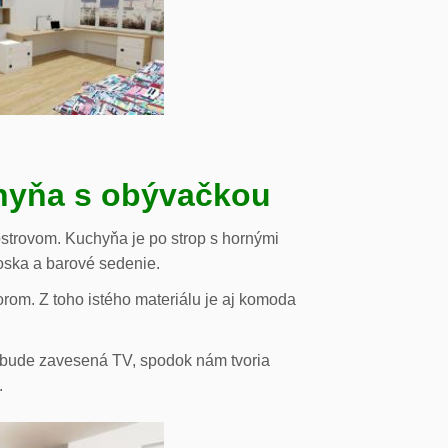
chyňa s obývačkou
strovom. Kuchyňa je po strop s hornými
oska a barové sedenie.
orom. Z toho istého materiálu je aj komoda
de bude zavesená TV, spodok nám tvoria
.