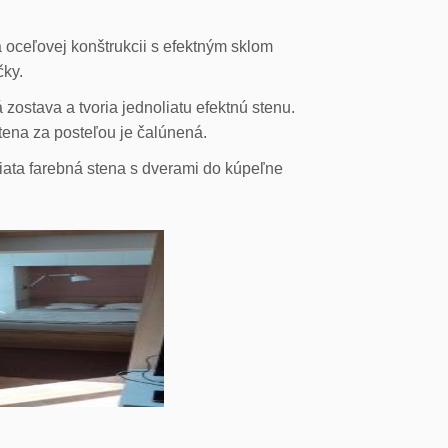
 oceľovej konštrukcii s efektným sklom
čky.
ostava a tvoria jednoliatu efektnú stenu.
stena za posteľou je čalúnená.
liata farebná stena s dverami do kúpeľne