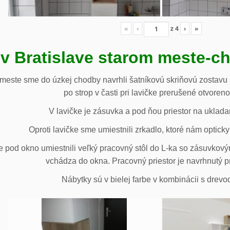
«
‹
z
4
›
»
 v Bratislave starom meste-c
 meste sme do úzkej chodby navrhli šatníkovú skriňovú zostavu 
po strop v časti pri lavičke prerušené otvoren
V lavičke je zásuvka a pod ňou priestor na uklada
Oproti lavičke sme umiestnili zrkadlo, ktoré nám opticky 
e pod okno umiestnili veľký pracovný stôl do L-ka so zásuvko
vchádza do okna. Pracovný priestor je navrhnutý p
Nábytky sú v bielej farbe v kombinácii s drev