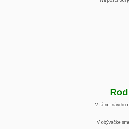
Na poschodí je
Rod
V rámci návrhu 
V obývačke sme 