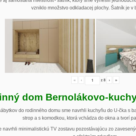
 aj samostaná miestnosť- šatník, ktorý sme vyriešili jednoduch
vzniklo množstvo odkladacej plochy. Šatník je v b
«
‹
z
8
›
»
inný dom Bernolákovo-kuchy
nábytkov do rodinného domu sme navrhli kuchyňu do U-čka s b
strop a s komodkou, ktorá vchádza do okna a tvorí p
navrhli minimalistickú TV zostavu pozostávajúcu zo zavesenýc