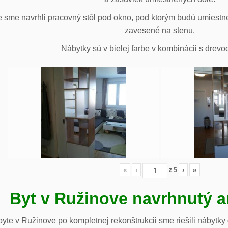
 sme navrhli pracovný stôl pod okno, pod ktorým budú umiestn
zavesené na stenu.
Nábytky sú v bielej farbe v kombinácii s drev
«
‹
z
5
›
»
Byt v Ružinove navrhnutý a
te v Ružinove po kompletnej rekonštrukcii sme riešili nábytky