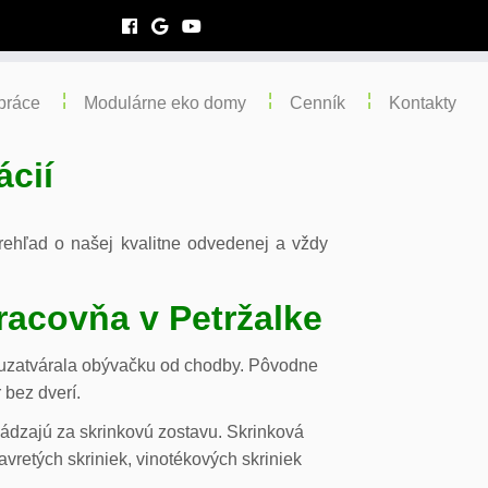
práce
Modulárne eko domy
Cenník
Kontakty
ácií
 prehľad o našej kvalitne odvedenej a vždy
racovňa v Petržalke
m uzatvárala obývačku od chodby. Pôvodne
 bez dverí.
chádzajú za skrinkovú zostavu. Skrinková
vretých skriniek, vinotékových skriniek