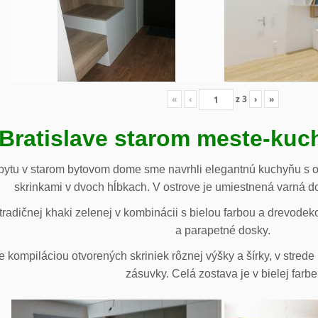
«
‹
z
3
›
»
 Bratislave starom meste-ku
ytu v starom bytovom dome sme navrhli elegantnú kuchyňu s o
skrinkami v dvoch hĺbkach. V ostrove je umiestnená varná d
radičnej khaki zelenej v kombinácii s bielou farbou a drevodek
a parapetné dosky.
e kompiláciou otvorených skriniek rôznej výšky a šírky, v stre
zásuvky. Celá zostava je v bielej farbe