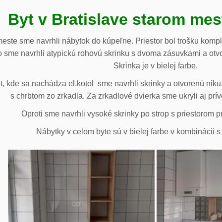
Byt v Bratislave starom me
meste sme navrhli nábytok do kúpeľne. Priestor bol trošku komp
 sme navrhli atypickú rohovú skrinku s dvoma zásuvkami a otv
Skrinka je v bielej farbe.
 kde sa nachádza el.kotol sme navrhli skrinky a otvorenú niku.
s chrbtom zo zrkadla. Za zrkadlové dvierka sme ukryli aj prív
Oproti sme navrhli vysoké skrinky po strop s priestorom p
Nábytky v celom byte sú v bielej farbe v kombinácii 