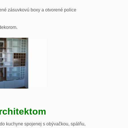
ené zásuvkovú boxy a otvorené police
odekorom.
rchitektom
 do kuchyne spojenej s obývačkou, spálňu,