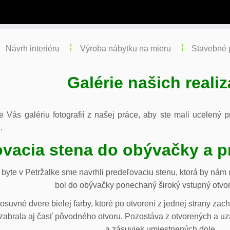
Návrh interiéru
Výroba nábytku na mieru
Stavebné 
Galérie našich realiz
re Vás galériu fotografií z našej práce, aby ste mali ucelený
.
vacia stena do obývačky a p
byte v Petržalke sme navrhli predeľovaciu stenu, ktorá by ná
bol do obývačky ponechaný široký vstupný otvor
osuvné dvere bielej farby, ktoré po otvorení z jednej strany za
abrala aj časť pôvodného otvoru. Pozostáva z otvorených a uza
a zásuviek umiestnených dole.