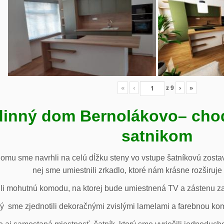
«
‹
z
9
›
»
inný dom Bernolákovo
– cho
satnikom
omu sme navrhli na celú dĺžku steny vo vstupe šatníkovú zostav
nej sme umiestnili zrkadlo, ktoré nám krásne rozširuje 
li mohutnú komodu, na ktorej bude umiestnená TV a zástenu za 
ý sme zjednotili dekoračnými zvislými lamelami a farebnou ko