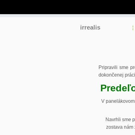
Skip
irrealis
to
content
Pripravili sme p
dokončenej práci
Predeľo
V panelákovom 
Navrhli sme p
zostava nám z