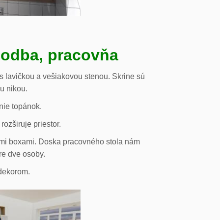
hodba, pracovňa
s lavičkou a vešiakovou stenou. Skrine sú
ou nikou.
nie topánok.
rozširuje priestor.
vými boxami. Doska pracovného stola nám
re dve osoby.
odekorom.