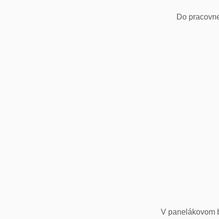
Do pracovne
V panelákovom by