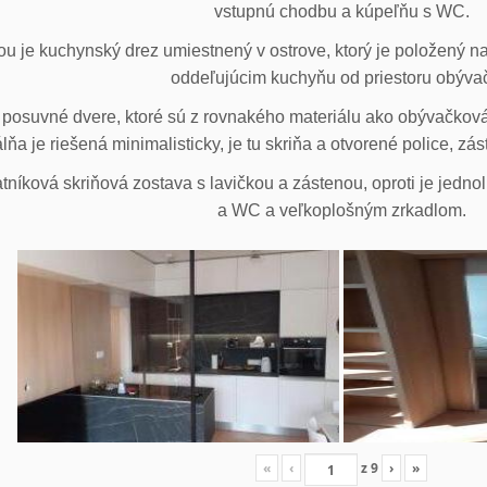
vstupnú chodbu a kúpeľňu s WC.
u je kuchynský drez umiestnený v ostrove, ktorý je položený na
oddeľujúcim kuchyňu od priestoru obýva
posuvné dvere, ktoré sú z rovnakého materiálu ako obývačková z
lňa je riešená minimalisticky, je tu skriňa a otvorené police, zá
tníková skriňová zostava s lavičkou a zástenou, oproti je jedno
a WC a veľkoplošným zrkadlom.
«
‹
z
9
›
»