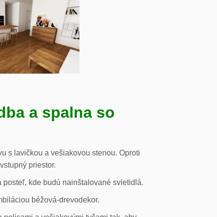
dba a spalna so
u s lavičkou a vešiakovou stenou. Oproti
vstupný priestor.
posteľ, kde budú nainštalované svietidlá.
mbiláciou béžová-drevodekor.