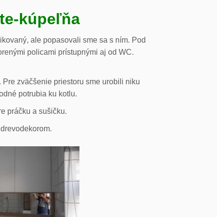
ste-kúpeľňa
likovaný, ale popasovali sme sa s ním. Pod
orenými policami prístupnými aj od WC.
 Pre zväčšenie priestoru sme urobili niku
odné potrubia ku kotlu.
re práčku a sušičku.
s drevodekorom.