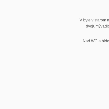
V byte v starom 
dvojumývadlo
Nad WC a bidet,