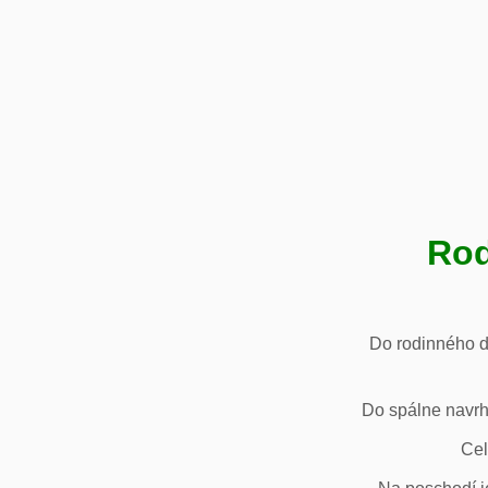
Rod
Do rodinného d
Do spálne navrh
Cel