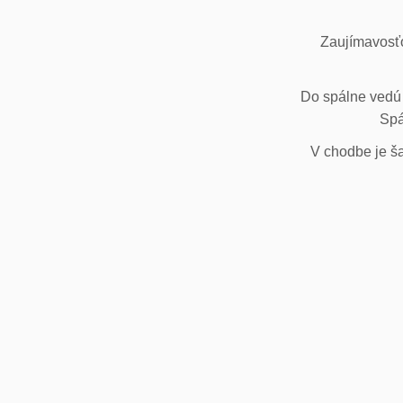
Zaujímavosťo
Do spálne vedú 
Spá
V chodbe je ša