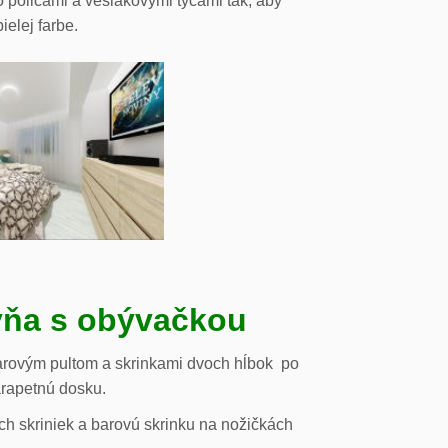
o policami a vešiakovými tyčami tak, aby
ielej farbe.
ňa s obývačkou
arovým pultom a skrinkami dvoch hĺbok po
arapetnú dosku.
h skriniek a barovú skrinku na nožičkách