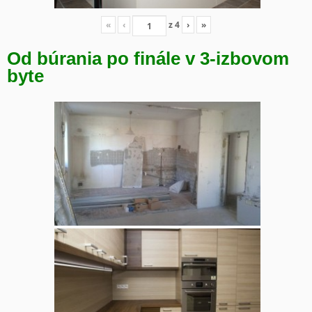
«
‹
z
4
›
»
Od búrania po finále v 3-izbovom
byte