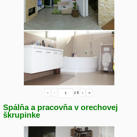
«
‹
z
8
›
»
Spálňa a pracovňa v orechovej
škrupinke