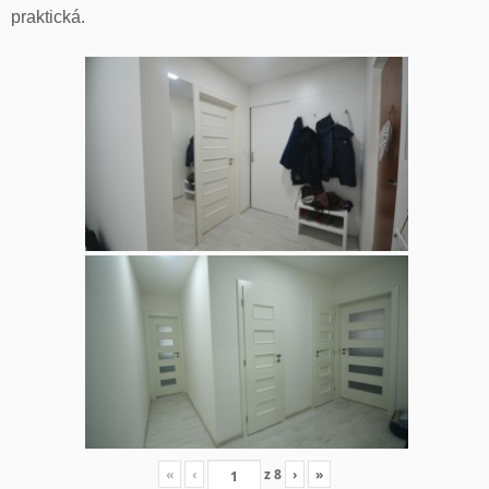
praktická.
«
‹
z
8
›
»