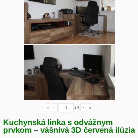
«
‹
z
4
›
»
Kuchynská linka s odvážnym
prvkom – vášnivá 3D červená ilúzia