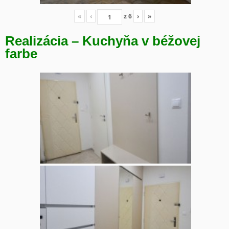
«
‹
z
6
›
»
Realizácia – Kuchyňa v béžovej
farbe