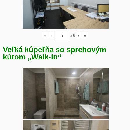
«
‹
z
3
›
»
Veľká kúpeľňa so sprchovým
kútom „Walk-In“