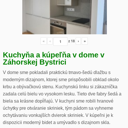
«
‹
z
18
›
»
Kuchyňa a kúpeľňa v dome v
Záhorskej Bystrici
V dome sme pokladali praktickú tmavo-šedú dlažbu s
moderným dizajnom, ktorej sme prispôsobili obklad okolo
krbu a obývačkovú stenu. Kuchynskú linku si zákazníčka
zadala celú bielu vo vysokom lesku. Tieto dve fabry šedá a
biela sa krásne dopĺňajú. V kuchyni sme robili hranové
úchytky pre otváranie skriniek, tým pádom sa vyhneme
ochytávaniu vonkajších dvierok skriniek. V kúpeľni je k
dispozicii moderný bidet a umývadlo s dizajnom skla.