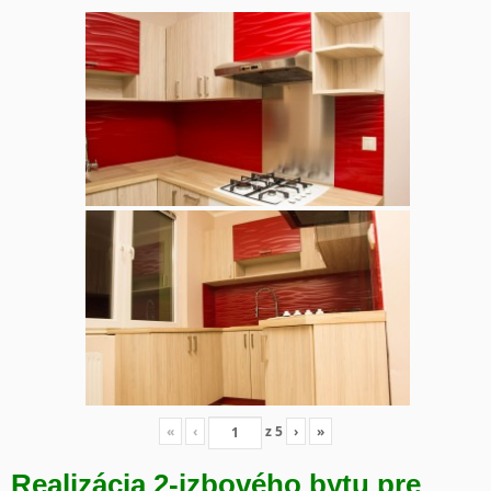
«
‹
z
5
›
»
Realizácia 2-izbového bytu pre