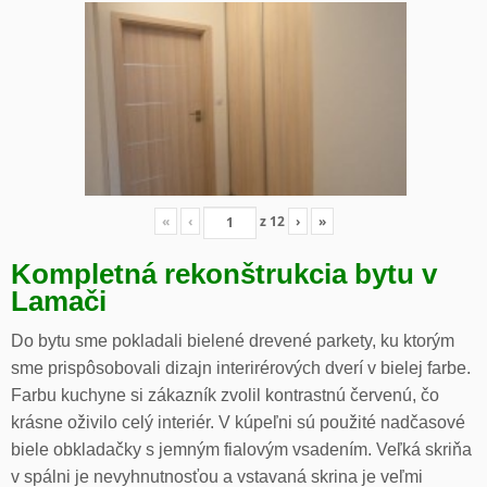
«
‹
z
12
›
»
Kompletná rekonštrukcia bytu v
Lamači
Do bytu sme pokladali bielené drevené parkety, ku ktorým
sme prispôsobovali dizajn interirérových dverí v bielej farbe.
Farbu kuchyne si zákazník zvolil kontrastnú červenú, čo
krásne oživilo celý interiér. V kúpeľni sú použité nadčasové
biele obkladačky s jemným fialovým vsadením. Veľká skriňa
v spálni je nevyhnutnosťou a vstavaná skrina je veľmi