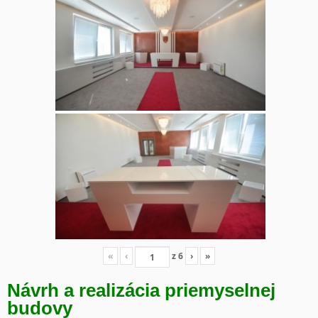
«
‹
z
6
›
»
Návrh a realizácia priemyselnej
budovy