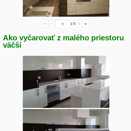
«
‹
z
5
›
»
Ako vyčarovať z malého priestoru
väčší