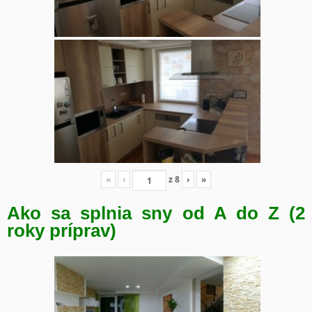
«
‹
z
8
›
»
Ako sa splnia sny od A do Z (2
roky príprav)