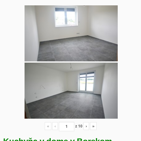
«
‹
z
10
›
»