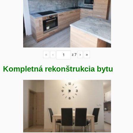
«
‹
z
7
›
»
Kompletná rekonštrukcia bytu