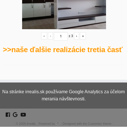
«
‹
z
3
›
»
>>naše ďalšie realizácie tretia časť
Na stránke irrealis.sk používame Google Analytics za účelom
merania návštevnosti.
·
© 2026
irrealis
·
Powered by
·
Designed with the
Customizr theme
·