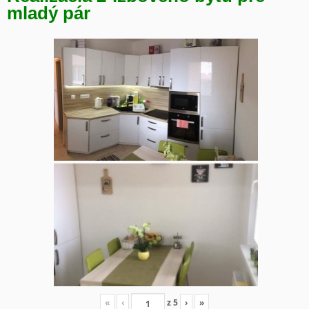
mladý pár
«
‹
z
5
›
»