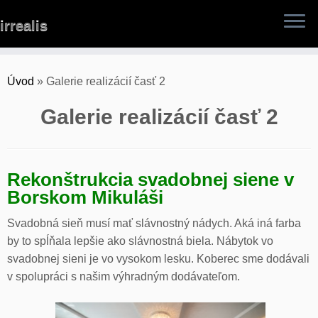
Skip
irrealis
to
content
Úvod
»
Galerie realizácií časť 2
Galerie realizácií časť 2
Rekonštrukcia svadobnej siene v
Borskom Mikuláši
Svadobná sieň musí mať slávnostný nádych. Aká iná farba
by to spĺňala lepšie ako slávnostná biela. Nábytok vo
svadobnej sieni je vo vysokom lesku. Koberec sme dodávali
v spolupráci s našim výhradným dodávateľom.