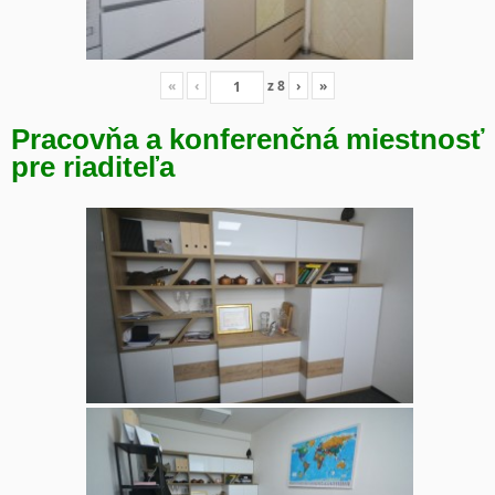
«
‹
z
8
›
»
Pracovňa a konferenčná miestnosť
pre riaditeľa