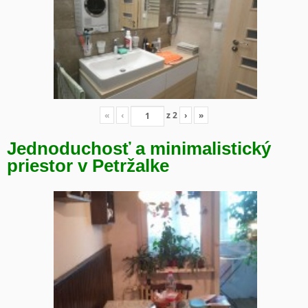
«
‹
z
2
›
»
Jednoduchosť a minimalistický
priestor v Petržalke