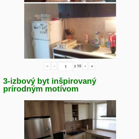
«
‹
z
10
›
»
3-izbový byt inšpirovaný
prírodným motívom