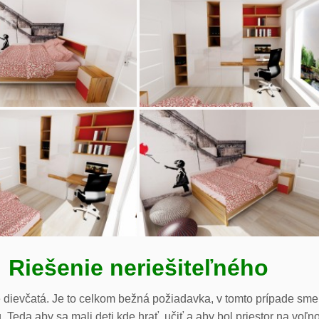
Riešenie neriešiteľného
 dievčatá. Je to celkom bežná požiadavka, v tomto prípade sme
. Teda aby sa mali deti kde hrať, učiť a aby bol priestor na voľn