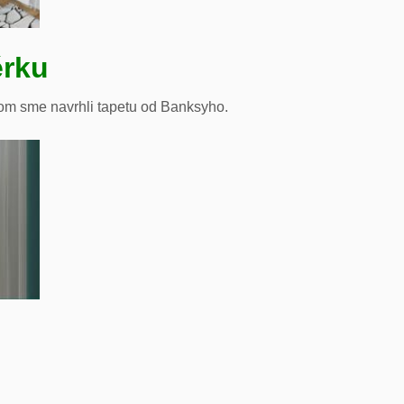
érku
om sme navrhli tapetu od Banksyho.