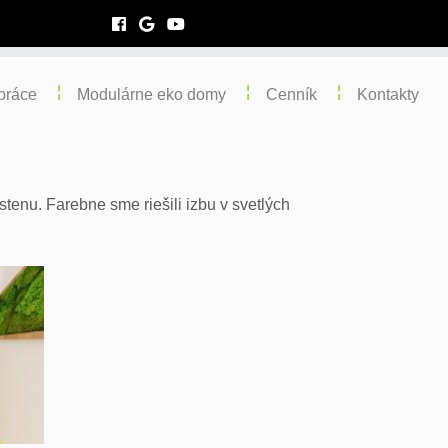
práce
Modulárne eko domy
Cenník
Kontakty
enu. Farebne sme riešili izbu v svetlých