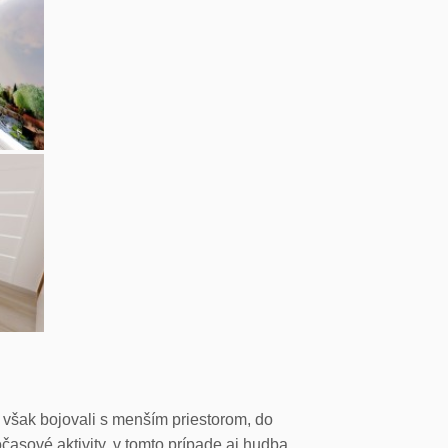
 však bojovali s menším priestorom, do
očasové aktivity, v tomto prípade aj hudba.