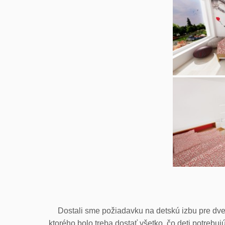
Dostali sme požiadavku na detskú izbu pre dve
ktorého bolo treba dostať všetko, čo deti potrebujú