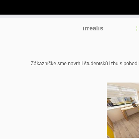
Skip
irrealis
to
content
Zákazníčke sme navrhli študentskú izbu s pohodl