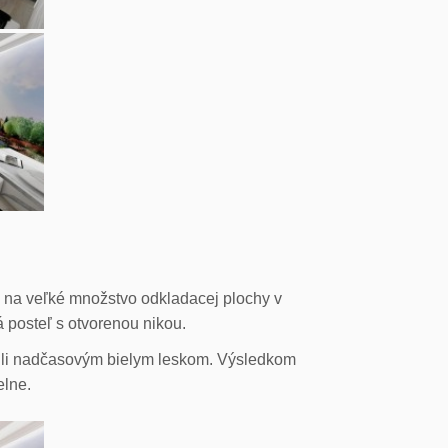
m na veľké množstvo odkladacej plochy v
á posteľ s otvorenou nikou.
ážili nadčasovým bielym leskom. Výsledkom
elne.