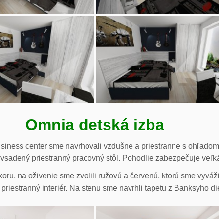
Omnia detská izba
usiness center sme navrhovali vzdušne a priestranne s ohľado
je vsadený priestranný pracovný stôl. Pohodlie zabezpečuje veľk
ekoru, na oživenie sme zvolili ružovú a červenú, ktorú sme vyv
 priestranný interiér. Na stenu sme navrhli tapetu z Banksyho di