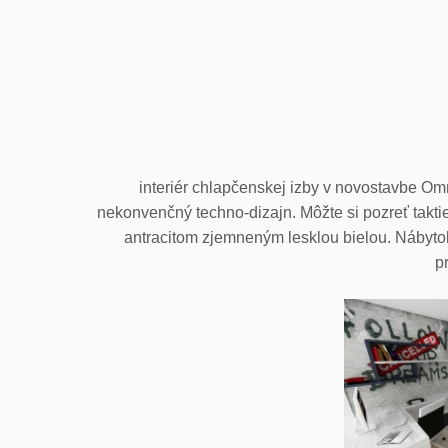
interiér chlapčenskej izby v novostavbe Om
nekonvenčný techno-dizajn. Môžte si pozreť takti
antracitom zjemneným lesklou bielou. Nábyto
p