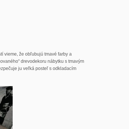
tí vieme, že obľubujú tmavé farby a
acovaného“ drevodekoru nábytku s tmavým
zpečuje ju veľká posteľ s odkladacím