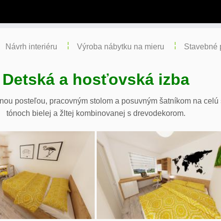
Návrh interiéru
Výroba nábytku na mieru
Stavebné 
Detská a hosťovská izba
nou posteľou, pracovným stolom a posuvným šatníkom na celú st
tónoch bielej a žltej kombinovanej s drevodekorom.