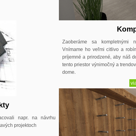
Komp
Zaoberáme sa kompletnými na
Vnímame ho veľmi citlivo a robím
príjemné a prirodzené, aby náš d
tento priestor výnimočný a trendo
dome.
vi
kty
covali napr. na návrhu
mavých projektoch