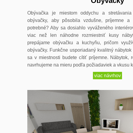
Obývačky
Obývačka je miestom oddychu a stretávania
obývačky, aby pôsobila vzdušne, príjemne a
potrebné? Aby sa dosiahlo vyváženého interiéro
viac než len náhodne rozmiestniť kusy náby
prepájame obývačku a kuchyňu, pričom využ
obývačky. Funkčne usporiadaný kvalitný nábytok
sa v miestnosti budete cítiť príjemne. Nábytok, 
navrhujeme na mieru podľa požiadaviek a vkusu kl
viac návrhov