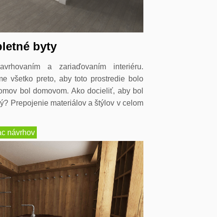
letné byty
vrhovaním a zariaďovaním interiéru.
e všetko preto, aby toto prostredie bolo
omov bol domovom. Ako docieliť, aby bol
vý? Prepojenie materiálov a štýlov v celom
ac návrhov