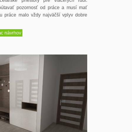
elárske priestory pre viacerých ľudí.
pútavať pozornosť od práce a musí mať
tu práce malo vždy najväčší vplyv dobre
ac návrhov