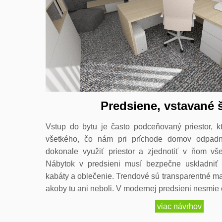
Predsiene, vstavané 
Vstup do bytu je často podceňovaný priestor, k
všetkého, čo nám pri príchode domov odpadn
dokonale využiť priestor a zjednotiť v ňom vš
Nábytok v predsieni musí bezpečne uskladniť 
kabáty a oblečenie. Trendové sú transparentné ma
akoby tu ani neboli. V modernej predsieni nesmie 
viac návrhov