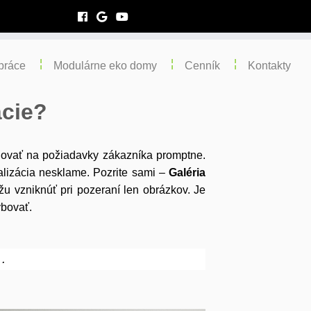
práce
Modulárne eko domy
Cenník
Kontakty
ácie?
agovať na požiadavky zákazníka promptne.
lizácia nesklame. Pozrite sami –
Galéria
u vzniknúť pri pozeraní len obrázkov. Je
ybovať.
.