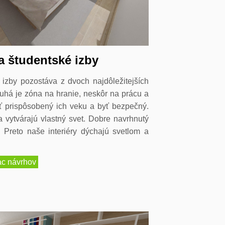
a študentské izby
j izby pozostáva z dvoch najdôležitejších
uhá je zóna na hranie, neskôr na prácu a
ť prispôsobený ich veku a byť bezpečný.
a vytvárajú vlastný svet. Dobre navrhnutý
 Preto naše interiéry dýchajú svetlom a
ac návrhov