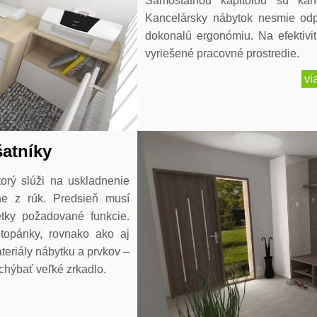
Samostatnou kapitolou sú kanc
Kancelársky nábytok nesmie od
dokonalú ergonómiu. Na efektivi
vyriešené pracovné prostredie.
vi
šatníky
torý slúži na uskladnenie
e z rúk. Predsieň musí
etky požadované funkcie.
topánky, rovnako ako aj
teriály nábytku a prvkov –
chýbať veľké zrkadlo.