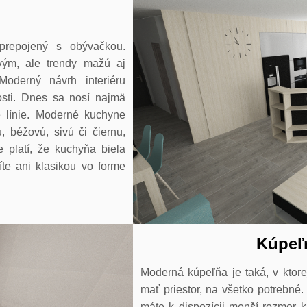
prepojený s obývačkou.
vým, ale trendy mažú aj
Moderný návrh interiéru
sti. Dnes sa nosí najmä
té línie. Moderné kuchyne
, béžovú, sivú či čiernu,
e platí, že kuchyňa biela
íte ani klasikou vo forme
Kúpeľn
Moderná kúpeľňa je taká, v ktore
mať priestor, na všetko potrebné.
máte k dispozícii menší rozmer k