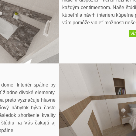
každým centimentrom. Naše štúd
kúpeľní a návrh interiéru kúpeľne
vám pomôže vidieť možnosti riešen
vi
 dome. Interiér spálne by
ť žiadne divoké elementy,
 sa preto vyznačuje hlavne
lňový nábytok býva často
sledok zhoršenie kvality
v štúdiu na Vás čakajú aj
spálne.