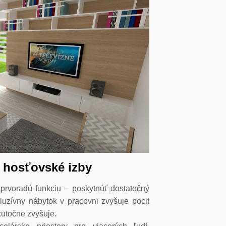
 hosťovské izby
u prvoradú funkciu – poskytnúť dostatočný
kluzívny nábytok v pracovni zvyšuje pocit
kutočne zvyšuje.