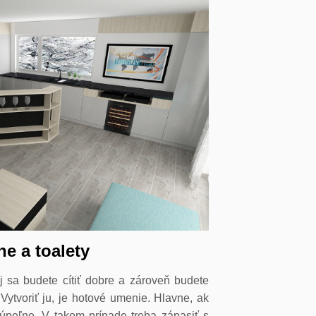
e a toalety
j sa budete cítiť dobre a zároveň budete
 Vytvoriť ju, je hotové umenie. Hlavne, ak
úpeľne. V takom prípade treba zápasiť s