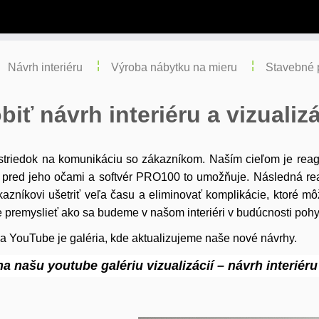
Návrh interiéru
Výroba nábytku na mieru
Stavebné 
biť návrh interiéru a vizualiz
rostriedok na komunikáciu so zákazníkom. Naším cieľom je re
 pred jeho očami a softvér PRO100 to umožňuje. Následná rea
íkovi ušetriť veľa času a eliminovať komplikácie, ktoré môž
e premyslieť ako sa budeme v našom interiéri v budúcnosti poh
 Na YouTube je galéria, kde aktualizujeme naše nové návrhy.
na našu youtube galériu vizualizácií – návrh interiéru