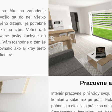
 sa. Ako na zariadenie
 vošlo sa do nej všetko
vého dizajnu, je potrebné
tku po izbe. Veľmi radi
ívame prvky kuchyne do
 , Vám rozhodne o tom že
rovnako ako aj krby preto
ientov.
Pracovne a
Interiér pracovne plní vždy svoj
komfort a súkromie pri práci. Ex
pohodlia a efektivita práce sa nes