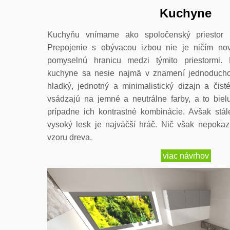
Kuchyne
Kuchyňu vnímame ako spoločenský priestor 
Prepojenie s obývacou izbou nie je ničím no
pomyselnú hranicu medzi týmito priestormi. 
kuchyne sa nesie najmä v znamení jednoducho
hladký, jednotný a minimalistický dizajn a čis
vsádzajú na jemné a neutrálne farby, a to bielu
prípadne ich kontrastné kombinácie. Avšak stál
vysoký lesk je najväčší hráč. Nič však nepokaz
vzoru dreva.
viac návrhov