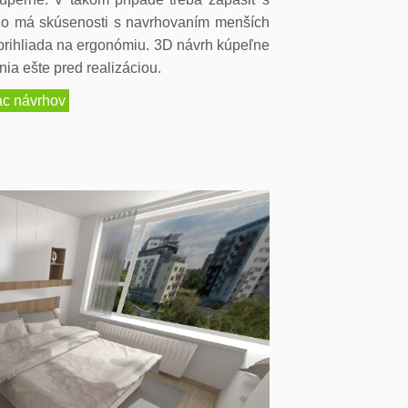
io má skúsenosti s navrhovaním menších
 prihliada na ergonómiu. 3D návrh kúpeľne
ia ešte pred realizáciou.
ac návrhov