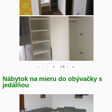
«
‹
z
5
›
»
Nábytok na mieru do obývačky s
jedálňou