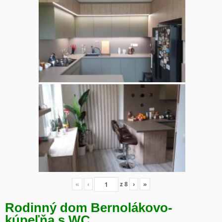
«
‹
z
8
›
»
Rodinný dom Bernolákovo-
kúpeľňa s WC