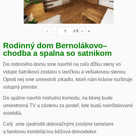
«
‹
z
9
›
»
Rodinný dom Bernolákovo
–
chodba a spalna so satnikom
Do rodinného domu sme navrhli na celú dĺžku steny vo
vstupe šatníkovú zostavu s lavičkou a vešiakovou stenou.
Oproti nej sme umiestnili zrkadlo, ktoré nám krásne rozširuje
vstupný priestor.
Do spálne navrhli mohutnú komodu, na ktorej bude
umiestnená TV a zástenu za posteľ, kde budú nainštalované
svietidlá.
Celý sme zjednotili dekoračnými zvislými lamelami
a farebnou kombiláciou béžová-drevodekor.