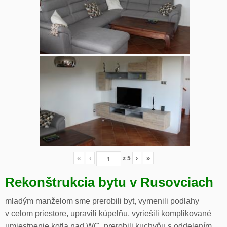
«
‹
z
5
›
»
Rekonštrukcia bytu v Rusovciach
mladým manželom sme prerobili byt, vymenili podlahy
v celom priestore, upravili kúpelňu, vyriešili komplikované
umiestnenie kotla nad WC, prerobili kuchyňu s oddelením