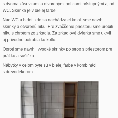
s dvoma zásuvkami a otvorenými policami prístupnými aj od
WC. Skrinka je v bielej farbe.
Nad WC a bidet, kde sa nachádza el.kotol sme navrhli
skrinky a otvorenú niku. Pre zväčšenie priestoru sme urobili
niku s chrbtom zo zrkadla. Za zrkadlové dvierka sme ukryli
aj prívodné potrubia ku kotlu.
Oproti sme navrhli vysoké skrinky po strop s priestorom pre
práčku a sušičku.
Nábytky v celom byte sú v bielej farbe v kombinácii
s drevodekorom.