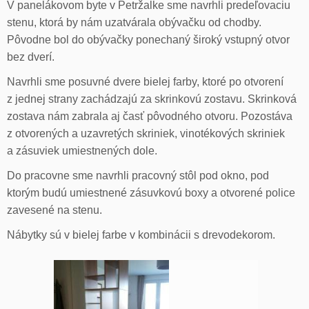
V panelákovom byte v Petržalke sme navrhli predeľovaciu
stenu, ktorá by nám uzatvárala obývačku od chodby.
Pôvodne bol do obývačky ponechaný široký vstupný otvor
bez dverí.
Navrhli sme posuvné dvere bielej farby, ktoré po otvorení
z jednej strany zachádzajú za skrinkovú zostavu. Skrinková
zostava nám zabrala aj časť pôvodného otvoru. Pozostáva
z otvorených a uzavretých skriniek, vinotékových skriniek
a zásuviek umiestnených dole.
Do pracovne sme navrhli pracovný stôl pod okno, pod
ktorým budú umiestnené zásuvkovú boxy a otvorené police
zavesené na stenu.
Nábytky sú v bielej farbe v kombinácii s drevodekorom.