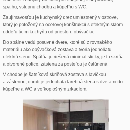
spálňu, vstupnú chodbu a kúpeľňu s WC.
Zaujímavosťou je kuchynský drez umiestnený v ostrove,
ktorý je položený na oceľovej konštrukcii s efektným sklom
oddeľujúcim kuchyňu od priestoru obývačky.
Do spálne vedú posuvné dvere, ktoré sú z rovnakého
materiálu ako obývačková zostava a tvoria jednoliatu
efektnú stenu. Spálňa je riešená minimalisticky, je tu skriňa
a otvorené police, zástena za posteľou je čalúnená.
V chodbe je šatníková skriňová zostava s lavičkou
a zástenou, oproti je jednoliata farebná stena s dverami do
kúpeľne a WC a veľkoplošným zrkadlom.