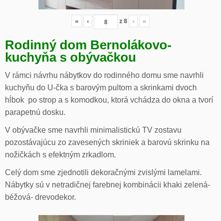
«
‹
z
8
›
»
Rodinný dom Bernolákovo-
kuchyňa s obývačkou
V rámci návrhu nábytkov do rodinného domu sme navrhli
kuchyňu do U-čka s barovým pultom a skrinkami dvoch
hĺbok po strop a s komodkou, ktorá vchádza do okna a tvorí
parapetnú dosku.
V obývačke sme navrhli minimalistickú TV zostavu
pozostávajúcu zo zavesených skriniek a barovú skrinku na
nožičkách s efektným zrkadlom.
Celý dom sme zjednotili dekoračnými zvislými lamelami.
Nábytky sú v netradičnej farebnej kombinácii khaki zelená-
béžová- drevodekor.