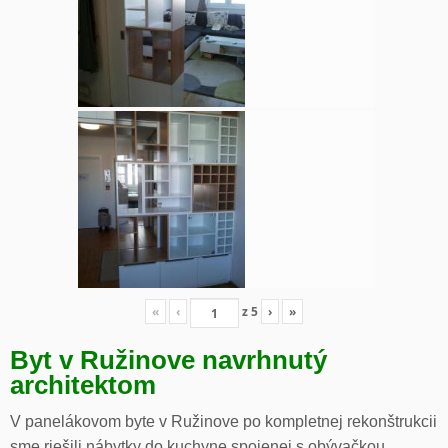
«
‹
z
5
›
»
Byt v Ružinove navrhnutý
architektom
V panelákovom byte v Ružinove po kompletnej rekonštrukcii
sme riešili nábytky do kuchyne spojenej s obývačkou,