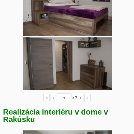
«
‹
z
7
›
»
Realizácia interiéru v dome v
Rakúsku