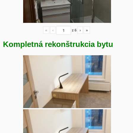
«
‹
z
6
›
»
Kompletná rekonštrukcia bytu