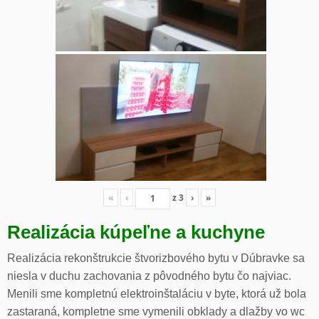
«
‹
z
3
›
»
Realizácia kúpeľne a kuchyne
Realizácia rekonštrukcie štvorizbového bytu v Dúbravke sa
niesla v duchu zachovania z pôvodného bytu čo najviac.
Menili sme kompletnú elektroinštaláciu v byte, ktorá už bola
zastaraná, kompletne sme vymenili obklady a dlažby vo wc