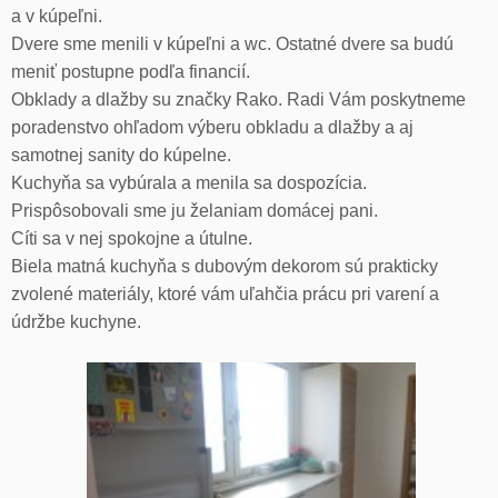
a v kúpeľni.
Dvere sme menili v kúpeľni a wc. Ostatné dvere sa budú
meniť postupne podľa financií.
Obklady a dlažby su značky Rako. Radi Vám poskytneme
poradenstvo ohľadom výberu obkladu a dlažby a aj
samotnej sanity do kúpelne.
Kuchyňa sa vybúrala a menila sa dospozícia.
Prispôsobovali sme ju želaniam domácej pani.
Cíti sa v nej spokojne a útulne.
Biela matná kuchyňa s dubovým dekorom sú prakticky
zvolené materiály, ktoré vám uľahčia prácu pri varení a
údržbe kuchyne.