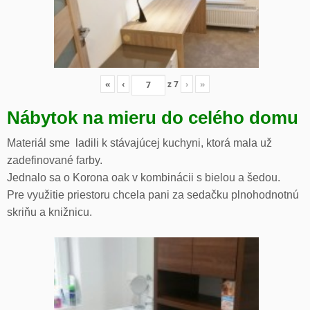
«
‹
z
7
›
»
Nábytok na mieru do celého domu
Materiál sme ladili k stávajúcej kuchyni, ktorá mala už
zadefinované farby.
Jednalo sa o Korona oak v kombinácii s bielou a šedou.
Pre využitie priestoru chcela pani za sedačku plnohodnotnú
skriňu a knižnicu.