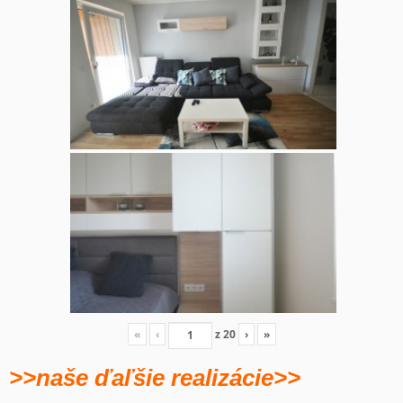
«
‹
z
20
›
»
>>naše ďaľšie realizácie>>