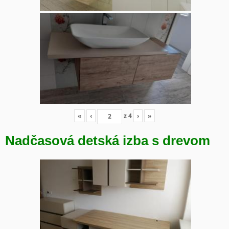
«
‹
z
4
›
»
Nadčasová detská izba s drevom