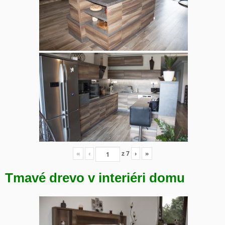
«
‹
z
7
›
»
Tmavé drevo v interiéri domu