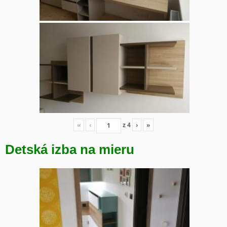
«
‹
z
4
›
»
Detská izba na mieru