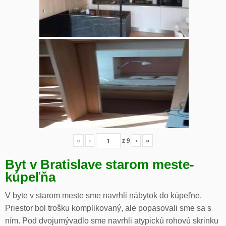
«
‹
z
9
›
»
Byt v Bratislave starom meste-
kúpeľňa
V byte v starom meste sme navrhli nábytok do kúpeľne.
Priestor bol trošku komplikovaný, ale popasovali sme sa s
ním. Pod dvojumývadlo sme navrhli atypickú rohovú skrinku