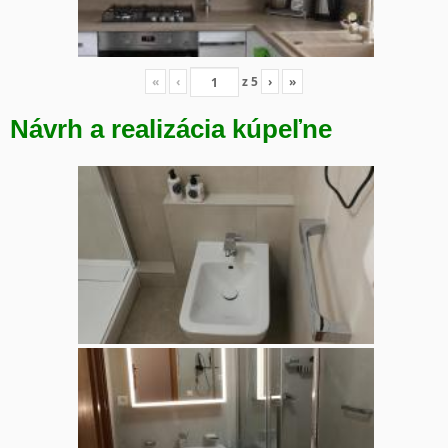
«
‹
z
5
›
»
Návrh a realizácia kúpeľne