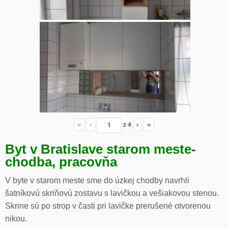
«
‹
z
4
›
»
Byt v Bratislave starom meste-
chodba, pracovňa
V byte v starom meste sme do úzkej chodby navrhli
šatníkovú skriňovú zostavu s lavičkou a vešiakovou stenou.
Skrine sú po strop v časti pri lavičke prerušené otvorenou
nikou.