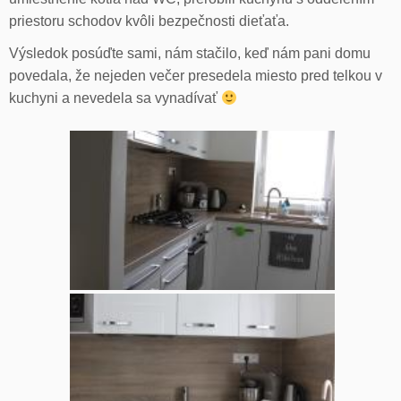
priestoru schodov kvôli bezpečnosti dieťaťa.
Výsledok posúďte sami, nám stačilo, keď nám pani domu
povedala, že nejeden večer presedela miesto pred telkou v
kuchyni a nevedela sa vynadívať