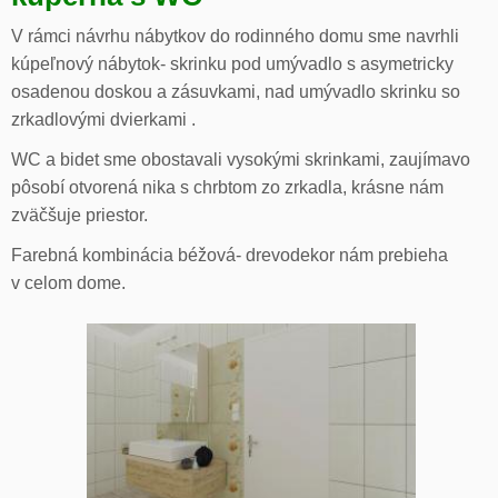
V rámci návrhu nábytkov do rodinného domu sme navrhli
kúpeľnový nábytok- skrinku pod umývadlo s asymetricky
osadenou doskou a zásuvkami, nad umývadlo skrinku so
zrkadlovými dvierkami .
WC a bidet sme obostavali vysokými skrinkami, zaujímavo
pôsobí otvorená nika s chrbtom zo zrkadla, krásne nám
zväčšuje priestor.
Farebná kombinácia béžová- drevodekor nám prebieha
v celom dome.