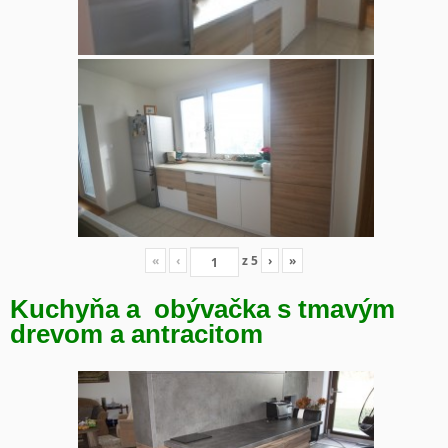
«
‹
z
5
›
»
Kuchyňa a obývačka s tmavým
drevom a antracitom