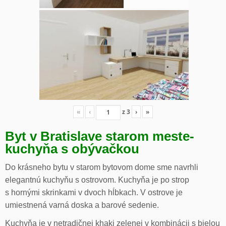
«
‹
z
3
›
»
Byt v Bratislave starom meste-
kuchyňa s obývačkou
Do krásneho bytu v starom bytovom dome sme navrhli
elegantnú kuchyňu s ostrovom. Kuchyňa je po strop
s hornými skrinkami v dvoch hĺbkach. V ostrove je
umiestnená varná doska a barové sedenie.
Kuchyňa je v netradičnej khaki zelenej v kombinácii s bielou