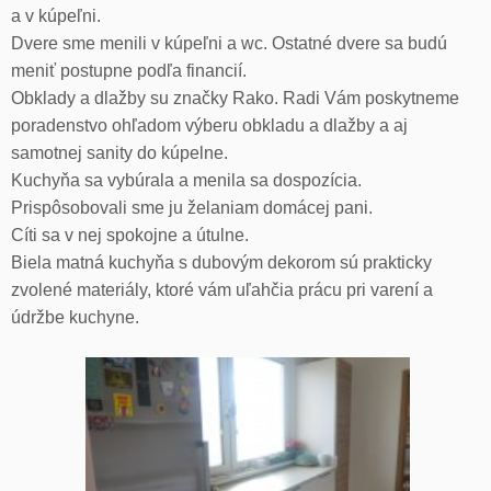
a v kúpeľni.
Dvere sme menili v kúpeľni a wc. Ostatné dvere sa budú
meniť postupne podľa financií.
Obklady a dlažby su značky Rako. Radi Vám poskytneme
poradenstvo ohľadom výberu obkladu a dlažby a aj
samotnej sanity do kúpelne.
Kuchyňa sa vybúrala a menila sa dospozícia.
Prispôsobovali sme ju želaniam domácej pani.
Cíti sa v nej spokojne a útulne.
Biela matná kuchyňa s dubovým dekorom sú prakticky
zvolené materiály, ktoré vám uľahčia prácu pri varení a
údržbe kuchyne.