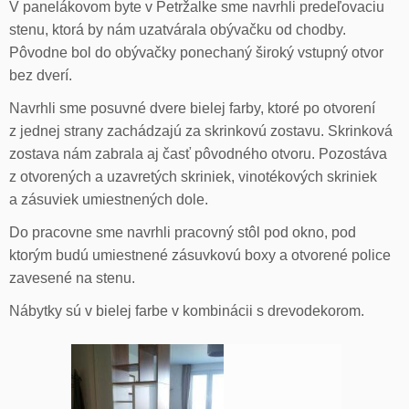
V panelákovom byte v Petržalke sme navrhli predeľovaciu
stenu, ktorá by nám uzatvárala obývačku od chodby.
Pôvodne bol do obývačky ponechaný široký vstupný otvor
bez dverí.
Navrhli sme posuvné dvere bielej farby, ktoré po otvorení
z jednej strany zachádzajú za skrinkovú zostavu. Skrinková
zostava nám zabrala aj časť pôvodného otvoru. Pozostáva
z otvorených a uzavretých skriniek, vinotékových skriniek
a zásuviek umiestnených dole.
Do pracovne sme navrhli pracovný stôl pod okno, pod
ktorým budú umiestnené zásuvkovú boxy a otvorené police
zavesené na stenu.
Nábytky sú v bielej farbe v kombinácii s drevodekorom.