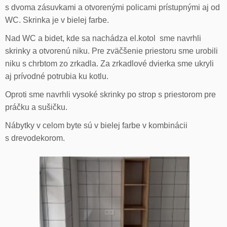
s dvoma zásuvkami a otvorenými policami prístupnými aj od
WC. Skrinka je v bielej farbe.
Nad WC a bidet, kde sa nachádza el.kotol sme navrhli
skrinky a otvorenú niku. Pre zväčšenie priestoru sme urobili
niku s chrbtom zo zrkadla. Za zrkadlové dvierka sme ukryli
aj prívodné potrubia ku kotlu.
Oproti sme navrhli vysoké skrinky po strop s priestorom pre
práčku a sušičku.
Nábytky v celom byte sú v bielej farbe v kombinácii
s drevodekorom.