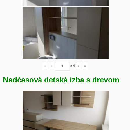
«
‹
z
4
›
»
Nadčasová detská izba s drevom