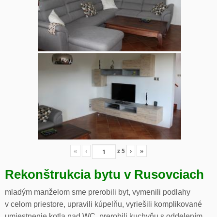
«
‹
z
5
›
»
Rekonštrukcia bytu v Rusovciach
mladým manželom sme prerobili byt, vymenili podlahy
v celom priestore, upravili kúpelňu, vyriešili komplikované
umiestnenie kotla nad WC, prerobili kuchyňu s oddelením