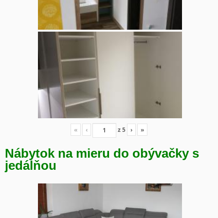
«
‹
z
5
›
»
Nábytok na mieru do obývačky s
jedálňou