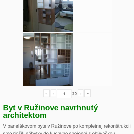
«
‹
z
5
›
»
Byt v Ružinove navrhnutý
architektom
V panelákovom byte v Ružinove po kompletnej rekonštrukcii
sme riešili nábytky do kuchyne spojenej s obývačkou,