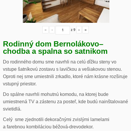
«
‹
z
9
›
»
Rodinný dom Bernolákovo
–
chodba a spalna so satnikom
Do rodinného domu sme navrhli na celú dĺžku steny vo
vstupe šatníkovú zostavu s lavičkou a vešiakovou stenou.
Oproti nej sme umiestnili zrkadlo, ktoré nám krásne rozširuje
vstupný priestor.
Do spálne navrhli mohutnú komodu, na ktorej bude
umiestnená TV a zástenu za posteľ, kde budú nainštalované
svietidlá.
Celý sme zjednotili dekoračnými zvislými lamelami
a farebnou kombiláciou béžová-drevodekor.