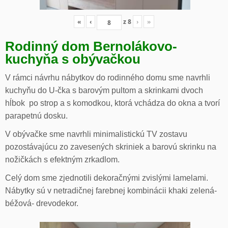
«
‹
z
8
›
»
Rodinný dom Bernolákovo-
kuchyňa s obývačkou
V rámci návrhu nábytkov do rodinného domu sme navrhli
kuchyňu do U-čka s barovým pultom a skrinkami dvoch
hĺbok po strop a s komodkou, ktorá vchádza do okna a tvorí
parapetnú dosku.
V obývačke sme navrhli minimalistickú TV zostavu
pozostávajúcu zo zavesených skriniek a barovú skrinku na
nožičkách s efektným zrkadlom.
Celý dom sme zjednotili dekoračnými zvislými lamelami.
Nábytky sú v netradičnej farebnej kombinácii khaki zelená-
béžová- drevodekor.