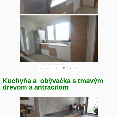
«
‹
z
5
›
»
Kuchyňa a obývačka s tmavým
drevom a antracitom