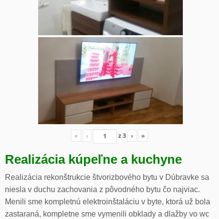
«
‹
z
3
›
»
Realizácia kúpeľne a kuchyne
Realizácia rekonštrukcie štvorizbového bytu v Dúbravke sa
niesla v duchu zachovania z pôvodného bytu čo najviac.
Menili sme kompletnú elektroinštaláciu v byte, ktorá už bola
zastaraná, kompletne sme vymenili obklady a dlažby vo wc