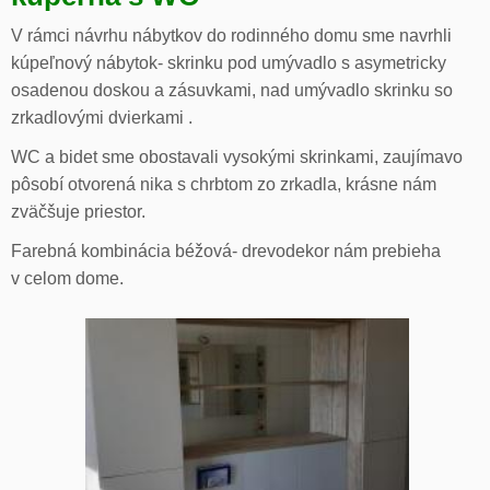
V rámci návrhu nábytkov do rodinného domu sme navrhli
kúpeľnový nábytok- skrinku pod umývadlo s asymetricky
osadenou doskou a zásuvkami, nad umývadlo skrinku so
zrkadlovými dvierkami .
WC a bidet sme obostavali vysokými skrinkami, zaujímavo
pôsobí otvorená nika s chrbtom zo zrkadla, krásne nám
zväčšuje priestor.
Farebná kombinácia béžová- drevodekor nám prebieha
v celom dome.