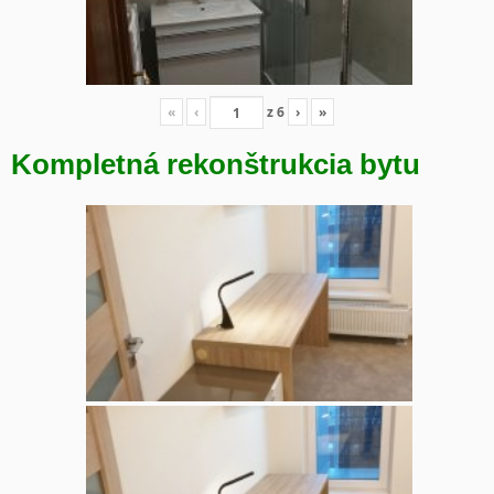
«
‹
z
6
›
»
Kompletná rekonštrukcia bytu