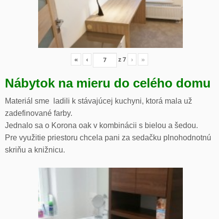
«
‹
z
7
›
»
Nábytok na mieru do celého domu
Materiál sme ladili k stávajúcej kuchyni, ktorá mala už
zadefinované farby.
Jednalo sa o Korona oak v kombinácii s bielou a šedou.
Pre využitie priestoru chcela pani za sedačku plnohodnotnú
skriňu a knižnicu.