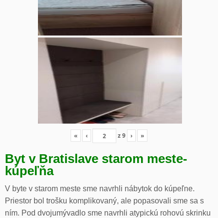
«
‹
z
9
›
»
Byt v Bratislave starom meste-
kúpeľňa
V byte v starom meste sme navrhli nábytok do kúpeľne.
Priestor bol trošku komplikovaný, ale popasovali sme sa s
ním. Pod dvojumývadlo sme navrhli atypickú rohovú skrinku