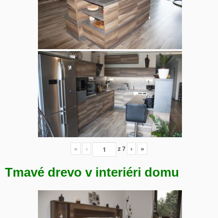
«
‹
z
7
›
»
Tmavé drevo v interiéri domu