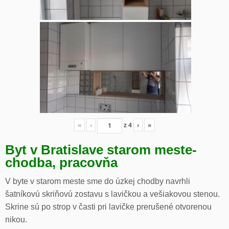
«
‹
z
4
›
»
Byt v Bratislave starom meste-
chodba, pracovňa
V byte v starom meste sme do úzkej chodby navrhli
šatníkovú skriňovú zostavu s lavičkou a vešiakovou stenou.
Skrine sú po strop v časti pri lavičke prerušené otvorenou
nikou.