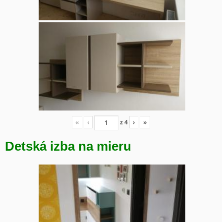
«
‹
z
4
›
»
Detská izba na mieru