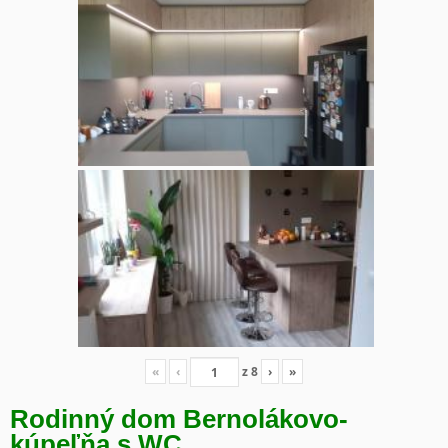
«
‹
z
8
›
»
Rodinný dom Bernolákovo-
kúpeľňa s WC