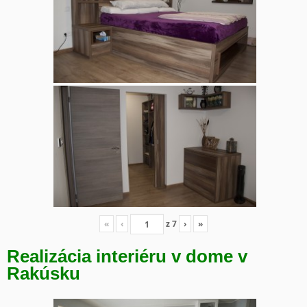
«
‹
z
7
›
»
Realizácia interiéru v dome v
Rakúsku