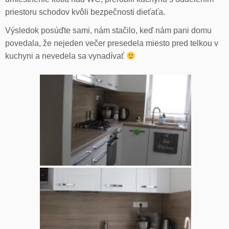
priestoru schodov kvôli bezpečnosti dieťaťa.
Výsledok posúďte sami, nám stačilo, keď nám pani domu
povedala, že nejeden večer presedela miesto pred telkou v
kuchyni a nevedela sa vynadívať