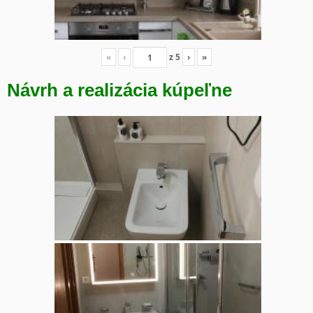
«
‹
z
5
›
»
Návrh a realizácia kúpeľne