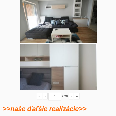
«
‹
z
20
›
»
>>naše ďaľšie realizácie>>