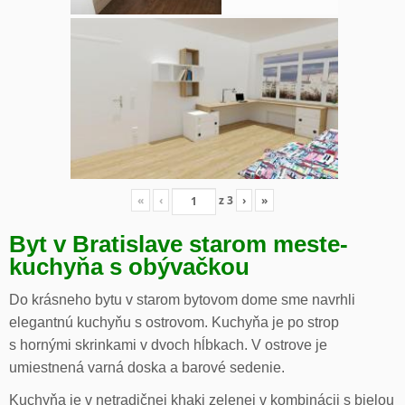
«
‹
z
3
›
»
Byt v Bratislave starom meste-
kuchyňa s obývačkou
Do krásneho bytu v starom bytovom dome sme navrhli
elegantnú kuchyňu s ostrovom. Kuchyňa je po strop
s hornými skrinkami v dvoch hĺbkach. V ostrove je
umiestnená varná doska a barové sedenie.
Kuchyňa je v netradičnej khaki zelenej v kombinácii s bielou