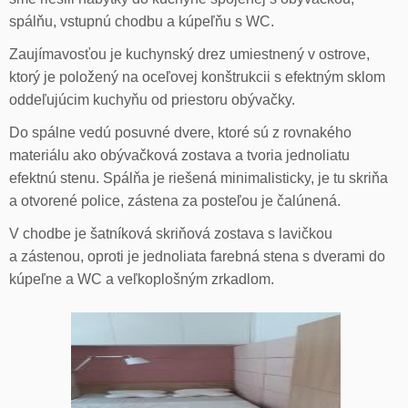
spálňu, vstupnú chodbu a kúpeľňu s WC.
Zaujímavosťou je kuchynský drez umiestnený v ostrove,
ktorý je položený na oceľovej konštrukcii s efektným sklom
oddeľujúcim kuchyňu od priestoru obývačky.
Do spálne vedú posuvné dvere, ktoré sú z rovnakého
materiálu ako obývačková zostava a tvoria jednoliatu
efektnú stenu. Spálňa je riešená minimalisticky, je tu skriňa
a otvorené police, zástena za posteľou je čalúnená.
V chodbe je šatníková skriňová zostava s lavičkou
a zástenou, oproti je jednoliata farebná stena s dverami do
kúpeľne a WC a veľkoplošným zrkadlom.