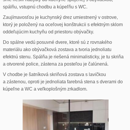
spálňu, vstupnú chodbu a kúpeľňu s WC.
Zaujímavosťou je kuchynský drez umiestnený v ostrove,
ktorý je položený na oceľovej konštrukcii s efektným sklom
oddeľujúcim kuchyňu od priestoru obývačky.
Do spálne vedú posuvné dvere, ktoré sú z rovnakého
materiálu ako obývačková zostava a tvoria jednoliatu
efektnú stenu. Spálňa je riešená minimalisticky, je tu skriňa
a otvorené police, zástena za posteľou je čalúnená.
V chodbe je šatníková skriňová zostava s lavičkou
a zástenou, oproti je jednoliata farebná stena s dverami do
kúpeľne a WC a veľkoplošným zrkadlom.