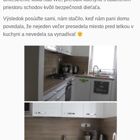
priestoru schodov kvôli bezpečnosti dieťaťa.
Výsledok posúďte sami, nám stačilo, keď nám pani domu
povedala, že nejeden večer presedela miesto pred telkou v
kuchyni a nevedela sa vynadívať