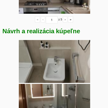
«
‹
z
5
›
»
Návrh a realizácia kúpeľne