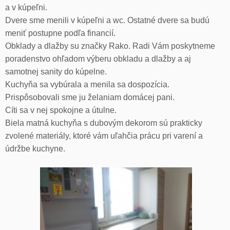
a v kúpeľni.
Dvere sme menili v kúpeľni a wc. Ostatné dvere sa budú
meniť postupne podľa financií.
Obklady a dlažby su značky Rako. Radi Vám poskytneme
poradenstvo ohľadom výberu obkladu a dlažby a aj
samotnej sanity do kúpelne.
Kuchyňa sa vybúrala a menila sa dospozícia.
Prispôsobovali sme ju želaniam domácej pani.
Cíti sa v nej spokojne a útulne.
Biela matná kuchyňa s dubovým dekorom sú prakticky
zvolené materiály, ktoré vám uľahčia prácu pri varení a
údržbe kuchyne.