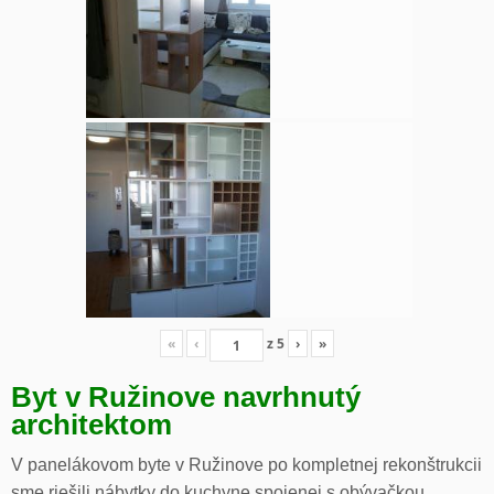
«
‹
z
5
›
»
Byt v Ružinove navrhnutý
architektom
V panelákovom byte v Ružinove po kompletnej rekonštrukcii
sme riešili nábytky do kuchyne spojenej s obývačkou,