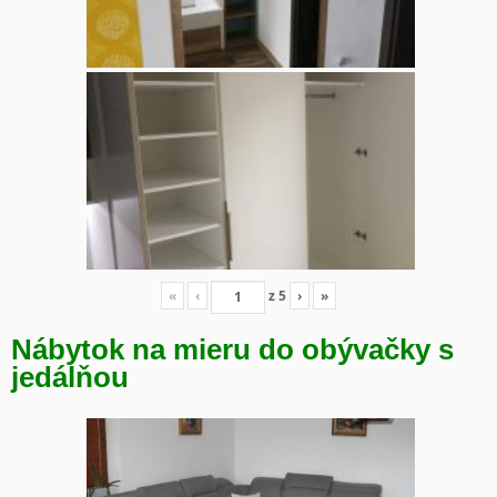
«
‹
z
5
›
»
Nábytok na mieru do obývačky s
jedálňou