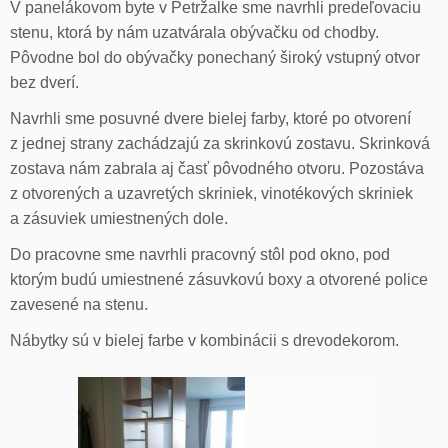
V panelákovom byte v Petržalke sme navrhli predeľovaciu
stenu, ktorá by nám uzatvárala obývačku od chodby.
Pôvodne bol do obývačky ponechaný široký vstupný otvor
bez dverí.
Navrhli sme posuvné dvere bielej farby, ktoré po otvorení
z jednej strany zachádzajú za skrinkovú zostavu. Skrinková
zostava nám zabrala aj časť pôvodného otvoru. Pozostáva
z otvorených a uzavretých skriniek, vinotékových skriniek
a zásuviek umiestnených dole.
Do pracovne sme navrhli pracovný stôl pod okno, pod
ktorým budú umiestnené zásuvkovú boxy a otvorené police
zavesené na stenu.
Nábytky sú v bielej farbe v kombinácii s drevodekorom.