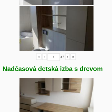
«
‹
z
4
›
»
Nadčasová detská izba s drevom