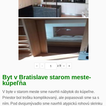
«
‹
z
9
›
»
Byt v Bratislave starom meste-
kúpeľňa
V byte v starom meste sme navrhli nábytok do kúpeľne.
Priestor bol trošku komplikovaný, ale popasovali sme sa s
ním. Pod dvojumývadlo sme navrhli atypickú rohovú skrinku