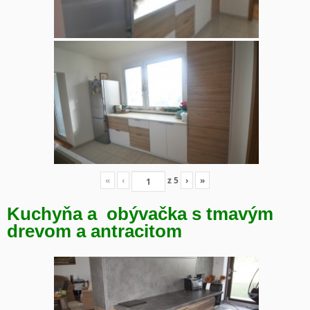
«
‹
z
5
›
»
Kuchyňa a obývačka s tmavým
drevom a antracitom