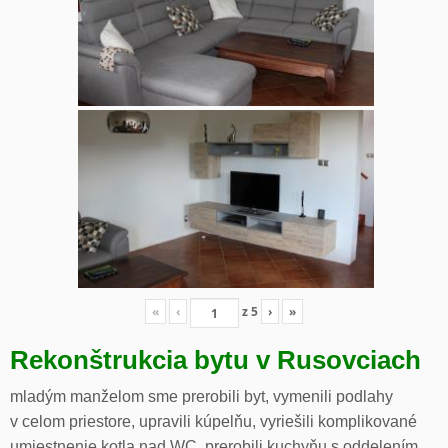
«
‹
z
5
›
»
Rekonštrukcia bytu v Rusovciach
mladým manželom sme prerobili byt, vymenili podlahy
v celom priestore, upravili kúpelňu, vyriešili komplikované
umiestnenie kotla nad WC, prerobili kuchyňu s oddelením