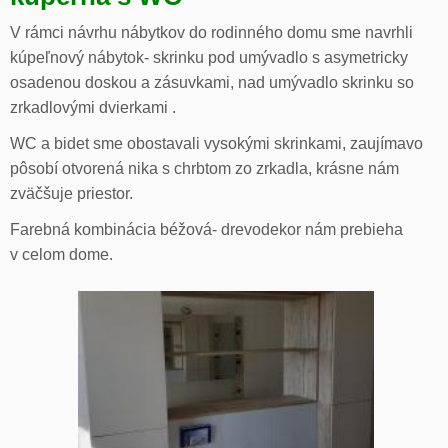
V rámci návrhu nábytkov do rodinného domu sme navrhli
kúpeľnový nábytok- skrinku pod umývadlo s asymetricky
osadenou doskou a zásuvkami, nad umývadlo skrinku so
zrkadlovými dvierkami .
WC a bidet sme obostavali vysokými skrinkami, zaujímavo
pôsobí otvorená nika s chrbtom zo zrkadla, krásne nám
zväčšuje priestor.
Farebná kombinácia béžová- drevodekor nám prebieha
v celom dome.