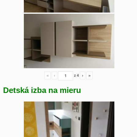
«
‹
z
4
›
»
Detská izba na mieru