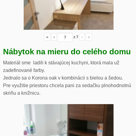
«
‹
z
7
›
»
Nábytok na mieru do celého domu
Materiál sme ladili k stávajúcej kuchyni, ktorá mala už
zadefinované farby.
Jednalo sa o Korona oak v kombinácii s bielou a šedou.
Pre využitie priestoru chcela pani za sedačku plnohodnotnú
skriňu a knižnicu.