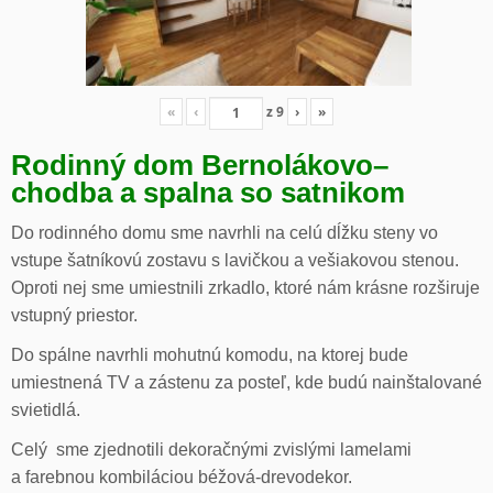
«
‹
z
9
›
»
Rodinný dom Bernolákovo
–
chodba a spalna so satnikom
Do rodinného domu sme navrhli na celú dĺžku steny vo
vstupe šatníkovú zostavu s lavičkou a vešiakovou stenou.
Oproti nej sme umiestnili zrkadlo, ktoré nám krásne rozširuje
vstupný priestor.
Do spálne navrhli mohutnú komodu, na ktorej bude
umiestnená TV a zástenu za posteľ, kde budú nainštalované
svietidlá.
Celý sme zjednotili dekoračnými zvislými lamelami
a farebnou kombiláciou béžová-drevodekor.