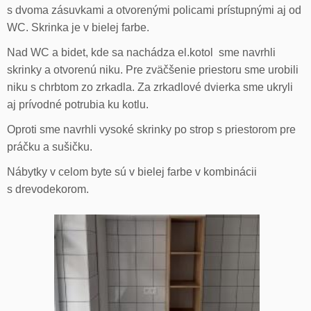
s dvoma zásuvkami a otvorenými policami prístupnými aj od
WC. Skrinka je v bielej farbe.
Nad WC a bidet, kde sa nachádza el.kotol sme navrhli
skrinky a otvorenú niku. Pre zväčšenie priestoru sme urobili
niku s chrbtom zo zrkadla. Za zrkadlové dvierka sme ukryli
aj prívodné potrubia ku kotlu.
Oproti sme navrhli vysoké skrinky po strop s priestorom pre
práčku a sušičku.
Nábytky v celom byte sú v bielej farbe v kombinácii
s drevodekorom.