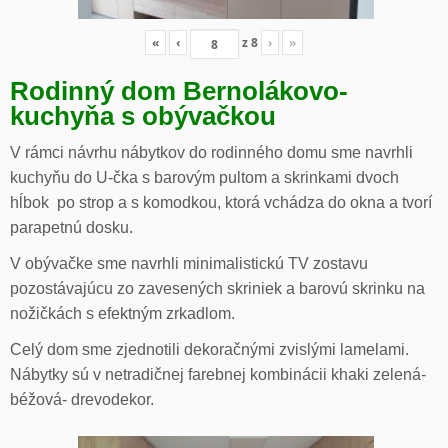
«
‹
z
8
›
»
Rodinný dom Bernolákovo-
kuchyňa s obývačkou
V rámci návrhu nábytkov do rodinného domu sme navrhli
kuchyňu do U-čka s barovým pultom a skrinkami dvoch
hĺbok po strop a s komodkou, ktorá vchádza do okna a tvorí
parapetnú dosku.
V obývačke sme navrhli minimalistickú TV zostavu
pozostávajúcu zo zavesených skriniek a barovú skrinku na
nožičkách s efektným zrkadlom.
Celý dom sme zjednotili dekoračnými zvislými lamelami.
Nábytky sú v netradičnej farebnej kombinácii khaki zelená-
béžová- drevodekor.