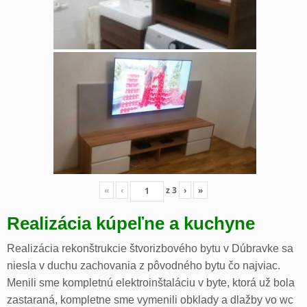
«
‹
z
3
›
»
Realizácia kúpeľne a kuchyne
Realizácia rekonštrukcie štvorizbového bytu v Dúbravke sa
niesla v duchu zachovania z pôvodného bytu čo najviac.
Menili sme kompletnú elektroinštaláciu v byte, ktorá už bola
zastaraná, kompletne sme vymenili obklady a dlažby vo wc