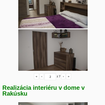
«
‹
z
7
›
»
Realizácia interiéru v dome v
Rakúsku