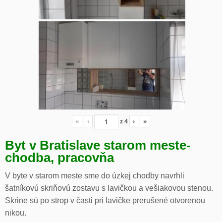
«
‹
z
4
›
»
Byt v Bratislave starom meste-
chodba, pracovňa
V byte v starom meste sme do úzkej chodby navrhli
šatníkovú skriňovú zostavu s lavičkou a vešiakovou stenou.
Skrine sú po strop v časti pri lavičke prerušené otvorenou
nikou.