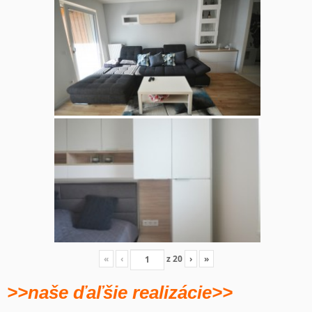
«
‹
z
20
›
»
>>naše ďaľšie realizácie>>