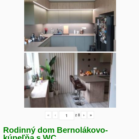
«
‹
z
8
›
»
Rodinný dom Bernolákovo-
kúpeľňa s WC