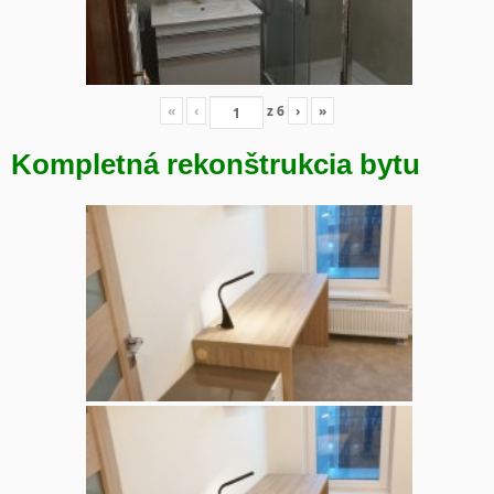
«
‹
z
6
›
»
Kompletná rekonštrukcia bytu