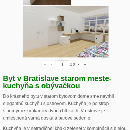
«
‹
z
3
›
»
Byt v Bratislave starom meste-
kuchyňa s obývačkou
Do krásneho bytu v starom bytovom dome sme navrhli
elegantnú kuchyňu s ostrovom. Kuchyňa je po strop
s hornými skrinkami v dvoch hĺbkach. V ostrove je
umiestnená varná doska a barové sedenie.
Kuchyňa je v netradičnej khaki zelenej v kombinácii s bielou