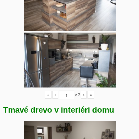
«
‹
z
7
›
»
Tmavé drevo v interiéri domu