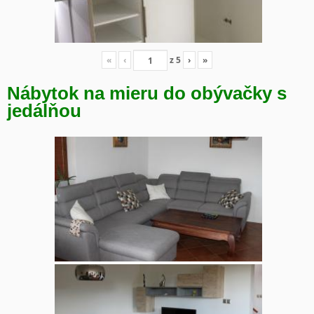
«
‹
z
5
›
»
Nábytok na mieru do obývačky s
jedálňou