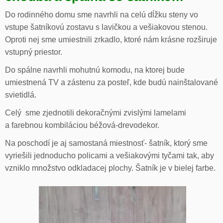
Do rodinného domu sme navrhli na celú dĺžku steny vo
vstupe šatníkovú zostavu s lavičkou a vešiakovou stenou.
Oproti nej sme umiestnili zrkadlo, ktoré nám krásne rozširuje
vstupný priestor.
Do spálne navrhli mohutnú komodu, na ktorej bude
umiestnená TV a zástenu za posteľ, kde budú nainštalované
svietidlá.
Celý sme zjednotili dekoračnými zvislými lamelami
a farebnou kombiláciou béžová-drevodekor.
Na poschodí je aj samostaná miestnosť- šatník, ktorý sme
vyriešili jednoducho policami a vešiakovými tyčami tak, aby
vzniklo množstvo odkladacej plochy. Šatník je v bielej farbe.