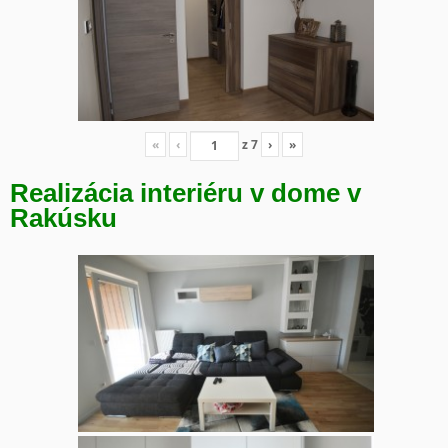
«
‹
z
7
›
»
Realizácia interiéru v dome v
Rakúsku