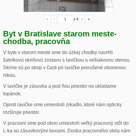
«
‹
z
4
›
»
Byt v Bratislave starom meste-
chodba, pracovňa
V byte v starom meste sme do úzkej chodby navrhli
šatníkovú skriňovú zostavu s lavičkou a vešiakovou stenou.
Skrine sú po strop v časti pri lavičke prerušené otvorenou
nikou.
V lavičke je zásuvka a pod ňou priestor na ukladanie
topánok.
Oproti lavičke sme umiestnili zrkadlo, ktoré nám opticky
rozširuje priestor.
V pracovni sme pod okno umiestnili veľký pracovný stôl do
L-ka so zásuvkovými boxami. Doska pracovného stola nám