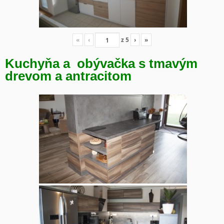
«
‹
z
5
›
»
Kuchyňa a obývačka s tmavým
drevom a antracitom