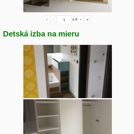
«
‹
z
4
›
»
Detská izba na mieru