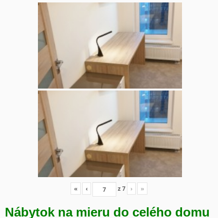
«
‹
z
7
›
»
Nábytok na mieru do celého domu