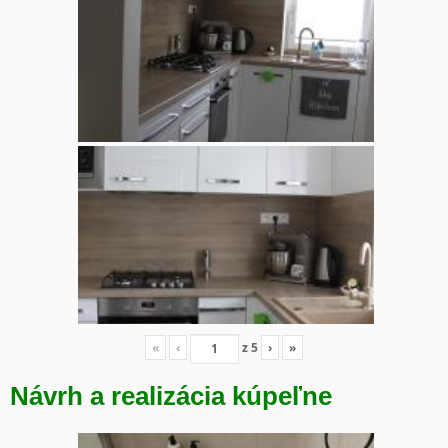
«
‹
z
5
›
»
Návrh a realizácia kúpeľne