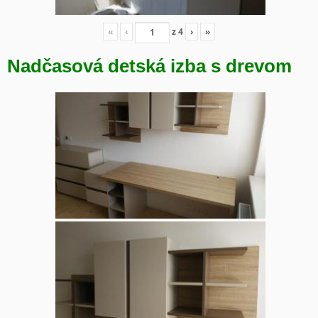
«
‹
z
4
›
»
Nadčasová detská izba s drevom