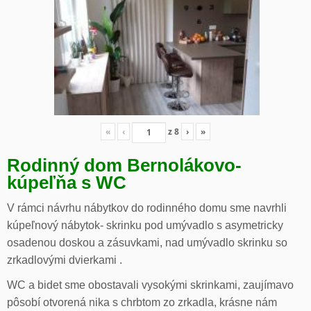
«
‹
z
8
›
»
Rodinný dom Bernolákovo-
kúpeľňa s WC
V rámci návrhu nábytkov do rodinného domu sme navrhli
kúpeľnový nábytok- skrinku pod umývadlo s asymetricky
osadenou doskou a zásuvkami, nad umývadlo skrinku so
zrkadlovými dvierkami .
WC a bidet sme obostavali vysokými skrinkami, zaujímavo
pôsobí otvorená nika s chrbtom zo zrkadla, krásne nám