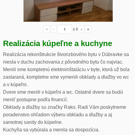
«
‹
z
3
›
»
Realizácia kúpeľne a kuchyne
Realizácia rekonštrukcie štvorizbového bytu v Dúbravke sa
niesla v duchu zachovania z pôvodného bytu čo najviac.
Menili sme kompletnú elektroinštaláciu v byte, ktorá už bola
zastaraná, kompletne sme vymenili obklady a dlažby vo wc
a v kúpeľni.
Dvere sme menili v kúpeľni a wc. Ostatné dvere sa budú
meniť postupne podľa financií.
Obklady a dlažby su značky Rako. Radi Vám poskytneme
poradenstvo ohľadom výberu obkladu a dlažby a aj
samotnej sanity do kúpelne.
Kuchyňa sa vybúrala a menila sa dospozícia.