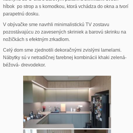
hĺbok po strop a s komodkou, ktorá vchádza do okna a tvorí
parapetnú dosku.
V obývačke sme navrhli minimalistickú TV zostavu
pozostávajúcu zo zavesených skriniek a barovú skrinku na
nožičkách s efektným zrkadlom.
Celý dom sme zjednotili dekoračnými zvislými lamelami.
Nábytky sú v netradičnej farebnej kombinácii khaki zelená-
béžová- drevodekor.