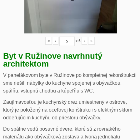
«
‹
z
5
›
»
Byt v Ružinove navrhnutý
architektom
V panelákovom byte v Ružinove po kompletnej rekonštrukcii
sme riešili nábytky do kuchyne spojenej s obývačkou,
spálňu, vstupnú chodbu a kúpeľňu s WC.
Zaujímavosťou je kuchynský drez umiestnený v ostrove,
ktorý je položený na oceľovej konštrukcii s efektným sklom
oddeľujúcim kuchyňu od priestoru obývačky.
Do spálne vedú posuvné dvere, ktoré sú z rovnakého
materiálu ako obývačková zostava a tvoria jednoliatu