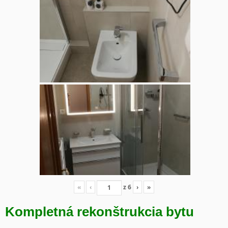
«
‹
z
6
›
»
Kompletná rekonštrukcia bytu