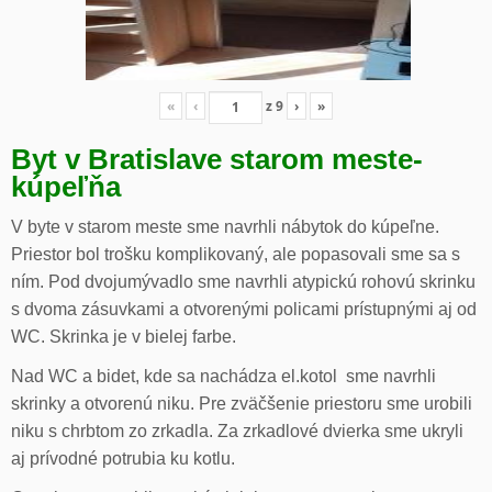
«
‹
z
9
›
»
Byt v Bratislave starom meste-
kúpeľňa
V byte v starom meste sme navrhli nábytok do kúpeľne.
Priestor bol trošku komplikovaný, ale popasovali sme sa s
ním. Pod dvojumývadlo sme navrhli atypickú rohovú skrinku
s dvoma zásuvkami a otvorenými policami prístupnými aj od
WC. Skrinka je v bielej farbe.
Nad WC a bidet, kde sa nachádza el.kotol sme navrhli
skrinky a otvorenú niku. Pre zväčšenie priestoru sme urobili
niku s chrbtom zo zrkadla. Za zrkadlové dvierka sme ukryli
aj prívodné potrubia ku kotlu.