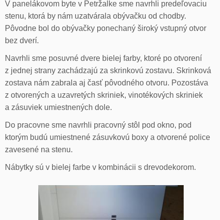
V panelákovom byte v Petržalke sme navrhli predeľovaciu
stenu, ktorá by nám uzatvárala obývačku od chodby.
Pôvodne bol do obývačky ponechaný široký vstupný otvor
bez dverí.
Navrhli sme posuvné dvere bielej farby, ktoré po otvorení
z jednej strany zachádzajú za skrinkovú zostavu. Skrinková
zostava nám zabrala aj časť pôvodného otvoru. Pozostáva
z otvorených a uzavretých skriniek, vinotékových skriniek
a zásuviek umiestnených dole.
Do pracovne sme navrhli pracovný stôl pod okno, pod
ktorým budú umiestnené zásuvkovú boxy a otvorené police
zavesené na stenu.
Nábytky sú v bielej farbe v kombinácii s drevodekorom.