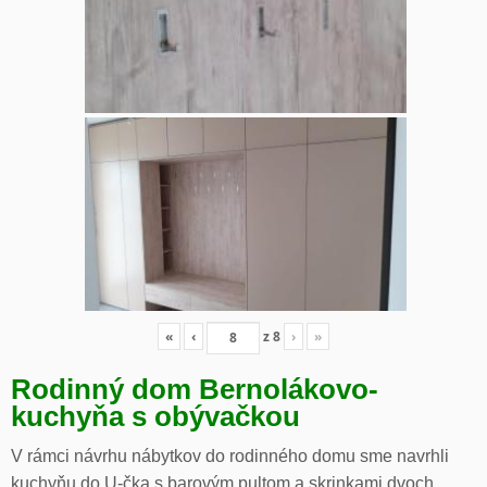
«
‹
z
8
›
»
Rodinný dom Bernolákovo-
kuchyňa s obývačkou
V rámci návrhu nábytkov do rodinného domu sme navrhli
kuchyňu do U-čka s barovým pultom a skrinkami dvoch