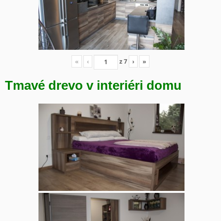
«
‹
z
7
›
»
Tmavé drevo v interiéri domu