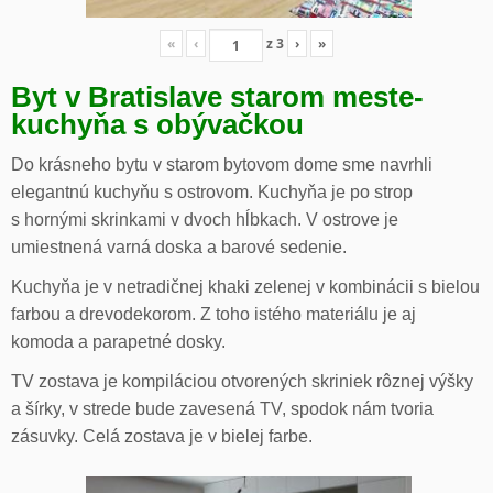
«
‹
z
3
›
»
Byt v Bratislave starom meste-
kuchyňa s obývačkou
Do krásneho bytu v starom bytovom dome sme navrhli
elegantnú kuchyňu s ostrovom. Kuchyňa je po strop
s hornými skrinkami v dvoch hĺbkach. V ostrove je
umiestnená varná doska a barové sedenie.
Kuchyňa je v netradičnej khaki zelenej v kombinácii s bielou
farbou a drevodekorom. Z toho istého materiálu je aj
komoda a parapetné dosky.
TV zostava je kompiláciou otvorených skriniek rôznej výšky
a šírky, v strede bude zavesená TV, spodok nám tvoria
zásuvky. Celá zostava je v bielej farbe.