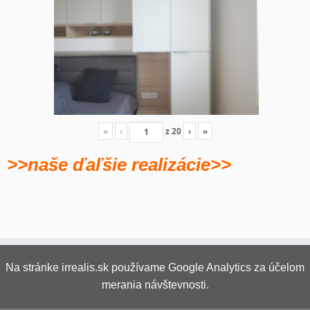
«
‹
z
20
›
»
>>naše ďaľšie realizácie>>
Na stránke irrealis.sk používame Google Analytics za účelom
merania návštevnosti.