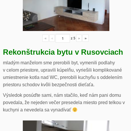
«
‹
z
5
›
»
Rekonštrukcia bytu v Rusovciach
mladým manželom sme prerobili byt, vymenili podlahy
v celom priestore, upravili kúpelňu, vyriešili komplikované
umiestnenie kotla nad WC, prerobili kuchyňu s oddelením
priestoru schodov kvôli bezpečnosti dieťaťa.
Výsledok posúďte sami, nám stačilo, keď nám pani domu
povedala, že nejeden večer presedela miesto pred telkou v
kuchyni a nevedela sa vynadívať