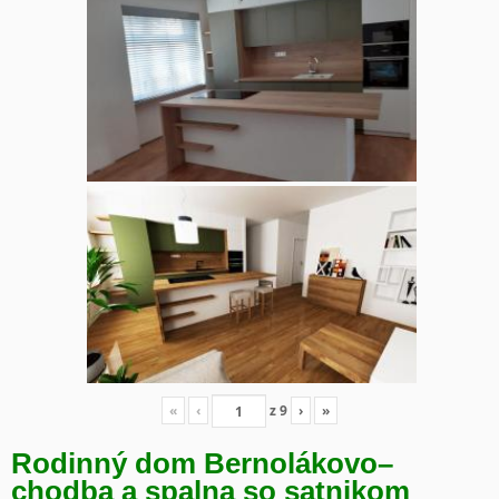
«
‹
z
9
›
»
Rodinný dom Bernolákovo
–
chodba a spalna so satnikom