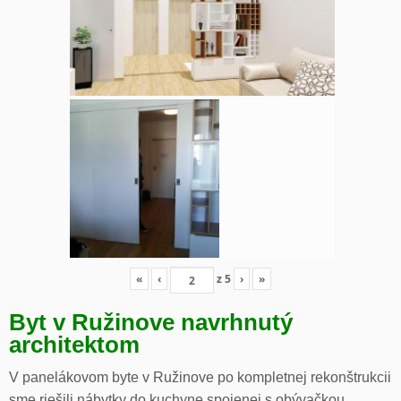
«
‹
z
5
›
»
Byt v Ružinove navrhnutý
architektom
V panelákovom byte v Ružinove po kompletnej rekonštrukcii
sme riešili nábytky do kuchyne spojenej s obývačkou,