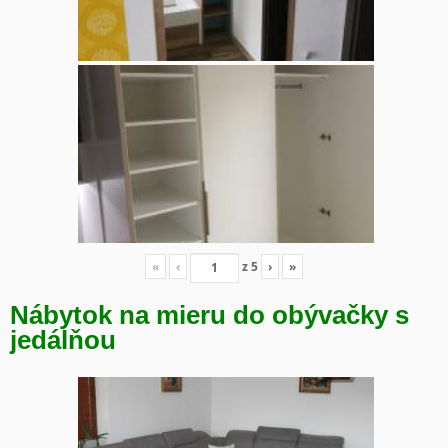
«
‹
z
5
›
»
Nábytok na mieru do obývačky s
jedálňou