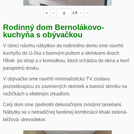
«
‹
z
8
›
»
Rodinný dom Bernolákovo-
kuchyňa s obývačkou
V rámci návrhu nábytkov do rodinného domu sme navrhli
kuchyňu do U-čka s barovým pultom a skrinkami dvoch
hĺbok po strop a s komodkou, ktorá vchádza do okna a tvorí
parapetnú dosku.
V obývačke sme navrhli minimalistickú TV zostavu
pozostávajúcu zo zavesených skriniek a barovú skrinku na
nožičkách s efektným zrkadlom.
Celý dom sme zjednotili dekoračnými zvislými lamelami.
Nábytky sú v netradičnej farebnej kombinácii khaki zelená-
béžová- drevodekor.