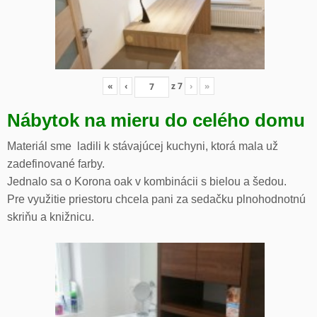
«
‹
z
7
›
»
Nábytok na mieru do celého domu
Materiál sme ladili k stávajúcej kuchyni, ktorá mala už
zadefinované farby.
Jednalo sa o Korona oak v kombinácii s bielou a šedou.
Pre využitie priestoru chcela pani za sedačku plnohodnotnú
skriňu a knižnicu.