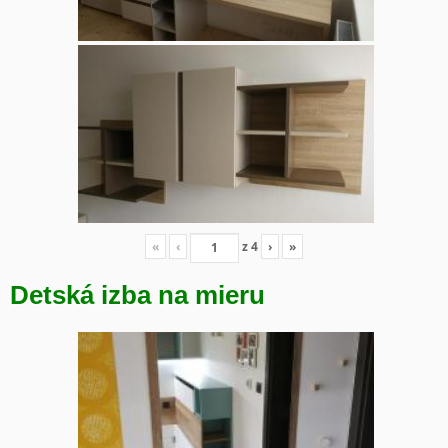
«
‹
z
4
›
»
Detská izba na mieru