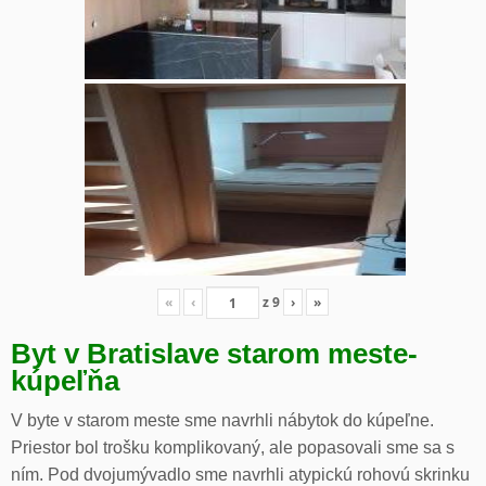
«
‹
z
9
›
»
Byt v Bratislave starom meste-
kúpeľňa
V byte v starom meste sme navrhli nábytok do kúpeľne.
Priestor bol trošku komplikovaný, ale popasovali sme sa s
ním. Pod dvojumývadlo sme navrhli atypickú rohovú skrinku