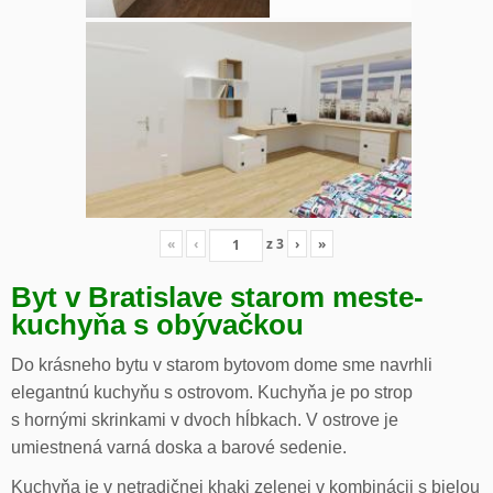
«
‹
z
3
›
»
Byt v Bratislave starom meste-
kuchyňa s obývačkou
Do krásneho bytu v starom bytovom dome sme navrhli
elegantnú kuchyňu s ostrovom. Kuchyňa je po strop
s hornými skrinkami v dvoch hĺbkach. V ostrove je
umiestnená varná doska a barové sedenie.
Kuchyňa je v netradičnej khaki zelenej v kombinácii s bielou