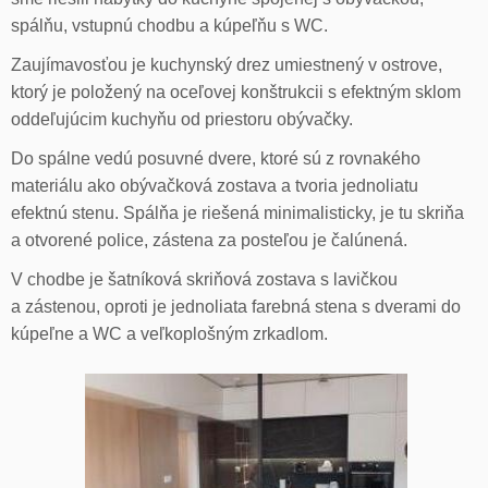
spálňu, vstupnú chodbu a kúpeľňu s WC.
Zaujímavosťou je kuchynský drez umiestnený v ostrove,
ktorý je položený na oceľovej konštrukcii s efektným sklom
oddeľujúcim kuchyňu od priestoru obývačky.
Do spálne vedú posuvné dvere, ktoré sú z rovnakého
materiálu ako obývačková zostava a tvoria jednoliatu
efektnú stenu. Spálňa je riešená minimalisticky, je tu skriňa
a otvorené police, zástena za posteľou je čalúnená.
V chodbe je šatníková skriňová zostava s lavičkou
a zástenou, oproti je jednoliata farebná stena s dverami do
kúpeľne a WC a veľkoplošným zrkadlom.