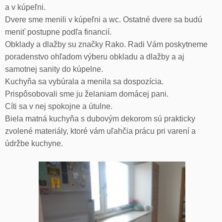
a v kúpeľni.
Dvere sme menili v kúpeľni a wc. Ostatné dvere sa budú
meniť postupne podľa financií.
Obklady a dlažby su značky Rako. Radi Vám poskytneme
poradenstvo ohľadom výberu obkladu a dlažby a aj
samotnej sanity do kúpelne.
Kuchyňa sa vybúrala a menila sa dospozícia.
Prispôsobovali sme ju želaniam domácej pani.
Cíti sa v nej spokojne a útulne.
Biela matná kuchyňa s dubovým dekorom sú prakticky
zvolené materiály, ktoré vám uľahčia prácu pri varení a
údržbe kuchyne.