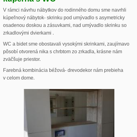
V rámci návrhu nábytkov do rodinného domu sme navrhli
kúpeľnový nábytok- skrinku pod umývadlo s asymetricky
osadenou doskou a zásuvkami, nad umývadlo skrinku so
zrkadlovými dvierkami .
WC a bidet sme obostavali vysokými skrinkami, zaujímavo
pôsobí otvorená nika s chrbtom zo zrkadla, krásne nám
zväčšuje priestor.
Farebná kombinácia béžová- drevodekor nám prebieha
v celom dome.