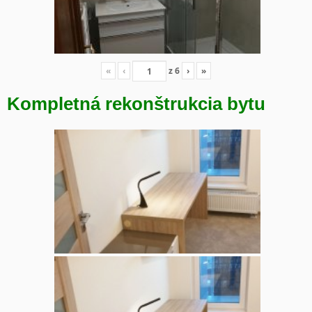
«
‹
z
6
›
»
Kompletná rekonštrukcia bytu