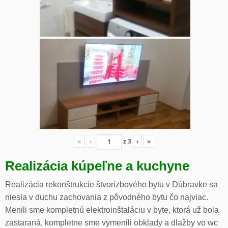
«
‹
z
3
›
»
Realizácia kúpeľne a kuchyne
Realizácia rekonštrukcie štvorizbového bytu v Dúbravke sa
niesla v duchu zachovania z pôvodného bytu čo najviac.
Menili sme kompletnú elektroinštaláciu v byte, ktorá už bola
zastaraná, kompletne sme vymenili obklady a dlažby vo wc