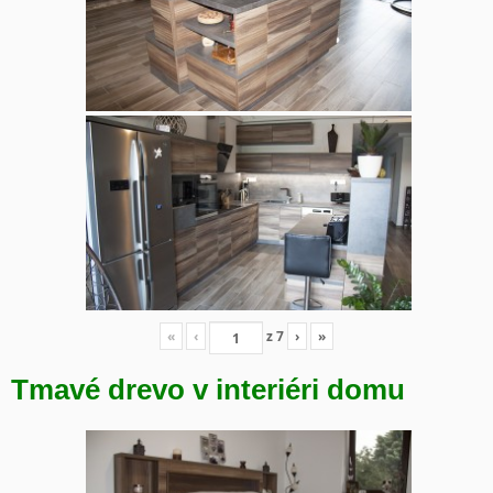
«
‹
z
7
›
»
Tmavé drevo v interiéri domu