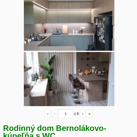
«
‹
z
8
›
»
Rodinný dom Bernolákovo-
kúpeľňa s WC