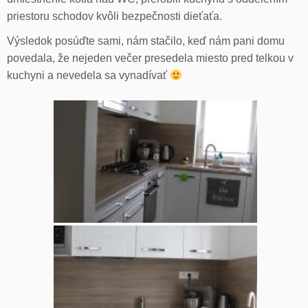
priestoru schodov kvôli bezpečnosti dieťaťa.
Výsledok posúďte sami, nám stačilo, keď nám pani domu
povedala, že nejeden večer presedela miesto pred telkou v
kuchyni a nevedela sa vynadívať