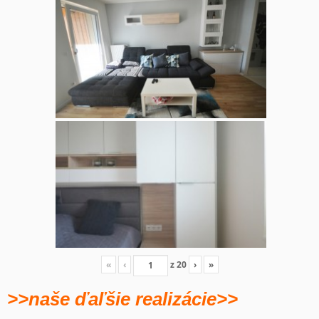
«
‹
z
20
›
»
>>naše ďaľšie realizácie>>