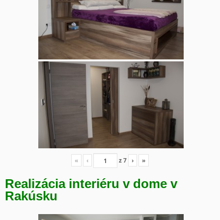
«
‹
z
7
›
»
Realizácia interiéru v dome v
Rakúsku