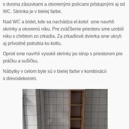
s dvoma zásuvkami a otvorenými policami prístupnými aj od
WC. Skrinka je v bielej farbe.
Nad WC a bidet, kde sa nachádza el.kotol sme navrhli
skrinky a otvorenú niku. Pre zväčšenie priestoru sme urobili
niku s chrbtom zo zrkadla. Za zrkadlové dvierka sme ukryli
aj prívodné potrubia ku kotlu.
Oproti sme navrhli vysoké skrinky po strop s priestorom pre
práčku a sušičku.
Nábytky v celom byte sú v bielej farbe v kombinácii
s drevodekorom.