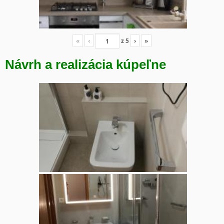
«
‹
z
5
›
»
Návrh a realizácia kúpeľne