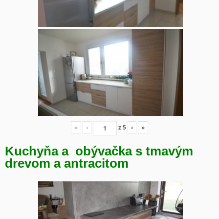
«
‹
z
5
›
»
Kuchyňa a obývačka s tmavým
drevom a antracitom