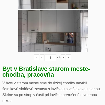
«
‹
z
4
›
»
Byt v Bratislave starom meste-
chodba, pracovňa
V byte v starom meste sme do úzkej chodby navrhli
šatníkovú skriňovú zostavu s lavičkou a vešiakovou stenou.
Skrine sú po strop v časti pri lavičke prerušené otvorenou
nikou.