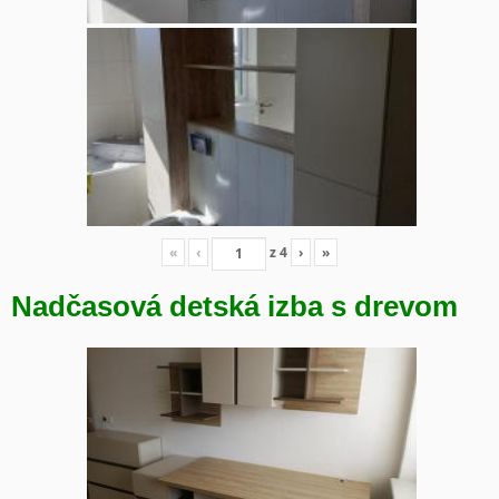
«
‹
z
4
›
»
Nadčasová detská izba s drevom