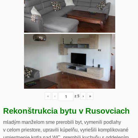
«
‹
z
5
›
»
Rekonštrukcia bytu v Rusovciach
mladým manželom sme prerobili byt, vymenili podlahy
v celom priestore, upravili kúpelňu, vyriešili komplikované
umiestnenie kotla nad WC, prerobili kuchyňu s oddelením