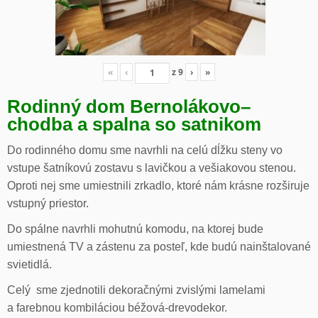
«
‹
z
9
›
»
Rodinný dom Bernolákovo
–
chodba a spalna so satnikom
Do rodinného domu sme navrhli na celú dĺžku steny vo
vstupe šatníkovú zostavu s lavičkou a vešiakovou stenou.
Oproti nej sme umiestnili zrkadlo, ktoré nám krásne rozširuje
vstupný priestor.
Do spálne navrhli mohutnú komodu, na ktorej bude
umiestnená TV a zástenu za posteľ, kde budú nainštalované
svietidlá.
Celý sme zjednotili dekoračnými zvislými lamelami
a farebnou kombiláciou béžová-drevodekor.