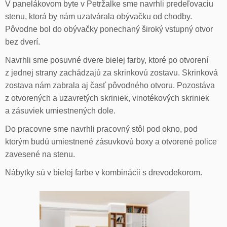
V panelákovom byte v Petržalke sme navrhli predeľovaciu
stenu, ktorá by nám uzatvárala obývačku od chodby.
Pôvodne bol do obývačky ponechaný široký vstupný otvor
bez dverí.
Navrhli sme posuvné dvere bielej farby, ktoré po otvorení
z jednej strany zachádzajú za skrinkovú zostavu. Skrinková
zostava nám zabrala aj časť pôvodného otvoru. Pozostáva
z otvorených a uzavretých skriniek, vinotékových skriniek
a zásuviek umiestnených dole.
Do pracovne sme navrhli pracovný stôl pod okno, pod
ktorým budú umiestnené zásuvkovú boxy a otvorené police
zavesené na stenu.
Nábytky sú v bielej farbe v kombinácii s drevodekorom.