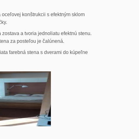
 oceľovej konštrukcii s efektným sklom
čky.
ostava a tvoria jednoliatu efektnú stenu.
stena za posteľou je čalúnená.
liata farebná stena s dverami do kúpeľne