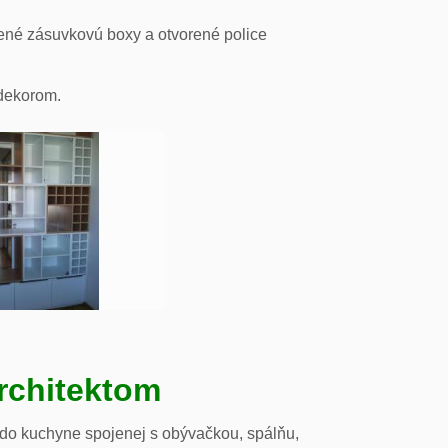
ené zásuvkovú boxy a otvorené police
odekorom.
rchitektom
 do kuchyne spojenej s obývačkou, spálňu,