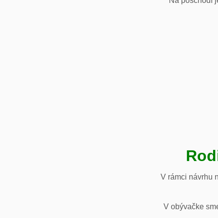
Na poschodí je
Rod
V rámci návrhu 
V obývačke sme 