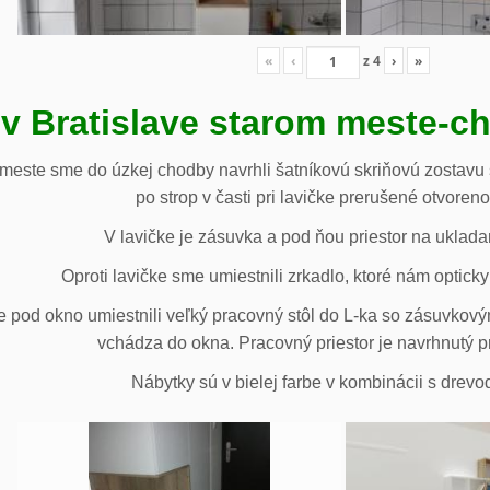
«
‹
z
4
›
»
 v Bratislave starom meste-c
 meste sme do úzkej chodby navrhli šatníkovú skriňovú zostavu 
po strop v časti pri lavičke prerušené otvoren
V lavičke je zásuvka a pod ňou priestor na uklada
Oproti lavičke sme umiestnili zrkadlo, ktoré nám opticky 
e pod okno umiestnili veľký pracovný stôl do L-ka so zásuvko
vchádza do okna. Pracovný priestor je navrhnutý p
Nábytky sú v bielej farbe v kombinácii s drev