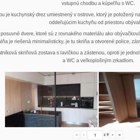
vstupnú chodbu a kúpeľňu s WC.
u je kuchynský drez umiestnený v ostrove, ktorý je položený na
oddeľujúcim kuchyňu od priestoru obýva
posuvné dvere, ktoré sú z rovnakého materiálu ako obývačková z
lňa je riešená minimalisticky, je tu skriňa a otvorené police, zá
tníková skriňová zostava s lavičkou a zástenou, oproti je jedno
a WC a veľkoplošným zrkadlom.
«
‹
z
9
›
»