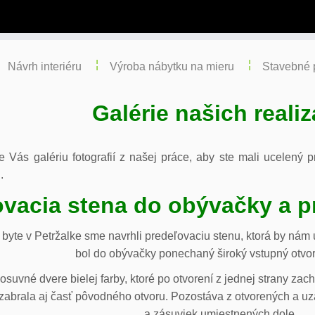
Návrh interiéru
Výroba nábytku na mieru
Stavebné 
Galérie našich realiz
re Vás galériu fotografií z našej práce, aby ste mali ucelený
.
vacia stena do obývačky a p
byte v Petržalke sme navrhli predeľovaciu stenu, ktorá by ná
bol do obývačky ponechaný široký vstupný otvor
osuvné dvere bielej farby, ktoré po otvorení z jednej strany za
abrala aj časť pôvodného otvoru. Pozostáva z otvorených a uza
a zásuviek umiestnených dole.