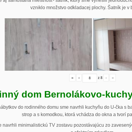
 aj samostaná miestnosť- šatník, ktorý sme vyriešili jednoduch
vzniklo množstvo odkladacej plochy. Šatník je v b
«
‹
z
8
›
»
inný dom Bernolákovo-kuchy
nábytkov do rodinného domu sme navrhli kuchyňu do U-čka s b
strop a s komodkou, ktorá vchádza do okna a tvorí p
navrhli minimalistickú TV zostavu pozostávajúcu zo zavesenýc