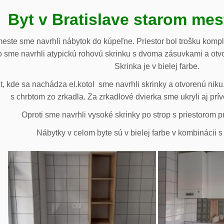
Byt v Bratislave starom me
meste sme navrhli nábytok do kúpeľne. Priestor bol trošku komp
 sme navrhli atypickú rohovú skrinku s dvoma zásuvkami a otv
Skrinka je v bielej farbe.
 kde sa nachádza el.kotol sme navrhli skrinky a otvorenú niku.
s chrbtom zo zrkadla. Za zrkadlové dvierka sme ukryli aj prív
Oproti sme navrhli vysoké skrinky po strop s priestorom p
Nábytky v celom byte sú v bielej farbe v kombinácii 