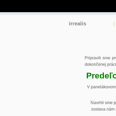
Skip
irrealis
to
content
Pripravili sme p
dokončenej práci
Predeľo
V panelákovom 
Navrhli sme p
zostava nám z