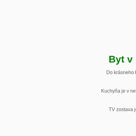
Byt v
Do krásneho b
Kuchyňa je v net
TV zostava j