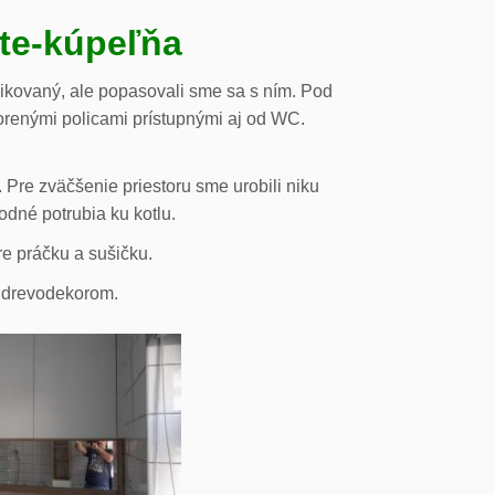
ste-kúpeľňa
likovaný, ale popasovali sme sa s ním. Pod
orenými policami prístupnými aj od WC.
 Pre zväčšenie priestoru sme urobili niku
odné potrubia ku kotlu.
re práčku a sušičku.
s drevodekorom.