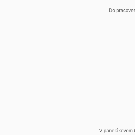
Do pracovne
V panelákovom by