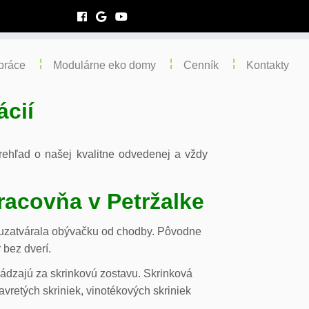
práce
Modulárne eko domy
Cenník
Kontakty
ácií
 prehľad o našej kvalitne odvedenej a vždy
racovňa v Petržalke
m uzatvárala obývačku od chodby. Pôvodne
 bez dverí.
chádzajú za skrinkovú zostavu. Skrinková
vretých skriniek, vinotékových skriniek