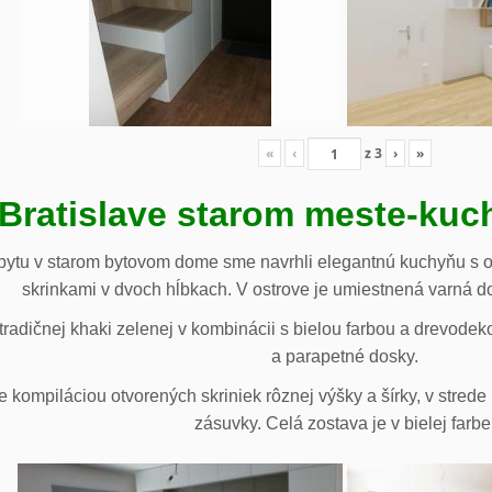
«
‹
z
3
›
»
 Bratislave starom meste-ku
ytu v starom bytovom dome sme navrhli elegantnú kuchyňu s o
skrinkami v dvoch hĺbkach. V ostrove je umiestnená varná d
radičnej khaki zelenej v kombinácii s bielou farbou a drevodek
a parapetné dosky.
e kompiláciou otvorených skriniek rôznej výšky a šírky, v stre
zásuvky. Celá zostava je v bielej farbe