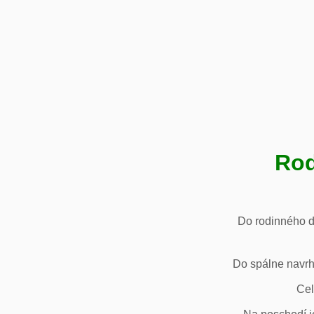
Rod
Do rodinného d
Do spálne navrh
Cel