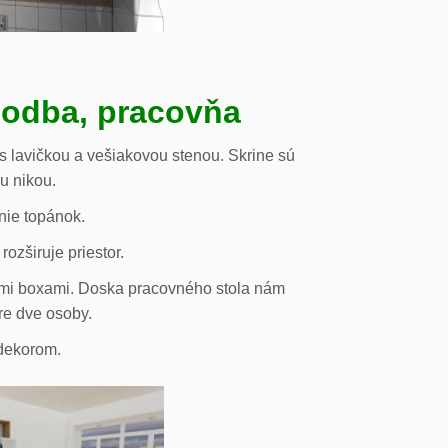
hodba, pracovňa
s lavičkou a vešiakovou stenou. Skrine sú
ou nikou.
nie topánok.
rozširuje priestor.
vými boxami. Doska pracovného stola nám
re dve osoby.
odekorom.