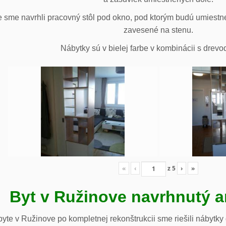
 sme navrhli pracovný stôl pod okno, pod ktorým budú umiestn
zavesené na stenu.
Nábytky sú v bielej farbe v kombinácii s drev
«
‹
z
5
›
»
Byt v Ružinove navrhnutý a
te v Ružinove po kompletnej rekonštrukcii sme riešili nábytky