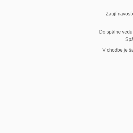
Zaujímavosťo
Do spálne vedú 
Spá
V chodbe je ša