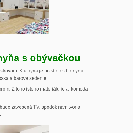
chyňa s obývačkou
strovom. Kuchyňa je po strop s hornými
oska a barové sedenie.
orom. Z toho istého materiálu je aj komoda
de bude zavesená TV, spodok nám tvoria
.