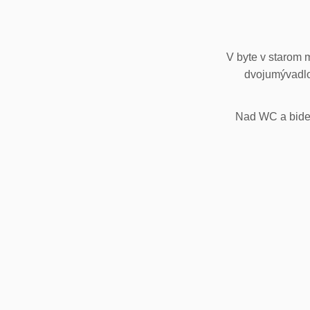
V byte v starom 
dvojumývadlo
Nad WC a bidet,