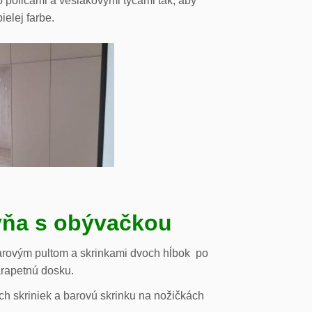
o policami a vešiakovými tyčami tak, aby
ielej farbe.
ňa s obývačkou
arovým pultom a skrinkami dvoch hĺbok po
arapetnú dosku.
h skriniek a barovú skrinku na nožičkách