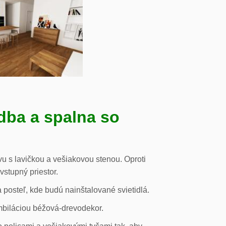
dba a spalna so
u s lavičkou a vešiakovou stenou. Oproti
vstupný priestor.
posteľ, kde budú nainštalované svietidlá.
mbiláciou béžová-drevodekor.