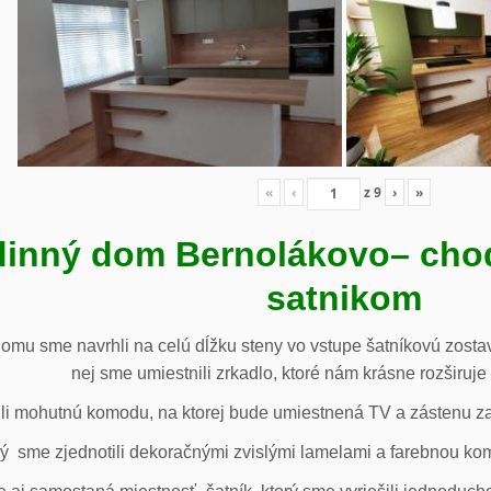
«
‹
z
9
›
»
inný dom Bernolákovo
– cho
satnikom
omu sme navrhli na celú dĺžku steny vo vstupe šatníkovú zostav
nej sme umiestnili zrkadlo, ktoré nám krásne rozširuje 
li mohutnú komodu, na ktorej bude umiestnená TV a zástenu za 
ý sme zjednotili dekoračnými zvislými lamelami a farebnou ko