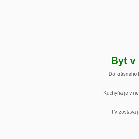
Byt v
Do krásneho b
Kuchyňa je v net
TV zostava j