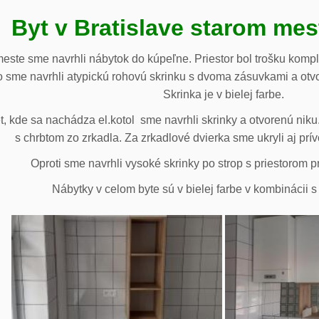
Byt v Bratislave starom me
meste sme navrhli nábytok do kúpeľne. Priestor bol trošku komp
 sme navrhli atypickú rohovú skrinku s dvoma zásuvkami a otv
Skrinka je v bielej farbe.
 kde sa nachádza el.kotol sme navrhli skrinky a otvorenú niku.
s chrbtom zo zrkadla. Za zrkadlové dvierka sme ukryli aj prív
Oproti sme navrhli vysoké skrinky po strop s priestorom p
Nábytky v celom byte sú v bielej farbe v kombinácii 