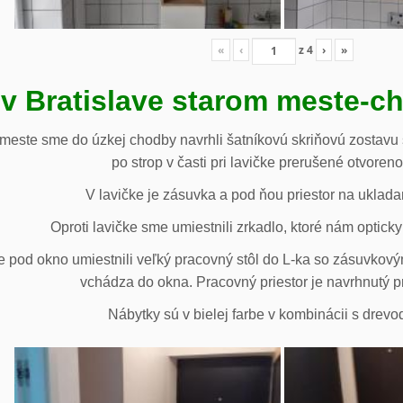
«
‹
z
4
›
»
 v Bratislave starom meste-c
 meste sme do úzkej chodby navrhli šatníkovú skriňovú zostavu 
po strop v časti pri lavičke prerušené otvoren
V lavičke je zásuvka a pod ňou priestor na uklada
Oproti lavičke sme umiestnili zrkadlo, ktoré nám opticky 
e pod okno umiestnili veľký pracovný stôl do L-ka so zásuvko
vchádza do okna. Pracovný priestor je navrhnutý p
Nábytky sú v bielej farbe v kombinácii s drev