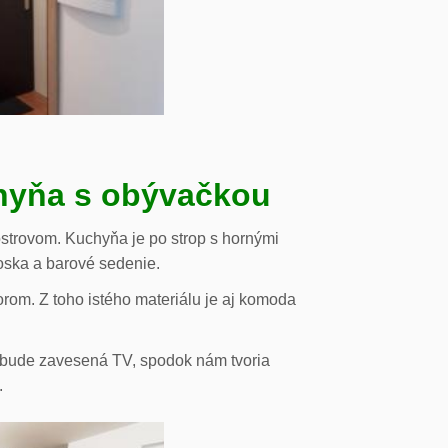
chyňa s obývačkou
strovom. Kuchyňa je po strop s hornými
oska a barové sedenie.
orom. Z toho istého materiálu je aj komoda
de bude zavesená TV, spodok nám tvoria
.