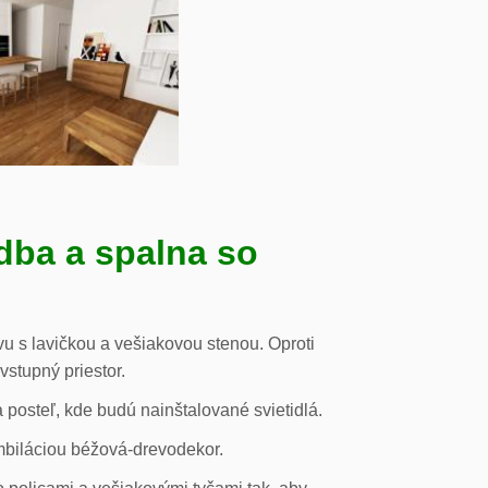
dba a spalna so
u s lavičkou a vešiakovou stenou. Oproti
vstupný priestor.
posteľ, kde budú nainštalované svietidlá.
mbiláciou béžová-drevodekor.