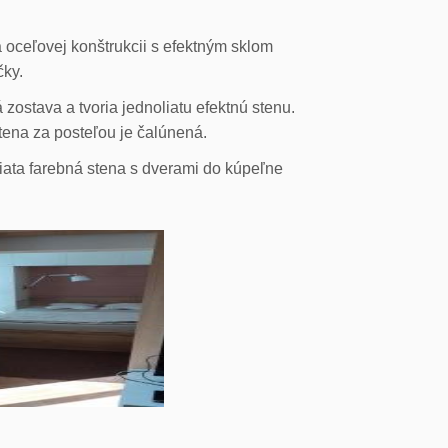
 oceľovej konštrukcii s efektným sklom
čky.
ostava a tvoria jednoliatu efektnú stenu.
stena za posteľou je čalúnená.
liata farebná stena s dverami do kúpeľne