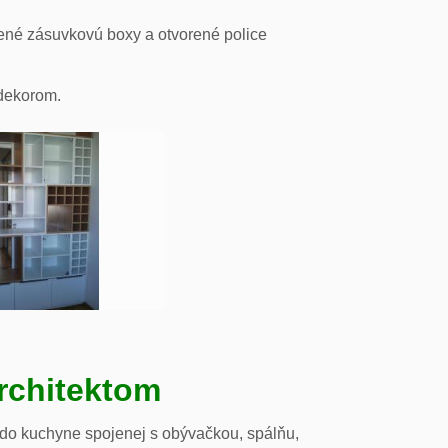
ené zásuvkovú boxy a otvorené police
odekorom.
rchitektom
 do kuchyne spojenej s obývačkou, spálňu,