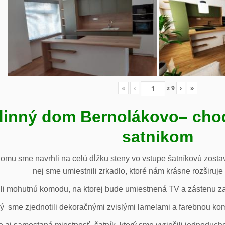
«
‹
z
9
›
»
inný dom Bernolákovo
– cho
satnikom
omu sme navrhli na celú dĺžku steny vo vstupe šatníkovú zostav
nej sme umiestnili zrkadlo, ktoré nám krásne rozširuje 
li mohutnú komodu, na ktorej bude umiestnená TV a zástenu za 
ý sme zjednotili dekoračnými zvislými lamelami a farebnou ko