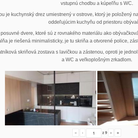
vstupnú chodbu a kúpeľňu s WC.
u je kuchynský drez umiestnený v ostrove, ktorý je položený na
oddeľujúcim kuchyňu od priestoru obýva
posuvné dvere, ktoré sú z rovnakého materiálu ako obývačková z
lňa je riešená minimalisticky, je tu skriňa a otvorené police, zá
tníková skriňová zostava s lavičkou a zástenou, oproti je jedno
a WC a veľkoplošným zrkadlom.
«
‹
z
9
›
»