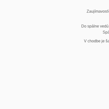
Zaujímavosťo
Do spálne vedú 
Spá
V chodbe je ša