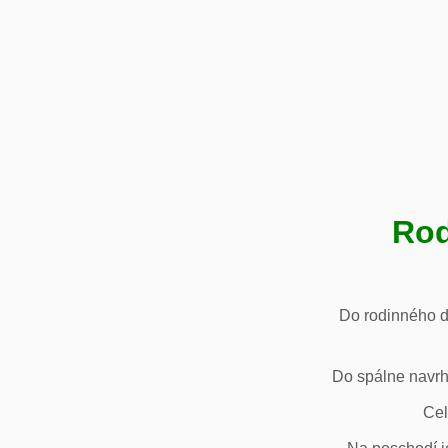
Rod
Do rodinného d
Do spálne navrh
Cel