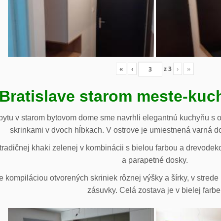
«
‹
z
3
›
»
 Bratislave starom meste-ku
ytu v starom bytovom dome sme navrhli elegantnú kuchyňu s o
skrinkami v dvoch hĺbkach. V ostrove je umiestnená varná d
radičnej khaki zelenej v kombinácii s bielou farbou a drevodek
a parapetné dosky.
e kompiláciou otvorených skriniek rôznej výšky a šírky, v stre
zásuvky. Celá zostava je v bielej farbe