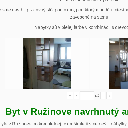
 sme navrhli pracovný stôl pod okno, pod ktorým budú umiestn
zavesené na stenu.
Nábytky sú v bielej farbe v kombinácii s drev
«
‹
z
5
›
»
Byt v Ružinove navrhnutý a
te v Ružinove po kompletnej rekonštrukcii sme riešili nábytky