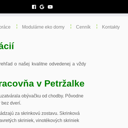
práce
Modulárne eko domy
Cenník
Kontakty
ácií
 prehľad o našej kvalitne odvedenej a vždy
racovňa v Petržalke
m uzatvárala obývačku od chodby. Pôvodne
 bez dverí.
chádzajú za skrinkovú zostavu. Skrinková
vretých skriniek, vinotékových skriniek