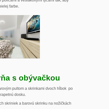
o policami a vešiakovými tyčami tak, aby
ielej farbe.
ňa s obývačkou
arovým pultom a skrinkami dvoch hĺbok po
arapetnú dosku.
h skriniek a barovú skrinku na nožičkách