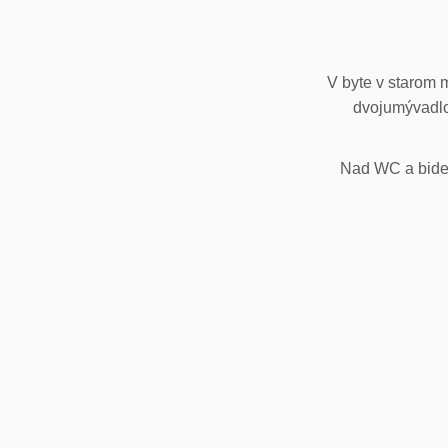
V byte v starom 
dvojumývadlo
Nad WC a bidet,