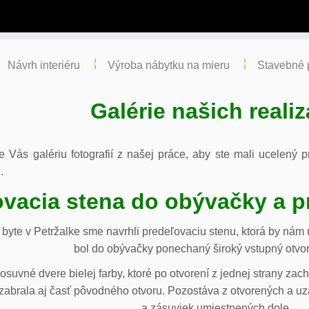
Návrh interiéru
Výroba nábytku na mieru
Stavebné 
Galérie našich realiz
re Vás galériu fotografií z našej práce, aby ste mali ucelený
.
vacia stena do obývačky a p
byte v Petržalke sme navrhli predeľovaciu stenu, ktorá by ná
bol do obývačky ponechaný široký vstupný otvor
osuvné dvere bielej farby, ktoré po otvorení z jednej strany za
abrala aj časť pôvodného otvoru. Pozostáva z otvorených a uza
a zásuviek umiestnených dole.