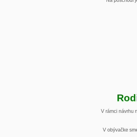
Na poschodí je
Rod
V rámci návrhu 
V obývačke sme 