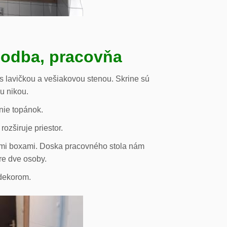
hodba, pracovňa
s lavičkou a vešiakovou stenou. Skrine sú
ou nikou.
nie topánok.
rozširuje priestor.
vými boxami. Doska pracovného stola nám
re dve osoby.
odekorom.