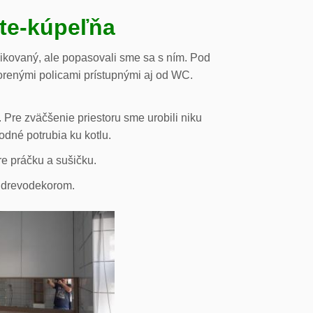
ste-kúpeľňa
likovaný, ale popasovali sme sa s ním. Pod
orenými policami prístupnými aj od WC.
 Pre zväčšenie priestoru sme urobili niku
odné potrubia ku kotlu.
re práčku a sušičku.
s drevodekorom.