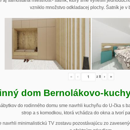
 aj samostaná miestnosť- šatník, ktorý sme vyriešili jednoduch
vzniklo množstvo odkladacej plochy. Šatník je v b
«
‹
z
8
›
»
inný dom Bernolákovo-kuchy
nábytkov do rodinného domu sme navrhli kuchyňu do U-čka s b
strop a s komodkou, ktorá vchádza do okna a tvorí p
navrhli minimalistickú TV zostavu pozostávajúcu zo zavesenýc