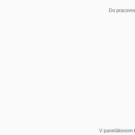
Do pracovne
V panelákovom by