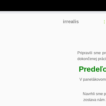
Skip
irrealis
to
content
Pripravili sme p
dokončenej práci
Predeľo
V panelákovom 
Navrhli sme p
zostava nám z