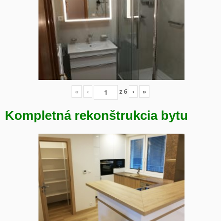
«
‹
z
6
›
»
Kompletná rekonštrukcia bytu