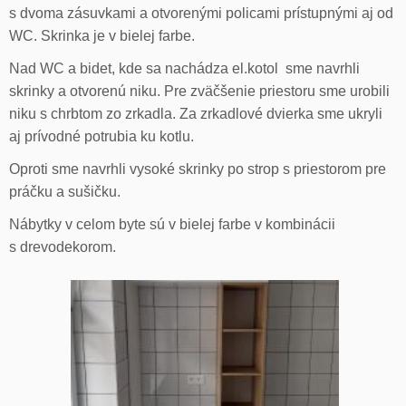
s dvoma zásuvkami a otvorenými policami prístupnými aj od
WC. Skrinka je v bielej farbe.
Nad WC a bidet, kde sa nachádza el.kotol sme navrhli
skrinky a otvorenú niku. Pre zväčšenie priestoru sme urobili
niku s chrbtom zo zrkadla. Za zrkadlové dvierka sme ukryli
aj prívodné potrubia ku kotlu.
Oproti sme navrhli vysoké skrinky po strop s priestorom pre
práčku a sušičku.
Nábytky v celom byte sú v bielej farbe v kombinácii
s drevodekorom.