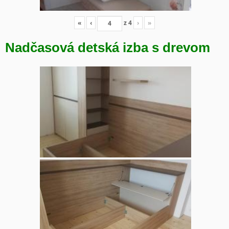
«
‹
z
4
›
»
Nadčasová detská izba s drevom