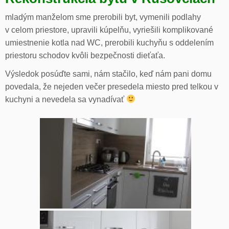
mladým manželom sme prerobili byt, vymenili podlahy
v celom priestore, upravili kúpelňu, vyriešili komplikované
umiestnenie kotla nad WC, prerobili kuchyňu s oddelením
priestoru schodov kvôli bezpečnosti dieťaťa.
Výsledok posúďte sami, nám stačilo, keď nám pani domu
povedala, že nejeden večer presedela miesto pred telkou v
kuchyni a nevedela sa vynadívať