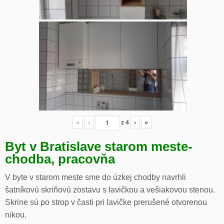
«
‹
z
4
›
»
Byt v Bratislave starom meste-
chodba, pracovňa
V byte v starom meste sme do úzkej chodby navrhli
šatníkovú skriňovú zostavu s lavičkou a vešiakovou stenou.
Skrine sú po strop v časti pri lavičke prerušené otvorenou
nikou.