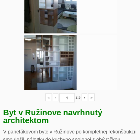
«
‹
z
5
›
»
Byt v Ružinove navrhnutý
architektom
V panelákovom byte v Ružinove po kompletnej rekonštrukcii
sme riešili nábytky do kuchyne spojenej s obývačkou,