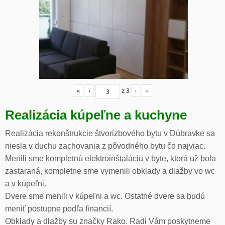
«
‹
z
3
›
»
Realizácia kúpeľne a kuchyne
Realizácia rekonštrukcie štvorizbového bytu v Dúbravke sa
niesla v duchu zachovania z pôvodného bytu čo najviac.
Menili sme kompletnú elektroinštaláciu v byte, ktorá už bola
zastaraná, kompletne sme vymenili obklady a dlažby vo wc
a v kúpeľni.
Dvere sme menili v kúpeľni a wc. Ostatné dvere sa budú
meniť postupne podľa financií.
Obklady a dlažby su značky Rako. Radi Vám poskytneme