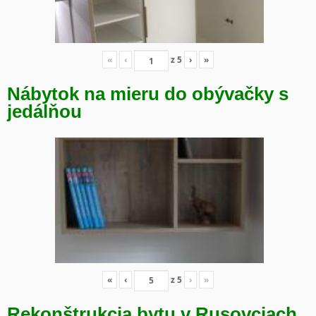
«
‹
z
5
›
»
Nábytok na mieru do obývačky s
jedálňou
«
‹
z
5
›
»
Rekonštrukcia bytu v Rusovciach