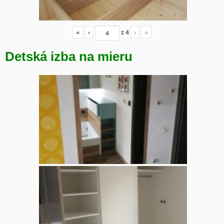
«
‹
z
4
›
»
Detská izba na mieru