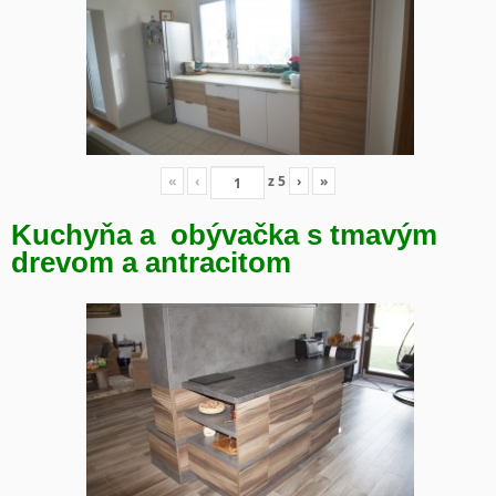
«
‹
z
5
›
»
Kuchyňa a obývačka s tmavým
drevom a antracitom