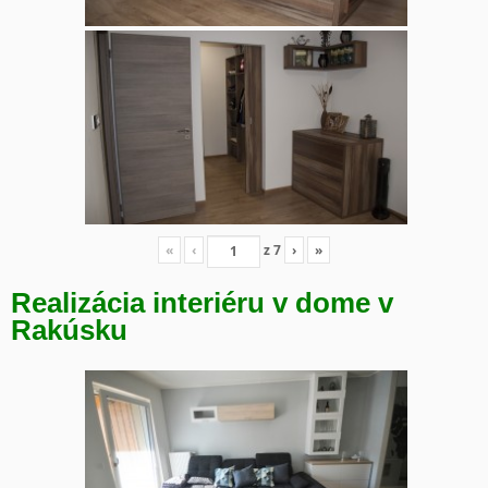
«
‹
z
7
›
»
Realizácia interiéru v dome v
Rakúsku