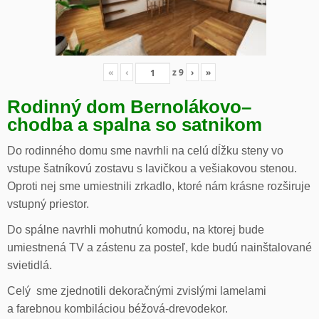
«
‹
z
9
›
»
Rodinný dom Bernolákovo
–
chodba a spalna so satnikom
Do rodinného domu sme navrhli na celú dĺžku steny vo
vstupe šatníkovú zostavu s lavičkou a vešiakovou stenou.
Oproti nej sme umiestnili zrkadlo, ktoré nám krásne rozširuje
vstupný priestor.
Do spálne navrhli mohutnú komodu, na ktorej bude
umiestnená TV a zástenu za posteľ, kde budú nainštalované
svietidlá.
Celý sme zjednotili dekoračnými zvislými lamelami
a farebnou kombiláciou béžová-drevodekor.