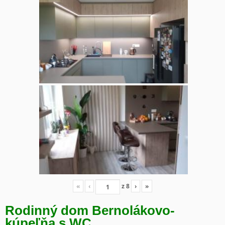
«
‹
z
8
›
»
Rodinný dom Bernolákovo-
kúpeľňa s WC