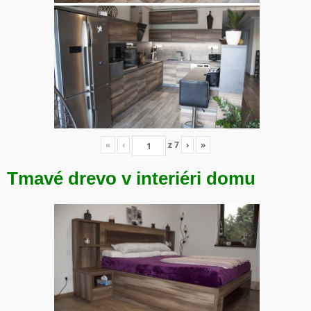
«
‹
z
7
›
»
Tmavé drevo v interiéri domu