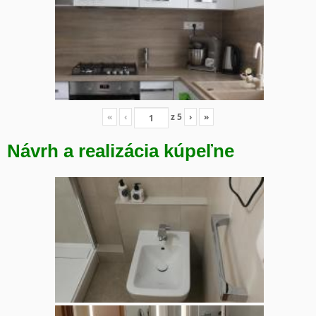
«
‹
z
5
›
»
Návrh a realizácia kúpeľne