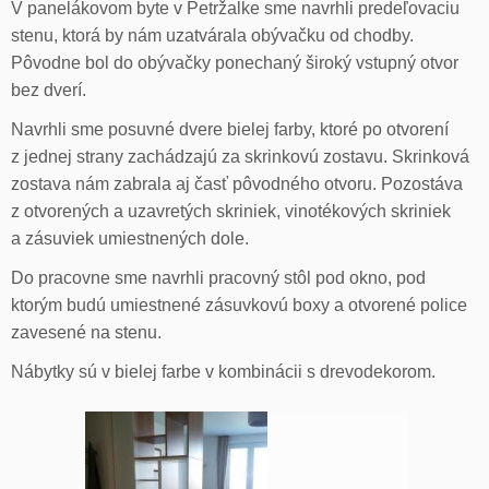
V panelákovom byte v Petržalke sme navrhli predeľovaciu
stenu, ktorá by nám uzatvárala obývačku od chodby.
Pôvodne bol do obývačky ponechaný široký vstupný otvor
bez dverí.
Navrhli sme posuvné dvere bielej farby, ktoré po otvorení
z jednej strany zachádzajú za skrinkovú zostavu. Skrinková
zostava nám zabrala aj časť pôvodného otvoru. Pozostáva
z otvorených a uzavretých skriniek, vinotékových skriniek
a zásuviek umiestnených dole.
Do pracovne sme navrhli pracovný stôl pod okno, pod
ktorým budú umiestnené zásuvkovú boxy a otvorené police
zavesené na stenu.
Nábytky sú v bielej farbe v kombinácii s drevodekorom.