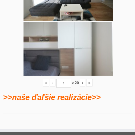
«
‹
z
20
›
»
>>naše ďaľšie realizácie>>