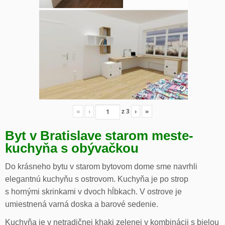
«
‹
z
3
›
»
Byt v Bratislave starom meste-
kuchyňa s obývačkou
Do krásneho bytu v starom bytovom dome sme navrhli
elegantnú kuchyňu s ostrovom. Kuchyňa je po strop
s hornými skrinkami v dvoch hĺbkach. V ostrove je
umiestnená varná doska a barové sedenie.
Kuchyňa je v netradičnej khaki zelenej v kombinácii s bielou