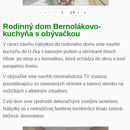
«
‹
z
8
›
»
Rodinný dom Bernolákovo-
kuchyňa s obývačkou
V rámci návrhu nábytkov do rodinného domu sme navrhli
kuchyňu do U-čka s barovým pultom a skrinkami dvoch
hĺbok po strop a s komodkou, ktorá vchádza do okna a tvorí
parapetnú dosku.
V obývačke sme navrhli minimalistickú TV zostavu
pozostávajúcu zo zavesených skriniek a barovú skrinku na
nožičkách s efektným zrkadlom.
Celý dom sme zjednotili dekoračnými zvislými lamelami.
Nábytky sú v netradičnej farebnej kombinácii khaki zelená-
béžová- drevodekor.