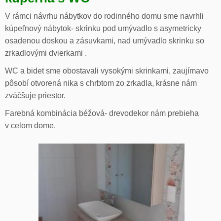
V rámci návrhu nábytkov do rodinného domu sme navrhli
kúpeľnový nábytok- skrinku pod umývadlo s asymetricky
osadenou doskou a zásuvkami, nad umývadlo skrinku so
zrkadlovými dvierkami .
WC a bidet sme obostavali vysokými skrinkami, zaujímavo
pôsobí otvorená nika s chrbtom zo zrkadla, krásne nám
zväčšuje priestor.
Farebná kombinácia béžová- drevodekor nám prebieha
v celom dome.