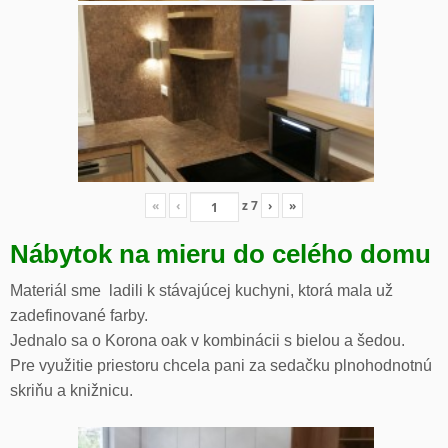
«
‹
z
7
›
»
Nábytok na mieru do celého domu
Materiál sme ladili k stávajúcej kuchyni, ktorá mala už
zadefinované farby.
Jednalo sa o Korona oak v kombinácii s bielou a šedou.
Pre využitie priestoru chcela pani za sedačku plnohodnotnú
skriňu a knižnicu.