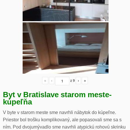
«
‹
z
9
›
»
Byt v Bratislave starom meste-
kúpeľňa
V byte v starom meste sme navrhli nábytok do kúpeľne.
Priestor bol trošku komplikovaný, ale popasovali sme sa s
ním. Pod dvojumývadlo sme navrhli atypickú rohovú skrinku