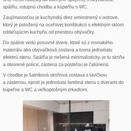
spálňu, vstupnú chodbu a kúpeľňu s WC.
Zaujímavosťou je kuchynský drez umiestnený v ostrove,
ktorý je položený na oceľovej konštrukcii s efektným sklom
oddeľujúcim kuchyňu od priestoru obývačky.
Do spálne vedú posuvné dvere, ktoré sú z rovnakého
materiálu ako obývačková zostava a tvoria jednoliatu
efektnú stenu. Spálňa je riešená minimalisticky, je tu skriňa
a otvorené police, zástena za posteľou je čalúnená.
V chodbe je šatníková skriňová zostava s lavičkou
a zástenou, oproti je jednoliata farebná stena s dverami do
kúpeľne a WC a veľkoplošným zrkadlom.