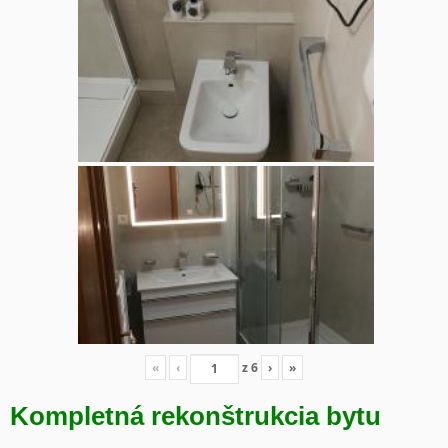
«
‹
z
6
›
»
Kompletná rekonštrukcia bytu