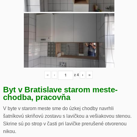
«
‹
z
4
›
»
Byt v Bratislave starom meste-
chodba, pracovňa
V byte v starom meste sme do úzkej chodby navrhli
šatníkovú skriňovú zostavu s lavičkou a vešiakovou stenou.
Skrine sú po strop v časti pri lavičke prerušené otvorenou
nikou.