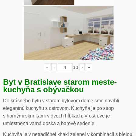
«
‹
z
3
›
»
Byt v Bratislave starom meste-
kuchyňa s obývačkou
Do krásneho bytu v starom bytovom dome sme navrhli
elegantnú kuchyňu s ostrovom. Kuchyňa je po strop
s hornými skrinkami v dvoch hĺbkach. V ostrove je
umiestnená varná doska a barové sedenie.
Kuchyňa je v netradičnej khaki zelenej v kombinácii s bielou