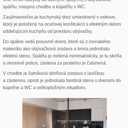
spálňu, vstupnú chodbu a kúpeľňu s WC.
Zaujímavosťou je kuchynský drez umiestnený v ostrove,
ktorý je položený na oceľovej konštrukcii s efektným sklom
oddeľujúcim kuchyňu od priestoru obývačky.
Do spálne vedú posuvné dvere, ktoré sú z rovnakého
materiálu ako obývačková zostava a tvoria jednoliatu
efektnú stenu. Spálňa je riešená minimalisticky, je tu skriňa
a otvorené police, zástena za posteľou je čalúnená.
V chodbe je šatníková skriňová zostava s lavičkou
a zástenou, oproti je jednoliata farebná stena s dverami do
kúpeľne a WC a veľkoplošným zrkadlom.