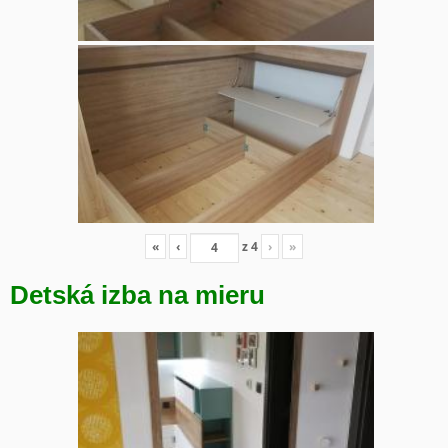
«
‹
z
4
›
»
Detská izba na mieru