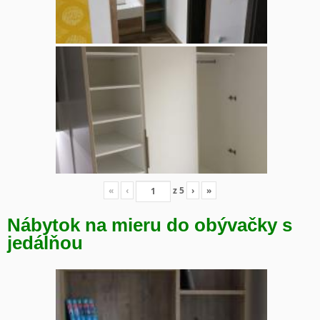
«
‹
z
5
›
»
Nábytok na mieru do obývačky s
jedálňou