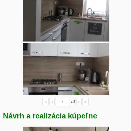
«
‹
z
5
›
»
Návrh a realizácia kúpeľne