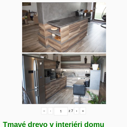
«
‹
z
7
›
»
Tmavé drevo v interiéri domu