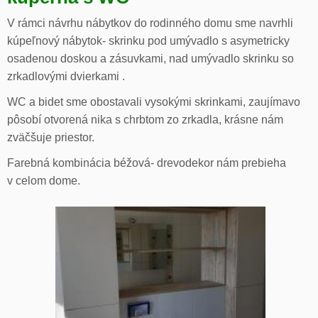
V rámci návrhu nábytkov do rodinného domu sme navrhli
kúpeľnový nábytok- skrinku pod umývadlo s asymetricky
osadenou doskou a zásuvkami, nad umývadlo skrinku so
zrkadlovými dvierkami .
WC a bidet sme obostavali vysokými skrinkami, zaujímavo
pôsobí otvorená nika s chrbtom zo zrkadla, krásne nám
zväčšuje priestor.
Farebná kombinácia béžová- drevodekor nám prebieha
v celom dome.