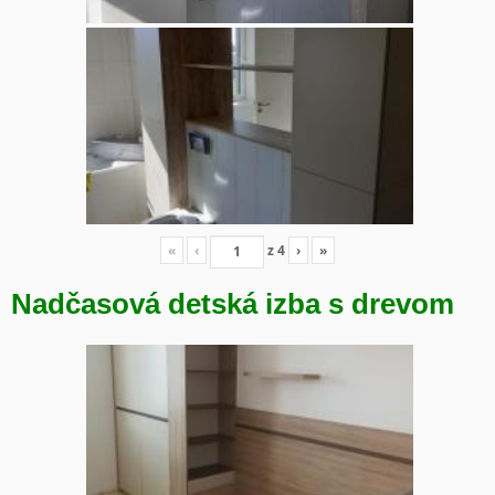
«
‹
z
4
›
»
Nadčasová detská izba s drevom