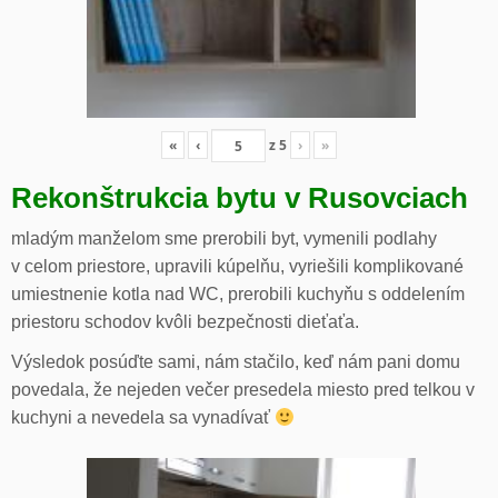
«
‹
z
5
›
»
Rekonštrukcia bytu v Rusovciach
mladým manželom sme prerobili byt, vymenili podlahy
v celom priestore, upravili kúpelňu, vyriešili komplikované
umiestnenie kotla nad WC, prerobili kuchyňu s oddelením
priestoru schodov kvôli bezpečnosti dieťaťa.
Výsledok posúďte sami, nám stačilo, keď nám pani domu
povedala, že nejeden večer presedela miesto pred telkou v
kuchyni a nevedela sa vynadívať