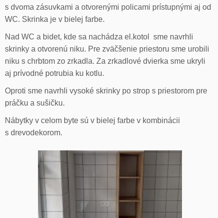
s dvoma zásuvkami a otvorenými policami prístupnými aj od
WC. Skrinka je v bielej farbe.
Nad WC a bidet, kde sa nachádza el.kotol sme navrhli
skrinky a otvorenú niku. Pre zväčšenie priestoru sme urobili
niku s chrbtom zo zrkadla. Za zrkadlové dvierka sme ukryli
aj prívodné potrubia ku kotlu.
Oproti sme navrhli vysoké skrinky po strop s priestorom pre
práčku a sušičku.
Nábytky v celom byte sú v bielej farbe v kombinácii
s drevodekorom.