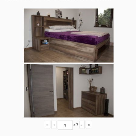
«
‹
z
7
›
»