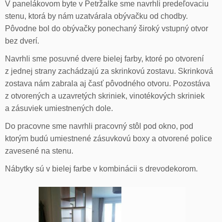
V panelákovom byte v Petržalke sme navrhli predeľovaciu
stenu, ktorá by nám uzatvárala obývačku od chodby.
Pôvodne bol do obývačky ponechaný široký vstupný otvor
bez dverí.
Navrhli sme posuvné dvere bielej farby, ktoré po otvorení
z jednej strany zachádzajú za skrinkovú zostavu. Skrinková
zostava nám zabrala aj časť pôvodného otvoru. Pozostáva
z otvorených a uzavretých skriniek, vinotékových skriniek
a zásuviek umiestnených dole.
Do pracovne sme navrhli pracovný stôl pod okno, pod
ktorým budú umiestnené zásuvkovú boxy a otvorené police
zavesené na stenu.
Nábytky sú v bielej farbe v kombinácii s drevodekorom.