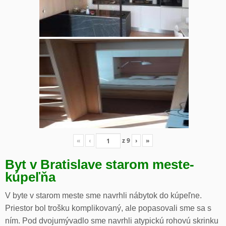
«
‹
z
9
›
»
Byt v Bratislave starom meste-
kúpeľňa
V byte v starom meste sme navrhli nábytok do kúpeľne.
Priestor bol trošku komplikovaný, ale popasovali sme sa s
ním. Pod dvojumývadlo sme navrhli atypickú rohovú skrinku