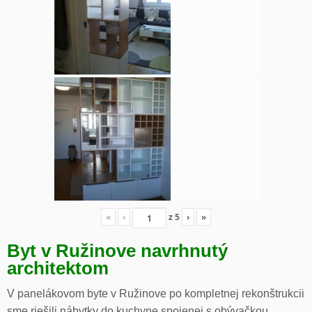
«
‹
z
5
›
»
Byt v Ružinove navrhnutý
architektom
V panelákovom byte v Ružinove po kompletnej rekonštrukcii
sme riešili nábytky do kuchyne spojenej s obývačkou,