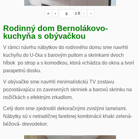
«
‹
z
8
›
»
Rodinný dom Bernolákovo-
kuchyňa s obývačkou
V rámci návrhu nábytkov do rodinného domu sme navrhli
kuchyňu do U-čka s barovým pultom a skrinkami dvoch
hĺbok po strop a s komodkou, ktorá vchádza do okna a tvorí
parapetnú dosku.
V obývačke sme navrhli minimalistickú TV zostavu
pozostávajúcu zo zavesených skriniek a barovú skrinku na
nožičkách s efektným zrkadlom.
Celý dom sme zjednotili dekoračnými zvislými lamelami.
Nábytky sú v netradičnej farebnej kombinácii khaki zelená-
béžová- drevodekor.