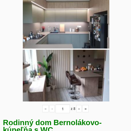
«
‹
z
8
›
»
Rodinný dom Bernolákovo-
kúpeľňa s WC