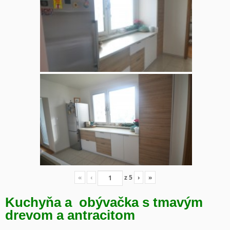
«
‹
z
5
›
»
Kuchyňa a obývačka s tmavým
drevom a antracitom