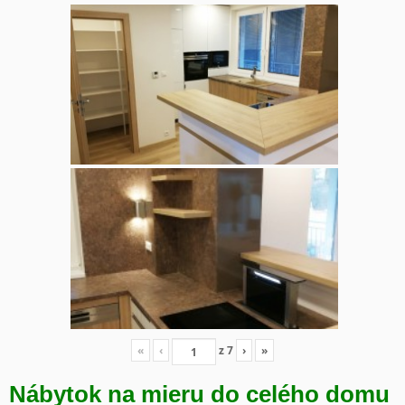
«
‹
z
7
›
»
Nábytok na mieru do celého domu