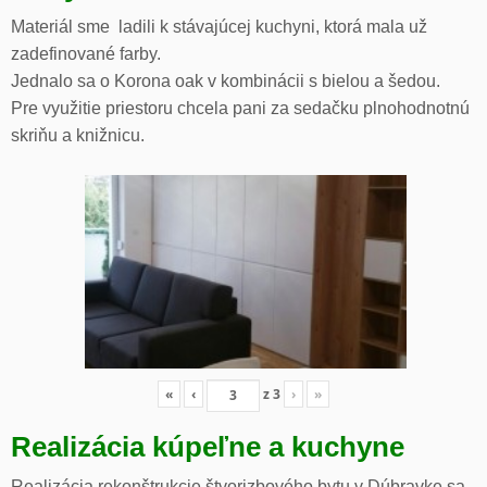
Materiál sme ladili k stávajúcej kuchyni, ktorá mala už
zadefinované farby.
Jednalo sa o Korona oak v kombinácii s bielou a šedou.
Pre využitie priestoru chcela pani za sedačku plnohodnotnú
skriňu a knižnicu.
«
‹
z
3
›
»
Realizácia kúpeľne a kuchyne
Realizácia rekonštrukcie štvorizbového bytu v Dúbravke sa