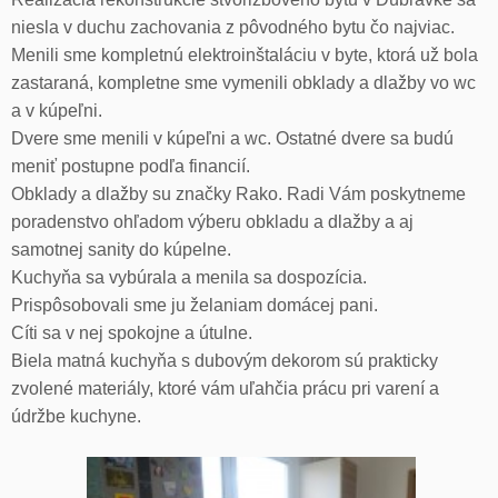
niesla v duchu zachovania z pôvodného bytu čo najviac.
Menili sme kompletnú elektroinštaláciu v byte, ktorá už bola
zastaraná, kompletne sme vymenili obklady a dlažby vo wc
a v kúpeľni.
Dvere sme menili v kúpeľni a wc. Ostatné dvere sa budú
meniť postupne podľa financií.
Obklady a dlažby su značky Rako. Radi Vám poskytneme
poradenstvo ohľadom výberu obkladu a dlažby a aj
samotnej sanity do kúpelne.
Kuchyňa sa vybúrala a menila sa dospozícia.
Prispôsobovali sme ju želaniam domácej pani.
Cíti sa v nej spokojne a útulne.
Biela matná kuchyňa s dubovým dekorom sú prakticky
zvolené materiály, ktoré vám uľahčia prácu pri varení a
údržbe kuchyne.