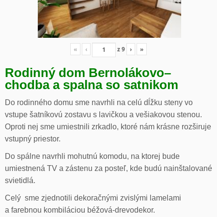
«
‹
z
9
›
»
Rodinný dom Bernolákovo
–
chodba a spalna so satnikom
Do rodinného domu sme navrhli na celú dĺžku steny vo
vstupe šatníkovú zostavu s lavičkou a vešiakovou stenou.
Oproti nej sme umiestnili zrkadlo, ktoré nám krásne rozširuje
vstupný priestor.
Do spálne navrhli mohutnú komodu, na ktorej bude
umiestnená TV a zástenu za posteľ, kde budú nainštalované
svietidlá.
Celý sme zjednotili dekoračnými zvislými lamelami
a farebnou kombiláciou béžová-drevodekor.