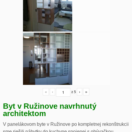
«
‹
z
5
›
»
Byt v Ružinove navrhnutý
architektom
V panelákovom byte v Ružinove po kompletnej rekonštrukcii
sme riešili nábytky do kuchyne spojenej s obývačkou,