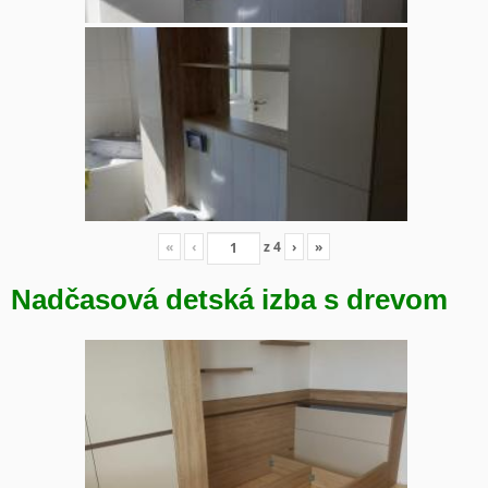
«
‹
z
4
›
»
Nadčasová detská izba s drevom