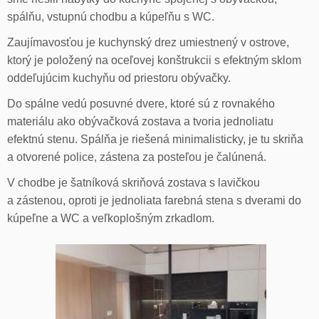
spálňu, vstupnú chodbu a kúpeľňu s WC.
Zaujímavosťou je kuchynský drez umiestnený v ostrove,
ktorý je položený na oceľovej konštrukcii s efektným sklom
oddeľujúcim kuchyňu od priestoru obývačky.
Do spálne vedú posuvné dvere, ktoré sú z rovnakého
materiálu ako obývačková zostava a tvoria jednoliatu
efektnú stenu. Spálňa je riešená minimalisticky, je tu skriňa
a otvorené police, zástena za posteľou je čalúnená.
V chodbe je šatníková skriňová zostava s lavičkou
a zástenou, oproti je jednoliata farebná stena s dverami do
kúpeľne a WC a veľkoplošným zrkadlom.