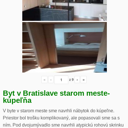
«
‹
z
9
›
»
Byt v Bratislave starom meste-
kúpeľňa
V byte v starom meste sme navrhli nábytok do kúpeľne.
Priestor bol trošku komplikovaný, ale popasovali sme sa s
ním. Pod dvojumývadlo sme navrhli atypickú rohovú skrinku