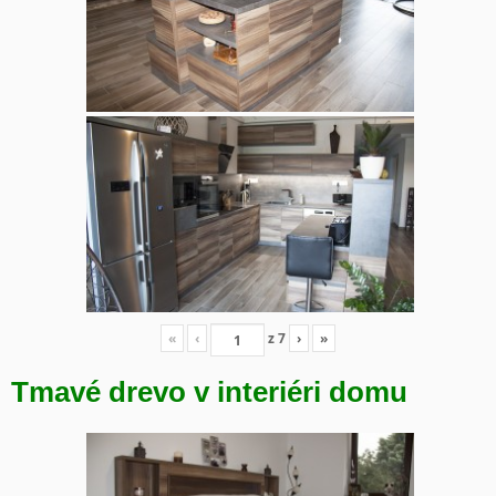
«
‹
z
7
›
»
Tmavé drevo v interiéri domu