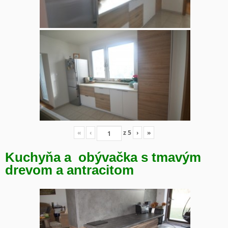
«
‹
z
5
›
»
Kuchyňa a obývačka s tmavým
drevom a antracitom