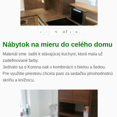
«
‹
z
7
›
»
Nábytok na mieru do celého domu
Materiál sme ladili k stávajúcej kuchyni, ktorá mala už
zadefinované farby.
Jednalo sa o Korona oak v kombinácii s bielou a šedou.
Pre využitie priestoru chcela pani za sedačku plnohodnotnú
skriňu a knižnicu.