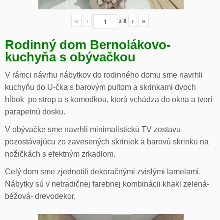
«
‹
z
8
›
»
Rodinný dom Bernolákovo-
kuchyňa s obývačkou
V rámci návrhu nábytkov do rodinného domu sme navrhli
kuchyňu do U-čka s barovým pultom a skrinkami dvoch
hĺbok po strop a s komodkou, ktorá vchádza do okna a tvorí
parapetnú dosku.
V obývačke sme navrhli minimalistickú TV zostavu
pozostávajúcu zo zavesených skriniek a barovú skrinku na
nožičkách s efektným zrkadlom.
Celý dom sme zjednotili dekoračnými zvislými lamelami.
Nábytky sú v netradičnej farebnej kombinácii khaki zelená-
béžová- drevodekor.