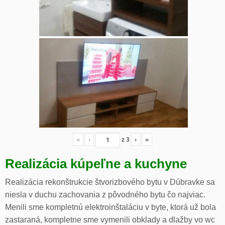
«
‹
z
3
›
»
Realizácia kúpeľne a kuchyne
Realizácia rekonštrukcie štvorizbového bytu v Dúbravke sa
niesla v duchu zachovania z pôvodného bytu čo najviac.
Menili sme kompletnú elektroinštaláciu v byte, ktorá už bola
zastaraná, kompletne sme vymenili obklady a dlažby vo wc