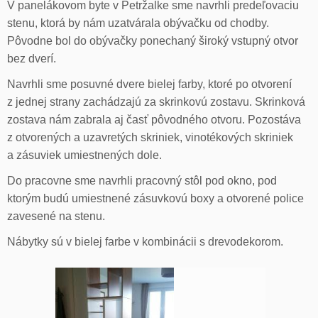
V panelákovom byte v Petržalke sme navrhli predeľovaciu
stenu, ktorá by nám uzatvárala obývačku od chodby.
Pôvodne bol do obývačky ponechaný široký vstupný otvor
bez dverí.
Navrhli sme posuvné dvere bielej farby, ktoré po otvorení
z jednej strany zachádzajú za skrinkovú zostavu. Skrinková
zostava nám zabrala aj časť pôvodného otvoru. Pozostáva
z otvorených a uzavretých skriniek, vinotékových skriniek
a zásuviek umiestnených dole.
Do pracovne sme navrhli pracovný stôl pod okno, pod
ktorým budú umiestnené zásuvkovú boxy a otvorené police
zavesené na stenu.
Nábytky sú v bielej farbe v kombinácii s drevodekorom.