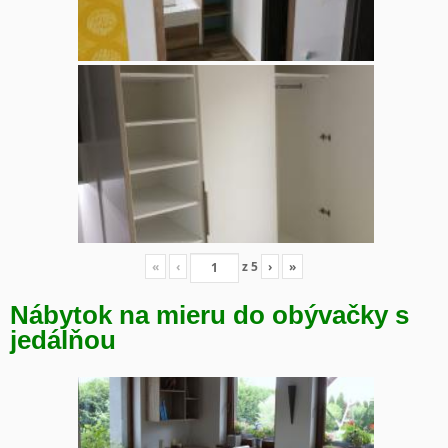
«
‹
z
5
›
»
Nábytok na mieru do obývačky s
jedálňou