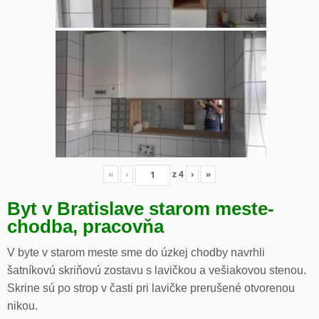
«
‹
z
4
›
»
Byt v Bratislave starom meste-
chodba, pracovňa
V byte v starom meste sme do úzkej chodby navrhli
šatníkovú skriňovú zostavu s lavičkou a vešiakovou stenou.
Skrine sú po strop v časti pri lavičke prerušené otvorenou
nikou.