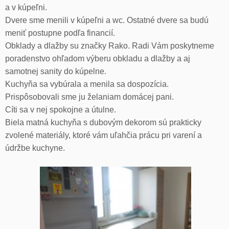
a v kúpeľni.
Dvere sme menili v kúpeľni a wc. Ostatné dvere sa budú
meniť postupne podľa financií.
Obklady a dlažby su značky Rako. Radi Vám poskytneme
poradenstvo ohľadom výberu obkladu a dlažby a aj
samotnej sanity do kúpelne.
Kuchyňa sa vybúrala a menila sa dospozícia.
Prispôsobovali sme ju želaniam domácej pani.
Cíti sa v nej spokojne a útulne.
Biela matná kuchyňa s dubovým dekorom sú prakticky
zvolené materiály, ktoré vám uľahčia prácu pri varení a
údržbe kuchyne.