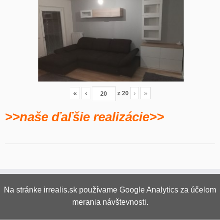
«
‹
z
20
›
»
>>naše ďaľšie realizácie>>
Na stránke irrealis.sk používame Google Analytics za účelom
merania návštevnosti.