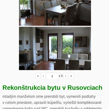
«
‹
z
5
›
»
Rekonštrukcia bytu v Rusovciach
mladým manželom sme prerobili byt, vymenili podlahy
v celom priestore, upravili kúpelňu, vyriešili komplikované
umiestnenie kotla nad WC, prerobili kuchyňu s oddelením