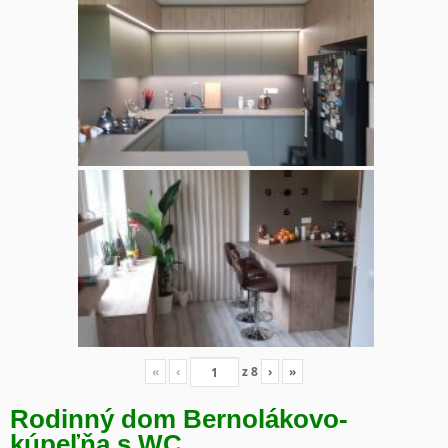
«
‹
z
8
›
»
Rodinný dom Bernolákovo-
kúpeľňa s WC