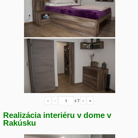
«
‹
z
7
›
»
Realizácia interiéru v dome v
Rakúsku