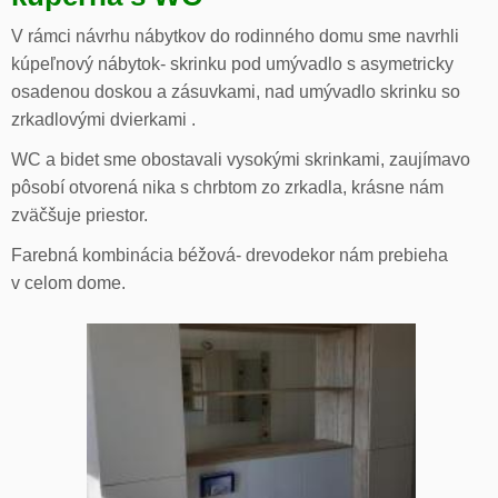
V rámci návrhu nábytkov do rodinného domu sme navrhli
kúpeľnový nábytok- skrinku pod umývadlo s asymetricky
osadenou doskou a zásuvkami, nad umývadlo skrinku so
zrkadlovými dvierkami .
WC a bidet sme obostavali vysokými skrinkami, zaujímavo
pôsobí otvorená nika s chrbtom zo zrkadla, krásne nám
zväčšuje priestor.
Farebná kombinácia béžová- drevodekor nám prebieha
v celom dome.