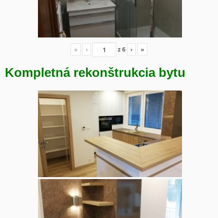
«
‹
z
6
›
»
Kompletná rekonštrukcia bytu