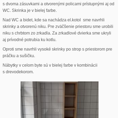
s dvoma zásuvkami a otvorenými policami prístupnými aj od
WC. Skrinka je v bielej farbe.
Nad WC a bidet, kde sa nachádza el.kotol sme navrhli
skrinky a otvorenú niku. Pre zväčšenie priestoru sme urobili
niku s chrbtom zo zrkadla. Za zrkadlové dvierka sme ukryli
aj prívodné potrubia ku kotlu.
Oproti sme navrhli vysoké skrinky po strop s priestorom pre
práčku a sušičku.
Nábytky v celom byte sú v bielej farbe v kombinácii
s drevodekorom.