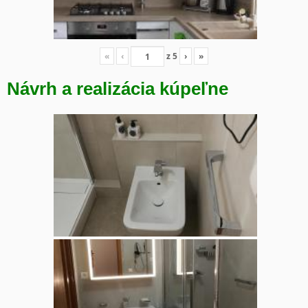
«
‹
z
5
›
»
Návrh a realizácia kúpeľne