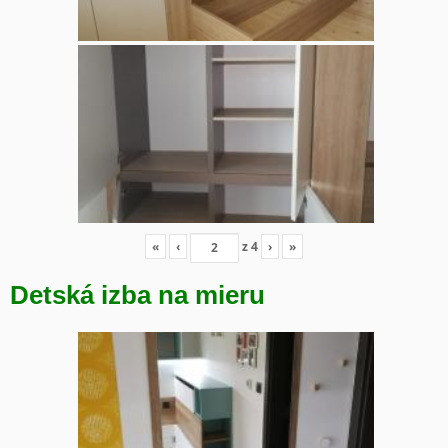
«
‹
z
4
›
»
Detská izba na mieru