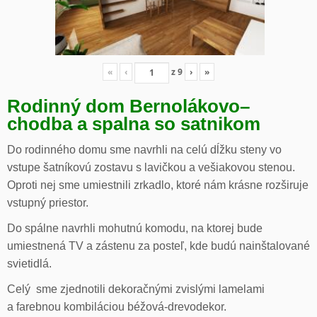
«
‹
z
9
›
»
Rodinný dom Bernolákovo
–
chodba a spalna so satnikom
Do rodinného domu sme navrhli na celú dĺžku steny vo
vstupe šatníkovú zostavu s lavičkou a vešiakovou stenou.
Oproti nej sme umiestnili zrkadlo, ktoré nám krásne rozširuje
vstupný priestor.
Do spálne navrhli mohutnú komodu, na ktorej bude
umiestnená TV a zástenu za posteľ, kde budú nainštalované
svietidlá.
Celý sme zjednotili dekoračnými zvislými lamelami
a farebnou kombiláciou béžová-drevodekor.