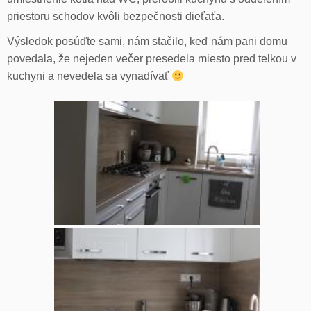
priestoru schodov kvôli bezpečnosti dieťaťa.
Výsledok posúďte sami, nám stačilo, keď nám pani domu
povedala, že nejeden večer presedela miesto pred telkou v
kuchyni a nevedela sa vynadívať