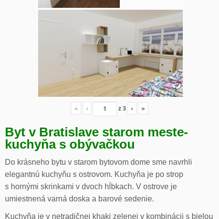
«
‹
z
3
›
»
Byt v Bratislave starom meste-
kuchyňa s obývačkou
Do krásneho bytu v starom bytovom dome sme navrhli
elegantnú kuchyňu s ostrovom. Kuchyňa je po strop
s hornými skrinkami v dvoch hĺbkach. V ostrove je
umiestnená varná doska a barové sedenie.
Kuchyňa je v netradičnej khaki zelenej v kombinácii s bielou