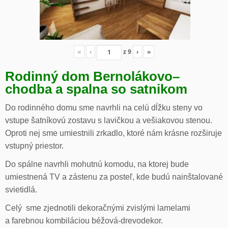
«
‹
z
9
›
»
Rodinný dom Bernolákovo
–
chodba a spalna so satnikom
Do rodinného domu sme navrhli na celú dĺžku steny vo
vstupe šatníkovú zostavu s lavičkou a vešiakovou stenou.
Oproti nej sme umiestnili zrkadlo, ktoré nám krásne rozširuje
vstupný priestor.
Do spálne navrhli mohutnú komodu, na ktorej bude
umiestnená TV a zástenu za posteľ, kde budú nainštalované
svietidlá.
Celý sme zjednotili dekoračnými zvislými lamelami
a farebnou kombiláciou béžová-drevodekor.