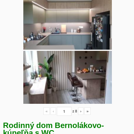
«
‹
z
8
›
»
Rodinný dom Bernolákovo-
kúpeľňa s WC