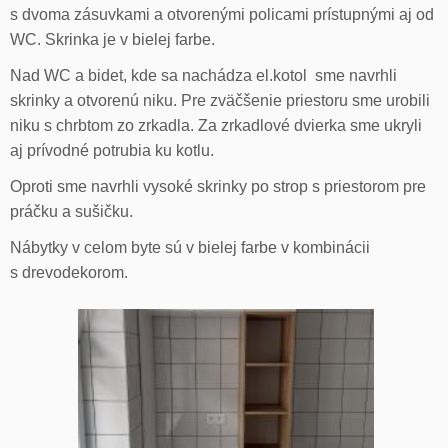
s dvoma zásuvkami a otvorenými policami prístupnými aj od
WC. Skrinka je v bielej farbe.
Nad WC a bidet, kde sa nachádza el.kotol sme navrhli
skrinky a otvorenú niku. Pre zväčšenie priestoru sme urobili
niku s chrbtom zo zrkadla. Za zrkadlové dvierka sme ukryli
aj prívodné potrubia ku kotlu.
Oproti sme navrhli vysoké skrinky po strop s priestorom pre
práčku a sušičku.
Nábytky v celom byte sú v bielej farbe v kombinácii
s drevodekorom.