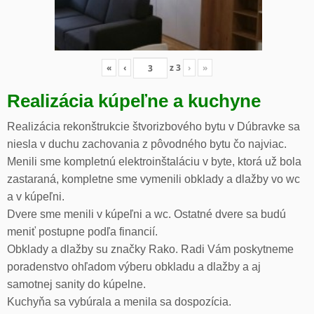
«
‹
z
3
›
»
Realizácia kúpeľne a kuchyne
Realizácia rekonštrukcie štvorizbového bytu v Dúbravke sa
niesla v duchu zachovania z pôvodného bytu čo najviac.
Menili sme kompletnú elektroinštaláciu v byte, ktorá už bola
zastaraná, kompletne sme vymenili obklady a dlažby vo wc
a v kúpeľni.
Dvere sme menili v kúpeľni a wc. Ostatné dvere sa budú
meniť postupne podľa financií.
Obklady a dlažby su značky Rako. Radi Vám poskytneme
poradenstvo ohľadom výberu obkladu a dlažby a aj
samotnej sanity do kúpelne.
Kuchyňa sa vybúrala a menila sa dospozícia.