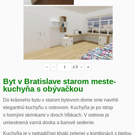
«
‹
z
3
›
»
Byt v Bratislave starom meste-
kuchyňa s obývačkou
Do krásneho bytu v starom bytovom dome sme navrhli
elegantnú kuchyňu s ostrovom. Kuchyňa je po strop
s hornými skrinkami v dvoch hĺbkach. V ostrove je
umiestnená varná doska a barové sedenie.
Kuchyňa je v netradičnej khaki zelenej v kombinácii s bielou