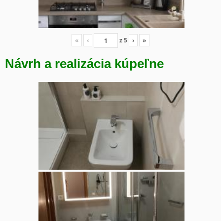
«
‹
z
5
›
»
Návrh a realizácia kúpeľne