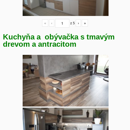
«
‹
z
5
›
»
Kuchyňa a obývačka s tmavým
drevom a antracitom