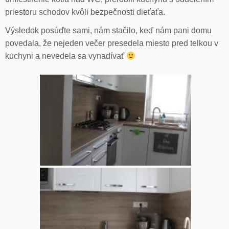
priestoru schodov kvôli bezpečnosti dieťaťa.
Výsledok posúďte sami, nám stačilo, keď nám pani domu
povedala, že nejeden večer presedela miesto pred telkou v
kuchyni a nevedela sa vynadívať