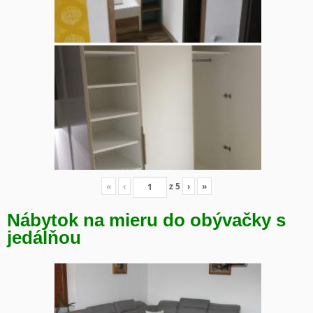
«
‹
z
5
›
»
Nábytok na mieru do obývačky s
jedálňou