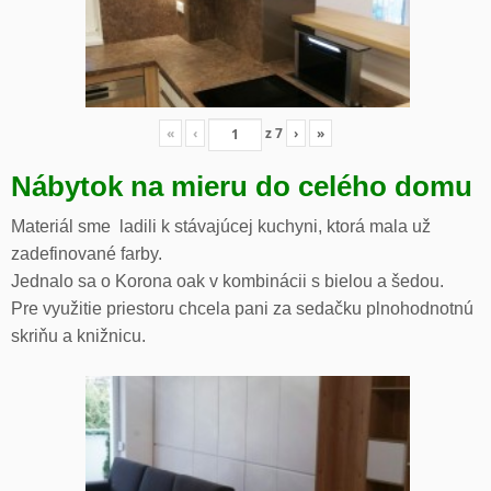
«
‹
z
7
›
»
Nábytok na mieru do celého domu
Materiál sme ladili k stávajúcej kuchyni, ktorá mala už
zadefinované farby.
Jednalo sa o Korona oak v kombinácii s bielou a šedou.
Pre využitie priestoru chcela pani za sedačku plnohodnotnú
skriňu a knižnicu.