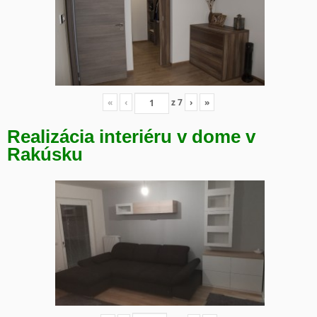
«
‹
z
7
›
»
Realizácia interiéru v dome v
Rakúsku