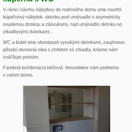
V rámci návrhu nábytkov do rodinného domu sme navrhli
kúpeľnový nábytok- skrinku pod umývadlo s asymetricky
osadenou doskou a zásuvkami, nad umývadlo skrinku so
zrkadlovými dvierkami .
WC a bidet sme obostavali vysokými skrinkami, zaujímavo
pôsobí otvorená nika s chrbtom zo zrkadla, krásne nám
zväčšuje priestor.
Farebná kombinácia béžová- drevodekor nám prebieha
v celom dome.