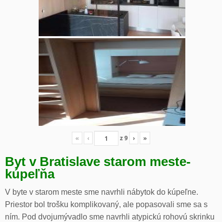
«
‹
z
9
›
»
Byt v Bratislave starom meste-
kúpeľňa
V byte v starom meste sme navrhli nábytok do kúpeľne.
Priestor bol trošku komplikovaný, ale popasovali sme sa s
ním. Pod dvojumývadlo sme navrhli atypickú rohovú skrinku