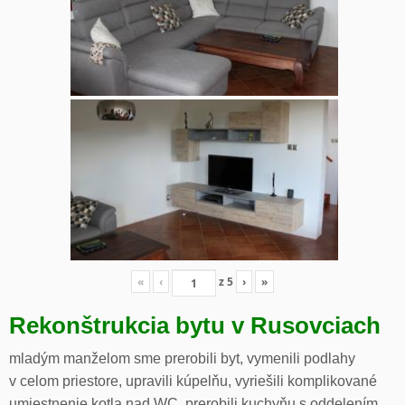
«
‹
z
5
›
»
Rekonštrukcia bytu v Rusovciach
mladým manželom sme prerobili byt, vymenili podlahy
v celom priestore, upravili kúpelňu, vyriešili komplikované
umiestnenie kotla nad WC, prerobili kuchyňu s oddelením