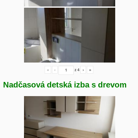
«
‹
z
4
›
»
Nadčasová detská izba s drevom