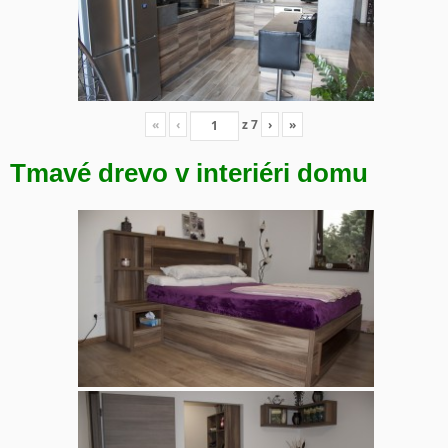
«
‹
z
7
›
»
Tmavé drevo v interiéri domu