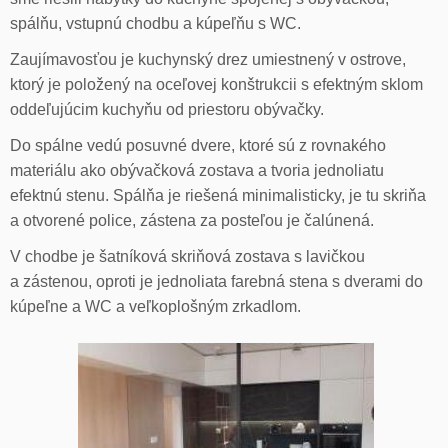
spálňu, vstupnú chodbu a kúpeľňu s WC.
Zaujímavosťou je kuchynský drez umiestnený v ostrove,
ktorý je položený na oceľovej konštrukcii s efektným sklom
oddeľujúcim kuchyňu od priestoru obývačky.
Do spálne vedú posuvné dvere, ktoré sú z rovnakého
materiálu ako obývačková zostava a tvoria jednoliatu
efektnú stenu. Spálňa je riešená minimalisticky, je tu skriňa
a otvorené police, zástena za posteľou je čalúnená.
V chodbe je šatníková skriňová zostava s lavičkou
a zástenou, oproti je jednoliata farebná stena s dverami do
kúpeľne a WC a veľkoplošným zrkadlom.