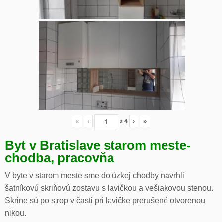
«
‹
z
4
›
»
Byt v Bratislave starom meste-
chodba, pracovňa
V byte v starom meste sme do úzkej chodby navrhli
šatníkovú skriňovú zostavu s lavičkou a vešiakovou stenou.
Skrine sú po strop v časti pri lavičke prerušené otvorenou
nikou.