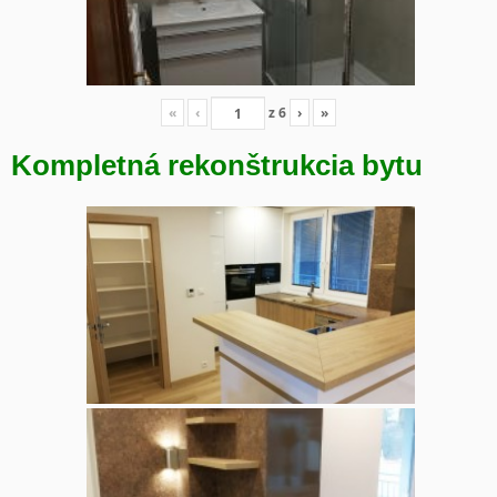
«
‹
z
6
›
»
Kompletná rekonštrukcia bytu