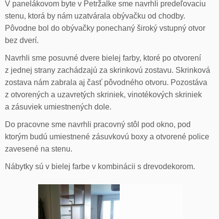
V panelákovom byte v Petržalke sme navrhli predeľovaciu
stenu, ktorá by nám uzatvárala obývačku od chodby.
Pôvodne bol do obývačky ponechaný široký vstupný otvor
bez dverí.
Navrhli sme posuvné dvere bielej farby, ktoré po otvorení
z jednej strany zachádzajú za skrinkovú zostavu. Skrinková
zostava nám zabrala aj časť pôvodného otvoru. Pozostáva
z otvorených a uzavretých skriniek, vinotékových skriniek
a zásuviek umiestnených dole.
Do pracovne sme navrhli pracovný stôl pod okno, pod
ktorým budú umiestnené zásuvkovú boxy a otvorené police
zavesené na stenu.
Nábytky sú v bielej farbe v kombinácii s drevodekorom.