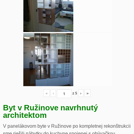
«
‹
z
5
›
»
Byt v Ružinove navrhnutý
architektom
V panelákovom byte v Ružinove po kompletnej rekonštrukcii
sme riešili nábytky do kuchyne spojenej s obývačkou,