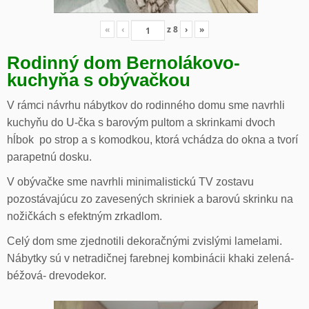
«
‹
z
8
›
»
Rodinný dom Bernolákovo-
kuchyňa s obývačkou
V rámci návrhu nábytkov do rodinného domu sme navrhli
kuchyňu do U-čka s barovým pultom a skrinkami dvoch
hĺbok po strop a s komodkou, ktorá vchádza do okna a tvorí
parapetnú dosku.
V obývačke sme navrhli minimalistickú TV zostavu
pozostávajúcu zo zavesených skriniek a barovú skrinku na
nožičkách s efektným zrkadlom.
Celý dom sme zjednotili dekoračnými zvislými lamelami.
Nábytky sú v netradičnej farebnej kombinácii khaki zelená-
béžová- drevodekor.