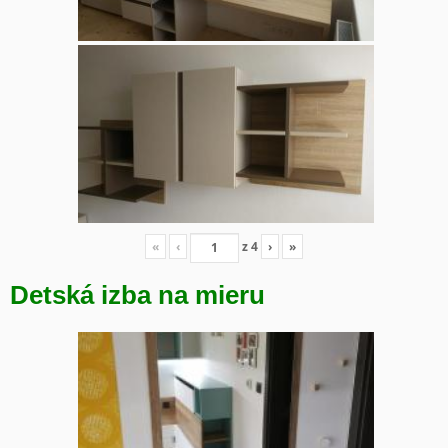
«
‹
z
4
›
»
Detská izba na mieru