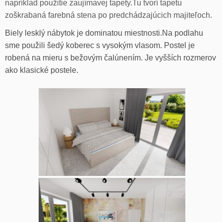
napríklad použitie zaujímavej tapety.Tu tvorí tapetu
zoškrabaná farebná stena po predchádzajúcich majiteľoch.
Biely lesklý nábytok je dominatou miestnosti.Na podlahu
sme použili šedý koberec s vysokým vlasom. Postel je
robená na mieru s bežovým čalúnením. Je vyšších rozmerov
ako klasické postele.