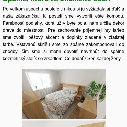
Po veľkom úspechu postele s nikou si ju vyžiadala aj ďalšia
naša zákazníčka. K posteli sme vytvorili ešte komodu.
Farebnosť podlahy, ktorá už v byte bola, nám určila dekor
dreva do miestnosti. Pre zachovanie príjemnej hry farieb
sme zvolili béžový akcent a doplnky zladené v zlatistej
farbe. Vstavanú skriňu sme zo spálne zakomponovali do
chodby, čím sme si mohli dovoliť navrhnúť do spálne
kozmetický stolík so zrkadlom. Čo dodať? Sen každej ženy.