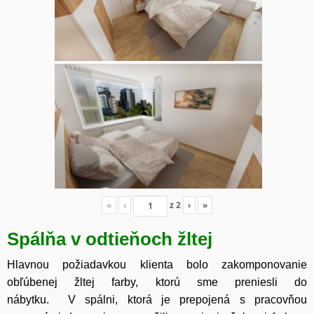
«
‹
z
2
›
»
Spálňa v odtieňoch žltej
Hlavnou požiadavkou klienta bolo zakomponovanie
obľúbenej žltej farby, ktorú sme preniesli do
nábytku. V spálni, ktorá je prepojená s pracovňou