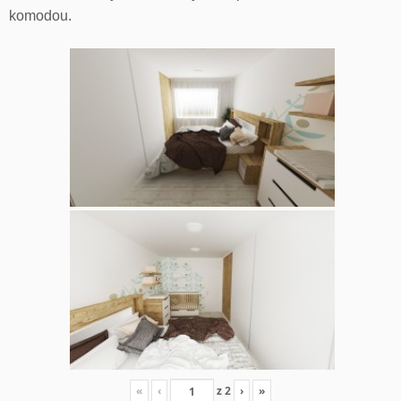
komodou.
«
‹
z
2
›
»