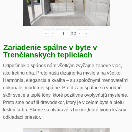
«
‹
z
2
›
»
Zariadenie spálne v byte v
Trenčianskych tepliciach
Odpočinok a spánok nám všetkým zvyčajne zaberie viac,
ako tretinu dňa. Preto naša dizajnérka myslela na všetko.
Harmónia, elegancia a kvalita – sú spoločnými menovateľmi
dokonalej modernej spálne. Pre dizajn spálne sú vhodné
skôr svetlé a teplé tóny, ktoré pozitívne ovplyvňujú myslenie.
Preto sme použili drevodekor, ktorý je v celom byte a bielu
lesklú farbu. Skrine su otváravé s bokmi ,ktoré tvoria krásny
odkladací priestor.