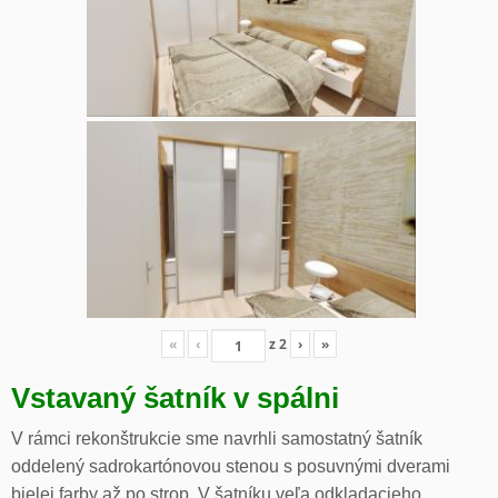
«
‹
z
2
›
»
Vstavaný šatník v spálni
V rámci rekonštrukcie sme navrhli samostatný šatník
oddelený sadrokartónovou stenou s posuvnými dverami
bielej farby až po strop. V šatníku veľa odkladacieho