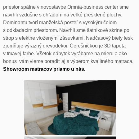
priestor spálne v novostavbe Omnia-business center sme
navrhli vzdušne s ohľadom na veľké presklené plochy.
Dominantu tvorí manželská posteľ s vysokým čelom
s odkladacím priestorom. Navrhli sme šatníkové skrine po
strop s efektne vloženými zásuvkami. Nadčasový biely lesk
zjemňuje výrazný drevodekor. Čerešničkou je 3D tapeta
v tmavej farbe. Všetok nábytok vyrábame na mieru a ako
bonus vám vieme poradiť aj s výberom kvalitného matraca.
Showroom matracov priamo u nás.