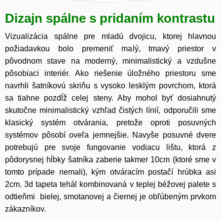
Dizajn spálne s pridaním kontrastu
Vizualizácia spálne pre mladú dvojicu, ktorej hlavnou
požiadavkou bolo premeniť malý, tmavý priestor v
pôvodnom stave na moderný, minimalistický a vzdušne
pôsobiaci interiér. Ako riešenie úložného priestoru sme
navrhli šatníkovú skriňu s vysoko lesklým povrchom, ktorá
sa tiahne pozdĺž celej steny. Aby mohol byť dosiahnutý
skutočne minimalistický vzhľad čistých línií, odporučili sme
klasický systém otvárania, pretože oproti posuvných
systémov pôsobí oveľa jemnejšie. Navyše posuvné dvere
potrebujú pre svoje fungovanie vodiacu lištu, ktorá z
pôdorysnej hĺbky šatníka zaberie takmer 10cm (ktoré sme v
tomto prípade nemali), kým otváracím postačí hrúbka asi
2cm. 3d tapeta tehál kombinovaná v teplej béžovej palete s
odtieňmi bielej, smotanovej a čiernej je obľúbeným prvkom
zákazníkov.