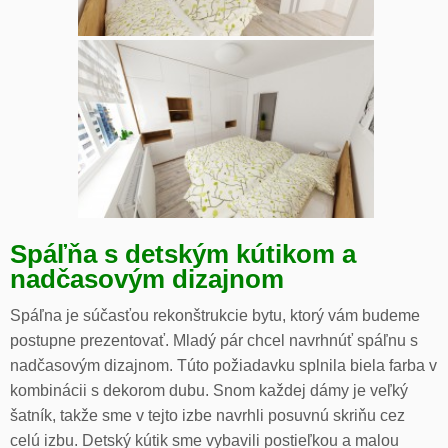
Spáľňa s detským kútikom a
nadčasovým dizajnom
Spáľna je súčasťou rekonštrukcie bytu, ktorý vám budeme
postupne prezentovať. Mladý pár chcel navrhnúť spáľnu s
nadčasovým dizajnom. Túto požiadavku splnila biela farba v
kombinácii s dekorom dubu. Snom každej dámy je veľký
šatník, takže sme v tejto izbe navrhli posuvnú skriňu cez
celú izbu. Detský kútik sme vybavili postieľkou a malou