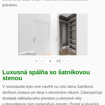
priestoru.
«
‹
z
2
›
»
Luxusná spálňa so šatníkovou
stenou
V novostavbe bytu sme navrhli na celú stenu šatníkovú
skriňovú zostavu po strop s otvorenými nikami. Zabezpečuje
dostatok odkladacieho priestoru a otvorené niky
v drevodekore nám spríjemňujú priestor. Posteľ je klasická.