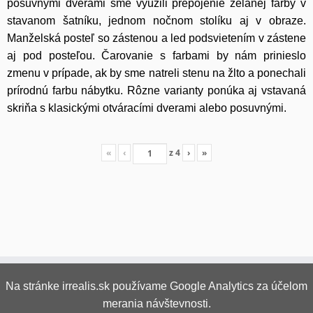
posuvnými dverami sme využili prepojenie želanej farby v
stavanom šatníku, jednom nočnom stolíku aj v obraze.
Manželská posteľ so zástenou a led podsvietením v zástene
aj pod posteľou. Čarovanie s farbami by nám prinieslo
zmenu v prípade, ak by sme natreli stenu na žlto a ponechali
prírodnú farbu nábytku. Rôzne varianty ponúka aj vstavaná
skriňa s klasickými otváracími dverami alebo posuvnými.
«
‹
z
4
›
»
Na stránke irrealis.sk používame Google Analytics za účelom
merania návštevnosti.