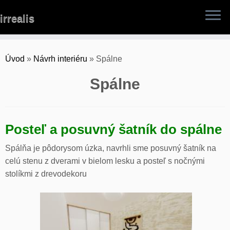
Skip
irrealis
to
content
Úvod
»
Návrh interiéru
»
Spálne
Spálne
Posteľ a posuvný šatník do spálne
Spálňa je pôdorysom úzka, navrhli sme posuvný šatník na
celú stenu z dverami v bielom lesku a posteľ s nočnými
stolíkmi z drevodekoru