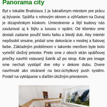
Panorama city
Byt v lokalite Bratislava 1 je lukratívnym miestom pre prácu
aj bývanie. Spálňa s rohovým oknom a výhľadom na Dunaj
je dizajnérskym kúskom. Umiestnenie a štýl budovy nás
zaväzoval aj k štýlu a luxusu v spálni. Od klientov sme
dostali zadanie použiť bielu farbu a bledý dub. Aby interiér
nepôsobil smutne, pridali sme dekorácie v modrej a fialovej
farbe. Základným problémom v takomto menšom byte bolo
vyriešiť úložný priestor. Preto sme z oboch strán spálňovej
priečky navrhli vstavaný šatník až po strop. Kde pre image
sme nechali vystúpiť dve niky v dekore dubu. Dvere
navrhnuté ako otvárané na bez-úchytkový push systém.
Posteľ na vyklápanie s ďalším úložným priestorom.