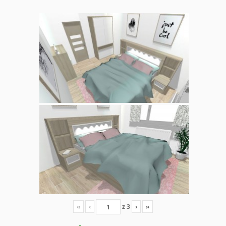
«
‹
z
3
›
»