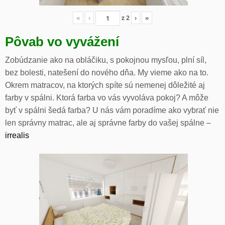
«
‹
z
2
›
»
Pôvab vo vyvážení
Zobúdzanie ako na obláčiku, s pokojnou mysľou, plní síl,
bez bolesti, natešení do nového dňa. My vieme ako na to.
Okrem matracov, na ktorých spíte sú nemenej dôležité aj
farby v spálni. Ktorá farba vo vás vyvoláva pokoj? A môže
byť v spálni šedá farba? U nás vám poradíme ako vybrať nie
len správny matrac, ale aj správne farby do vašej spálne –
irrealis