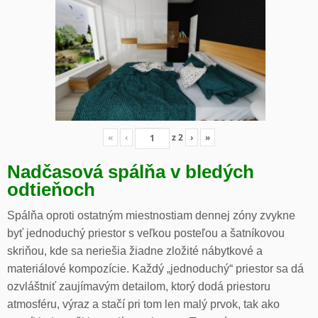
«
‹
z
2
›
»
Nadčasová spálňa v bledých
odtieňoch
Spálňa oproti ostatným miestnostiam dennej zóny zvykne
byť jednoduchý priestor s veľkou posteľou a šatníkovou
skriňou, kde sa neriešia žiadne zložité nábytkové a
materiálové kompozície. Každý „jednoduchý“ priestor sa dá
ozvláštniť zaujímavým detailom, ktorý dodá priestoru
atmosféru, výraz a stačí pri tom len malý prvok, tak ako