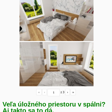
«
‹
z
3
›
»
Veľa úložného priestoru v spálni?
Aj takto sa to dá.