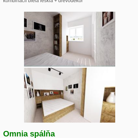
kombinácii biela lesklá + drevodekor
Omnia spálňa