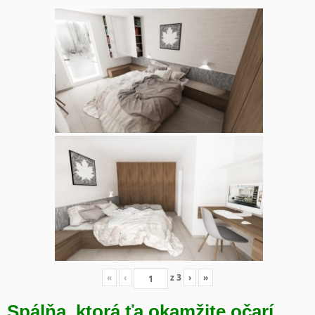
«
‹
z
3
›
»
Spálňa, ktorá ťa okamžite očarí