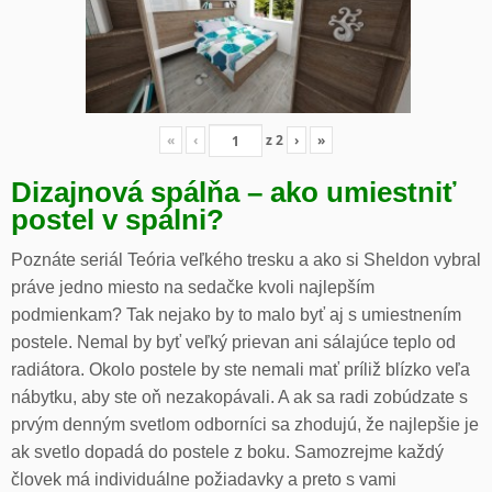
«
‹
z
2
›
»
Dizajnová spálňa – ako umiestniť
postel v spálni?
Poznáte seriál Teória veľkého tresku a ako si Sheldon vybral
práve jedno miesto na sedačke kvoli najlepším
podmienkam? Tak nejako by to malo byť aj s umiestnením
postele. Nemal by byť veľký prievan ani sálajúce teplo od
radiátora. Okolo postele by ste nemali mať príliž blízko veľa
nábytku, aby ste oň nezakopávali. A ak sa radi zobúdzate s
prvým denným svetlom odborníci sa zhodujú, že najlepšie je
ak svetlo dopadá do postele z boku. Samozrejme každý
človek má individuálne požiadavky a preto s vami