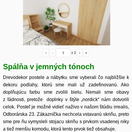
«
‹
z
2
›
»
Spálňa v jemných tónoch
Drevodekor postele a nábytku sme vyberali čo najbližšie k
dekoru podlahy, ktorú sme mali už zadefinovanú. Ako
doplňujúcu farbu sme zvolili bielu. Nemali sme obavy
z fádnosti, pretože doplnky v štýle „nordick“ nám dotvorili
celok. Posteľ je možné vidieť naživo v našom štúdiu irrealis,
Odborárska 23. Zákazníčka nechcela vstavanú skriňu, preto
sme pre ňu vymysleli stojacu skriňu s prvkom vsadenej niky
a tiež menšiu komodu, ktorá tento prvok tiež obsahuje.