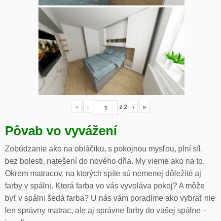
«
‹
z
2
›
»
Pôvab vo vyvážení
Zobúdzanie ako na obláčiku, s pokojnou mysľou, plní síl,
bez bolesti, natešení do nového dňa. My vieme ako na to.
Okrem matracov, na ktorých spíte sú nemenej dôležité aj
farby v spálni. Ktorá farba vo vás vyvoláva pokoj? A môže
byť v spálni šedá farba? U nás vám poradíme ako vybrať nie
len správny matrac, ale aj správne farby do vašej spálne –