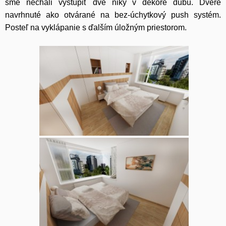
sme nechali vystúpiť dve niky v dekore dubu. Dvere
navrhnuté ako otvárané na bez-úchytkový push systém.
Posteľ na vyklápanie s ďalším úložným priestorom.