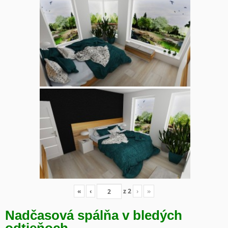
«
‹
z
2
›
»
Nadčasová spálňa v bledých