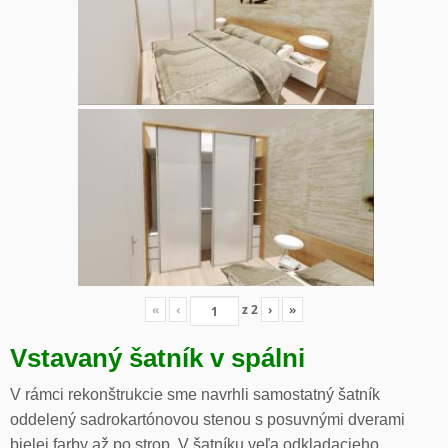
«
‹
z
2
›
»
Vstavaný šatník v spálni
V rámci rekonštrukcie sme navrhli samostatný šatník
oddelený sadrokartónovou stenou s posuvnými dverami
bielej farby až po strop. V šatníku veľa odkladacieho