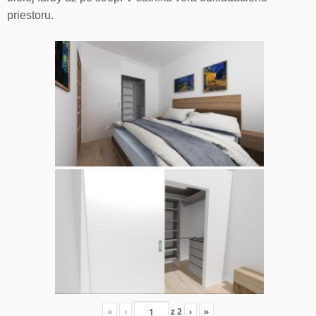
priestoru.
«
‹
z
2
›
»