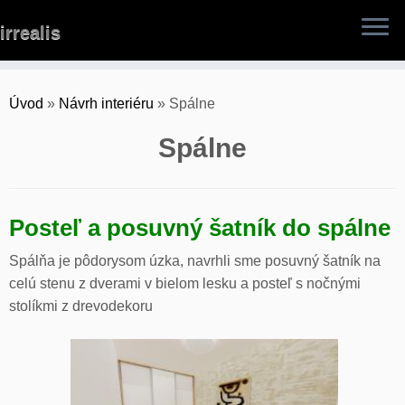
Skip
irrealis
to
content
Úvod
»
Návrh interiéru
»
Spálne
Spálne
Posteľ a posuvný šatník do spálne
Spálňa je pôdorysom úzka, navrhli sme posuvný šatník na
celú stenu z dverami v bielom lesku a posteľ s nočnými
stolíkmi z drevodekoru