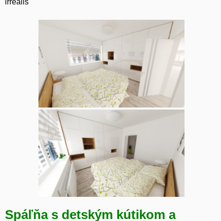
irrealis
Spáľňa s detským kútikom a