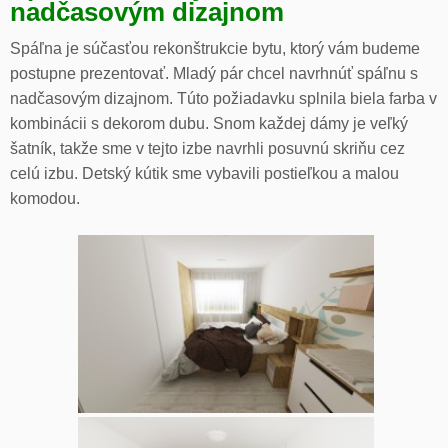
nadčasovým dizajnom
Spáľna je súčasťou rekonštrukcie bytu, ktorý vám budeme
postupne prezentovať. Mladý pár chcel navrhnúť spáľnu s
nadčasovým dizajnom. Túto požiadavku splnila biela farba v
kombinácii s dekorom dubu. Snom každej dámy je veľký
šatník, takže sme v tejto izbe navrhli posuvnú skriňu cez
celú izbu. Detský kútik sme vybavili postieľkou a malou
komodou.