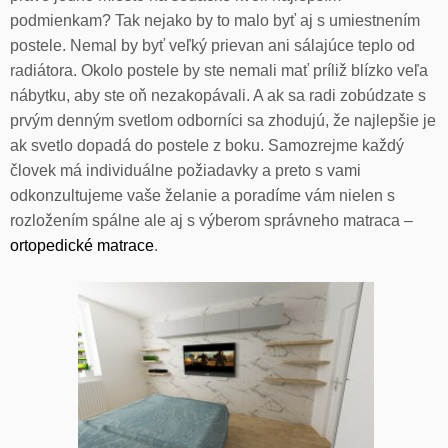
podmienkam? Tak nejako by to malo byť aj s umiestnením
postele. Nemal by byť veľký prievan ani sálajúce teplo od
radiátora. Okolo postele by ste nemali mať príliž blízko veľa
nábytku, aby ste oň nezakopávali. A ak sa radi zobúdzate s
prvým denným svetlom odborníci sa zhodujú, že najlepšie je
ak svetlo dopadá do postele z boku. Samozrejme každý
človek má individuálne požiadavky a preto s vami
odkonzultujeme vaše želanie a poradíme vám nielen s
rozložením spálne ale aj s výberom správneho matraca –
ortopedické matrace
.