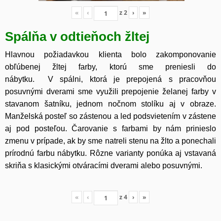
«
‹
z
2
›
»
Spálňa v odtieňoch žltej
Hlavnou požiadavkou klienta bolo zakomponovanie
obľúbenej žltej farby, ktorú sme preniesli do
nábytku. V spálni, ktorá je prepojená s pracovňou
posuvnými dverami sme využili prepojenie želanej farby v
stavanom šatníku, jednom nočnom stolíku aj v obraze.
Manželská posteľ so zástenou a led podsvietením v zástene
aj pod posteľou. Čarovanie s farbami by nám prinieslo
zmenu v prípade, ak by sme natreli stenu na žlto a ponechali
prírodnú farbu nábytku. Rôzne varianty ponúka aj vstavaná
skriňa s klasickými otváracími dverami alebo posuvnými.
«
‹
z
4
›
»