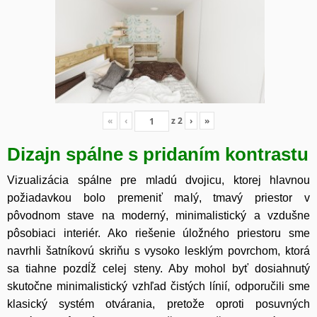
«
‹
z
2
›
»
Dizajn spálne s pridaním kontrastu
Vizualizácia spálne pre mladú dvojicu, ktorej hlavnou
požiadavkou bolo premeniť malý, tmavý priestor v
pôvodnom stave na moderný, minimalistický a vzdušne
pôsobiaci interiér. Ako riešenie úložného priestoru sme
navrhli šatníkovú skriňu s vysoko lesklým povrchom, ktorá
sa tiahne pozdĺž celej steny. Aby mohol byť dosiahnutý
skutočne minimalistický vzhľad čistých línií, odporučili sme
klasický systém otvárania, pretože oproti posuvných