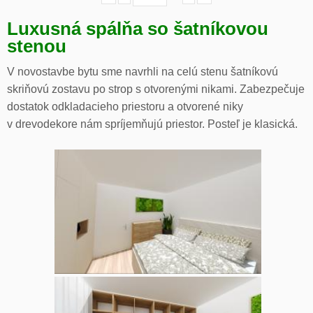
Luxusná spálňa so šatníkovou
stenou
V novostavbe bytu sme navrhli na celú stenu šatníkovú
skriňovú zostavu po strop s otvorenými nikami. Zabezpečuje
dostatok odkladacieho priestoru a otvorené niky
v drevodekore nám spríjemňujú priestor. Posteľ je klasická.