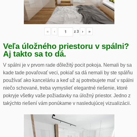
«
‹
z
3
›
»
Veľa úložného priestoru v spálni?
Aj takto sa to dá.
V spálni je v prvom rade dôležitý pocit pokoja. Nemali by sa
kade tade povaľovať veci, pokiaľ sa dá nemali by ste spálňu
používať ako kanceláriu a keď už aj potrebujete mať v spálni
niečo schované, treba vymyslieť elegantné riešenie, ktoré
pokryje všetky vaše požiadavky na úložný priestor. Jedno z
takýchto riešení vám ponúkame v nasledujúcej vizualizácii.