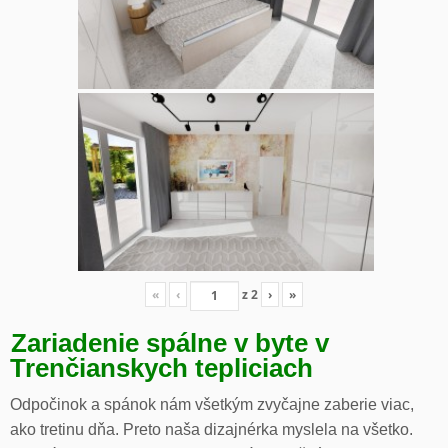
«
‹
z
2
›
»
Zariadenie spálne v byte v
Trenčianskych tepliciach
Odpočinok a spánok nám všetkým zvyčajne zaberie viac,
ako tretinu dňa. Preto naša dizajnérka myslela na všetko.