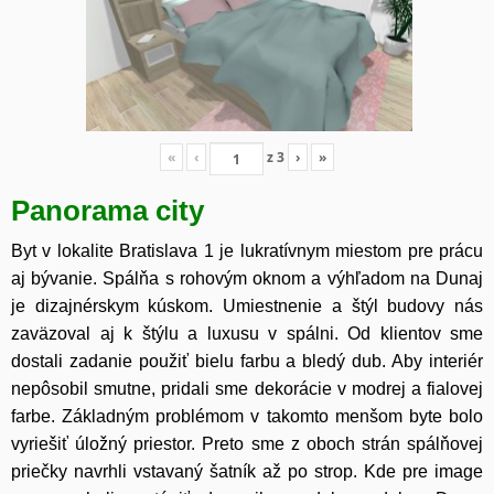
«
‹
z
3
›
»
Panorama city
Byt v lokalite Bratislava 1 je lukratívnym miestom pre prácu
aj bývanie. Spálňa s rohovým oknom a výhľadom na Dunaj
je dizajnérskym kúskom. Umiestnenie a štýl budovy nás
zaväzoval aj k štýlu a luxusu v spálni. Od klientov sme
dostali zadanie použiť bielu farbu a bledý dub. Aby interiér
nepôsobil smutne, pridali sme dekorácie v modrej a fialovej
farbe. Základným problémom v takomto menšom byte bolo
vyriešiť úložný priestor. Preto sme z oboch strán spálňovej
priečky navrhli vstavaný šatník až po strop. Kde pre image