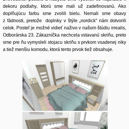
dekoru podlahy, ktorú sme mali už zadefinovanú. Ako
doplňujúcu farbu sme zvolili bielu. Nemali sme obavy
z fádnosti, pretože doplnky v štýle „nordick“ nám dotvorili
celok. Posteľ je možné vidieť naživo v našom štúdiu irrealis,
Odborárska 23. Zákazníčka nechcela vstavanú skriňu, preto
sme pre ňu vymysleli stojacu skriňu s prvkom vsadenej niky
a tiež menšiu komodu, ktorá tento prvok tiež obsahuje.