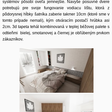
systémov pôsobí oveľa jemnejšie. Navyše posuvné dvere
potrebujú pre svoje fungovanie vodiacu lištu, ktorá z
pôdorysnej hĺbky šatníka zaberie takmer 10cm (ktoré sme v
tomto prípade nemali), kým otváracím postačí hrúbka asi
2cm. 3d tapeta tehál kombinovaná v teplej béžovej palete s
odtieňmi bielej, smotanovej a čiernej je obľúbeným prvkom
zákazníkov.