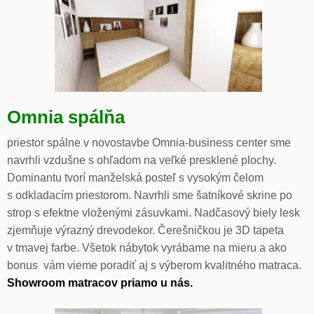
Omnia spálňa
priestor spálne v novostavbe Omnia-business center sme
navrhli vzdušne s ohľadom na veľké presklené plochy.
Dominantu tvorí manželská posteľ s vysokým čelom
s odkladacím priestorom. Navrhli sme šatníkové skrine po
strop s efektne vloženými zásuvkami. Nadčasový biely lesk
zjemňuje výrazný drevodekor. Čerešničkou je 3D tapeta
v tmavej farbe. Všetok nábytok vyrábame na mieru a ako
bonus vám vieme poradiť aj s výberom kvalitného matraca.
Showroom matracov priamo u nás.