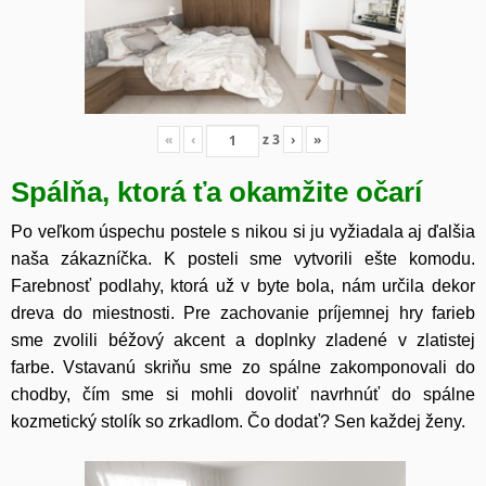
«
‹
z
3
›
»
Spálňa, ktorá ťa okamžite očarí
Po veľkom úspechu postele s nikou si ju vyžiadala aj ďalšia
naša zákazníčka. K posteli sme vytvorili ešte komodu.
Farebnosť podlahy, ktorá už v byte bola, nám určila dekor
dreva do miestnosti. Pre zachovanie príjemnej hry farieb
sme zvolili béžový akcent a doplnky zladené v zlatistej
farbe. Vstavanú skriňu sme zo spálne zakomponovali do
chodby, čím sme si mohli dovoliť navrhnúť do spálne
kozmetický stolík so zrkadlom. Čo dodať? Sen každej ženy.