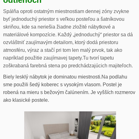
odtieňoch
Spálňa oproti ostatným miestnostiam dennej zóny zvykne
byť jednoduchý priestor s veľkou posteľou a šatníkovou
skriňou, kde sa neriešia žiadne zložité nábytkové a
materiálové kompozície. Každý „jednoduchý“ priestor sa dá
ozvláštniť zaujímavým detailom, ktorý dodá priestoru
atmosféru, výraz a stačí pri tom len malý prvok, tak ako
napríklad použitie zaujímavej tapety.Tu tvorí tapetu
zoškrabaná farebná stena po predchádzajúcich majiteľoch.
Biely lesklý nábytok je dominatou miestnosti.Na podlahu
sme použili šedý koberec s vysokým vlasom. Postel je
robená na mieru s bežovým čalúnením. Je vyšších rozmerov
ako klasické postele.