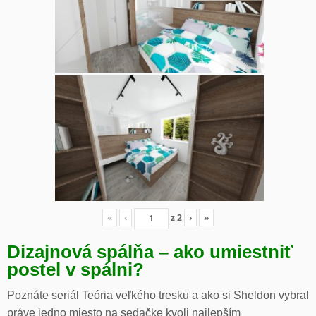
«
‹
z
2
›
»
Dizajnová spálňa – ako umiestniť
postel v spálni?
Poznáte seriál Teória veľkého tresku a ako si Sheldon vybral
práve jedno miesto na sedačke kvoli najlepším