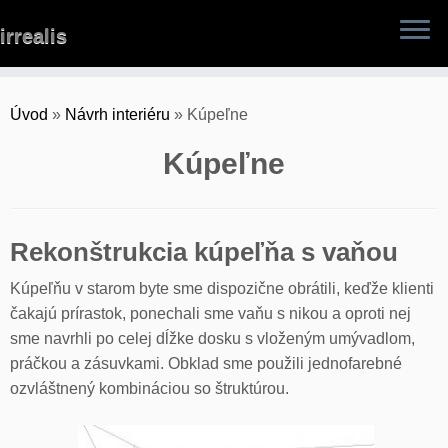
Skip
irrealis
to
content
Úvod
»
Návrh interiéru
»
Kúpeľne
Kúpeľne
Rekonštrukcia kúpeľňa s vaňou
Kúpeľňu v starom byte sme dispozične obrátili, keďže klienti
čakajú prírastok, ponechali sme vaňu s nikou a oproti nej
sme navrhli po celej dĺžke dosku s vloženým umývadlom,
práčkou a zásuvkami. Obklad sme použili jednofarebné
ozvláštnený kombináciou so štruktúrou.