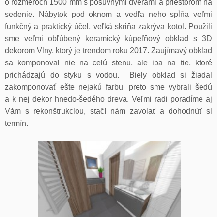
o rozmeroch 1500 mm s posuvnými dverami a priestorom na
sedenie. Nábytok pod oknom a vedľa neho spĺňa veľmi
funkčný a praktický účel, veľká skriňa zakrýva kotol. Použili
sme veľmi obľúbený keramický kúpeľňový obklad s 3D
dekorom Vlny, ktorý je trendom roku 2017. Zaujímavý obklad
sa komponoval nie na celú stenu, ale iba na tie, ktoré
prichádzajú do styku s vodou. Biely obklad si žiadal
zakomponovať ešte nejakú farbu, preto sme vybrali šedú
a k nej dekor hnedo-šedého dreva. Veľmi radi poradíme aj
Vám s rekonštrukciou, stačí nám zavolať a dohodnúť si
termín.