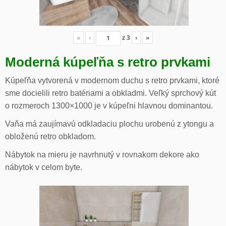
«
‹
z
3
›
»
Moderná kúpeľňa s retro prvkami
Kúpeľňa vytvorená v modernom duchu s retro prvkami, ktoré
sme docielili retro batériami a obkladmi. Veľký sprchový kút
o rozmeroch 1300×1000 je v kúpeľni hlavnou dominantou.
Vaňa má zaujímavú odkladaciu plochu urobenú z ytongu a
obloženú retro obkladom.
Nábytok na mieru je navrhnutý v rovnakom dekore ako
nábytok v celom byte.