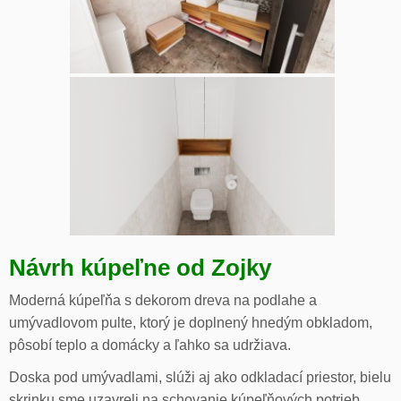
Návrh kúpeľne od Zojky
Moderná kúpeľňa s dekorom dreva na podlahe a
umývadlovom pulte, ktorý je doplnený hnedým obkladom,
pôsobí teplo a domácky a ľahko sa udržiava.
Doska pod umývadlami, slúži aj ako odkladací priestor, bielu
skrinku sme uzavreli na schovanie kúpeľňových potrieb,