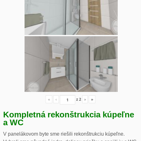
«
‹
z
2
›
»
Kompletná rekonštrukcia kúpeľne
a WC
V panelákovom byte sme riešili rekonštrukciu kúpeľne.