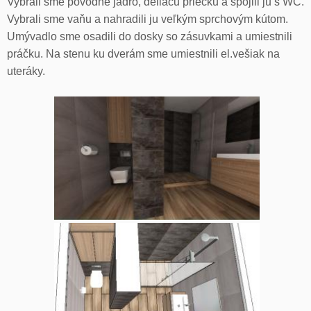
Vybrali sme pôvodné jadro, deliacu priečku a spojili ju s WC.
Vybrali sme vaňu a nahradili ju veľkým sprchovým kútom.
Umývadlo sme osadili do dosky so zásuvkami a umiestnili
práčku. Na stenu ku dverám sme umiestnili el.vešiak na
uteráky.