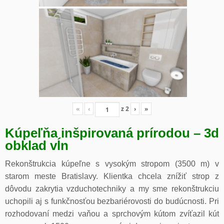
«
‹
z
2
›
»
Kúpeľňa inšpirovaná prírodou – 3d
obklad vĺn
Rekonštrukcia kúpeľne s vysokým stropom (3500 m) v
starom meste Bratislavy. Klientka chcela znížiť strop z
dôvodu zakrytia vzduchotechniky a my sme rekonštrukciu
uchopili aj s funkčnosťou bezbariérovosti do budúcnosti. Pri
rozhodovaní medzi vaňou a sprchovým kútom zvíťazil kút