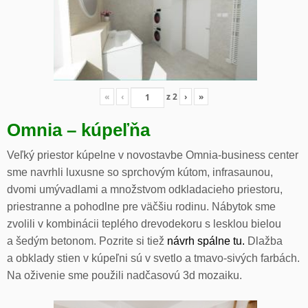
«
‹
z
2
›
»
Omnia – kúpeľňa
Veľký priestor kúpelne v novostavbe Omnia-business center
sme navrhli luxusne so sprchovým kútom, infrasaunou,
dvomi umývadlami a množstvom odkladacieho priestoru,
priestranne a pohodlne pre väčšiu rodinu. Nábytok sme
zvolili v kombinácii teplého drevodekoru s lesklou bielou
a šedým betonom. Pozrite si tiež
návrh spálne tu.
Dlažba
a obklady stien v kúpeľni sú v svetlo a tmavo-sivých farbách.
Na oživenie sme použili nadčasovú 3d mozaiku.