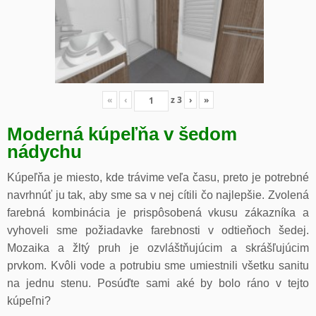
«
‹
z
3
›
»
Moderná kúpeľňa v šedom
nádychu
Kúpeľňa je miesto, kde trávime veľa času, preto je potrebné
navrhnúť ju tak, aby sme sa v nej cítili čo najlepšie. Zvolená
farebná kombinácia je prispôsobená vkusu zákazníka a
vyhoveli sme požiadavke farebnosti v odtieňoch šedej.
Mozaika a žltý pruh je ozvláštňujúcim a skrášľujúcim
prvkom. Kvôli vode a potrubiu sme umiestnili všetku sanitu
na jednu stenu. Posúďte sami aké by bolo ráno v tejto
kúpeľni?