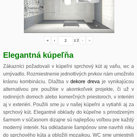
«
‹
z
2
›
»
Elegantná kúpeľňa
Zákazníci požadovali v kúpeľni sprchový kút aj vaňu, wc a
umývadlo. Rozmiestnenie jednotlivých prvkov nám umožnilo
krásnu kombináciu. Dlažba v
dekore dreva
je vynikajúcou
alternatívou pre použitie v akomkoľvek projekte, či už v
rodinných domoch alebo komerčných priestoroch, v interiéri
aj v exteriéri. Použili sme ju v našej kúpeľni a vytiahli aj za
sprchový kút. Elegantné obklady do kúpeľne s prirodzeným
šarmom v súčasnom dizajne sú najlepšou voľbou pre každý
moderný interiér. Na odkladanie šampónov sme navrhli niku
do sprchového kúta a obložili mozaikou. WC sme umiestnili