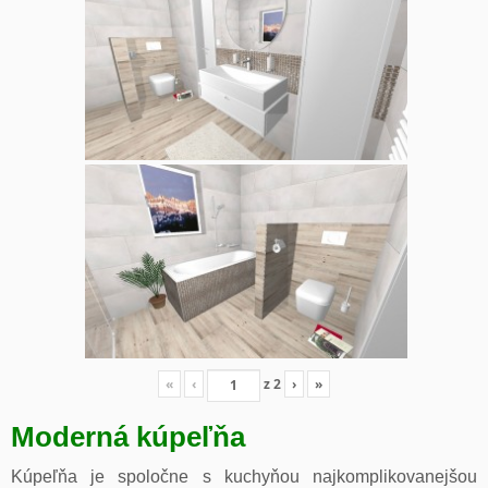
«
‹
z
2
›
»
Moderná kúpeľňa
Kúpeľňa je spoločne s kuchyňou najkomplikovanejšou