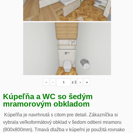
«
‹
z
2
›
»
Kúpeľňa a WC so šedým
mramorovým obkladom
Kúpeľňa je navrhnutá s citom pre detail. Zákazníčka si
vybrala veľkoformátový obklad v šedom odtieni mramoru
(800x800mm). Tmavá dlažba v kúpeľni je použitá rovnako