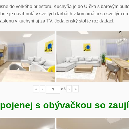
sne do veľkého priestoru. Kuchyňa je do U-čka s barovým pul
ne je navrhnutá v svetlých farbách v kombinácii so svetlým dr
ástenu v kuchyni aj za TV. Jedálenský stôl je rozkladací.
«
‹
z
3
›
»
pojenej s obývačkou so zauj