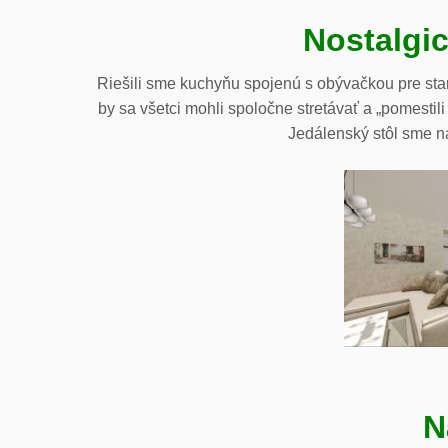
Nostalgi
Riešili sme kuchyňu spojenú s obývačkou pre star
by sa všetci mohli spoločne stretávať a „pomesti
Jedálenský stôl sme n
N