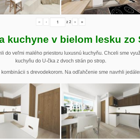
«
‹
z
2
›
»
a kuchyne v bielom lesku zo
li do veľmi malého priestoru luxusnú kuchyňu. Chceli sme využ
kuchyňu do U-čka z dvoch strán po strop.
te v kombinácii s drevodekorom. Na odľahčenie sme navrhli jedále