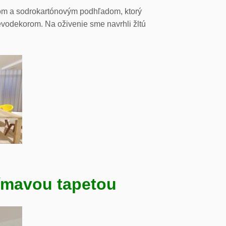
tom a sodrokartónovým podhľadom, ktorý
evodekorom. Na oživenie sme navrhli žltú
ímavou tapetou