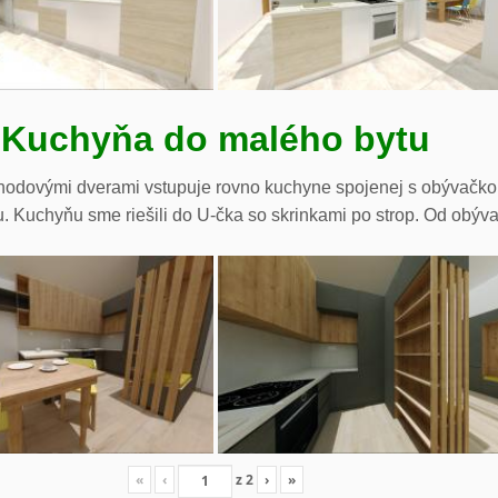
Kuchyňa do malého bytu
hodovými dverami vstupuje rovno kuchyne spojenej s obývačkou.
. Kuchyňu sme riešili do U-čka so skrinkami po strop. Od obývač
«
‹
z
2
›
»