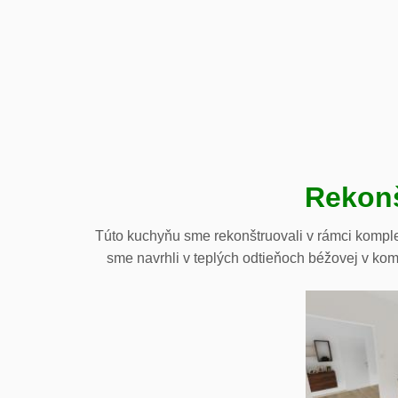
Rekonš
Túto kuchyňu sme rekonštruovali v rámci kompletn
sme navrhli v teplých odtieňoch béžovej v ko