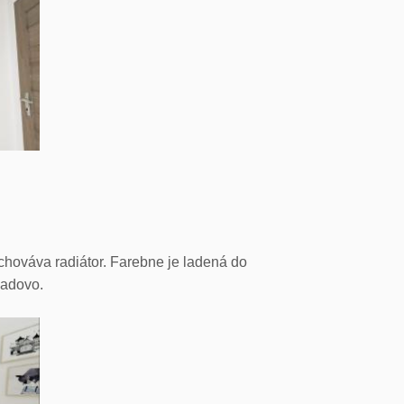
hováva radiátor. Farebne je ladená do
ladovo.