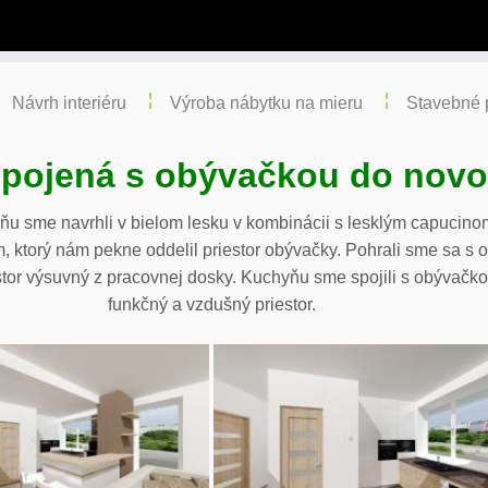
Návrh interiéru
Výroba nábytku na mieru
Stavebné 
pojená s obývačkou do novo
yňu sme navrhli v bielom lesku v kombinácii s lesklým capuci
 ktorý nám pekne oddelil priestor obývačky. Pohrali sme sa s
stor výsuvný z pracovnej dosky. Kuchyňu sme spojili s obývačko
funkčný a vzdušný priestor.