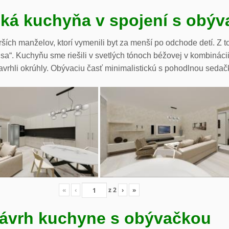
cká kuchyňa v spojení s obý
ších manželov, ktorí vymenili byt za menší po odchode detí. Z t
li sa“. Kuchyňu sme riešili v svetlých tónoch béžovej v kombiná
avrhli okrúhly. Obývaciu časť minimalistickú s pohodlnou sedač
«
‹
z
2
›
»
ávrh kuchyne s obývačkou