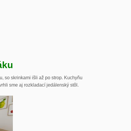
áku
, so skrinkami išli až po strop. Kuchyňu
li sme aj rozkladací jedálenský stôl.