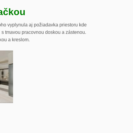
vačkou
oho vyplynula aj požiadavka priestoru kde
cii s tmavou pracovnou doskou a zástenou.
kou a kreslom.