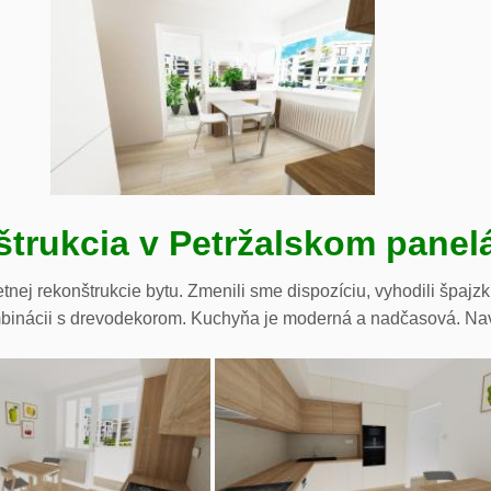
trukcia v Petržalskom panel
ej rekonštrukcie bytu. Zmenili sme dispozíciu, vyhodili špajzku
mbinácii s drevodekorom. Kuchyňa je moderná a nadčasová. Navrh