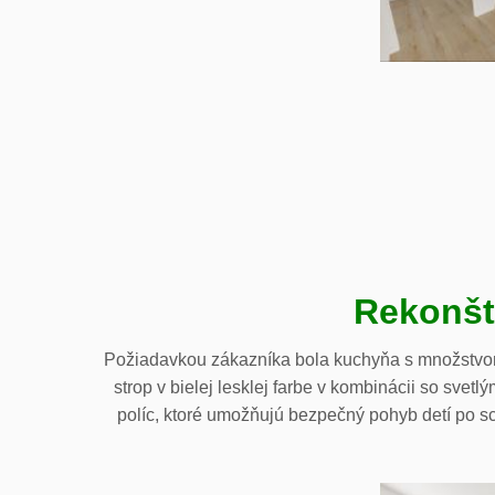
Rekonšt
Požiadavkou zákazníka bola kuchyňa s množstvom
strop v bielej lesklej farbe v kombinácii so sve
políc, ktoré umožňujú bezpečný pohyb detí po sc