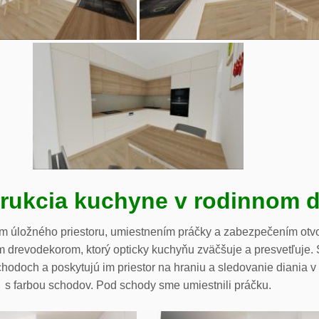
rukcia kuchyne v rodinnom 
 úložného priestoru, umiestnením práčky a zabezpečením otv
tlým drevodekorom, ktorý opticky kuchyňu zväčšuje a presvetľuje
hodoch a poskytujú im priestor na hraniu a sledovanie diania v
s farbou schodov. Pod schody sme umiestnili práčku.