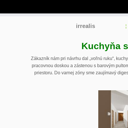
Skip
irrealis
to
content
Kuchyňa s
Zákazník nám pri návrhu dal „voľnú ruku“, kuch
pracovnou doskou a zástenou s barovým pultom,
priestoru. Do varnej zóny sme zaujímavý dige