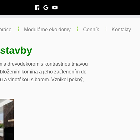
práce
Modulárne eko domy
Cenník
Kontakty
stavby
nom a drevodekorom s kontrastnou tmavou
 obložením komína a jeho začlenením do
u a vinotékou s barom. Vznikol pekný,