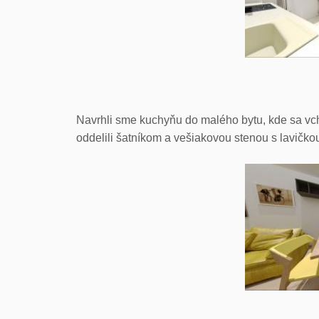
Navrhli sme kuchyňu do malého bytu, kde sa vc
oddelili šatníkom a vešiakovou stenou s lavičkou