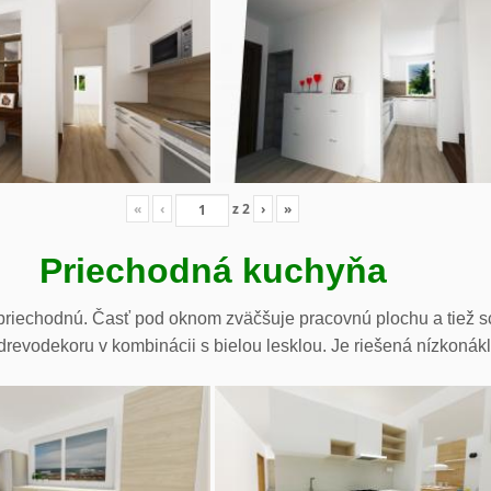
«
‹
z
2
›
»
Priechodná kuchyňa
riechodnú. Časť pod oknom zväčšuje pracovnú plochu a tiež sc
drevodekoru v kombinácii s bielou lesklou. Je riešená nízkonák