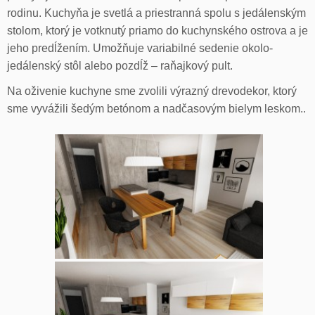
rodinu. Kuchyňa je svetlá a priestranná spolu s jedálenským
stolom, ktorý je votknutý priamo do kuchynského ostrova a je
jeho predĺžením. Umožňuje variabilné sedenie okolo-
jedálenský stôl alebo pozdĺž – raňajkový pult.
Na oživenie kuchyne sme zvolili výrazný drevodekor, ktorý
sme vyvážili šedým betónom a nadčasovým bielym leskom..