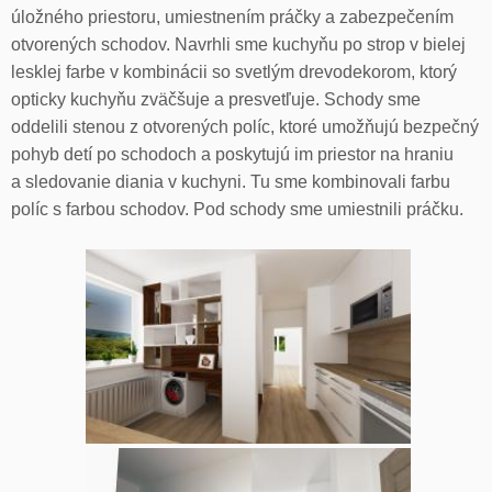
úložného priestoru, umiestnením práčky a zabezpečením
otvorených schodov. Navrhli sme kuchyňu po strop v bielej
lesklej farbe v kombinácii so svetlým drevodekorom, ktorý
opticky kuchyňu zväčšuje a presvetľuje. Schody sme
oddelili stenou z otvorených políc, ktoré umožňujú bezpečný
pohyb detí po schodoch a poskytujú im priestor na hraniu
a sledovanie diania v kuchyni. Tu sme kombinovali farbu
políc s farbou schodov. Pod schody sme umiestnili práčku.