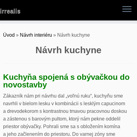
Skip
irrealis
to
content
Úvod
»
Návrh interiéru
»
Návrh kuchyne
Návrh kuchyne
Kuchyňa spojená s obývačkou do
novostavby
Zákazník nám pri návrhu dal „voľnú ruku“, kuchyňu sme
navrhli v bielom lesku v kombinácii s lesklým capucinom
a drevodekorom s kontrastnou tmavou pracovnou doskou
a zástenou s barovým pultom, ktorý nám pekne oddelil
priestor obývačky. Pohrali sme sa s obložením komína
a jeho začlenením do priestoru. Do varnej zóny sme