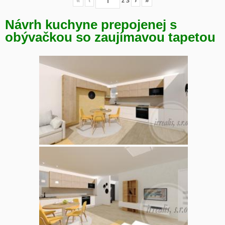
«
‹
z
3
›
»
Návrh kuchyne prepojenej s
obývačkou so zaujímavou tapetou