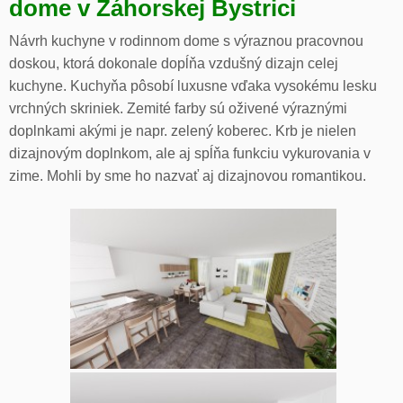
dome v Záhorskej Bystrici
Návrh kuchyne v rodinnom dome s výraznou pracovnou
doskou, ktorá dokonale dopĺňa vzdušný dizajn celej
kuchyne. Kuchyňa pôsobí luxusne vďaka vysokému lesku
vrchných skriniek. Zemité farby sú oživené výraznými
doplnkami akými je napr. zelený koberec. Krb je nielen
dizajnovým doplnkom, ale aj spĺňa funkciu vykurovania v
zime. Mohli by sme ho nazvať aj dizajnovou romantikou.