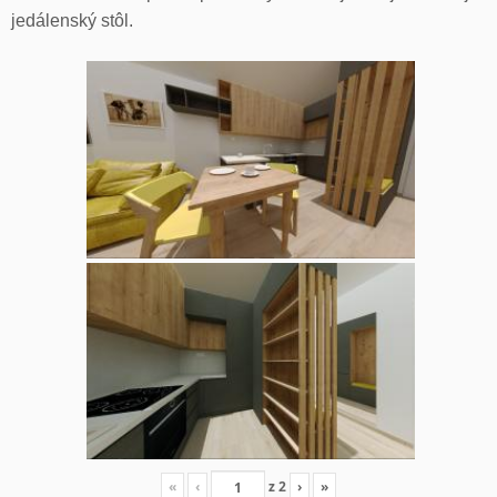
jedálenský stôl.
«
‹
z
2
›
»