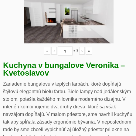
«
‹
z
3
›
»
Kuchyna v bungalove Veronika –
Kvetoslavov
Zariadenie bungalovu v teplých farbách, ktoré dopĺňajú
štýlovú elegantnú bielu farbu. Biele lampy nad jedálenským
stolom, potešia každého milovníka moderného dizajnu. V
interiéri kombinujeme dva druhy dreva, ktoré sa však
navzájom dopĺňajú. V malom priestore, sme navrhli kuchyňu
tak aby spĺňala zásady ergonómie bývania. V neposlednom
rade by sme chceli vypichnúť aj úložný priestor pri okne na