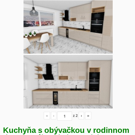
«
‹
z
2
›
»
Kuchyňa s obývačkou v rodinnom