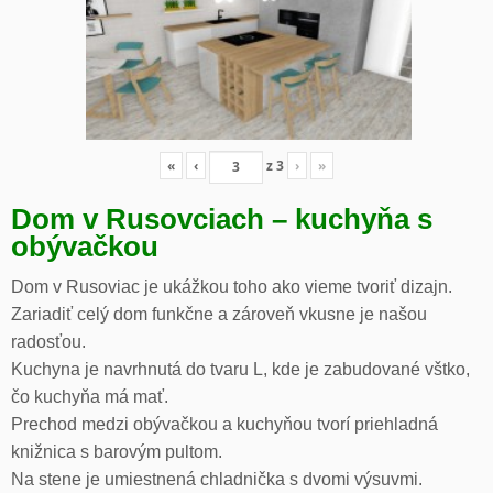
«
‹
z
3
›
»
Dom v Rusovciach – kuchyňa s
obývačkou
Dom v Rusoviac je ukážkou toho ako vieme tvoriť dizajn.
Zariadiť celý dom funkčne a zároveň vkusne je našou
radosťou.
Kuchyna je navrhnutá do tvaru L, kde je zabudované vštko,
čo kuchyňa má mať.
Prechod medzi obývačkou a kuchyňou tvorí priehladná
knižnica s barovým pultom.
Na stene je umiestnená chladnička s dvomi výsuvmi.