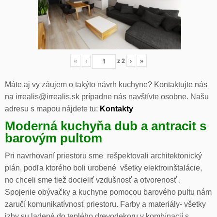
«
‹
z
2
›
»
Máte aj vy záujem o takýto návrh kuchyne? Kontaktujte nás
na irrealis@irrealis.sk prípadne nás navštívte osobne. Našu
adresu s mapou nájdete tu:
Kontakty
Moderná kuchyňa dub a antracit s
barovým pultom
Pri navrhovaní priestoru sme rešpektovali architektonický
plán, podľa ktorého boli urobené všetky elektroinštalácie,
no chceli sme tiež docieliť vzdušnosť a otvorenosť .
Spojenie obývačky a kuchyne pomocou barového pultu nám
zaručí komunikatívnosť priestoru. Farby a materiály- všetky
izby su ladené do teplého drevodekoru v kombínacií s