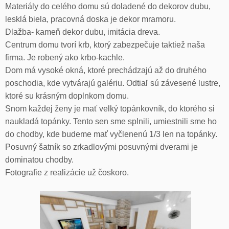
Materiály do celého domu sú doladené do dekorov dubu,
lesklá biela, pracovná doska je dekor mramoru.
Dlažba- kameň dekor dubu, imitácia dreva.
Centrum domu tvorí krb, ktorý zabezpečuje taktiež naša
firma. Je robený ako krbo-kachle.
Dom má vysoké okná, ktoré prechádzajú až do druhého
poschodia, kde vytvárajú galériu. Odtiaľ sú závesené lustre,
ktoré su krásným doplnkom domu.
Snom každej ženy je mať velký topánkovník, do ktorého si
naukladá topánky. Tento sen sme splnili, umiestnili sme ho
do chodby, kde budeme mať vyčlenenú 1/3 len na topánky.
Posuvný šatník so zrkadlovými posuvnými dverami je
dominatou chodby.
Fotografie z realizácie už čoskoro.