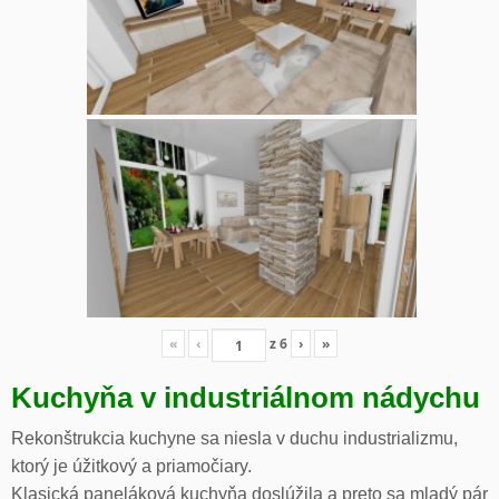
«
‹
z
6
›
»
Kuchyňa v industriálnom nádychu
Rekonštrukcia kuchyne sa niesla v duchu industrializmu,
ktorý je úžitkový a priamočiary.
Klasická paneláková kuchyňa doslúžila a preto sa mladý pár