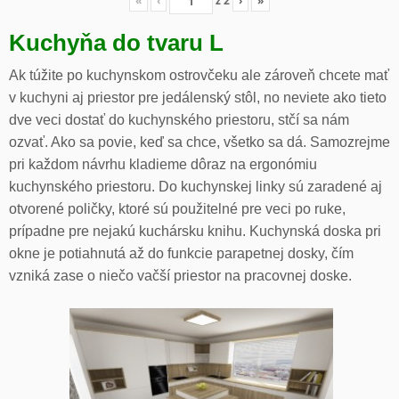
«
‹
z
2
›
»
Kuchyňa do tvaru L
Ak túžite po kuchynskom ostrovčeku ale zároveň chcete mať
v kuchyni aj priestor pre jedálenský stôl, no neviete ako tieto
dve veci dostať do kuchynského priestoru, stčí sa nám
ozvať. Ako sa povie, keď sa chce, všetko sa dá. Samozrejme
pri každom návrhu kladieme dôraz na ergonómiu
kuchynského priestoru. Do kuchynskej linky sú zaradené aj
otvorené poličky, ktoré sú použitelné pre veci po ruke,
prípadne pre nejakú kuchársku knihu. Kuchynská doska pri
okne je potiahnutá až do funkcie parapetnej dosky, čím
vzniká zase o niečo vačší priestor na pracovnej doske.