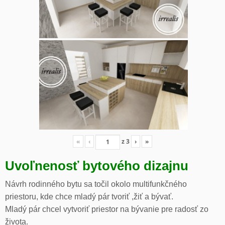
«
‹
z
3
›
»
Uvoľnenosť bytového dizajnu
Návrh rodinného bytu sa točil okolo multifunkčného
priestoru, kde chce mladý pár tvoriť ,žiť a bývať.
Mladý pár chcel vytvoriť priestor na bývanie pre radosť zo
života.