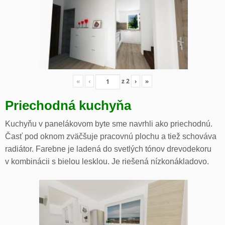
«
‹
z
2
›
»
Priechodná kuchyňa
Kuchyňu v panelákovom byte sme navrhli ako priechodnú.
Časť pod oknom zväčšuje pracovnú plochu a tiež schováva
radiátor. Farebne je ladená do svetlých tónov drevodekoru
v kombinácii s bielou lesklou. Je riešená nízkonákladovo.