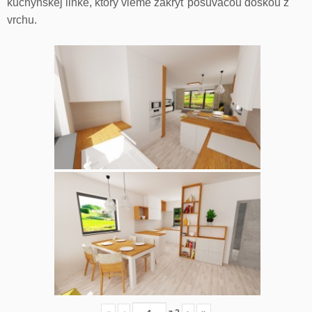
kuchynskej linke, ktorý vieme zakryť posúvacou doskou z
vrchu.