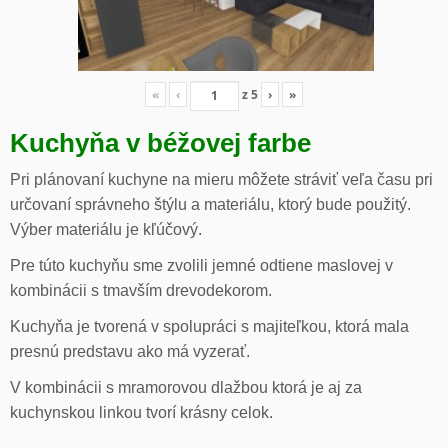
«
‹
z
5
›
»
Kuchyňa v béžovej farbe
Pri plánovaní kuchyne na mieru môžete stráviť veľa času pri
určovaní správneho štýlu a materiálu, ktorý bude použitý.
Výber materiálu je kľúčový.
Pre túto kuchyňu sme zvolili jemné odtiene maslovej v
kombinácii s tmavším drevodekorom.
Kuchyňa je tvorená v spolupráci s majiteľkou, ktorá mala
presnú predstavu ako má vyzerať.
V kombinácii s mramorovou dlažbou ktorá je aj za
kuchynskou linkou tvorí krásny celok.