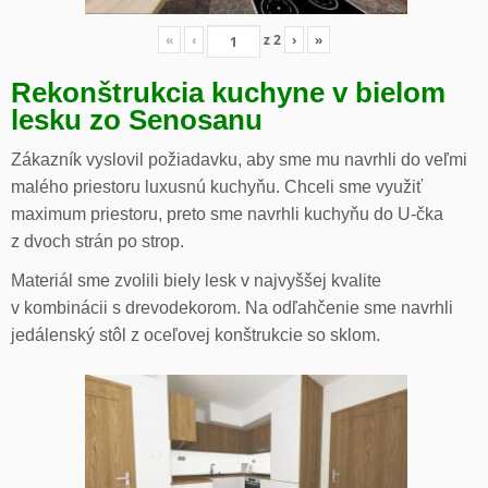
«
‹
z
2
›
»
Rekonštrukcia kuchyne v bielom
lesku zo Senosanu
Zákazník vyslovil požiadavku, aby sme mu navrhli do veľmi
malého priestoru luxusnú kuchyňu. Chceli sme využiť
maximum priestoru, preto sme navrhli kuchyňu do U-čka
z dvoch strán po strop.
Materiál sme zvolili biely lesk v najvyššej kvalite
v kombinácii s drevodekorom. Na odľahčenie sme navrhli
jedálenský stôl z oceľovej konštrukcie so sklom.