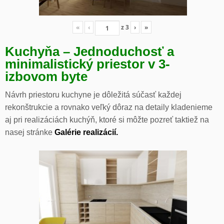
«
‹
z
3
›
»
Kuchyňa – Jednoduchosť a
minimalistický priestor v 3-
izbovom byte
Návrh priestoru kuchyne je dôležitá súčasť každej
rekonštrukcie a rovnako veľký dôraz na detaily kladenieme
aj pri realizáciách kuchýň, ktoré si môžte pozreť taktiež na
nasej stránke
Galérie realizácií.