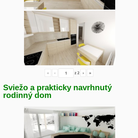
«
‹
z
2
›
»
Sviežo a prakticky navrhnutý
rodinný dom