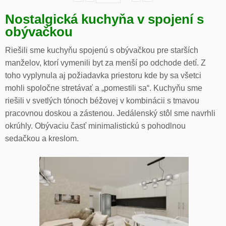
Nostalgická kuchyňa v spojení s
obývačkou
Riešili sme kuchyňu spojenú s obývačkou pre starších
manželov, ktorí vymenili byt za menší po odchode detí. Z
toho vyplynula aj požiadavka priestoru kde by sa všetci
mohli spoločne stretávať a „pomestili sa“. Kuchyňu sme
riešili v svetlých tónoch béžovej v kombinácii s tmavou
pracovnou doskou a zástenou. Jedálenský stôl sme navrhli
okrúhly. Obývaciu časť minimalistickú s pohodlnou
sedačkou a kreslom.