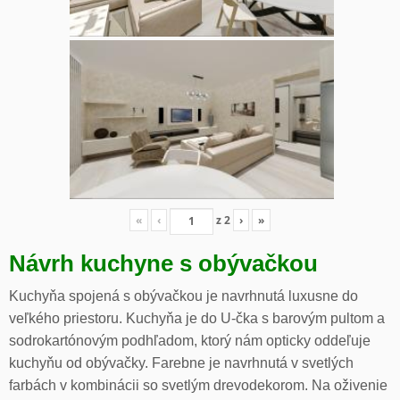
«
‹
z
2
›
»
Návrh kuchyne s obývačkou
Kuchyňa spojená s obývačkou je navrhnutá luxusne do
veľkého priestoru. Kuchyňa je do U-čka s barovým pultom a
sodrokartónovým podhľadom, ktorý nám opticky oddeľuje
kuchyňu od obývačky. Farebne je navrhnutá v svetlých
farbách v kombinácii so svetlým drevodekorom. Na oživenie