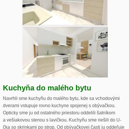
Kuchyňa do malého bytu
Navrhli sme kuchyňu do malého bytu, kde sa vchodovými
dverami vstupuje rovno kuchyne spojenej s obývačkou.
Opticky sme ju od ostatného priestoru oddelili šatníkom
a vešiakovou stenou s lavičkou. Kuchyňu sme riešili do U-
čka so skrinkami po strop. Od obývačkovej časti ju oddeľuje