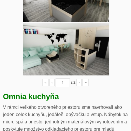
«
‹
z
2
›
»
Omnia kuchyňa
V rámci veľkého otvoreného priestoru sme navrhovali ako
jeden celok kuchyňu, jedáleň, obývačku a vstup. Nábytok na
mieru spája priestor jednotným materiálovým vyhotovením a
poskytuje množstvo odkladacieho priestoru pre mladú