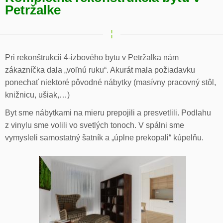
Petržalke
Pri rekonštrukcii 4-izbového bytu v Petržalka nám
zákazníčka dala „voľnú ruku“. Akurát mala požiadavku
ponechať niektoré pôvodné nábytky (masívny pracovný stôl,
knižnicu, ušiak,…)
Byt sme nábytkami na mieru prepojili a presvetlili. Podlahu
z vinylu sme volili vo svetlých tonoch. V spálni sme
vymysleli samostatný šatník a „úplne prekopali“ kúpelňu.