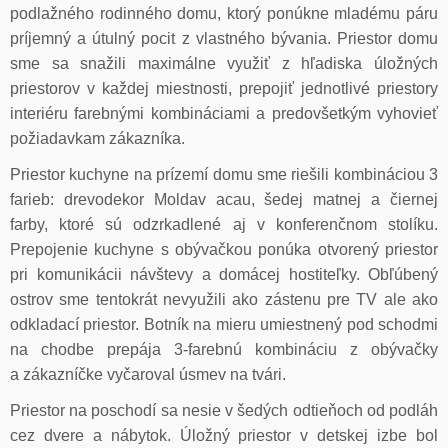
podlažného rodinného domu, ktorý ponúkne mladému páru
príjemný a útulný pocit z vlastného bývania. Priestor domu
sme sa snažili maximálne využiť z hľadiska úložných
priestorov v každej miestnosti, prepojiť jednotlivé priestory
interiéru farebnými kombináciami a predovšetkým vyhovieť
požiadavkam zákazníka.
Priestor kuchyne na prízemí domu sme riešili kombináciou 3
farieb: drevodekor Moldav acau, šedej matnej a čiernej
farby, ktoré sú odzrkadlené aj v konferenčnom stolíku.
Prepojenie kuchyne s obývačkou ponúka otvorený priestor
pri komunikácii návštevy a domácej hostiteľky. Obľúbený
ostrov sme tentokrát nevyužili ako zástenu pre TV ale ako
odkladací priestor. Botník na mieru umiestnený pod schodmi
na chodbe prepája 3-farebnú kombináciu z obývačky
a zákazníčke vyčaroval úsmev na tvári.
Priestor na poschodí sa nesie v šedých odtieňoch od podláh
cez dvere a nábytok. Úložný priestor v detskej izbe bol