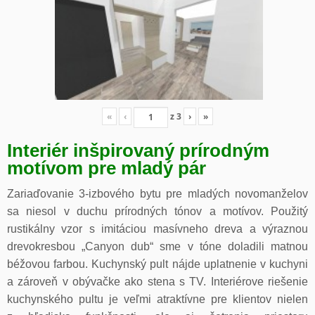
«
‹
z
3
›
»
Interiér inšpirovaný prírodným
motívom pre mladý pár
Zariaďovanie 3-izbového bytu pre mladých novomanželov
sa niesol v duchu prírodných tónov a motívov. Použitý
rustikálny vzor s imitáciou masívneho dreva a výraznou
drevokresbou „Canyon dub“ sme v tóne doladili matnou
béžovou farbou. Kuchynský pult nájde uplatnenie v kuchyni
a zároveň v obývačke ako stena s TV. Interiérove riešenie
kuchynského pultu je veľmi atraktívne pre klientov nielen