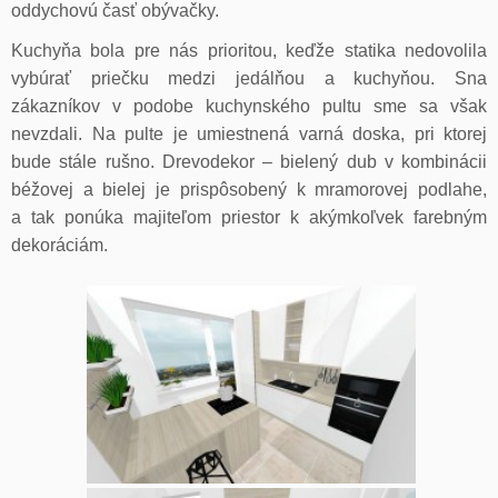
oddychovú časť obývačky.
Kuchyňa bola pre nás prioritou, keďže statika nedovolila
vybúrať priečku medzi jedálňou a kuchyňou. Sna
zákazníkov v podobe kuchynského pultu sme sa však
nevzdali. Na pulte je umiestnená varná doska, pri ktorej
bude stále rušno. Drevodekor – bielený dub v kombinácii
béžovej a bielej je prispôsobený k mramorovej podlahe,
a tak ponúka majiteľom priestor k akýmkoľvek farebným
dekoráciám.