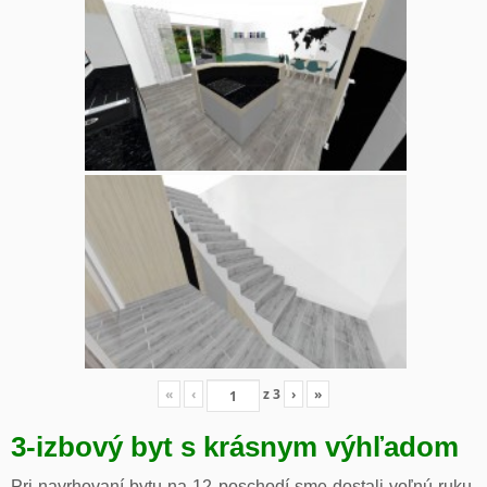
«
‹
z
3
›
»
3-izbový byt s krásnym výhľadom
Pri navrhovaní bytu na 12 poschodí sme dostali voľnú ruku.