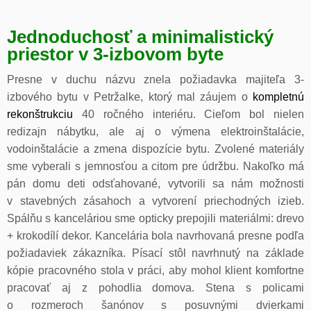
Jednoduchosť a minimalistický
priestor v 3-izbovom byte
Presne v duchu názvu znela požiadavka majiteľa 3-
izbového bytu v Petržalke, ktorý mal záujem o
kompletnú
rekonštrukciu
40 ročného interiéru. Cieľom bol nielen
redizajn nábytku, ale aj o výmena elektroinštalácie,
vodoinštalácie a zmena dispozície bytu. Zvolené materiály
sme vyberali s jemnosťou a citom pre údržbu. Nakoľko má
pán domu deti odsťahované, vytvorili sa nám možnosti
v stavebných zásahoch a vytvorení priechodných izieb.
Spálňu s kanceláriou sme opticky prepojili materiálmi: drevo
+ krokodílí dekor. Kancelária bola navrhovaná presne podľa
požiadaviek zákazníka. Písací stôl navrhnutý na základe
kópie pracovného stola v práci, aby mohol klient komfortne
pracovať aj z pohodlia domova. Stena s policami
o rozmeroch šanónov s posuvnými dvierkami