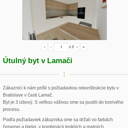
«
‹
z
3
›
»
Útulný byt v Lamači
Zákazníci k nám prišli s požiadavkou rekonštrukcie bytu v
Bratislave v časti Lamač.
Byt je 3 izbový. S veľkou vášnou sme sa pustili do tvorivého
procesu.
Podľa požiadaviek zákaznika sme sa držali vo farbách
červenej a bielej, v kombinácii lesklých a matných