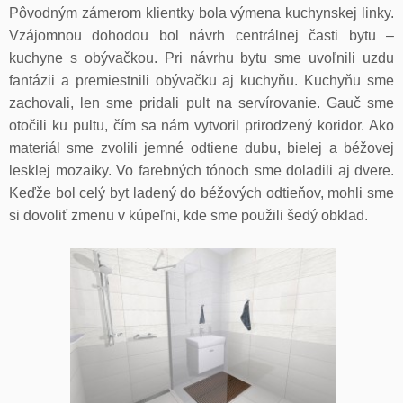
Pôvodným zámerom klientky bola výmena kuchynskej linky.
Vzájomnou dohodou bol návrh centrálnej časti bytu –
kuchyne s obývačkou. Pri návrhu bytu sme uvoľnili uzdu
fantázii a premiestnili obývačku aj kuchyňu. Kuchyňu sme
zachovali, len sme pridali pult na servírovanie. Gauč sme
otočili ku pultu, čím sa nám vytvoril prirodzený koridor. Ako
materiál sme zvolili jemné odtiene dubu, bielej a béžovej
lesklej mozaiky. Vo farebných tónoch sme doladili aj dvere.
Keďže bol celý byt ladený do béžových odtieňov, mohli sme
si dovoliť zmenu v kúpeľni, kde sme použili šedý obklad.