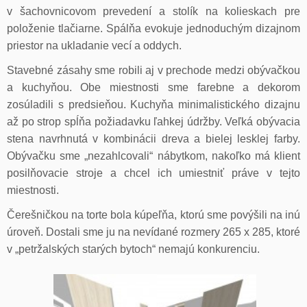
v šachovnicovom prevedení a stolík na kolieskach pre
položenie tlačiarne. Spálňa evokuje jednoduchým dizajnom
priestor na ukladanie vecí a oddych.
Stavebné zásahy sme robili aj v prechode medzi obývačkou
a kuchyňou. Obe miestnosti sme farebne a dekorom
zosúladili s predsieňou. Kuchyňa minimalistického dizajnu
až po strop spĺňa požiadavku ľahkej údržby. Veľká obývacia
stena navrhnutá v kombinácii dreva a bielej lesklej farby.
Obývačku sme „nezahlcovali“ nábytkom, nakoľko má klient
posilňovacie stroje a chcel ich umiestniť práve v tejto
miestnosti.
Čerešničkou na torte bola kúpeľňa, ktorú sme povýšili na inú
úroveň. Dostali sme ju na nevídané rozmery 265 x 285, ktoré
v „petržalských starých bytoch“ nemajú konkurenciu.