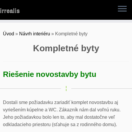
Skip
irrealis
to
content
Úvod
»
Návrh interiéru
»
Kompletné byty
Kompletné byty
Riešenie novostavby bytu
Dostali sme požiadavku zariadiť komplet novostavbu aj
vyriešením kúpelne a WC. Zákazník nám dal voľnú ruku.
Jeho požiadavkou bolo len to, aby mal dostatočne veľ
odkladacieho priestoru (sťahuje sa z rodinného domu).