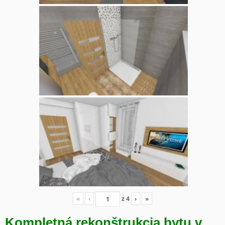
«
‹
z
4
›
»
Kompletná rekonštrukcia bytu v