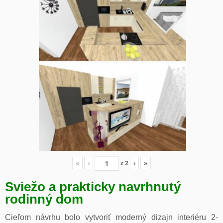
«
‹
z
2
›
»
Sviežo a prakticky navrhnutý
rodinný dom
Cieľom návrhu bolo vytvoriť moderný dizajn interiéru 2-