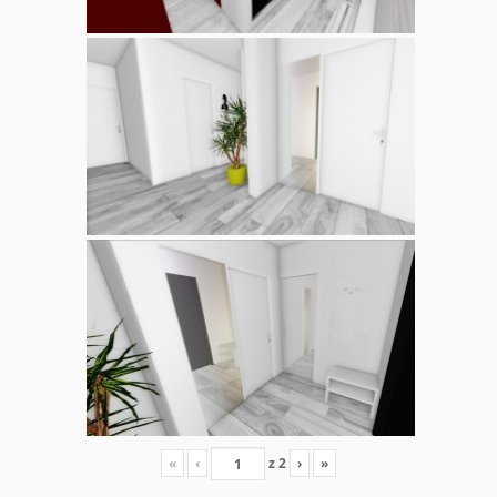
«
‹
z
2
›
»