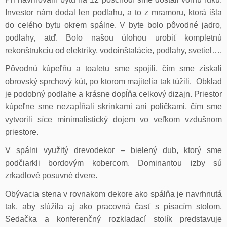
Investor nám dodal len podlahu, a to z mramoru, ktorá išla
do celého bytu okrem spálne. V byte bolo pôvodné jadro,
podlahy, atď. Bolo našou úlohou urobiť kompletnú
rekonštrukciu od elektriky, vodoinštalácie, podlahy, svetiel….
Pôvodnú kúpeľňu a toaletu sme spojili, čím sme získali
obrovský sprchový kút, po ktorom majitelia tak túžili. Obklad
je podobný podlahe a krásne dopĺňa celkový dizajn. Priestor
kúpeľne sme nezapĺňali skrinkami ani poličkami, čím sme
vytvorili síce minimalistický dojem vo veľkom vzdušnom
priestore.
V spálni využitý drevodekor – bielený dub, ktorý sme
podčiarkli bordovým kobercom. Dominantou izby sú
zrkadlové posuvné dvere.
Obývacia stena v rovnakom dekore ako spálňa je navrhnutá
tak, aby slúžila aj ako pracovná časť s písacím stolom.
Sedačka a konferenčný rozkladací stolík predstavuje