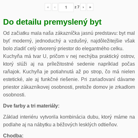
«
‹
z
7
›
»
Do detailu premyslený byt
Od začiatku mala naša zákazníčka jasnú predstavu: byt mal
byť moderný, jednoduchý a vzdušný, najdôležitejšie však
bolo zladiť celý otvorený priestor do elegantného celku.
Kuchyňa má tvar U, pričom v nej nechýba praktický ostrov,
ktorý slúži aj na príležitostné sedenie napríklad počas
raňajok. Kuchyňa je potiahnutá až po strop, čo má nielen
estetické, ale aj funkčné riešenie. Pri zariaďovaní dávame
priestor zákazníkovej osobnosti, pretože domov je zrkadlom
osobnosti.
Dve farby a tri materiály:
Základ interiéru vytvorila kombinácia dubu, ktorý máme na
podlahe aj na nábytku a béžových lesklých odtieňov.
Chodba: