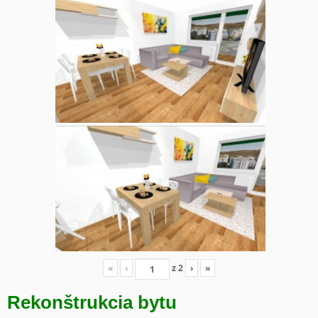
«
‹
z
2
›
»
Rekonštrukcia bytu