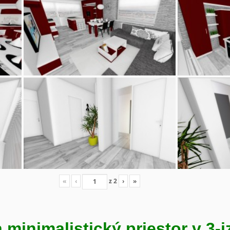
«
‹
z
2
›
»
minimalistický priestor v 3-