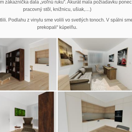
 nám zákazníčka dala „voľnú ruku“. Akurát mala požiadavku pone
pracovný stôl, knižnicu, ušiak,…)
lili. Podlahu z vinylu sme volili vo svetlých tonoch. V spálni s
prekopali“ kúpelňu.