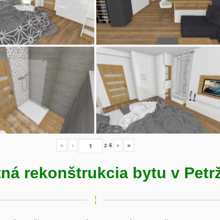
«
‹
z
4
›
»
ná rekonštrukcia bytu v Petr