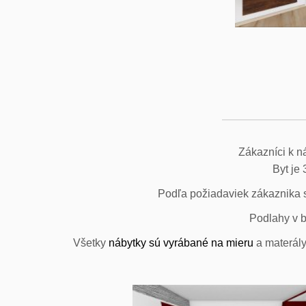
Zákazníci k ná
Byt je 
Podľa požiadaviek zákaznika sm
Podlahy v b
Všetky
nábytky sú vyrábané na mieru
a materály