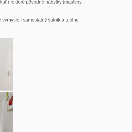
chať niektoré pôvodné nábytky (masívny
me vymysleli samostatný šatník a „úplne