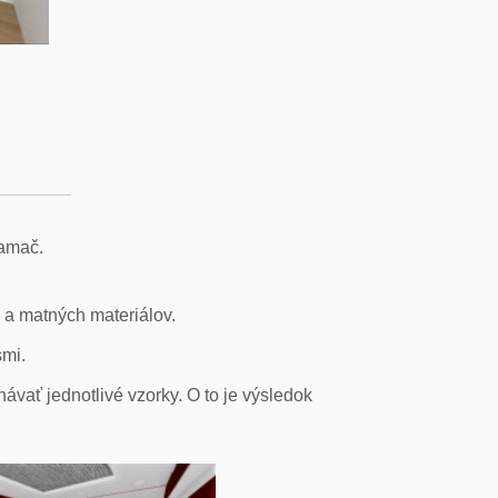
Lamač.
h a matných materiálov.
smi.
vať jednotlivé vzorky. O to je výsledok