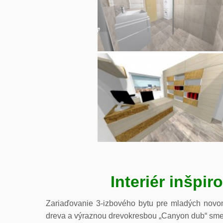
Interiér inšp
Zariaďovanie 3-izbového bytu pre mladých novom
dreva a výraznou drevokresbou „Canyon dub“ sme 