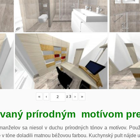
«
‹
z
3
›
»
irovaný prírodným motívom pr
anželov sa niesol v duchu prírodných tónov a motívov. Použi
v tóne doladili matnou béžovou farbou. Kuchynský pult nájde u