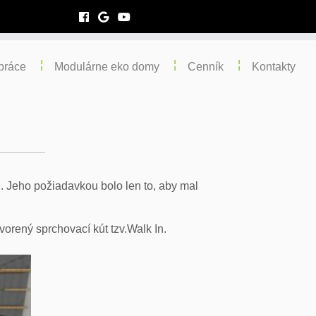
práce
Modulárne eko domy
Cenník
Kontakty
. Jeho požiadavkou bolo len to, aby mal
vorený sprchovací kút tzv.Walk In.