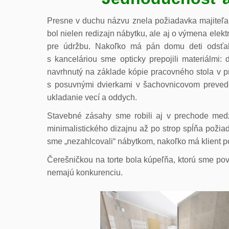
Presne v duchu názvu znela požiadavka majiteľa 
bol nielen redizajn nábytku, ale aj o výmena elek
pre údržbu. Nakoľko má pán domu deti odsťaho
s kanceláriou sme opticky prepojili materiálmi:
navrhnutý na základe kópie pracovného stola v p
s posuvnými dvierkami v šachovnicovom preveden
ukladanie vecí a oddych.
Stavebné zásahy sme robili aj v prechode med
minimalistického dizajnu až po strop spĺňa požia
sme „nezahlcovali“ nábytkom, nakoľko má klient pos
Čerešničkou na torte bola kúpeľňa, ktorú sme pový
nemajú konkurenciu.