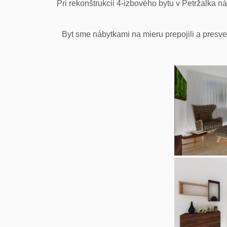
Pri rekonštrukcii 4-izbového bytu v Petržalka
Byt sme nábytkami na mieru prepojili a presvet