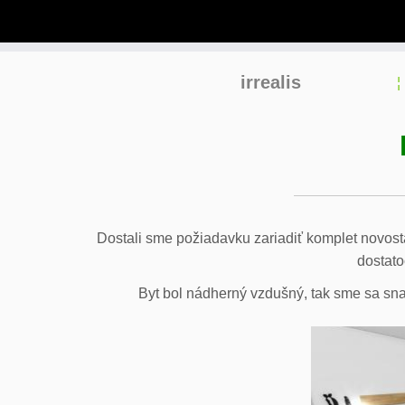
Skip
irrealis
to
content
Dostali sme požiadavku zariadiť komplet novost
dostato
Byt bol nádherný vzdušný, tak sme sa snaž