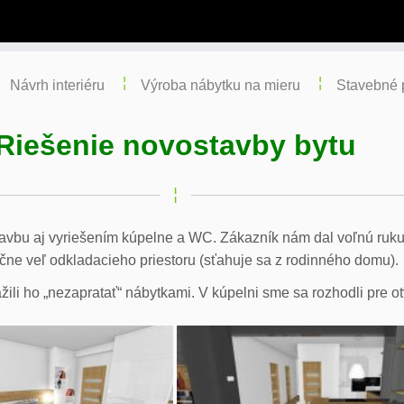
Návrh interiéru
Výroba nábytku na mieru
Stavebné 
Riešenie novostavby bytu
avbu aj vyriešením kúpelne a WC. Zákazník nám dal voľnú ruku
čne veľ odkladacieho priestoru (sťahuje sa z rodinného domu).
ili ho „nezapratať“ nábytkami. V kúpelni sme sa rozhodli pre ot