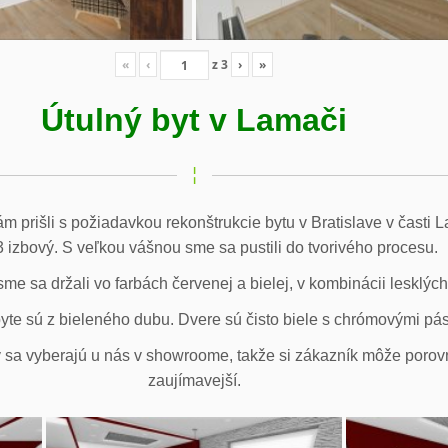
«
‹
z
3
›
»
Útulný byt v Lamači
m prišli s požiadavkou rekonštrukcie bytu v Bratislave v časti 
3 izbový. S veľkou vášnou sme sa pustili do tvorivého procesu.
e sa držali vo farbách červenej a bielej, v kombinácii lesklýc
yte sú z bieleného dubu. Dvere sú čisto biele s chrómovými pá
 sa vyberajú u nás v showroome, takže si zákazník môže porovná
zaujímavejší.