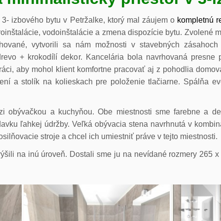
3- izbového bytu v Petržalke, ktorý mal záujem o
kompletnú r
troinštalácie, vodoinštalácie a zmena dispozície bytu. Zvolené 
vané, vytvorili sa nám možnosti v stavebných zásahoch a
 drevo + krokodílí dekor. Kancelária bola navrhovaná presne 
ráci, aby mohol klient komfortne pracovať aj z pohodlia domo
í a stolík na kolieskach pre položenie tlačiarne. Spálňa e
zi obývačkou a kuchyňou. Obe miestnosti sme farebne a de
davku ľahkej údržby. Veľká obývacia stena navrhnutá v kombinác
ilňovacie stroje a chcel ich umiestniť práve v tejto miestnosti.
šili na inú úroveň. Dostali sme ju na nevídané rozmery 265 x 2