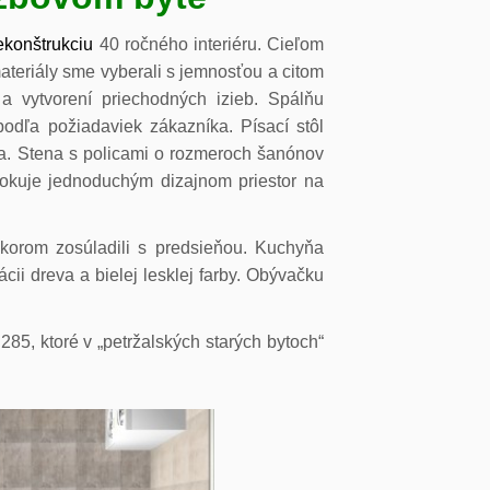
ekonštrukciu
40 ročného interiéru. Cieľom
materiály sme vyberali s jemnosťou a citom
 vytvorení priechodných izieb. Spálňu
podľa požiadaviek zákazníka. Písací stôl
va. Stena s policami o rozmeroch šanónov
vokuje jednoduchým dizajnom priestor na
korom zosúladili s predsieňou. Kuchyňa
ii dreva a bielej lesklej farby. Obývačku
85, ktoré v „petržalských starých bytoch“