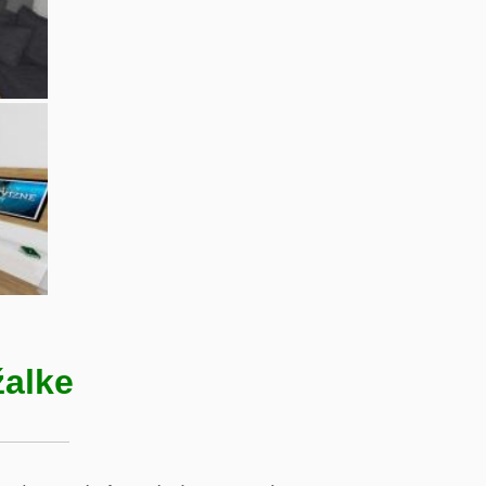
žalke