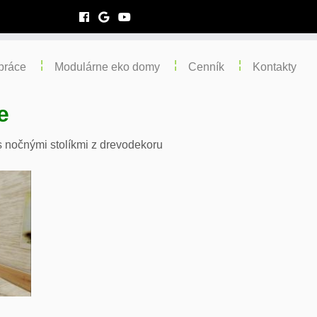
práce
Modulárne eko domy
Cenník
Kontakty
e
s nočnými stolíkmi z drevodekoru