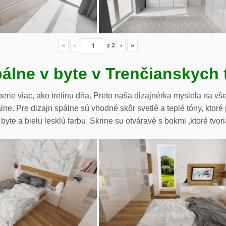
«
‹
z
2
›
»
álne v byte v Trenčianskych 
e viac, ako tretinu dňa. Preto naša dizajnérka myslela na vše
. Pre dizajn spálne sú vhodné skôr svetlé a teplé tóny, ktoré
 byte a bielu lesklú farbu. Skrine su otváravé s bokmi ,ktoré tvor