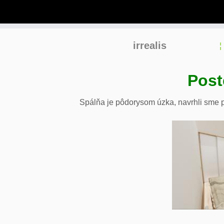
Skip
irrealis
to
content
Post
Spálňa je pôdorysom úzka, navrhli sme p