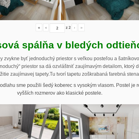
«
‹
z
2
›
»
ová spálňa v bledých odtieň
 zvykne byť jednoduchý priestor s veľkou posteľou a šatníkovou
duchý“ priestor sa dá ozvláštniť zaujímavým detailom, ktorý dod
žitie zaujímavej tapety.Tu tvorí tapetu zoškrabaná farebná sten
 podlahu sme použili šedý koberec s vysokým vlasom. Postel je
vyšších rozmerov ako klasické postele.