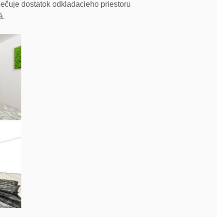
pečuje dostatok odkladacieho priestoru
á.