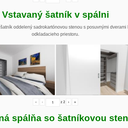
Vstavaný šatník v spálni
šatník oddelený sadrokartónovou stenou s posuvnými dverami bie
odkladacieho priestoru.
«
‹
z
2
›
»
ná spálňa so šatníkovou ste