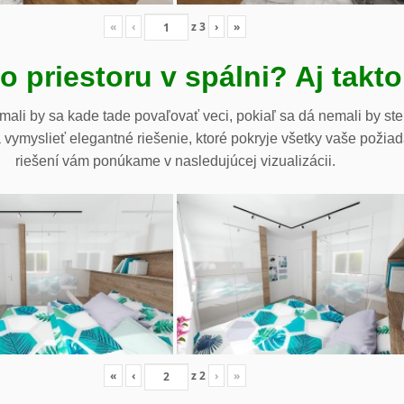
«
‹
z
3
›
»
 priestoru v spálni? Aj takto
emali by sa kade tade povaľovať veci, pokiaľ sa dá nemali by st
 vymyslieť elegantné riešenie, ktoré pokryje všetky vaše požiad
riešení vám ponúkame v nasledujúcej vizualizácii.
«
‹
z
2
›
»