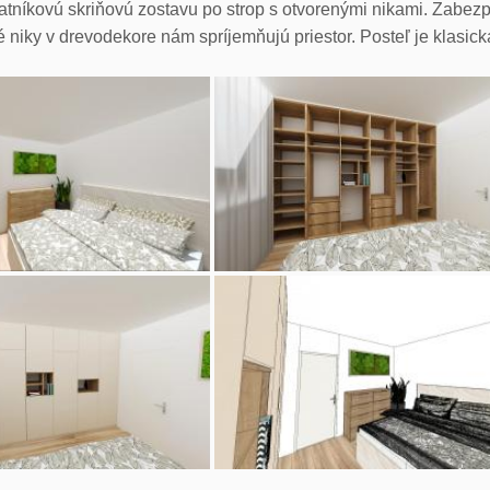
atníkovú skriňovú zostavu po strop s otvorenými nikami. Zabez
é niky v drevodekore nám spríjemňujú priestor. Posteľ je klasick