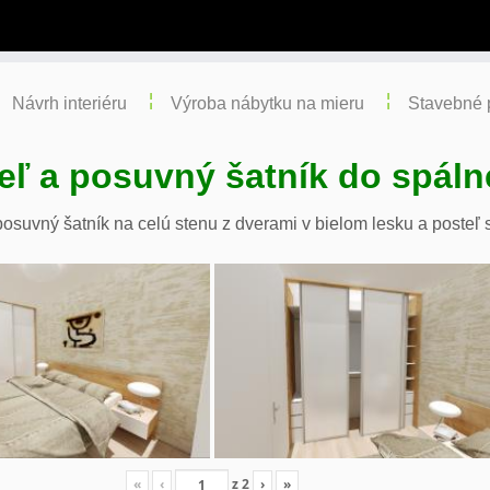
Návrh interiéru
Výroba nábytku na mieru
Stavebné 
eľ a posuvný šatník do spáln
osuvný šatník na celú stenu z dverami v bielom lesku a posteľ 
«
‹
z
2
›
»