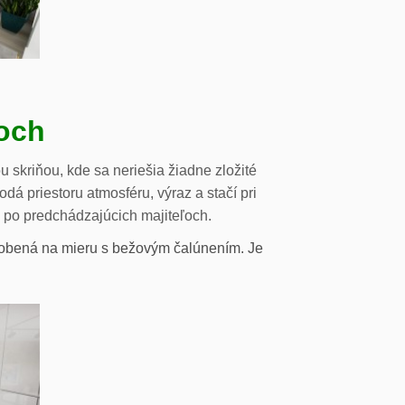
och
 skriňou, kde sa neriešia žiadne zložité
á priestoru atmosféru, výraz a stačí pri
a po predchádzajúcich majiteľoch.
 robená na mieru s bežovým čalúnením. Je