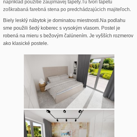
napríklad použitie zaujímavej tapety.Tu tvorí tapetu
zoškrabaná farebná stena po predchádzajúcich majiteľoch.
Biely lesklý nábytok je dominatou miestnosti.Na podlahu
sme použili šedý koberec s vysokým vlasom. Postel je
robená na mieru s bežovým čalúnením. Je vyšších rozmerov
ako klasické postele.