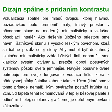
Dizajn spálne s pridaním kontrastu
Vizualizácia spálne pre mladú dvojicu, ktorej hlavnou
požiadavkou bolo premeniť malý, tmavý priestor v
pôvodnom stave na moderný, minimalistický a vzdušne
pôsobiaci interiér. Ako riešenie úložného priestoru sme
navrhli šatníkovú skriňu s vysoko lesklým povrchom, ktorá
sa tiahne pozdĺž celej steny. Aby mohol byť dosiahnutý
skutočne minimalistický vzhľad čistých línií, odporučili sme
klasický systém otvárania, pretože oproti posuvných
systémov pôsobí oveľa jemnejšie. Navyše posuvné dvere
potrebujú pre svoje fungovanie vodiacu lištu, ktorá z
pôdorysnej hĺbky šatníka zaberie takmer 10cm (ktoré sme v
tomto prípade nemali), kým otváracím postačí hrúbka asi
2cm. 3d tapeta tehál kombinovaná v teplej béžovej palete s
odtieňmi bielej, smotanovej a čiernej je obľúbeným prvkom
zákazníkov.