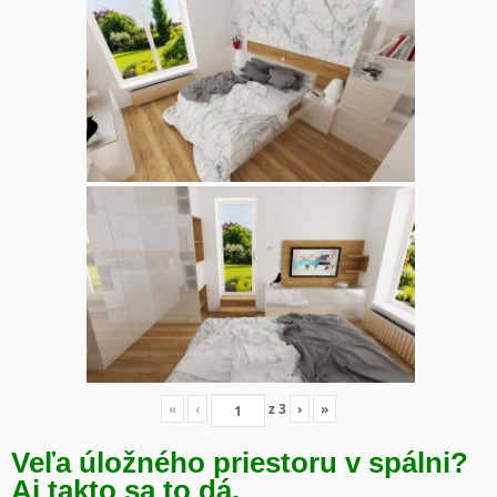
«
‹
z
3
›
»
Veľa úložného priestoru v spálni?
Aj takto sa to dá.