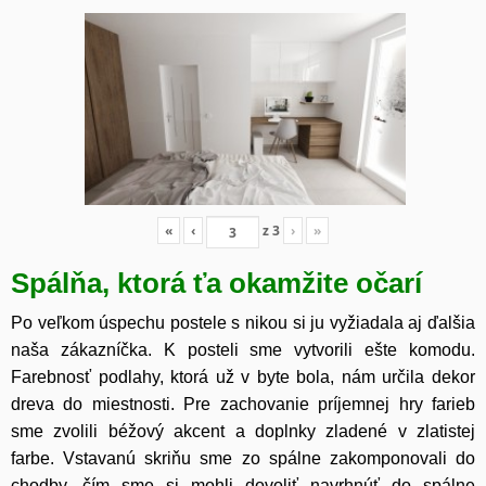
«
‹
z
3
›
»
Spálňa, ktorá ťa okamžite očarí
Po veľkom úspechu postele s nikou si ju vyžiadala aj ďalšia
naša zákazníčka. K posteli sme vytvorili ešte komodu.
Farebnosť podlahy, ktorá už v byte bola, nám určila dekor
dreva do miestnosti. Pre zachovanie príjemnej hry farieb
sme zvolili béžový akcent a doplnky zladené v zlatistej
farbe. Vstavanú skriňu sme zo spálne zakomponovali do
chodby, čím sme si mohli dovoliť navrhnúť do spálne