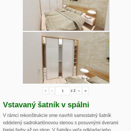
«
‹
z
2
›
»
Vstavaný šatník v spálni
V rámci rekonštrukcie sme navrhli samostatný šatník
oddelený sadrokartónovou stenou s posuvnými dverami
bielej farby až po strop. V šatníku veľa odkladacieho