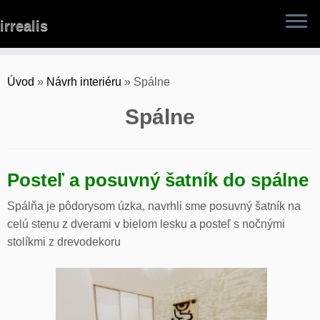
Skip
irrealis
to
content
Úvod
»
Návrh interiéru
»
Spálne
Spálne
Posteľ a posuvný šatník do spálne
Spálňa je pôdorysom úzka, navrhli sme posuvný šatník na
celú stenu z dverami v bielom lesku a posteľ s nočnými
stolíkmi z drevodekoru