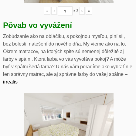
«
‹
z
2
›
»
Pôvab vo vyvážení
Zobúdzanie ako na obláčiku, s pokojnou mysľou, plní síl,
bez bolesti, natešení do nového dňa. My vieme ako na to.
Okrem matracov, na ktorých spíte sú nemenej dôležité aj
farby v spálni. Ktorá farba vo vás vyvoláva pokoj? A môže
byť v spálni šedá farba? U nás vám poradíme ako vybrať nie
len správny matrac, ale aj správne farby do vašej spálne –
irrealis