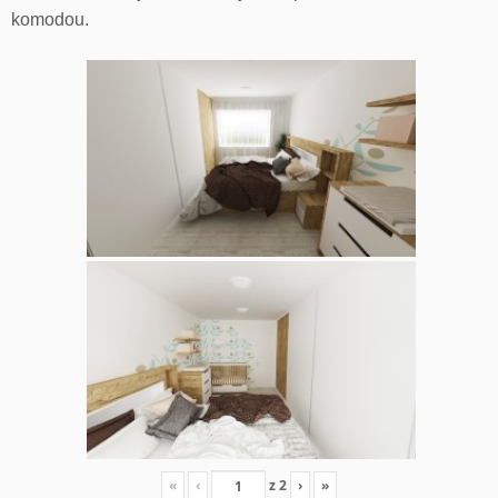
komodou.
«
‹
z
2
›
»