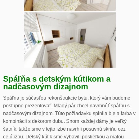
Spáľňa s detským kútikom a
nadčasovým dizajnom
Spáľna je súčasťou rekonštrukcie bytu, ktorý vám budeme
postupne prezentovať. Mladý pár chcel navrhnúť spáľnu s
nadčasovým dizajnom. Túto požiadavku splnila biela farba v
kombinácii s dekorom dubu. Snom každej dámy je veľký
šatník, takže sme v tejto izbe navrhli posuvnú skriňu cez
celú izbu. Detský kútik sme vybavili postieľkou a malou