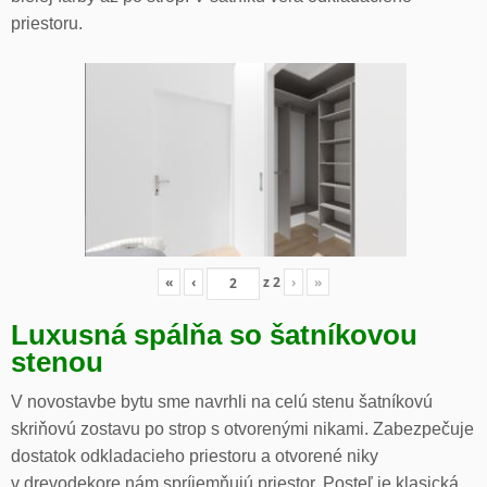
priestoru.
«
‹
z
2
›
»
Luxusná spálňa so šatníkovou
stenou
V novostavbe bytu sme navrhli na celú stenu šatníkovú
skriňovú zostavu po strop s otvorenými nikami. Zabezpečuje
dostatok odkladacieho priestoru a otvorené niky
v drevodekore nám spríjemňujú priestor. Posteľ je klasická.