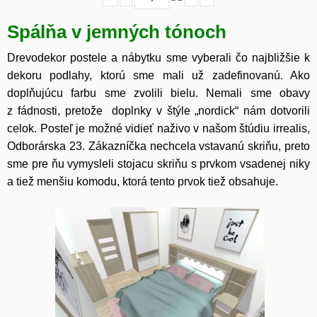
Spálňa v jemných tónoch
Drevodekor postele a nábytku sme vyberali čo najbližšie k
dekoru podlahy, ktorú sme mali už zadefinovanú. Ako
doplňujúcu farbu sme zvolili bielu. Nemali sme obavy
z fádnosti, pretože doplnky v štýle „nordick“ nám dotvorili
celok. Posteľ je možné vidieť naživo v našom štúdiu irrealis,
Odborárska 23. Zákazníčka nechcela vstavanú skriňu, preto
sme pre ňu vymysleli stojacu skriňu s prvkom vsadenej niky
a tiež menšiu komodu, ktorá tento prvok tiež obsahuje.