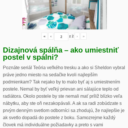
«
‹
z
2
›
»
Dizajnová spálňa – ako umiestniť
postel v spálni?
Poznáte seriál Teória veľkého tresku a ako si Sheldon vybral
práve jedno miesto na sedačke kvoli najlepším
podmienkam? Tak nejako by to malo byť aj s umiestnením
postele. Nemal by byť veľký prievan ani sálajúce teplo od
radiátora. Okolo postele by ste nemali mať príliž blízko veľa
nábytku, aby ste oň nezakopávali. A ak sa radi zobúdzate s
prvým denným svetlom odborníci sa zhodujú, že najlepšie je
ak svetlo dopadá do postele z boku. Samozrejme každý
človek má individuálne požiadavky a preto s vami