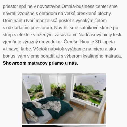
priestor spálne v novostavbe Omnia-business center sme
navrhli vzdušne s ohľadom na veľké presklené plochy.
Dominantu tvorí manželská posteľ s vysokým čelom
s odkladacím priestorom. Navrhli sme šatníkové skrine po
strop s efektne vloženými zásuvkami. Nadčasový biely lesk
zjemňuje výrazný drevodekor. Čerešničkou je 3D tapeta
v tmavej farbe. Všetok nábytok vyrábame na mieru a ako
bonus vám vieme poradiť aj s výberom kvalitného matraca.
Showroom matracov priamo u nás.