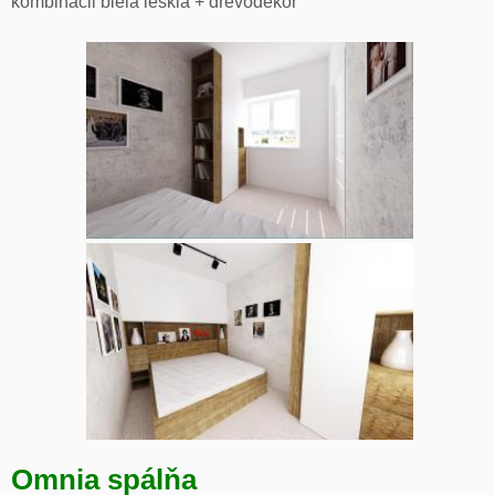
kombinácii biela lesklá + drevodekor
Omnia spálňa