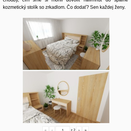
kozmetický stolík so zrkadlom. Čo dodať? Sen každej ženy.
«
‹
z
2
›
»