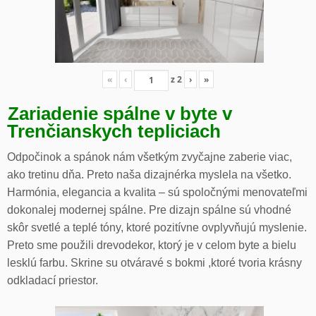
«
‹
z
2
›
»
Zariadenie spálne v byte v
Trenčianskych tepliciach
Odpočinok a spánok nám všetkým zvyčajne zaberie viac,
ako tretinu dňa. Preto naša dizajnérka myslela na všetko.
Harmónia, elegancia a kvalita – sú spoločnými menovateľmi
dokonalej modernej spálne. Pre dizajn spálne sú vhodné
skôr svetlé a teplé tóny, ktoré pozitívne ovplyvňujú myslenie.
Preto sme použili drevodekor, ktorý je v celom byte a bielu
lesklú farbu. Skrine su otváravé s bokmi ,ktoré tvoria krásny
odkladací priestor.