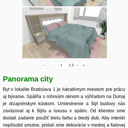
«
‹
z
3
›
»
Panorama city
Byt v lokalite Bratislava 1 je lukratívnym miestom pre prácu
aj bývanie. Spálňa s rohovým oknom a výhľadom na Dunaj
je dizajnérskym kúskom. Umiestnenie a štýl budovy nás
zaväzoval aj k štýlu a luxusu v spálni. Od klientov sme
dostali zadanie použiť bielu farbu a bledý dub. Aby interiér
nepôsobil smutne, pridali sme dekorácie v modrej a fialovej