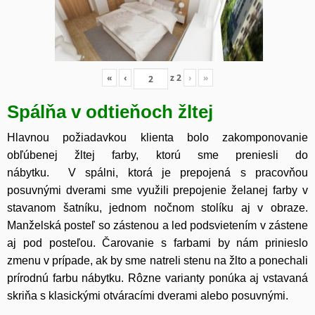
«
‹
z
2
›
»
Spálňa v odtieňoch žltej
Hlavnou požiadavkou klienta bolo zakomponovanie
obľúbenej žltej farby, ktorú sme preniesli do
nábytku. V spálni, ktorá je prepojená s pracovňou
posuvnými dverami sme využili prepojenie želanej farby v
stavanom šatníku, jednom nočnom stolíku aj v obraze.
Manželská posteľ so zástenou a led podsvietením v zástene
aj pod posteľou. Čarovanie s farbami by nám prinieslo
zmenu v prípade, ak by sme natreli stenu na žlto a ponechali
prírodnú farbu nábytku. Rôzne varianty ponúka aj vstavaná
skriňa s klasickými otváracími dverami alebo posuvnými.