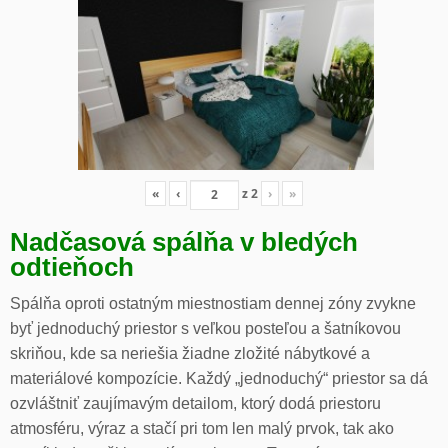
«
‹
z
2
›
»
Nadčasová spálňa v bledých
odtieňoch
Spálňa oproti ostatným miestnostiam dennej zóny zvykne
byť jednoduchý priestor s veľkou posteľou a šatníkovou
skriňou, kde sa neriešia žiadne zložité nábytkové a
materiálové kompozície. Každý „jednoduchý“ priestor sa dá
ozvláštniť zaujímavým detailom, ktorý dodá priestoru
atmosféru, výraz a stačí pri tom len malý prvok, tak ako