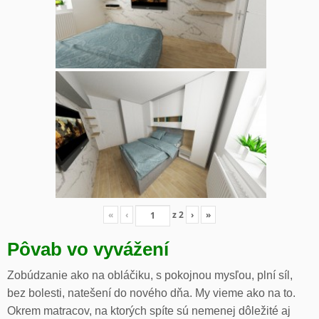
«
‹
z
2
›
»
Pôvab vo vyvážení
Zobúdzanie ako na obláčiku, s pokojnou mysľou, plní síl,
bez bolesti, natešení do nového dňa. My vieme ako na to.
Okrem matracov, na ktorých spíte sú nemenej dôležité aj