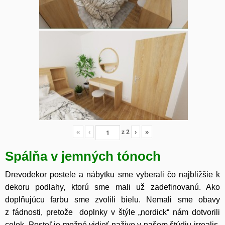
«
‹
z
2
›
»
Spálňa v jemných tónoch
Drevodekor postele a nábytku sme vyberali čo najbližšie k
dekoru podlahy, ktorú sme mali už zadefinovanú. Ako
doplňujúcu farbu sme zvolili bielu. Nemali sme obavy
z fádnosti, pretože doplnky v štýle „nordick“ nám dotvorili
celok. Posteľ je možné vidieť naživo v našom štúdiu irrealis,