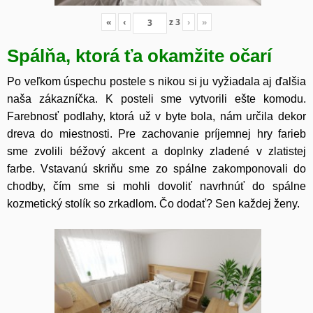
«
‹
z
3
›
»
Spálňa, ktorá ťa okamžite očarí
Po veľkom úspechu postele s nikou si ju vyžiadala aj ďalšia
naša zákazníčka. K posteli sme vytvorili ešte komodu.
Farebnosť podlahy, ktorá už v byte bola, nám určila dekor
dreva do miestnosti. Pre zachovanie príjemnej hry farieb
sme zvolili béžový akcent a doplnky zladené v zlatistej
farbe. Vstavanú skriňu sme zo spálne zakomponovali do
chodby, čím sme si mohli dovoliť navrhnúť do spálne
kozmetický stolík so zrkadlom. Čo dodať? Sen každej ženy.