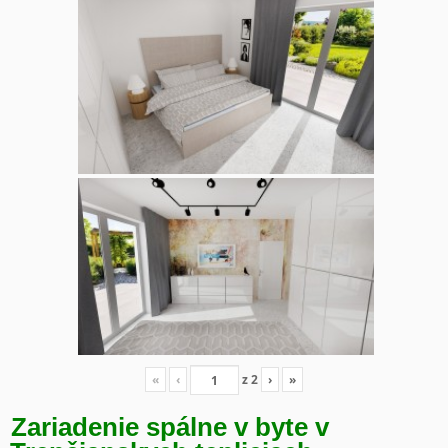
«
‹
z
2
›
»
Zariadenie spálne v byte v