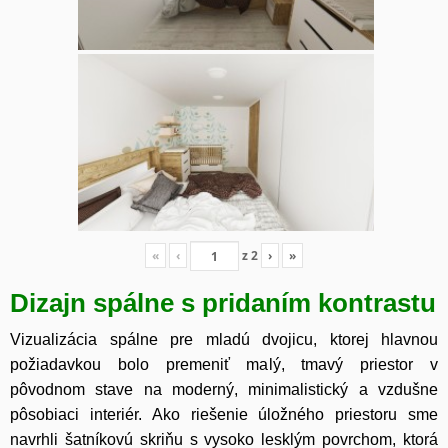
«
‹
z
2
›
»
Dizajn spálne s pridaním kontrastu
Vizualizácia spálne pre mladú dvojicu, ktorej hlavnou
požiadavkou bolo premeniť malý, tmavý priestor v
pôvodnom stave na moderný, minimalistický a vzdušne
pôsobiaci interiér. Ako riešenie úložného priestoru sme
navrhli šatníkovú skriňu s vysoko lesklým povrchom, ktorá