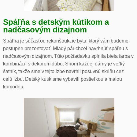
Spáľňa s detským kútikom a
nadčasovým dizajnom
Spáľna je súčasťou rekonštrukcie bytu, ktorý vám budeme
postupne prezentovať. Mladý pár chcel navrhnúť spáľnu s
nadčasovým dizajnom. Túto požiadavku splnila biela farba v
kombinácii s dekorom dubu. Snom každej dámy je veľký
šatník, takže sme v tejto izbe navrhli posuvnú skriňu cez
celú izbu. Detský kútik sme vybavili postieľkou a malou
komodou.