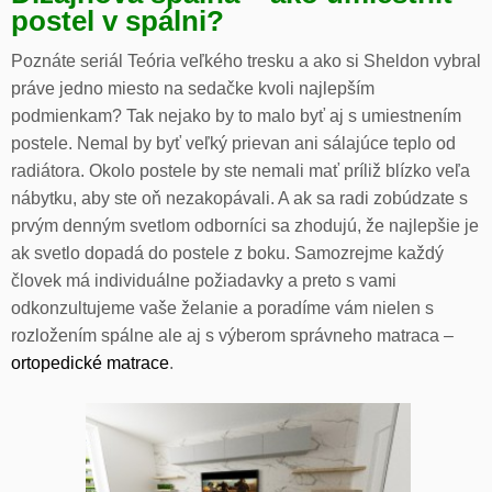
postel v spálni?
Poznáte seriál Teória veľkého tresku a ako si Sheldon vybral
práve jedno miesto na sedačke kvoli najlepším
podmienkam? Tak nejako by to malo byť aj s umiestnením
postele. Nemal by byť veľký prievan ani sálajúce teplo od
radiátora. Okolo postele by ste nemali mať príliž blízko veľa
nábytku, aby ste oň nezakopávali. A ak sa radi zobúdzate s
prvým denným svetlom odborníci sa zhodujú, že najlepšie je
ak svetlo dopadá do postele z boku. Samozrejme každý
človek má individuálne požiadavky a preto s vami
odkonzultujeme vaše želanie a poradíme vám nielen s
rozložením spálne ale aj s výberom správneho matraca –
ortopedické matrace
.