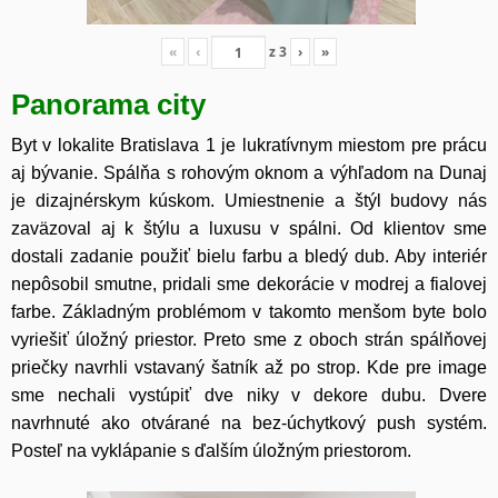
«
‹
z
3
›
»
Panorama city
Byt v lokalite Bratislava 1 je lukratívnym miestom pre prácu
aj bývanie. Spálňa s rohovým oknom a výhľadom na Dunaj
je dizajnérskym kúskom. Umiestnenie a štýl budovy nás
zaväzoval aj k štýlu a luxusu v spálni. Od klientov sme
dostali zadanie použiť bielu farbu a bledý dub. Aby interiér
nepôsobil smutne, pridali sme dekorácie v modrej a fialovej
farbe. Základným problémom v takomto menšom byte bolo
vyriešiť úložný priestor. Preto sme z oboch strán spálňovej
priečky navrhli vstavaný šatník až po strop. Kde pre image
sme nechali vystúpiť dve niky v dekore dubu. Dvere
navrhnuté ako otvárané na bez-úchytkový push systém.
Posteľ na vyklápanie s ďalším úložným priestorom.