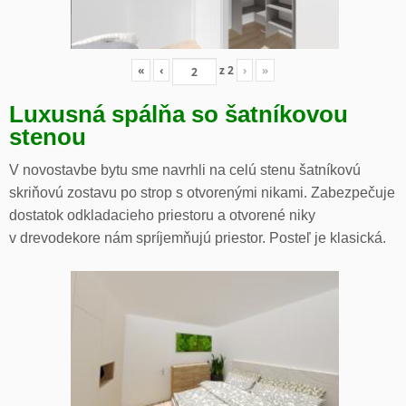
«
‹
z
2
›
»
Luxusná spálňa so šatníkovou
stenou
V novostavbe bytu sme navrhli na celú stenu šatníkovú
skriňovú zostavu po strop s otvorenými nikami. Zabezpečuje
dostatok odkladacieho priestoru a otvorené niky
v drevodekore nám spríjemňujú priestor. Posteľ je klasická.