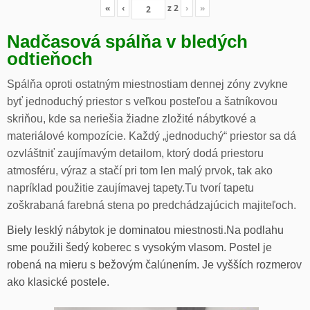
«
‹
z
2
›
»
Nadčasová spálňa v bledých
odtieňoch
Spálňa oproti ostatným miestnostiam dennej zóny zvykne
byť jednoduchý priestor s veľkou posteľou a šatníkovou
skriňou, kde sa neriešia žiadne zložité nábytkové a
materiálové kompozície. Každý „jednoduchý“ priestor sa dá
ozvláštniť zaujímavým detailom, ktorý dodá priestoru
atmosféru, výraz a stačí pri tom len malý prvok, tak ako
napríklad použitie zaujímavej tapety.Tu tvorí tapetu
zoškrabaná farebná stena po predchádzajúcich majiteľoch.
Biely lesklý nábytok je dominatou miestnosti.Na podlahu
sme použili šedý koberec s vysokým vlasom. Postel je
robená na mieru s bežovým čalúnením. Je vyšších rozmerov
ako klasické postele.