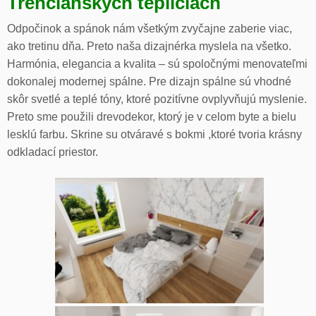
Trenčianskych tepliciach
Odpočinok a spánok nám všetkým zvyčajne zaberie viac,
ako tretinu dňa. Preto naša dizajnérka myslela na všetko.
Harmónia, elegancia a kvalita – sú spoločnými menovateľmi
dokonalej modernej spálne. Pre dizajn spálne sú vhodné
skôr svetlé a teplé tóny, ktoré pozitívne ovplyvňujú myslenie.
Preto sme použili drevodekor, ktorý je v celom byte a bielu
lesklú farbu. Skrine su otváravé s bokmi ,ktoré tvoria krásny
odkladací priestor.