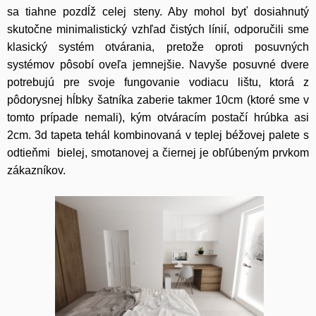
sa tiahne pozdĺž celej steny. Aby mohol byť dosiahnutý
skutočne minimalistický vzhľad čistých línií, odporučili sme
klasický systém otvárania, pretože oproti posuvných
systémov pôsobí oveľa jemnejšie. Navyše posuvné dvere
potrebujú pre svoje fungovanie vodiacu lištu, ktorá z
pôdorysnej hĺbky šatníka zaberie takmer 10cm (ktoré sme v
tomto prípade nemali), kým otváracím postačí hrúbka asi
2cm. 3d tapeta tehál kombinovaná v teplej béžovej palete s
odtieňmi bielej, smotanovej a čiernej je obľúbeným prvkom
zákazníkov.