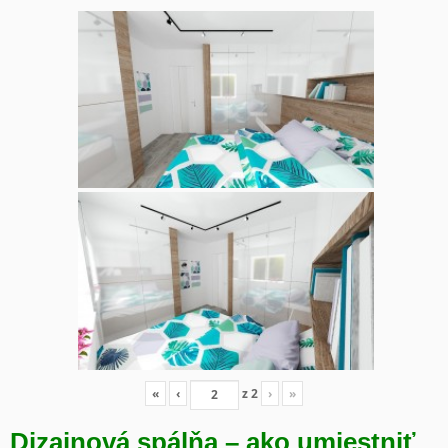
«
‹
z
2
›
»
Dizajnová spálňa – ako umiestniť