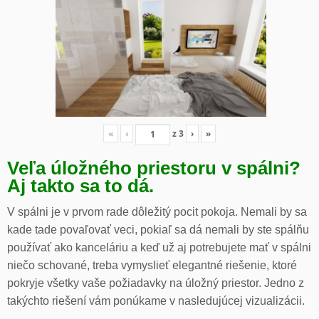
«
‹
z
3
›
»
Veľa úložného priestoru v spálni?
Aj takto sa to dá.
V spálni je v prvom rade dôležitý pocit pokoja. Nemali by sa
kade tade povaľovať veci, pokiaľ sa dá nemali by ste spálňu
používať ako kanceláriu a keď už aj potrebujete mať v spálni
niečo schované, treba vymyslieť elegantné riešenie, ktoré
pokryje všetky vaše požiadavky na úložný priestor. Jedno z
takýchto riešení vám ponúkame v nasledujúcej vizualizácii.