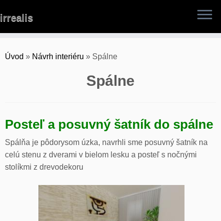
Skip
irrealis
to
content
Úvod
»
Návrh interiéru
»
Spálne
Spálne
Posteľ a posuvný šatník do spálne
Spálňa je pôdorysom úzka, navrhli sme posuvný šatník na
celú stenu z dverami v bielom lesku a posteľ s nočnými
stolíkmi z drevodekoru