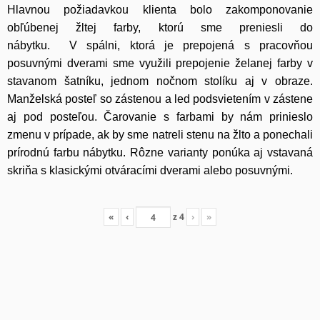
Hlavnou požiadavkou klienta bolo zakomponovanie
obľúbenej žltej farby, ktorú sme preniesli do
nábytku. V spálni, ktorá je prepojená s pracovňou
posuvnými dverami sme využili prepojenie želanej farby v
stavanom šatníku, jednom nočnom stolíku aj v obraze.
Manželská posteľ so zástenou a led podsvietením v zástene
aj pod posteľou. Čarovanie s farbami by nám prinieslo
zmenu v prípade, ak by sme natreli stenu na žlto a ponechali
prírodnú farbu nábytku. Rôzne varianty ponúka aj vstavaná
skriňa s klasickými otváracími dverami alebo posuvnými.
«
‹
z
4
›
»