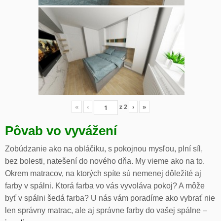
«
‹
z
2
›
»
Pôvab vo vyvážení
Zobúdzanie ako na obláčiku, s pokojnou mysľou, plní síl,
bez bolesti, natešení do nového dňa. My vieme ako na to.
Okrem matracov, na ktorých spíte sú nemenej dôležité aj
farby v spálni. Ktorá farba vo vás vyvoláva pokoj? A môže
byť v spálni šedá farba? U nás vám poradíme ako vybrať nie
len správny matrac, ale aj správne farby do vašej spálne –