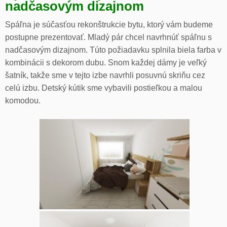
nadčasovým dizajnom
Spáľna je súčasťou rekonštrukcie bytu, ktorý vám budeme
postupne prezentovať. Mladý pár chcel navrhnúť spáľnu s
nadčasovým dizajnom. Túto požiadavku splnila biela farba v
kombinácii s dekorom dubu. Snom každej dámy je veľký
šatník, takže sme v tejto izbe navrhli posuvnú skriňu cez
celú izbu. Detský kútik sme vybavili postieľkou a malou
komodou.