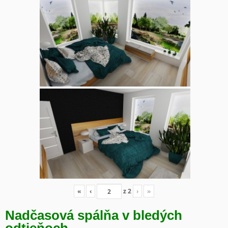
«
‹
z
2
›
»
Nadčasová spálňa v bledých