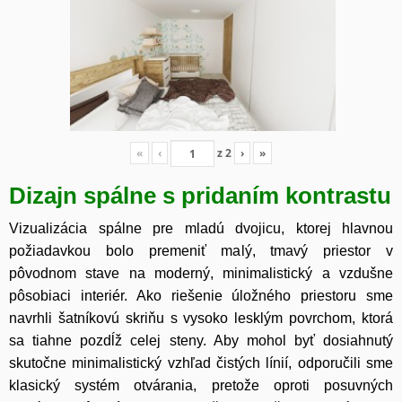
«
‹
z
2
›
»
Dizajn spálne s pridaním kontrastu
Vizualizácia spálne pre mladú dvojicu, ktorej hlavnou
požiadavkou bolo premeniť malý, tmavý priestor v
pôvodnom stave na moderný, minimalistický a vzdušne
pôsobiaci interiér. Ako riešenie úložného priestoru sme
navrhli šatníkovú skriňu s vysoko lesklým povrchom, ktorá
sa tiahne pozdĺž celej steny. Aby mohol byť dosiahnutý
skutočne minimalistický vzhľad čistých línií, odporučili sme
klasický systém otvárania, pretože oproti posuvných