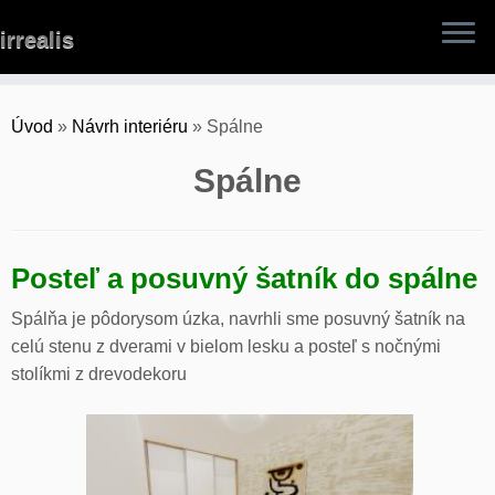
Skip
irrealis
to
content
Úvod
»
Návrh interiéru
»
Spálne
Spálne
Posteľ a posuvný šatník do spálne
Spálňa je pôdorysom úzka, navrhli sme posuvný šatník na
celú stenu z dverami v bielom lesku a posteľ s nočnými
stolíkmi z drevodekoru