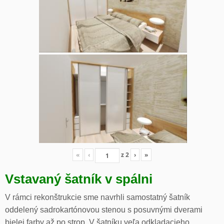
«
‹
z
2
›
»
Vstavaný šatník v spálni
V rámci rekonštrukcie sme navrhli samostatný šatník
oddelený sadrokartónovou stenou s posuvnými dverami
bielej farby až po strop. V šatníku veľa odkladacieho