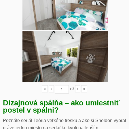
«
‹
z
2
›
»
Dizajnová spálňa – ako umiestniť
postel v spálni?
Poznáte seriál Teória veľkého tresku a ako si Sheldon vybral
práve jedno miesto na sedačke kvoli najlepším