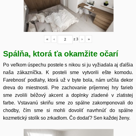
«
‹
z
3
›
»
Spálňa, ktorá ťa okamžite očarí
Po veľkom úspechu postele s nikou si ju vyžiadala aj ďalšia
naša zákazníčka. K posteli sme vytvorili ešte komodu.
Farebnosť podlahy, ktorá už v byte bola, nám určila dekor
dreva do miestnosti. Pre zachovanie príjemnej hry farieb
sme zvolili béžový akcent a doplnky zladené v zlatistej
farbe. Vstavanú skriňu sme zo spálne zakomponovali do
chodby, čím sme si mohli dovoliť navrhnúť do spálne
kozmetický stolík so zrkadlom. Čo dodať? Sen každej ženy.