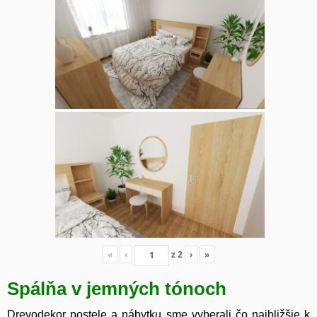
«
‹
z
2
›
»
Spálňa v jemných tónoch
Drevodekor postele a nábytku sme vyberali čo najbližšie k