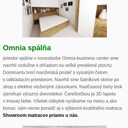
Omnia spálňa
priestor spálne v novostavbe Omnia-business center sme
navrhli vzdušne s ohľadom na veľké presklené plochy.
Dominantu tvorí manželská posteľ s vysokým čelom
s odkladacím priestorom. Navrhli sme šatníkové skrine po
strop s efektne vloženými zásuvkami. Nadčasový biely lesk
zjemňuje výrazný drevodekor. Čerešničkou je 3D tapeta
v tmavej farbe. Všetok nábytok vyrábame na mieru a ako
bonus vám vieme poradiť aj s výberom kvalitného matraca.
Showroom matracov priamo u nás.