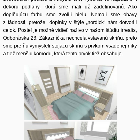
dekoru podlahy, ktorú sme mali už zadefinovanú. Ako
doplňujúcu farbu sme zvolili bielu. Nemali sme obavy
z fádnosti, pretože doplnky v štýle „nordick“ nám dotvorili
celok. Posteľ je možné vidieť naživo v našom štúdiu irrealis,
Odborárska 23. Zákazníčka nechcela vstavanú skriňu, preto
sme pre ňu vymysleli stojacu skriňu s prvkom vsadenej niky
a tiež menšiu komodu, ktorá tento prvok tiež obsahuje.