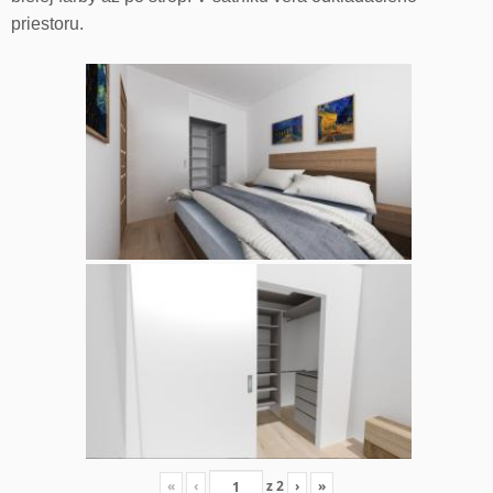
priestoru.
«
‹
z
2
›
»