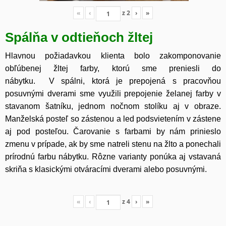
«
‹
z
2
›
»
Spálňa v odtieňoch žltej
Hlavnou požiadavkou klienta bolo zakomponovanie
obľúbenej žltej farby, ktorú sme preniesli do
nábytku. V spálni, ktorá je prepojená s pracovňou
posuvnými dverami sme využili prepojenie želanej farby v
stavanom šatníku, jednom nočnom stolíku aj v obraze.
Manželská posteľ so zástenou a led podsvietením v zástene
aj pod posteľou. Čarovanie s farbami by nám prinieslo
zmenu v prípade, ak by sme natreli stenu na žlto a ponechali
prírodnú farbu nábytku. Rôzne varianty ponúka aj vstavaná
skriňa s klasickými otváracími dverami alebo posuvnými.
«
‹
z
4
›
»