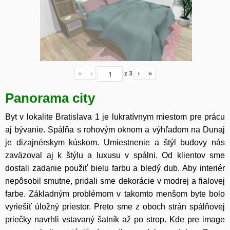
«
‹
z
3
›
»
Panorama city
Byt v lokalite Bratislava 1 je lukratívnym miestom pre prácu
aj bývanie. Spálňa s rohovým oknom a výhľadom na Dunaj
je dizajnérskym kúskom. Umiestnenie a štýl budovy nás
zaväzoval aj k štýlu a luxusu v spálni. Od klientov sme
dostali zadanie použiť bielu farbu a bledý dub. Aby interiér
nepôsobil smutne, pridali sme dekorácie v modrej a fialovej
farbe. Základným problémom v takomto menšom byte bolo
vyriešiť úložný priestor. Preto sme z oboch strán spálňovej
priečky navrhli vstavaný šatník až po strop. Kde pre image