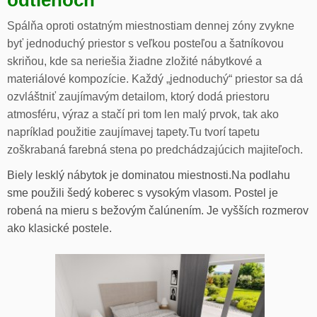
odtieňoch
Spálňa oproti ostatným miestnostiam dennej zóny zvykne
byť jednoduchý priestor s veľkou posteľou a šatníkovou
skriňou, kde sa neriešia žiadne zložité nábytkové a
materiálové kompozície. Každý „jednoduchý“ priestor sa dá
ozvláštniť zaujímavým detailom, ktorý dodá priestoru
atmosféru, výraz a stačí pri tom len malý prvok, tak ako
napríklad použitie zaujímavej tapety.Tu tvorí tapetu
zoškrabaná farebná stena po predchádzajúcich majiteľoch.
Biely lesklý nábytok je dominatou miestnosti.Na podlahu
sme použili šedý koberec s vysokým vlasom. Postel je
robená na mieru s bežovým čalúnením. Je vyšších rozmerov
ako klasické postele.