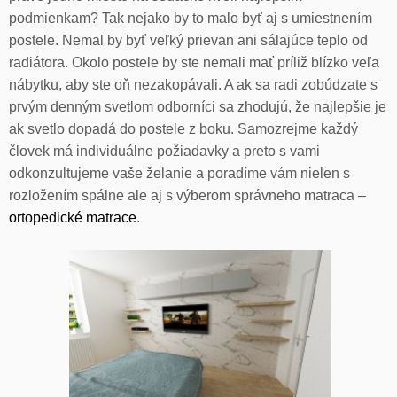
podmienkam? Tak nejako by to malo byť aj s umiestnením
postele. Nemal by byť veľký prievan ani sálajúce teplo od
radiátora. Okolo postele by ste nemali mať príliž blízko veľa
nábytku, aby ste oň nezakopávali. A ak sa radi zobúdzate s
prvým denným svetlom odborníci sa zhodujú, že najlepšie je
ak svetlo dopadá do postele z boku. Samozrejme každý
človek má individuálne požiadavky a preto s vami
odkonzultujeme vaše želanie a poradíme vám nielen s
rozložením spálne ale aj s výberom správneho matraca –
ortopedické matrace
.