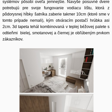
systémov pôsobí oveľa jemnejšie. Navyše posuvné dvere
potrebujú pre svoje fungovanie vodiacu lištu, ktorá z
pôdorysnej hĺbky šatníka zaberie takmer 10cm (ktoré sme v
tomto prípade nemali), kým otváracím postačí hrúbka asi
2cm. 3d tapeta tehál kombinovaná v teplej béžovej palete s
odtieňmi bielej, smotanovej a čiernej je obľúbeným prvkom
zákazníkov.