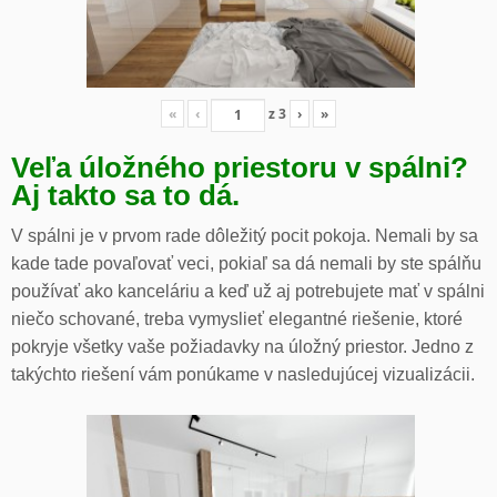
«
‹
z
3
›
»
Veľa úložného priestoru v spálni?
Aj takto sa to dá.
V spálni je v prvom rade dôležitý pocit pokoja. Nemali by sa
kade tade povaľovať veci, pokiaľ sa dá nemali by ste spálňu
používať ako kanceláriu a keď už aj potrebujete mať v spálni
niečo schované, treba vymyslieť elegantné riešenie, ktoré
pokryje všetky vaše požiadavky na úložný priestor. Jedno z
takýchto riešení vám ponúkame v nasledujúcej vizualizácii.