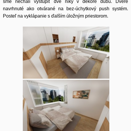
sme nechali vystúpiť dve niky v dekore dubu. Dvere
navrhnuté ako otvárané na bez-úchytkový push systém.
Posteľ na vyklápanie s ďalším úložným priestorom.