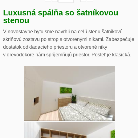
Luxusná spálňa so šatníkovou
stenou
V novostavbe bytu sme navrhli na celú stenu šatníkovú
skriňovú zostavu po strop s otvorenými nikami. Zabezpečuje
dostatok odkladacieho priestoru a otvorené niky
v drevodekore nám spríjemňujú priestor. Posteľ je klasická.