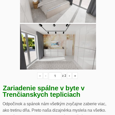
«
‹
z
2
›
»
Zariadenie spálne v byte v
Trenčianskych tepliciach
Odpočinok a spánok nám všetkým zvyčajne zaberie viac,
ako tretinu dňa. Preto naša dizajnérka myslela na všetko.