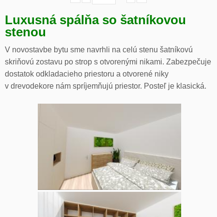
Luxusná spálňa so šatníkovou
stenou
V novostavbe bytu sme navrhli na celú stenu šatníkovú
skriňovú zostavu po strop s otvorenými nikami. Zabezpečuje
dostatok odkladacieho priestoru a otvorené niky
v drevodekore nám spríjemňujú priestor. Posteľ je klasická.