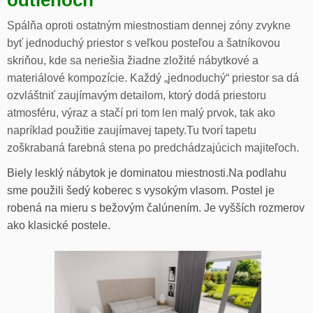
odtieňoch
Spálňa oproti ostatným miestnostiam dennej zóny zvykne
byť jednoduchý priestor s veľkou posteľou a šatníkovou
skriňou, kde sa neriešia žiadne zložité nábytkové a
materiálové kompozície. Každý „jednoduchý“ priestor sa dá
ozvláštniť zaujímavým detailom, ktorý dodá priestoru
atmosféru, výraz a stačí pri tom len malý prvok, tak ako
napríklad použitie zaujímavej tapety.Tu tvorí tapetu
zoškrabaná farebná stena po predchádzajúcich majiteľoch.
Biely lesklý nábytok je dominatou miestnosti.Na podlahu
sme použili šedý koberec s vysokým vlasom. Postel je
robená na mieru s bežovým čalúnením. Je vyšších rozmerov
ako klasické postele.