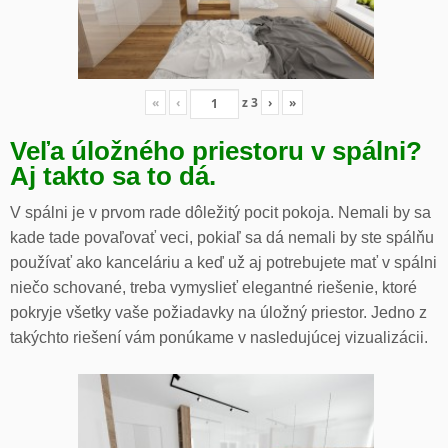
«
‹
z
3
›
»
Veľa úložného priestoru v spálni?
Aj takto sa to dá.
V spálni je v prvom rade dôležitý pocit pokoja. Nemali by sa
kade tade povaľovať veci, pokiaľ sa dá nemali by ste spálňu
používať ako kanceláriu a keď už aj potrebujete mať v spálni
niečo schované, treba vymyslieť elegantné riešenie, ktoré
pokryje všetky vaše požiadavky na úložný priestor. Jedno z
takýchto riešení vám ponúkame v nasledujúcej vizualizácii.