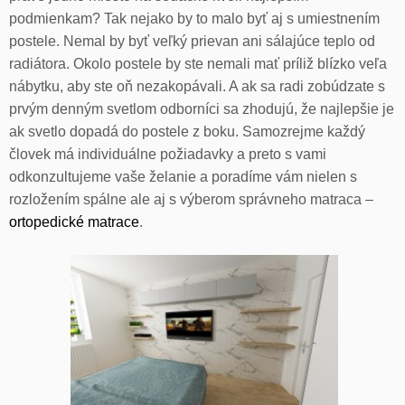
podmienkam? Tak nejako by to malo byť aj s umiestnením
postele. Nemal by byť veľký prievan ani sálajúce teplo od
radiátora. Okolo postele by ste nemali mať príliž blízko veľa
nábytku, aby ste oň nezakopávali. A ak sa radi zobúdzate s
prvým denným svetlom odborníci sa zhodujú, že najlepšie je
ak svetlo dopadá do postele z boku. Samozrejme každý
človek má individuálne požiadavky a preto s vami
odkonzultujeme vaše želanie a poradíme vám nielen s
rozložením spálne ale aj s výberom správneho matraca –
ortopedické matrace
.