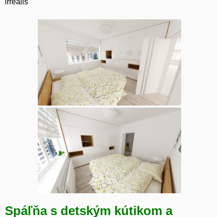
irrealis
Spáľňa s detským kútikom a