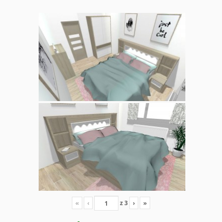
«
‹
z
3
›
»