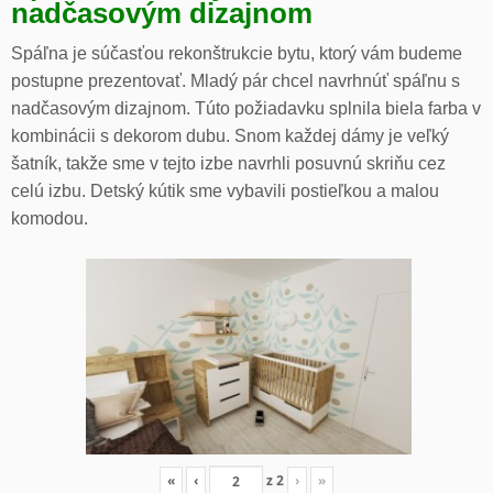
nadčasovým dizajnom
Spáľna je súčasťou rekonštrukcie bytu, ktorý vám budeme
postupne prezentovať. Mladý pár chcel navrhnúť spáľnu s
nadčasovým dizajnom. Túto požiadavku splnila biela farba v
kombinácii s dekorom dubu. Snom každej dámy je veľký
šatník, takže sme v tejto izbe navrhli posuvnú skriňu cez
celú izbu. Detský kútik sme vybavili postieľkou a malou
komodou.
«
‹
z
2
›
»