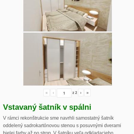
«
‹
z
2
›
»
Vstavaný šatník v spálni
V rámci rekonštrukcie sme navrhli samostatný šatník
oddelený sadrokartónovou stenou s posuvnými dverami
bielej farby až po strop. V šatníku veľa odkladacieho