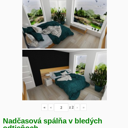
«
‹
z
2
›
»
Nadčasová spálňa v bledých