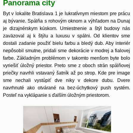
Panorama city
Byt v lokalite Bratislava 1 je lukratívnym miestom pre prácu
aj bývanie. Spálňa s rohovým oknom a výhľadom na Dunaj
je dizajnérskym kúskom. Umiestnenie a štýl budovy nás
zaväzoval aj k štýlu a luxusu v spálni. Od klientov sme
dostali zadanie použiť bielu farbu a bledý dub. Aby interiér
nepôsobil smutne, pridali sme dekorácie v modrej a fialovej
farbe. Základným problémom v takomto menšom byte bolo
vyriešiť úložný priestor. Preto sme z oboch strán spálňovej
priečky navrhli vstavaný šatník až po strop. Kde pre image
sme nechali vystúpiť dve niky v dekore dubu. Dvere
navrhnuté ako otvárané na bez-úchytkový push systém.
Posteľ na vyklápanie s ďalším úložným priestorom.