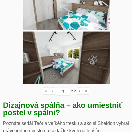
«
‹
z
2
›
»
Dizajnová spálňa – ako umiestniť
postel v spálni?
Poznáte seriál Teória veľkého tresku a ako si Sheldon vybral
práve jedno miesto na sedačke kvoli najlepším