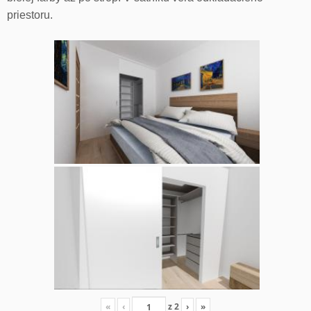
priestoru.
«
‹
z
2
›
»