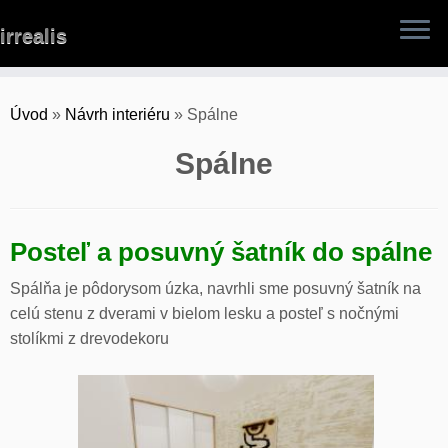
Skip
irrealis
to
content
Úvod
»
Návrh interiéru
»
Spálne
Spálne
Posteľ a posuvný šatník do spálne
Spálňa je pôdorysom úzka, navrhli sme posuvný šatník na
celú stenu z dverami v bielom lesku a posteľ s nočnými
stolíkmi z drevodekoru