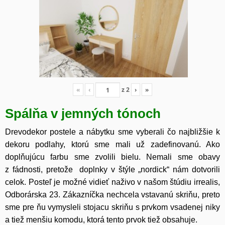
«
‹
z
2
›
»
Spálňa v jemných tónoch
Drevodekor postele a nábytku sme vyberali čo najbližšie k
dekoru podlahy, ktorú sme mali už zadefinovanú. Ako
doplňujúcu farbu sme zvolili bielu. Nemali sme obavy
z fádnosti, pretože doplnky v štýle „nordick“ nám dotvorili
celok. Posteľ je možné vidieť naživo v našom štúdiu irrealis,
Odborárska 23. Zákazníčka nechcela vstavanú skriňu, preto
sme pre ňu vymysleli stojacu skriňu s prvkom vsadenej niky
a tiež menšiu komodu, ktorá tento prvok tiež obsahuje.