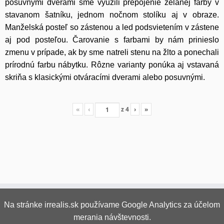
posuvnými dverami sme využili prepojenie želanej farby v
stavanom šatníku, jednom nočnom stolíku aj v obraze.
Manželská posteľ so zástenou a led podsvietením v zástene
aj pod posteľou. Čarovanie s farbami by nám prinieslo
zmenu v prípade, ak by sme natreli stenu na žlto a ponechali
prírodnú farbu nábytku. Rôzne varianty ponúka aj vstavaná
skriňa s klasickými otváracími dverami alebo posuvnými.
«
‹
z
4
›
»
Na stránke irrealis.sk používame Google Analytics za účelom
merania návštevnosti.