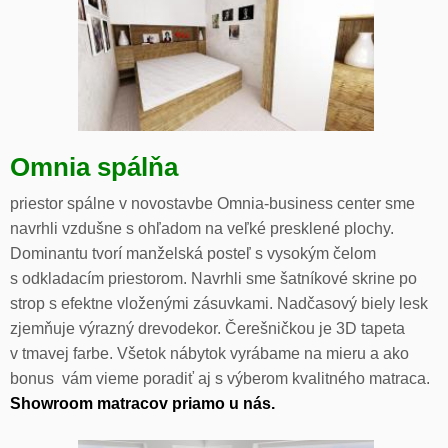
Omnia spálňa
priestor spálne v novostavbe Omnia-business center sme
navrhli vzdušne s ohľadom na veľké presklené plochy.
Dominantu tvorí manželská posteľ s vysokým čelom
s odkladacím priestorom. Navrhli sme šatníkové skrine po
strop s efektne vloženými zásuvkami. Nadčasový biely lesk
zjemňuje výrazný drevodekor. Čerešničkou je 3D tapeta
v tmavej farbe. Všetok nábytok vyrábame na mieru a ako
bonus vám vieme poradiť aj s výberom kvalitného matraca.
Showroom matracov priamo u nás.