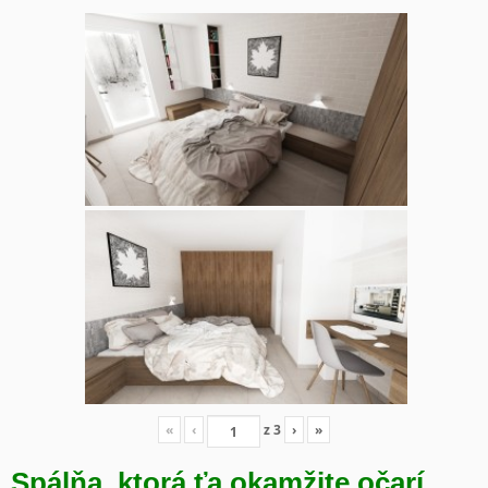
«
‹
z
3
›
»
Spálňa, ktorá ťa okamžite očarí