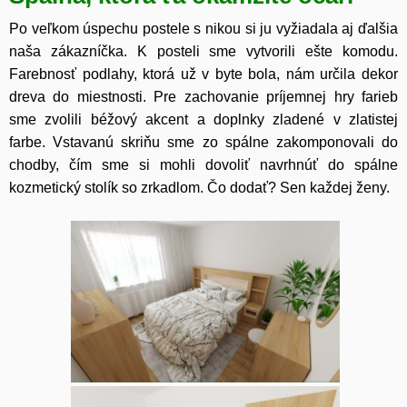
Po veľkom úspechu postele s nikou si ju vyžiadala aj ďalšia
naša zákazníčka. K posteli sme vytvorili ešte komodu.
Farebnosť podlahy, ktorá už v byte bola, nám určila dekor
dreva do miestnosti. Pre zachovanie príjemnej hry farieb
sme zvolili béžový akcent a doplnky zladené v zlatistej
farbe. Vstavanú skriňu sme zo spálne zakomponovali do
chodby, čím sme si mohli dovoliť navrhnúť do spálne
kozmetický stolík so zrkadlom. Čo dodať? Sen každej ženy.