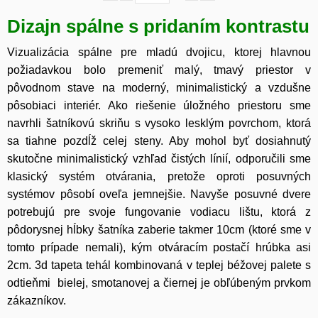
Dizajn spálne s pridaním kontrastu
Vizualizácia spálne pre mladú dvojicu, ktorej hlavnou
požiadavkou bolo premeniť malý, tmavý priestor v
pôvodnom stave na moderný, minimalistický a vzdušne
pôsobiaci interiér. Ako riešenie úložného priestoru sme
navrhli šatníkovú skriňu s vysoko lesklým povrchom, ktorá
sa tiahne pozdĺž celej steny. Aby mohol byť dosiahnutý
skutočne minimalistický vzhľad čistých línií, odporučili sme
klasický systém otvárania, pretože oproti posuvných
systémov pôsobí oveľa jemnejšie. Navyše posuvné dvere
potrebujú pre svoje fungovanie vodiacu lištu, ktorá z
pôdorysnej hĺbky šatníka zaberie takmer 10cm (ktoré sme v
tomto prípade nemali), kým otváracím postačí hrúbka asi
2cm. 3d tapeta tehál kombinovaná v teplej béžovej palete s
odtieňmi bielej, smotanovej a čiernej je obľúbeným prvkom
zákazníkov.