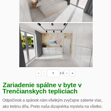
«
‹
z
2
›
»
Zariadenie spálne v byte v
Trenčianskych tepliciach
Odpočinok a spánok nám všetkým zvyčajne zaberie viac,
ako tretinu dňa. Preto naša dizajnérka myslela na všetko.