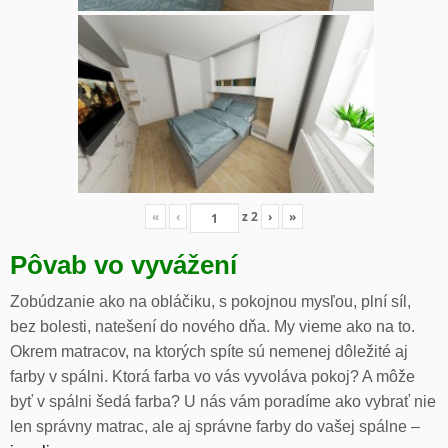
«
‹
z
2
›
»
Pôvab vo vyvážení
Zobúdzanie ako na obláčiku, s pokojnou mysľou, plní síl,
bez bolesti, natešení do nového dňa. My vieme ako na to.
Okrem matracov, na ktorých spíte sú nemenej dôležité aj
farby v spálni. Ktorá farba vo vás vyvoláva pokoj? A môže
byť v spálni šedá farba? U nás vám poradíme ako vybrať nie
len správny matrac, ale aj správne farby do vašej spálne –