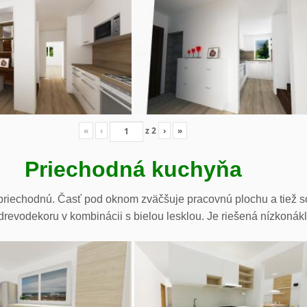
«
‹
z
2
›
»
Priechodná kuchyňa
riechodnú. Časť pod oknom zväčšuje pracovnú plochu a tiež sc
drevodekoru v kombinácii s bielou lesklou. Je riešená nízkonák