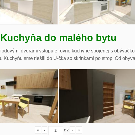
Kuchyňa do malého bytu
hodovými dverami vstupuje rovno kuchyne spojenej s obývačkou.
. Kuchyňu sme riešili do U-čka so skrinkami po strop. Od obývač
«
‹
z
2
›
»