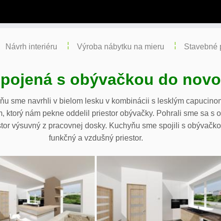
Návrh interiéru
Výroba nábytku na mieru
Stavebné 
pojená s obývačkou do novo
yňu sme navrhli v bielom lesku v kombinácii s lesklým capuci
 ktorý nám pekne oddelil priestor obývačky. Pohrali sme sa s
stor výsuvný z pracovnej dosky. Kuchyňu sme spojili s obývačko
funkčný a vzdušný priestor.