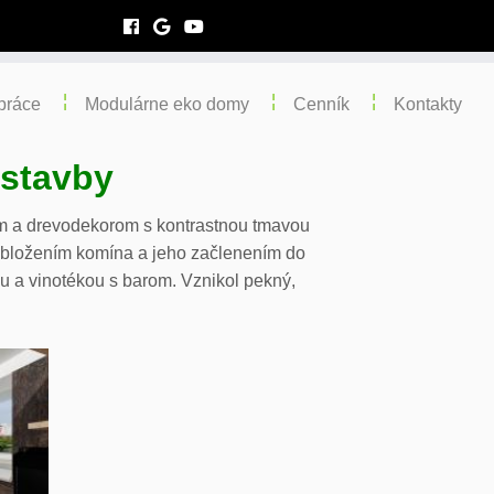
práce
Modulárne eko domy
Cenník
Kontakty
stavby
nom a drevodekorom s kontrastnou tmavou
 obložením komína a jeho začlenením do
u a vinotékou s barom. Vznikol pekný,