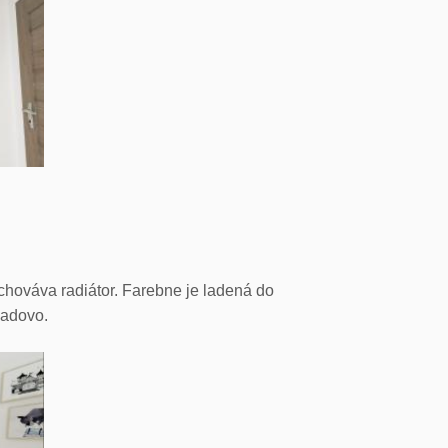
hováva radiátor. Farebne je ladená do
ladovo.