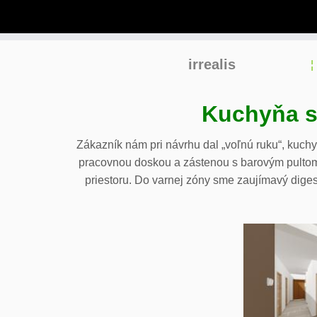
Skip
irrealis
to
content
Kuchyňa s
Zákazník nám pri návrhu dal „voľnú ruku“, kuch
pracovnou doskou a zástenou s barovým pultom,
priestoru. Do varnej zóny sme zaujímavý dige