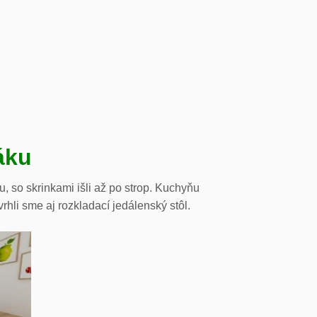
áku
, so skrinkami išli až po strop. Kuchyňu
li sme aj rozkladací jedálenský stôl.