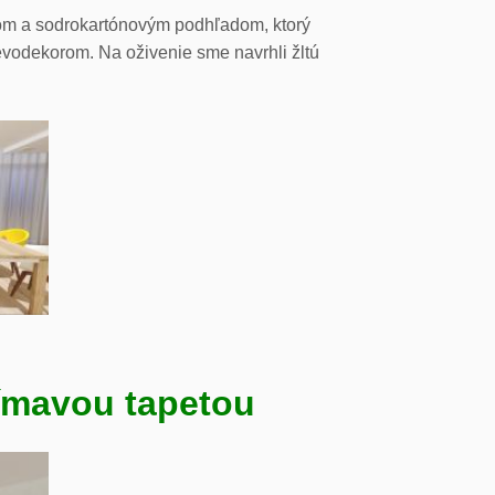
tom a sodrokartónovým podhľadom, ktorý
evodekorom. Na oživenie sme navrhli žltú
ímavou tapetou