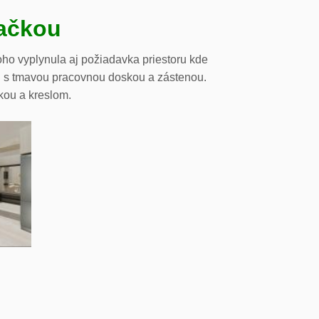
vačkou
oho vyplynula aj požiadavka priestoru kde
cii s tmavou pracovnou doskou a zástenou.
kou a kreslom.