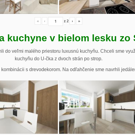
«
‹
z
2
›
»
a kuchyne v bielom lesku zo
li do veľmi malého priestoru luxusnú kuchyňu. Chceli sme využ
kuchyňu do U-čka z dvoch strán po strop.
te v kombinácii s drevodekorom. Na odľahčenie sme navrhli jedále