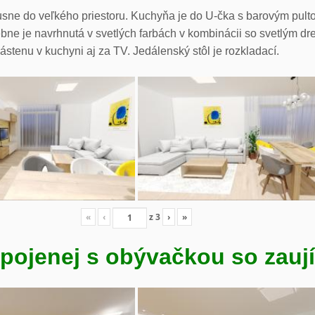
sne do veľkého priestoru. Kuchyňa je do U-čka s barovým pul
ne je navrhnutá v svetlých farbách v kombinácii so svetlým dr
ástenu v kuchyni aj za TV. Jedálenský stôl je rozkladací.
«
‹
z
3
›
»
pojenej s obývačkou so zauj