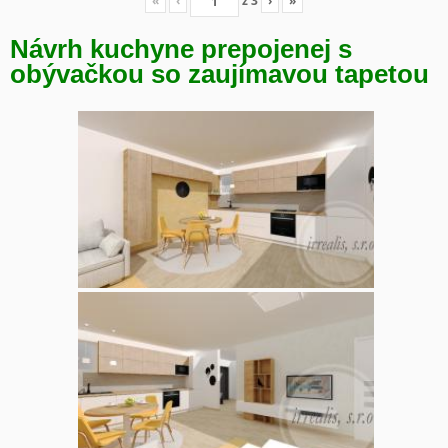
«
‹
z
3
›
»
Návrh kuchyne prepojenej s
obývačkou so zaujímavou tapetou