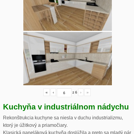
«
‹
z
6
›
»
Kuchyňa v industriálnom nádychu
Rekonštrukcia kuchyne sa niesla v duchu industrializmu,
ktorý je úžitkový a priamočiary.
Klasická paneláková kuchyňa doslúžila a preto sa mladý pár