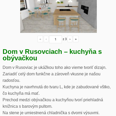
«
‹
z
3
›
»
Dom v Rusovciach – kuchyňa s
obývačkou
Dom v Rusoviac je ukážkou toho ako vieme tvoriť dizajn.
Zariadiť celý dom funkčne a zároveň vkusne je našou
radosťou.
Kuchyna je navrhnutá do tvaru L, kde je zabudované vštko,
čo kuchyňa má mať.
Prechod medzi obývačkou a kuchyňou tvorí priehladná
knižnica s barovým pultom.
Na stene je umiestnená chladnička s dvomi výsuvmi.