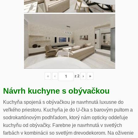
«
‹
z
2
›
»
Návrh kuchyne s obývačkou
Kuchyňa spojená s obývačkou je navrhnutá luxusne do
veľkého priestoru. Kuchyňa je do U-čka s barovým pultom a
sodrokartónovým podhľadom, ktorý nám opticky oddeľuje
kuchyňu od obývačky. Farebne je navrhnutá v svetlých
farbách v kombinácii so svetlým drevodekorom. Na oživenie