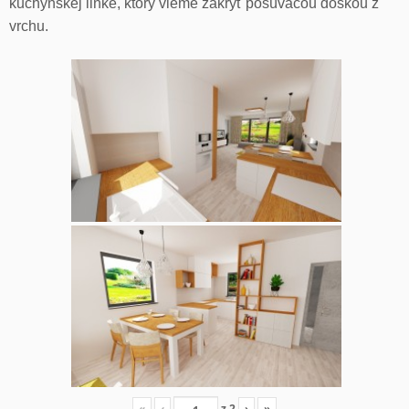
kuchynskej linke, ktorý vieme zakryť posúvacou doskou z
vrchu.