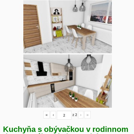
«
‹
z
2
›
»
Kuchyňa s obývačkou v rodinnom