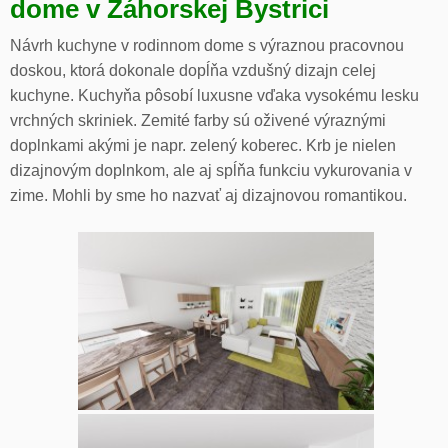
dome v Záhorskej Bystrici
Návrh kuchyne v rodinnom dome s výraznou pracovnou
doskou, ktorá dokonale dopĺňa vzdušný dizajn celej
kuchyne. Kuchyňa pôsobí luxusne vďaka vysokému lesku
vrchných skriniek. Zemité farby sú oživené výraznými
doplnkami akými je napr. zelený koberec. Krb je nielen
dizajnovým doplnkom, ale aj spĺňa funkciu vykurovania v
zime. Mohli by sme ho nazvať aj dizajnovou romantikou.