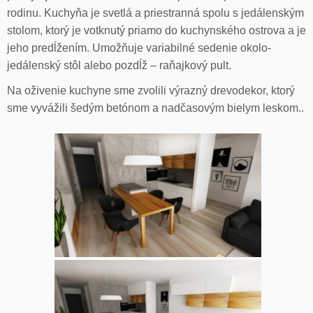
rodinu. Kuchyňa je svetlá a priestranná spolu s jedálenským
stolom, ktorý je votknutý priamo do kuchynského ostrova a je
jeho predĺžením. Umožňuje variabilné sedenie okolo-
jedálenský stôl alebo pozdĺž – raňajkový pult.
Na oživenie kuchyne sme zvolili výrazný drevodekor, ktorý
sme vyvážili šedým betónom a nadčasovým bielym leskom..