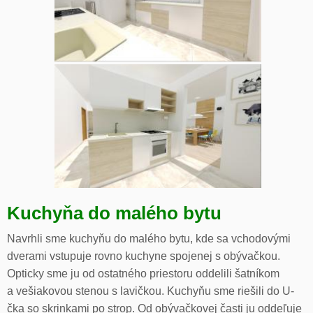
Kuchyňa do malého bytu
Navrhli sme kuchyňu do malého bytu, kde sa vchodovými
dverami vstupuje rovno kuchyne spojenej s obývačkou.
Opticky sme ju od ostatného priestoru oddelili šatníkom
a vešiakovou stenou s lavičkou. Kuchyňu sme riešili do U-
čka so skrinkami po strop. Od obývačkovej časti ju oddeľuje