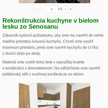
«
‹
z
2
›
»
Rekonštrukcia kuchyne v bielom
lesku zo Senosanu
Zákazník vyslovil požiadavku, aby sme mu navrhli do veľmi
malého priestoru luxusnú kuchyňu. Chceli sme využiť
maximum priestoru, preto sme navrhli kuchyňu do U-čka
z dvoch strán po strop.
Materiál sme zvolili biely lesk v najvyššej kvalite
v kombinácii s drevodekorom. Na odľahčenie sme navrhli
jedálenský stôl z oceľovej konštrukcie so sklom.