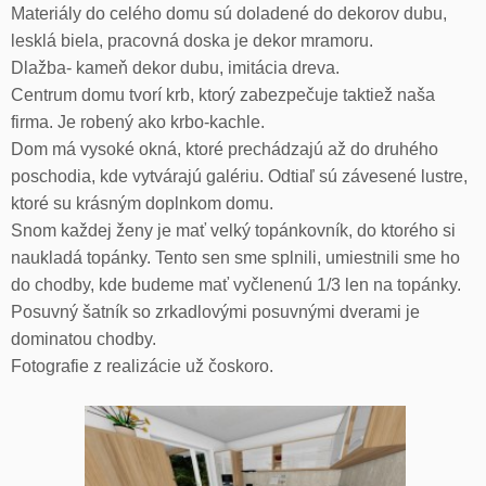
Materiály do celého domu sú doladené do dekorov dubu,
lesklá biela, pracovná doska je dekor mramoru.
Dlažba- kameň dekor dubu, imitácia dreva.
Centrum domu tvorí krb, ktorý zabezpečuje taktiež naša
firma. Je robený ako krbo-kachle.
Dom má vysoké okná, ktoré prechádzajú až do druhého
poschodia, kde vytvárajú galériu. Odtiaľ sú závesené lustre,
ktoré su krásným doplnkom domu.
Snom každej ženy je mať velký topánkovník, do ktorého si
naukladá topánky. Tento sen sme splnili, umiestnili sme ho
do chodby, kde budeme mať vyčlenenú 1/3 len na topánky.
Posuvný šatník so zrkadlovými posuvnými dverami je
dominatou chodby.
Fotografie z realizácie už čoskoro.