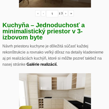
«
‹
z
3
›
»
Kuchyňa – Jednoduchosť a
minimalistický priestor v 3-
izbovom byte
Návrh priestoru kuchyne je dôležitá súčasť každej
rekonštrukcie a rovnako veľký dôraz na detaily kladenieme
aj pri realizáciách kuchýň, ktoré si môžte pozreť taktiež na
nasej stránke
Galérie realizácií.