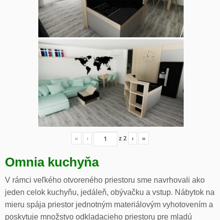
«
‹
z
2
›
»
Omnia kuchyňa
V rámci veľkého otvoreného priestoru sme navrhovali ako
jeden celok kuchyňu, jedáleň, obývačku a vstup. Nábytok na
mieru spája priestor jednotným materiálovým vyhotovením a
poskytuje množstvo odkladacieho priestoru pre mladú