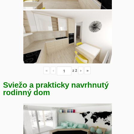
«
‹
z
2
›
»
Sviežo a prakticky navrhnutý
rodinný dom