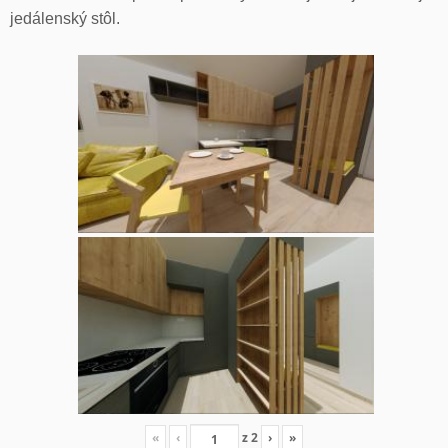
jedálenský stôl.
«
‹
z
2
›
»