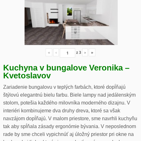
«
‹
z
3
›
»
Kuchyna v bungalove Veronika –
Kvetoslavov
Zariadenie bungalovu v teplých farbách, ktoré dopĺňajú
štýlovú elegantnú bielu farbu. Biele lampy nad jedálenským
stolom, potešia každého milovníka moderného dizajnu. V
interiéri kombinujeme dva druhy dreva, ktoré sa však
navzájom dopĺňajú. V malom priestore, sme navrhli kuchyňu
tak aby spĺňala zásady ergonómie bývania. V neposlednom
rade by sme chceli vypichnúť aj úložný priestor pri okne na