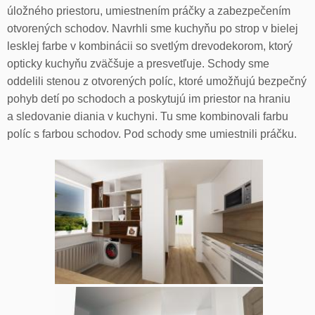
úložného priestoru, umiestnením práčky a zabezpečením
otvorených schodov. Navrhli sme kuchyňu po strop v bielej
lesklej farbe v kombinácii so svetlým drevodekorom, ktorý
opticky kuchyňu zväčšuje a presvetľuje. Schody sme
oddelili stenou z otvorených políc, ktoré umožňujú bezpečný
pohyb detí po schodoch a poskytujú im priestor na hraniu
a sledovanie diania v kuchyni. Tu sme kombinovali farbu
políc s farbou schodov. Pod schody sme umiestnili práčku.