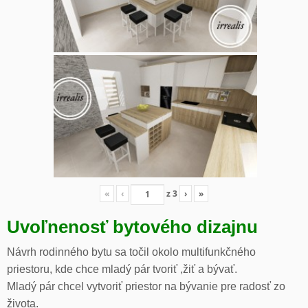
«
‹
z
3
›
»
Uvoľnenosť bytového dizajnu
Návrh rodinného bytu sa točil okolo multifunkčného
priestoru, kde chce mladý pár tvoriť ,žiť a bývať.
Mladý pár chcel vytvoriť priestor na bývanie pre radosť zo
života.