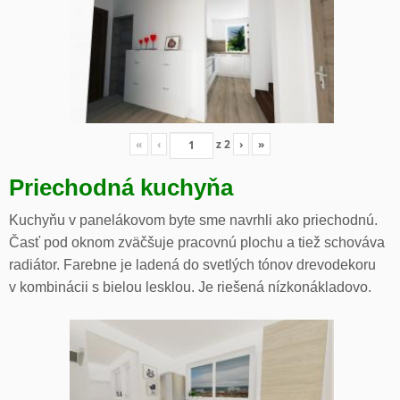
«
‹
z
2
›
»
Priechodná kuchyňa
Kuchyňu v panelákovom byte sme navrhli ako priechodnú.
Časť pod oknom zväčšuje pracovnú plochu a tiež schováva
radiátor. Farebne je ladená do svetlých tónov drevodekoru
v kombinácii s bielou lesklou. Je riešená nízkonákladovo.