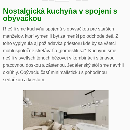
Nostalgická kuchyňa v spojení s
obývačkou
Riešili sme kuchyňu spojenú s obývačkou pre starších
manželov, ktorí vymenili byt za menší po odchode detí. Z
toho vyplynula aj požiadavka priestoru kde by sa všetci
mohli spoločne stretávať a „pomestili sa“. Kuchyňu sme
riešili v svetlých tónoch béžovej v kombinácii s tmavou
pracovnou doskou a zástenou. Jedálenský stôl sme navrhli
okrúhly. Obývaciu časť minimalistickú s pohodlnou
sedačkou a kreslom.