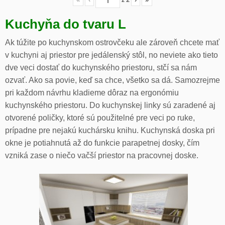
«
‹
z
2
›
»
Kuchyňa do tvaru L
Ak túžite po kuchynskom ostrovčeku ale zároveň chcete mať
v kuchyni aj priestor pre jedálenský stôl, no neviete ako tieto
dve veci dostať do kuchynského priestoru, stčí sa nám
ozvať. Ako sa povie, keď sa chce, všetko sa dá. Samozrejme
pri každom návrhu kladieme dôraz na ergonómiu
kuchynského priestoru. Do kuchynskej linky sú zaradené aj
otvorené poličky, ktoré sú použitelné pre veci po ruke,
prípadne pre nejakú kuchársku knihu. Kuchynská doska pri
okne je potiahnutá až do funkcie parapetnej dosky, čím
vzniká zase o niečo vačší priestor na pracovnej doske.