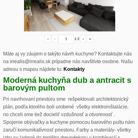
«
‹
z
2
›
»
Máte aj vy záujem o takýto návrh kuchyne? Kontaktujte nás
na irrealis@irrealis.sk prípadne nás navštívte osobne. Našu
adresu s mapou nájdete tu:
Kontakty
Moderná kuchyňa dub a antracit s
barovým pultom
Pri navrhovaní priestoru sme rešpektovali architektonický
plán, podľa ktorého boli urobené všetky elektroinštalácie,
no chceli sme tiež docieliť vzdušnosť a otvorenosť .
Spojenie obývačky a kuchyne pomocou barového pultu nám
zaručí komunikatívnosť priestoru. Farby a materiály- všetky
izby su ladené do teplého drevodekoru v kombínacií s