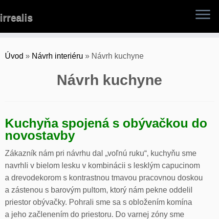
Skip
irrealis
to
content
Úvod
»
Návrh interiéru
»
Návrh kuchyne
Návrh kuchyne
Kuchyňa spojená s obývačkou do
novostavby
Zákazník nám pri návrhu dal „voľnú ruku“, kuchyňu sme
navrhli v bielom lesku v kombinácii s lesklým capucinom
a drevodekorom s kontrastnou tmavou pracovnou doskou
a zástenou s barovým pultom, ktorý nám pekne oddelil
priestor obývačky. Pohrali sme sa s obložením komína
a jeho začlenením do priestoru. Do varnej zóny sme