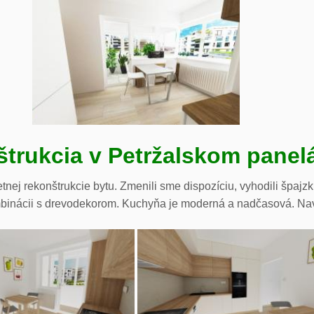
trukcia v Petržalskom panel
ej rekonštrukcie bytu. Zmenili sme dispozíciu, vyhodili špajzku
mbinácii s drevodekorom. Kuchyňa je moderná a nadčasová. Navrh