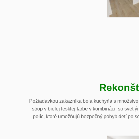
Rekonšt
Požiadavkou zákazníka bola kuchyňa s množstvom
strop v bielej lesklej farbe v kombinácii so sve
políc, ktoré umožňujú bezpečný pohyb detí po sc