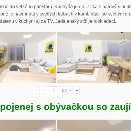
sne do veľkého priestoru. Kuchyňa je do U-čka s barovým pul
ne je navrhnutá v svetlých farbách v kombinácii so svetlým dr
ástenu v kuchyni aj za TV. Jedálenský stôl je rozkladací.
«
‹
z
3
›
»
pojenej s obývačkou so zauj