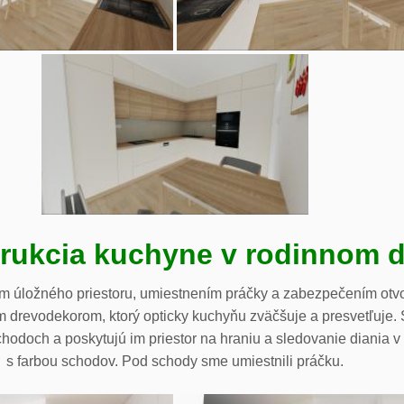
rukcia kuchyne v rodinnom 
 úložného priestoru, umiestnením práčky a zabezpečením otv
tlým drevodekorom, ktorý opticky kuchyňu zväčšuje a presvetľuje
hodoch a poskytujú im priestor na hraniu a sledovanie diania v
s farbou schodov. Pod schody sme umiestnili práčku.