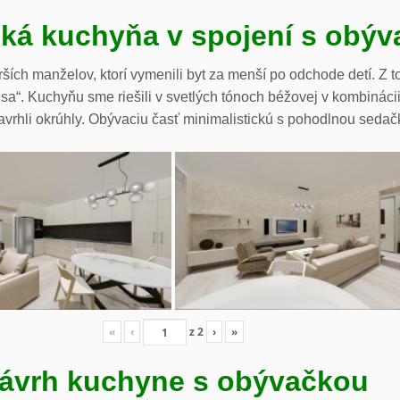
cká kuchyňa v spojení s obý
ších manželov, ktorí vymenili byt za menší po odchode detí. Z t
li sa“. Kuchyňu sme riešili v svetlých tónoch béžovej v kombiná
avrhli okrúhly. Obývaciu časť minimalistickú s pohodlnou sedač
«
‹
z
2
›
»
ávrh kuchyne s obývačkou