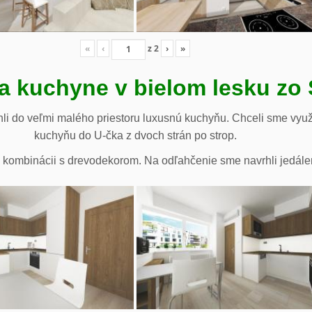
«
‹
z
2
›
»
a kuchyne v bielom lesku zo
li do veľmi malého priestoru luxusnú kuchyňu. Chceli sme využ
kuchyňu do U-čka z dvoch strán po strop.
te v kombinácii s drevodekorom. Na odľahčenie sme navrhli jedále