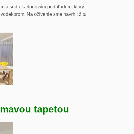
tom a sodrokartónovým podhľadom, ktorý
evodekorom. Na oživenie sme navrhli žltú
ímavou tapetou