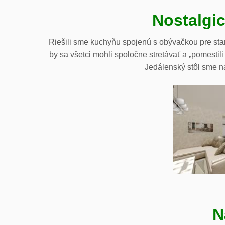
Nostalgi
Riešili sme kuchyňu spojenú s obývačkou pre star
by sa všetci mohli spoločne stretávať a „pomesti
Jedálenský stôl sme n
N