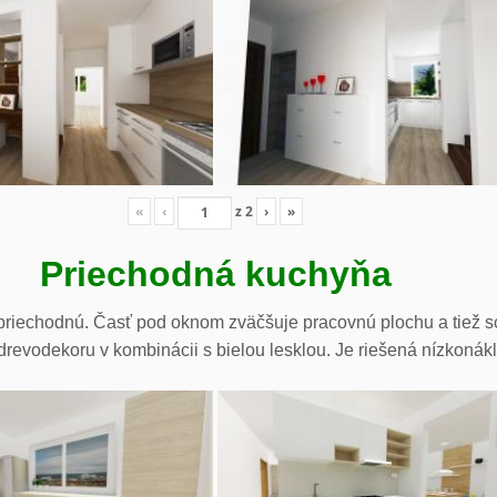
«
‹
z
2
›
»
Priechodná kuchyňa
riechodnú. Časť pod oknom zväčšuje pracovnú plochu a tiež sc
drevodekoru v kombinácii s bielou lesklou. Je riešená nízkonák