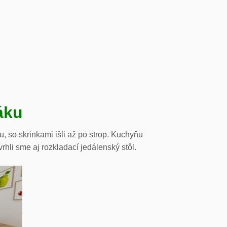
áku
, so skrinkami išli až po strop. Kuchyňu
li sme aj rozkladací jedálenský stôl.