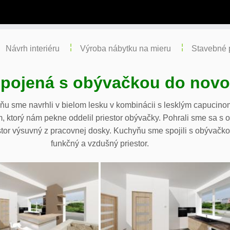
Návrh interiéru
Výroba nábytku na mieru
Stavebné 
pojená s obývačkou do novo
yňu sme navrhli v bielom lesku v kombinácii s lesklým capuci
 ktorý nám pekne oddelil priestor obývačky. Pohrali sme sa s
stor výsuvný z pracovnej dosky. Kuchyňu sme spojili s obývačko
funkčný a vzdušný priestor.