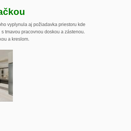
vačkou
oho vyplynula aj požiadavka priestoru kde
cii s tmavou pracovnou doskou a zástenou.
kou a kreslom.