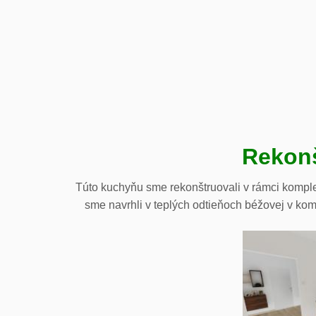
Rekonš
Túto kuchyňu sme rekonštruovali v rámci kompletn
sme navrhli v teplých odtieňoch béžovej v ko