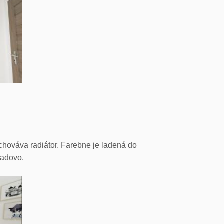
hováva radiátor. Farebne je ladená do
ladovo.