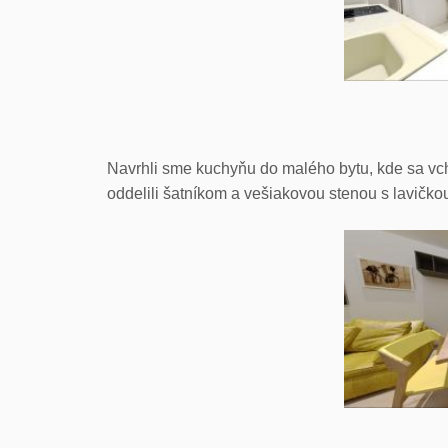
Navrhli sme kuchyňu do malého bytu, kde sa vc
oddelili šatníkom a vešiakovou stenou s lavičkou