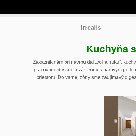
Skip
irrealis
to
content
Kuchyňa s
Zákazník nám pri návrhu dal „voľnú ruku“, kuch
pracovnou doskou a zástenou s barovým pultom,
priestoru. Do varnej zóny sme zaujímavý dige