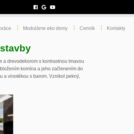
práce
Modulárne eko domy
Cenník
Kontakty
stavby
nom a drevodekorom s kontrastnou tmavou
 obložením komína a jeho začlenením do
u a vinotékou s barom. Vznikol pekný,