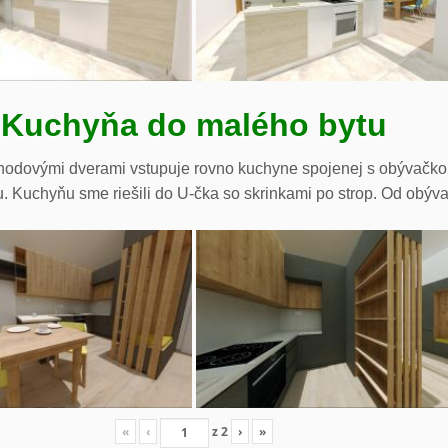
Kuchyňa do malého bytu
hodovými dverami vstupuje rovno kuchyne spojenej s obývačkou.
. Kuchyňu sme riešili do U-čka so skrinkami po strop. Od obývač
«
‹
z
2
›
»