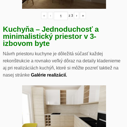
«
‹
z
3
›
»
Kuchyňa – Jednoduchosť a
minimalistický priestor v 3-
izbovom byte
Návrh priestoru kuchyne je dôležitá súčasť každej
rekonštrukcie a rovnako veľký dôraz na detaily kladenieme
aj pri realizáciách kuchýň, ktoré si môžte pozreť taktiež na
nasej stránke
Galérie realizácií.