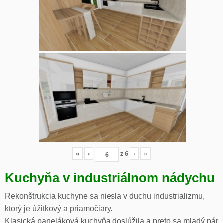
«
‹
z
6
›
»
Kuchyňa v industriálnom nádychu
Rekonštrukcia kuchyne sa niesla v duchu industrializmu,
ktorý je úžitkový a priamočiary.
Klasická paneláková kuchyňa doslúžila a preto sa mladý pár