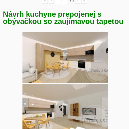
«
‹
z
3
›
»
Návrh kuchyne prepojenej s
obývačkou so zaujímavou tapetou