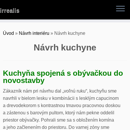
Skip
irrealis
to
content
Úvod
»
Návrh interiéru
»
Návrh kuchyne
Návrh kuchyne
Kuchyňa spojená s obývačkou do
novostavby
Zákazník nám pri návrhu dal „voľnú ruku“, kuchyňu sme
navrhli v bielom lesku v kombinácii s lesklým capucinom
a drevodekorom s kontrastnou tmavou pracovnou doskou
a zástenou s barovým pultom, ktorý nám pekne oddelil
priestor obývačky. Pohrali sme sa s obložením komína
a jeho začlenením do priestoru. Do varnej zóny sme