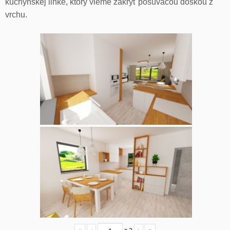
kuchynskej linke, ktorý vieme zakryť posúvacou doskou z
vrchu.