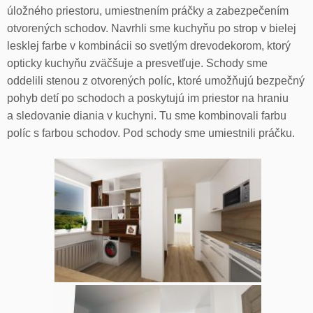
úložného priestoru, umiestnením práčky a zabezpečením
otvorených schodov. Navrhli sme kuchyňu po strop v bielej
lesklej farbe v kombinácii so svetlým drevodekorom, ktorý
opticky kuchyňu zväčšuje a presvetľuje. Schody sme
oddelili stenou z otvorených políc, ktoré umožňujú bezpečný
pohyb detí po schodoch a poskytujú im priestor na hraniu
a sledovanie diania v kuchyni. Tu sme kombinovali farbu
políc s farbou schodov. Pod schody sme umiestnili práčku.