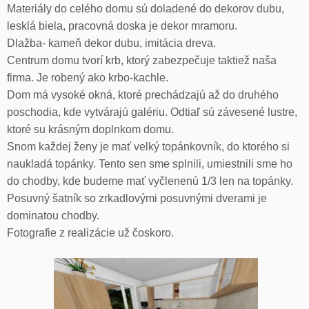
Materiály do celého domu sú doladené do dekorov dubu,
lesklá biela, pracovná doska je dekor mramoru.
Dlažba- kameň dekor dubu, imitácia dreva.
Centrum domu tvorí krb, ktorý zabezpečuje taktiež naša
firma. Je robený ako krbo-kachle.
Dom má vysoké okná, ktoré prechádzajú až do druhého
poschodia, kde vytvárajú galériu. Odtiaľ sú závesené lustre,
ktoré su krásným doplnkom domu.
Snom každej ženy je mať velký topánkovník, do ktorého si
naukladá topánky. Tento sen sme splnili, umiestnili sme ho
do chodby, kde budeme mať vyčlenenú 1/3 len na topánky.
Posuvný šatník so zrkadlovými posuvnými dverami je
dominatou chodby.
Fotografie z realizácie už čoskoro.