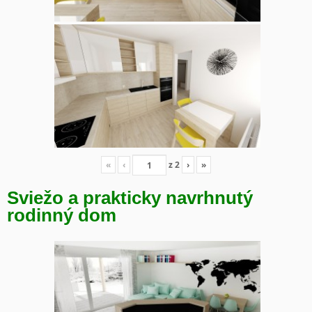
«
‹
z
2
›
»
Sviežo a prakticky navrhnutý
rodinný dom