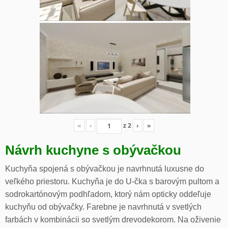
«
‹
z
2
›
»
Návrh kuchyne s obývačkou
Kuchyňa spojená s obývačkou je navrhnutá luxusne do
veľkého priestoru. Kuchyňa je do U-čka s barovým pultom a
sodrokartónovým podhľadom, ktorý nám opticky oddeľuje
kuchyňu od obývačky. Farebne je navrhnutá v svetlých
farbách v kombinácii so svetlým drevodekorom. Na oživenie