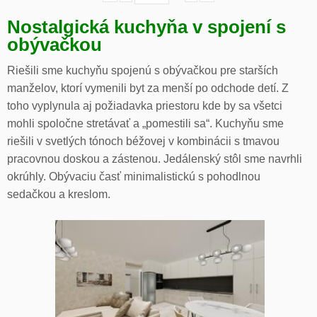
Nostalgická kuchyňa v spojení s
obývačkou
Riešili sme kuchyňu spojenú s obývačkou pre starších
manželov, ktorí vymenili byt za menší po odchode detí. Z
toho vyplynula aj požiadavka priestoru kde by sa všetci
mohli spoločne stretávať a „pomestili sa“. Kuchyňu sme
riešili v svetlých tónoch béžovej v kombinácii s tmavou
pracovnou doskou a zástenou. Jedálenský stôl sme navrhli
okrúhly. Obývaciu časť minimalistickú s pohodlnou
sedačkou a kreslom.