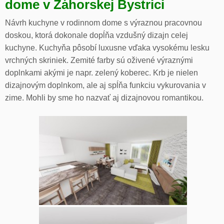
dome v Záhorskej Bystrici
Návrh kuchyne v rodinnom dome s výraznou pracovnou
doskou, ktorá dokonale dopĺňa vzdušný dizajn celej
kuchyne. Kuchyňa pôsobí luxusne vďaka vysokému lesku
vrchných skriniek. Zemité farby sú oživené výraznými
doplnkami akými je napr. zelený koberec. Krb je nielen
dizajnovým doplnkom, ale aj spĺňa funkciu vykurovania v
zime. Mohli by sme ho nazvať aj dizajnovou romantikou.