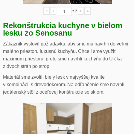
«
‹
z
2
›
»
Rekonštrukcia kuchyne v bielom
lesku zo Senosanu
Zákazník vyslovil požiadavku, aby sme mu navrhli do veľmi
malého priestoru luxusnú kuchyňu. Chceli sme využiť
maximum priestoru, preto sme navrhli kuchyňu do U-čka
z dvoch strán po strop.
Materiál sme zvolili biely lesk v najvyššej kvalite
v kombinácii s drevodekorom. Na odľahčenie sme navrhli
jedálenský stôl z oceľovej konštrukcie so sklom.