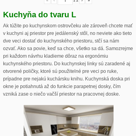
«
‹
z
2
›
»
Kuchyňa do tvaru L
Ak túžite po kuchynskom ostrovčeku ale zároveň chcete mať
v kuchyni aj priestor pre jedálenský stôl, no neviete ako tieto
dve veci dostať do kuchynského priestoru, stčí sa nám
ozvať. Ako sa povie, keď sa chce, všetko sa dá. Samozrejme
pri každom návrhu kladieme dôraz na ergonómiu
kuchynského priestoru. Do kuchynskej linky sú zaradené aj
otvorené poličky, ktoré sú použitelné pre veci po ruke,
prípadne pre nejakú kuchársku knihu. Kuchynská doska pri
okne je potiahnutá až do funkcie parapetnej dosky, čím
vzniká zase o niečo vačší priestor na pracovnej doske.