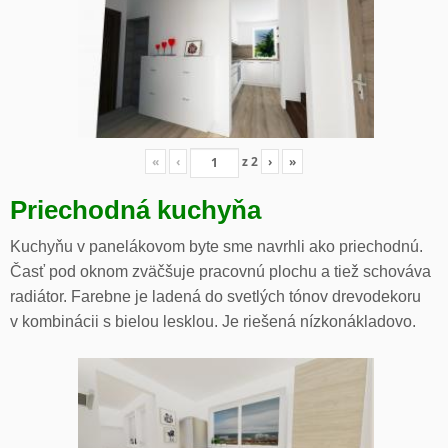
«
‹
z
2
›
»
Priechodná kuchyňa
Kuchyňu v panelákovom byte sme navrhli ako priechodnú.
Časť pod oknom zväčšuje pracovnú plochu a tiež schováva
radiátor. Farebne je ladená do svetlých tónov drevodekoru
v kombinácii s bielou lesklou. Je riešená nízkonákladovo.