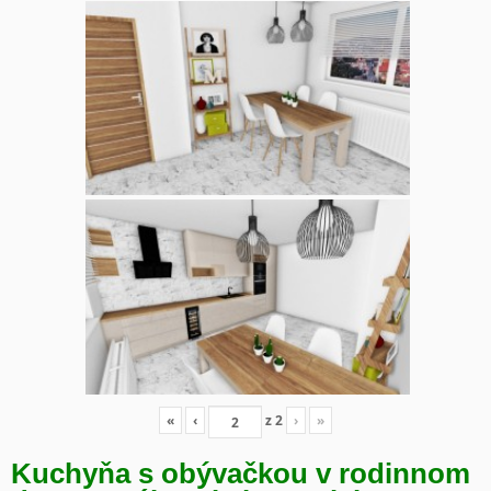
«
‹
z
2
›
»
Kuchyňa s obývačkou v rodinnom