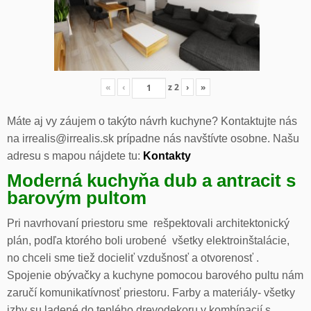
«
‹
z
2
›
»
Máte aj vy záujem o takýto návrh kuchyne? Kontaktujte nás
na irrealis@irrealis.sk prípadne nás navštívte osobne. Našu
adresu s mapou nájdete tu:
Kontakty
Moderná kuchyňa dub a antracit s
barovým pultom
Pri navrhovaní priestoru sme rešpektovali architektonický
plán, podľa ktorého boli urobené všetky elektroinštalácie,
no chceli sme tiež docieliť vzdušnosť a otvorenosť .
Spojenie obývačky a kuchyne pomocou barového pultu nám
zaručí komunikatívnosť priestoru. Farby a materiály- všetky
izby su ladené do teplého drevodekoru v kombínacií s