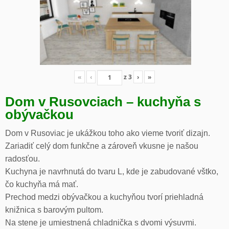
«
‹
z
3
›
»
Dom v Rusovciach – kuchyňa s
obývačkou
Dom v Rusoviac je ukážkou toho ako vieme tvoriť dizajn.
Zariadiť celý dom funkčne a zároveň vkusne je našou
radosťou.
Kuchyna je navrhnutá do tvaru L, kde je zabudované vštko,
čo kuchyňa má mať.
Prechod medzi obývačkou a kuchyňou tvorí priehladná
knižnica s barovým pultom.
Na stene je umiestnená chladnička s dvomi výsuvmi.