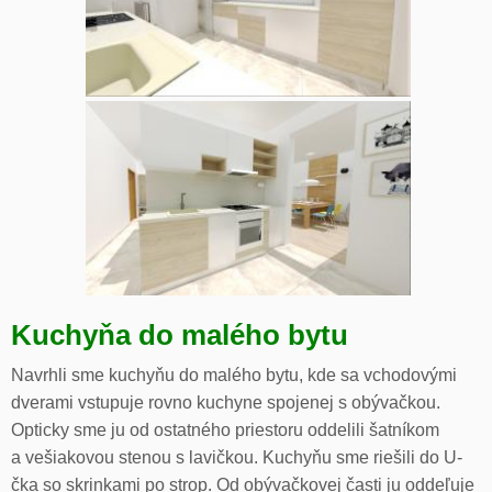
Kuchyňa do malého bytu
Navrhli sme kuchyňu do malého bytu, kde sa vchodovými
dverami vstupuje rovno kuchyne spojenej s obývačkou.
Opticky sme ju od ostatného priestoru oddelili šatníkom
a vešiakovou stenou s lavičkou. Kuchyňu sme riešili do U-
čka so skrinkami po strop. Od obývačkovej časti ju oddeľuje