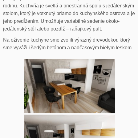
rodinu. Kuchyňa je svetlá a priestranná spolu s jedálenským
stolom, ktorý je votknutý priamo do kuchynského ostrova a je
jeho predĺžením. Umožňuje variabilné sedenie okolo-
jedálenský stôl alebo pozdĺž – raňajkový pult.
Na oživenie kuchyne sme zvolili výrazný drevodekor, ktorý
sme vyvážili šedým betónom a nadčasovým bielym leskom..