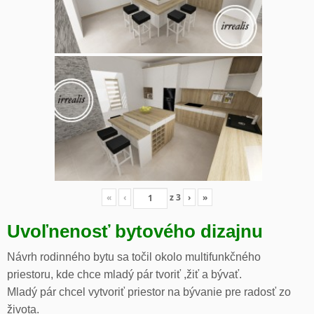
«
‹
z
3
›
»
Uvoľnenosť bytového dizajnu
Návrh rodinného bytu sa točil okolo multifunkčného
priestoru, kde chce mladý pár tvoriť ,žiť a bývať.
Mladý pár chcel vytvoriť priestor na bývanie pre radosť zo
života.