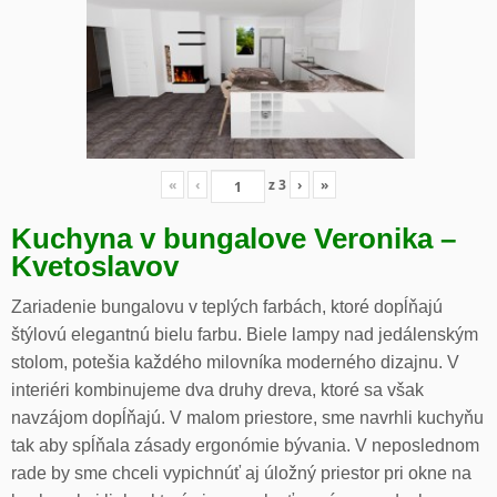
«
‹
z
3
›
»
Kuchyna v bungalove Veronika –
Kvetoslavov
Zariadenie bungalovu v teplých farbách, ktoré dopĺňajú
štýlovú elegantnú bielu farbu. Biele lampy nad jedálenským
stolom, potešia každého milovníka moderného dizajnu. V
interiéri kombinujeme dva druhy dreva, ktoré sa však
navzájom dopĺňajú. V malom priestore, sme navrhli kuchyňu
tak aby spĺňala zásady ergonómie bývania. V neposlednom
rade by sme chceli vypichnúť aj úložný priestor pri okne na