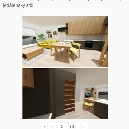
jedálenský stôl.
«
‹
z
2
›
»