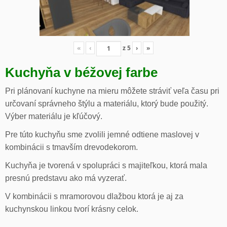
«
‹
z
5
›
»
Kuchyňa v béžovej farbe
Pri plánovaní kuchyne na mieru môžete stráviť veľa času pri
určovaní správneho štýlu a materiálu, ktorý bude použitý.
Výber materiálu je kľúčový.
Pre túto kuchyňu sme zvolili jemné odtiene maslovej v
kombinácii s tmavším drevodekorom.
Kuchyňa je tvorená v spolupráci s majiteľkou, ktorá mala
presnú predstavu ako má vyzerať.
V kombinácii s mramorovou dlažbou ktorá je aj za
kuchynskou linkou tvorí krásny celok.