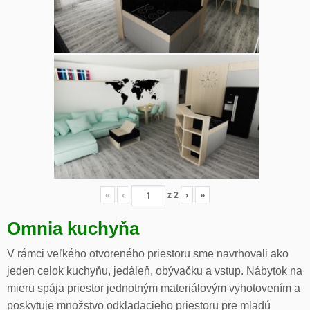
«
‹
z
2
›
»
Omnia kuchyňa
V rámci veľkého otvoreného priestoru sme navrhovali ako
jeden celok kuchyňu, jedáleň, obývačku a vstup. Nábytok na
mieru spája priestor jednotným materiálovým vyhotovením a
poskytuje množstvo odkladacieho priestoru pre mladú