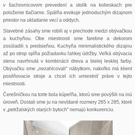
v šachovnicovom prevedení a stolík na kolieskach pre
položenie tlačiarne. Spálňa evokuje jednoduchým dizajnom
priestor na ukladanie vecí a oddych.
Stavebné zásahy sme robili aj v prechode medzi obývačkou
a kuchyňou. Obe miestnosti sme farebne a dekorom
zosúladili s predsieňou. Kuchyňa minimalistického dizajnu
až po strop spĺňa požiadavku ľahkej údržby. Veľká obývacia
stena navrhnutá v kombinácii dreva a bielej lesklej farby.
Obývačku sme „nezahlcovali“ nábytkom, nakoľko má klient
posilňovacie stroje a chcel ich umiestniť práve v tejto
miestnosti.
Čerešničkou na torte bola kúpeľňa, ktorú sme povýšili na inú
úroveň. Dostali sme ju na nevídané rozmery 265 x 285, ktoré
v „petržalských starých bytoch“ nemajú konkurenciu.