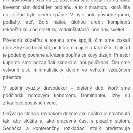
Investor nám dodal len podlahu, a to z mramoru, ktorá išla
do celého bytu okrem spálne. V byte bolo pôvodné jadro,
podlahy, atď. Bolo našou úlohou urobiť kompletnú
rekonštrukciu od elektriky, vodoinštalácie, podlahy, svetiel….
Pôvodnú kúpeľňu a toaletu sme spojili, čím sme získali
obrovský sprchový kút, po ktorom majitelia tak túžili. Obklad
je podobný podlahe a krásne dopĺňa celkový dizajn. Priestor
kúpeľne sme nezapĺňali skrinkami ani poličkami, čím sme
vytvorili síce minimalistický dojem vo veľkom vzdušnom
priestore.
V spálni využitý drevodekor – bielený dub, ktorý sme
podčiarkli bordovým kobercom. Dominantou izby sú
zrkadlové posuvné dvere.
Obývacia stena v rovnakom dekore ako spálňa je navrhnutá
tak, aby slúžila aj ako pracovná časť s písacím stolom.
Sedačka a konferenčný rozkladací stolík predstavuje