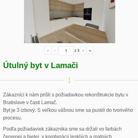
«
‹
z
3
›
»
Útulný byt v Lamači
Zákazníci k nám prišli s požiadavkou rekonštrukcie bytu v
Bratislave v časti Lamač.
Byt je 3 izbový. S veľkou vášnou sme sa pustili do tvorivého
procesu.
Podľa požiadaviek zákaznika sme sa držali vo farbách
červenej a bielej, v kombinácii lesklých a matných