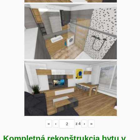
«
‹
z
4
›
»
Kompletná rekonštrukcia bytu v