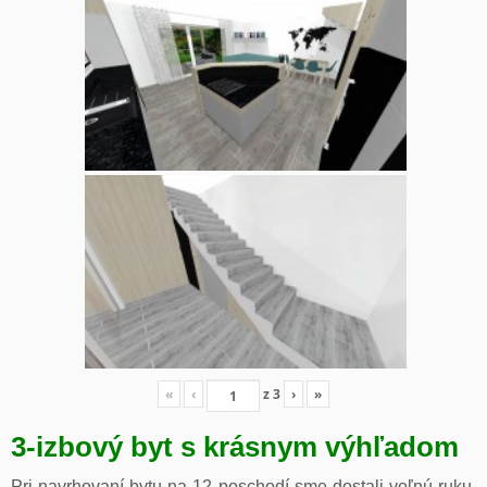
«
‹
z
3
›
»
3-izbový byt s krásnym výhľadom
Pri navrhovaní bytu na 12 poschodí sme dostali voľnú ruku.