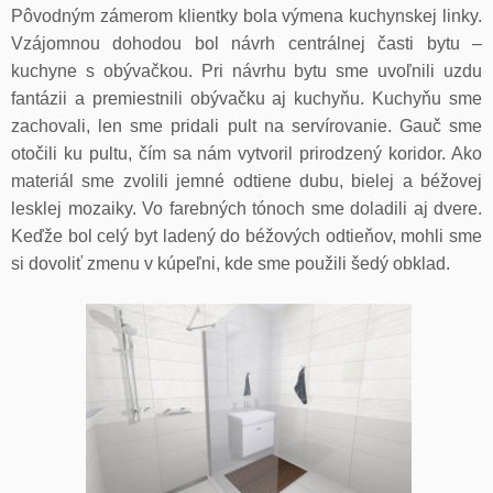
Pôvodným zámerom klientky bola výmena kuchynskej linky.
Vzájomnou dohodou bol návrh centrálnej časti bytu –
kuchyne s obývačkou. Pri návrhu bytu sme uvoľnili uzdu
fantázii a premiestnili obývačku aj kuchyňu. Kuchyňu sme
zachovali, len sme pridali pult na servírovanie. Gauč sme
otočili ku pultu, čím sa nám vytvoril prirodzený koridor. Ako
materiál sme zvolili jemné odtiene dubu, bielej a béžovej
lesklej mozaiky. Vo farebných tónoch sme doladili aj dvere.
Keďže bol celý byt ladený do béžových odtieňov, mohli sme
si dovoliť zmenu v kúpeľni, kde sme použili šedý obklad.