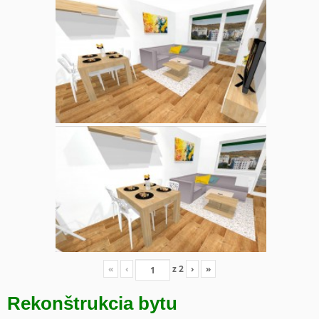
«
‹
z
2
›
»
Rekonštrukcia bytu