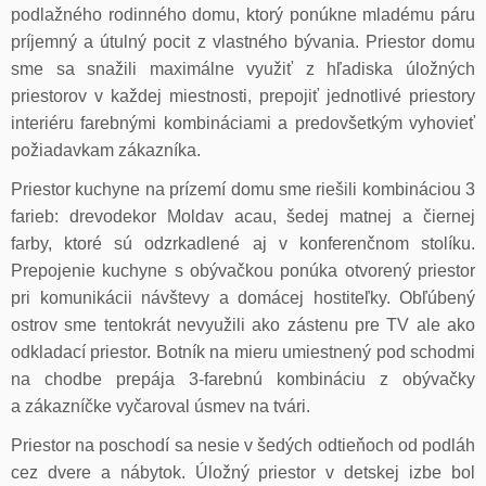
podlažného rodinného domu, ktorý ponúkne mladému páru
príjemný a útulný pocit z vlastného bývania. Priestor domu
sme sa snažili maximálne využiť z hľadiska úložných
priestorov v každej miestnosti, prepojiť jednotlivé priestory
interiéru farebnými kombináciami a predovšetkým vyhovieť
požiadavkam zákazníka.
Priestor kuchyne na prízemí domu sme riešili kombináciou 3
farieb: drevodekor Moldav acau, šedej matnej a čiernej
farby, ktoré sú odzrkadlené aj v konferenčnom stolíku.
Prepojenie kuchyne s obývačkou ponúka otvorený priestor
pri komunikácii návštevy a domácej hostiteľky. Obľúbený
ostrov sme tentokrát nevyužili ako zástenu pre TV ale ako
odkladací priestor. Botník na mieru umiestnený pod schodmi
na chodbe prepája 3-farebnú kombináciu z obývačky
a zákazníčke vyčaroval úsmev na tvári.
Priestor na poschodí sa nesie v šedých odtieňoch od podláh
cez dvere a nábytok. Úložný priestor v detskej izbe bol