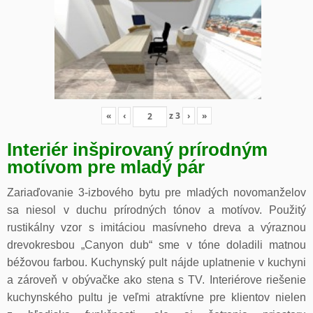
«
‹
z
3
›
»
Interiér inšpirovaný prírodným
motívom pre mladý pár
Zariaďovanie 3-izbového bytu pre mladých novomanželov
sa niesol v duchu prírodných tónov a motívov. Použitý
rustikálny vzor s imitáciou masívneho dreva a výraznou
drevokresbou „Canyon dub“ sme v tóne doladili matnou
béžovou farbou. Kuchynský pult nájde uplatnenie v kuchyni
a zároveň v obývačke ako stena s TV. Interiérove riešenie
kuchynského pultu je veľmi atraktívne pre klientov nielen