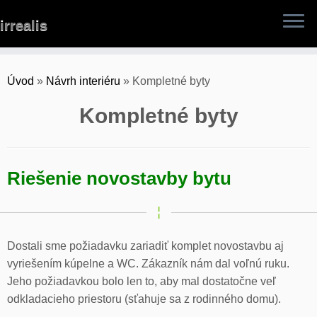
Skip
irrealis
to
content
Úvod
»
Návrh interiéru
»
Kompletné byty
Kompletné byty
Riešenie novostavby bytu
Dostali sme požiadavku zariadiť komplet novostavbu aj
vyriešením kúpelne a WC. Zákazník nám dal voľnú ruku.
Jeho požiadavkou bolo len to, aby mal dostatočne veľ
odkladacieho priestoru (sťahuje sa z rodinného domu).