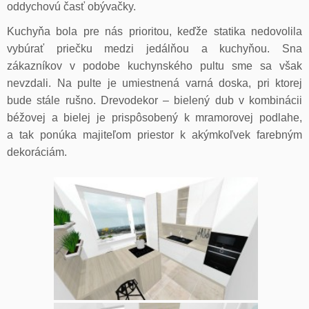
oddychovú časť obývačky.
Kuchyňa bola pre nás prioritou, keďže statika nedovolila
vybúrať priečku medzi jedálňou a kuchyňou. Sna
zákazníkov v podobe kuchynského pultu sme sa však
nevzdali. Na pulte je umiestnená varná doska, pri ktorej
bude stále rušno. Drevodekor – bielený dub v kombinácii
béžovej a bielej je prispôsobený k mramorovej podlahe,
a tak ponúka majiteľom priestor k akýmkoľvek farebným
dekoráciám.