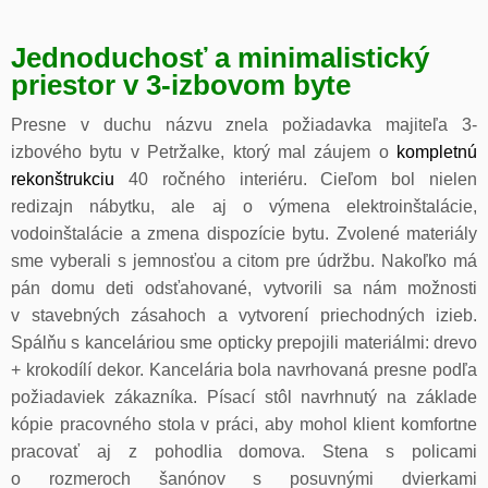
Jednoduchosť a minimalistický
priestor v 3-izbovom byte
Presne v duchu názvu znela požiadavka majiteľa 3-
izbového bytu v Petržalke, ktorý mal záujem o
kompletnú
rekonštrukciu
40 ročného interiéru. Cieľom bol nielen
redizajn nábytku, ale aj o výmena elektroinštalácie,
vodoinštalácie a zmena dispozície bytu. Zvolené materiály
sme vyberali s jemnosťou a citom pre údržbu. Nakoľko má
pán domu deti odsťahované, vytvorili sa nám možnosti
v stavebných zásahoch a vytvorení priechodných izieb.
Spálňu s kanceláriou sme opticky prepojili materiálmi: drevo
+ krokodílí dekor. Kancelária bola navrhovaná presne podľa
požiadaviek zákazníka. Písací stôl navrhnutý na základe
kópie pracovného stola v práci, aby mohol klient komfortne
pracovať aj z pohodlia domova. Stena s policami
o rozmeroch šanónov s posuvnými dvierkami