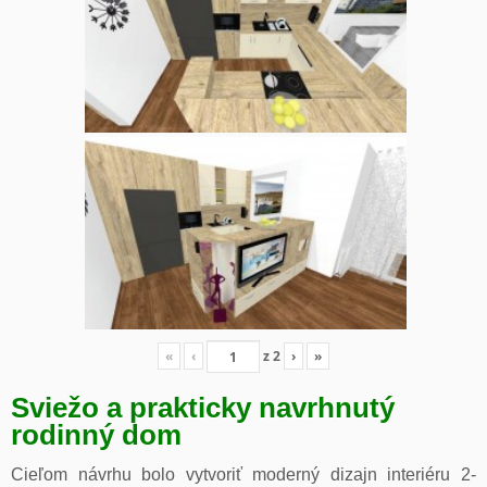
«
‹
z
2
›
»
Sviežo a prakticky navrhnutý
rodinný dom
Cieľom návrhu bolo vytvoriť moderný dizajn interiéru 2-