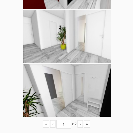
«
‹
z
2
›
»