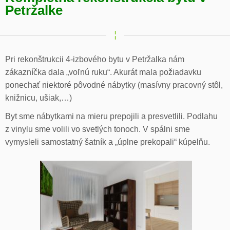
Petržalke
Pri rekonštrukcii 4-izbového bytu v Petržalka nám
zákazníčka dala „voľnú ruku“. Akurát mala požiadavku
ponechať niektoré pôvodné nábytky (masívny pracovný stôl,
knižnicu, ušiak,…)
Byt sme nábytkami na mieru prepojili a presvetlili. Podlahu
z vinylu sme volili vo svetlých tonoch. V spálni sme
vymysleli samostatný šatník a „úplne prekopali“ kúpelňu.