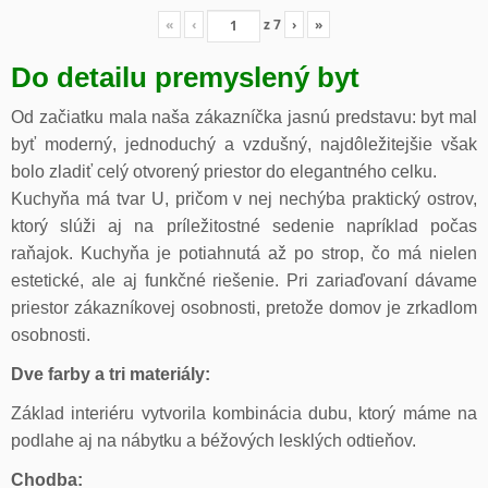
«
‹
z
7
›
»
Do detailu premyslený byt
Od začiatku mala naša zákazníčka jasnú predstavu: byt mal
byť moderný, jednoduchý a vzdušný, najdôležitejšie však
bolo zladiť celý otvorený priestor do elegantného celku.
Kuchyňa má tvar U, pričom v nej nechýba praktický ostrov,
ktorý slúži aj na príležitostné sedenie napríklad počas
raňajok. Kuchyňa je potiahnutá až po strop, čo má nielen
estetické, ale aj funkčné riešenie. Pri zariaďovaní dávame
priestor zákazníkovej osobnosti, pretože domov je zrkadlom
osobnosti.
Dve farby a tri materiály:
Základ interiéru vytvorila kombinácia dubu, ktorý máme na
podlahe aj na nábytku a béžových lesklých odtieňov.
Chodba: