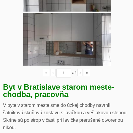
«
‹
z
4
›
»
Byt v Bratislave starom meste-
chodba, pracovňa
V byte v starom meste sme do úzkej chodby navrhli
šatníkovú skriňovú zostavu s lavičkou a vešiakovou stenou.
Skrine sú po strop v časti pri lavičke prerušené otvorenou
nikou.