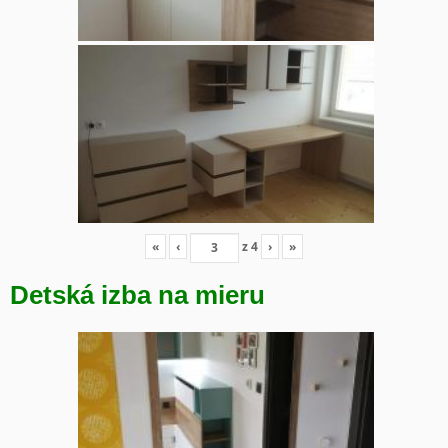
«
‹
z
4
›
»
Detská izba na mieru