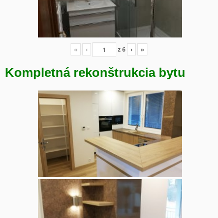
«
‹
z
6
›
»
Kompletná rekonštrukcia bytu