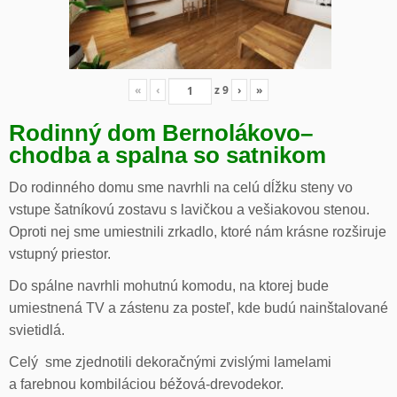
«
‹
z
9
›
»
Rodinný dom Bernolákovo
–
chodba a spalna so satnikom
Do rodinného domu sme navrhli na celú dĺžku steny vo
vstupe šatníkovú zostavu s lavičkou a vešiakovou stenou.
Oproti nej sme umiestnili zrkadlo, ktoré nám krásne rozširuje
vstupný priestor.
Do spálne navrhli mohutnú komodu, na ktorej bude
umiestnená TV a zástenu za posteľ, kde budú nainštalované
svietidlá.
Celý sme zjednotili dekoračnými zvislými lamelami
a farebnou kombiláciou béžová-drevodekor.