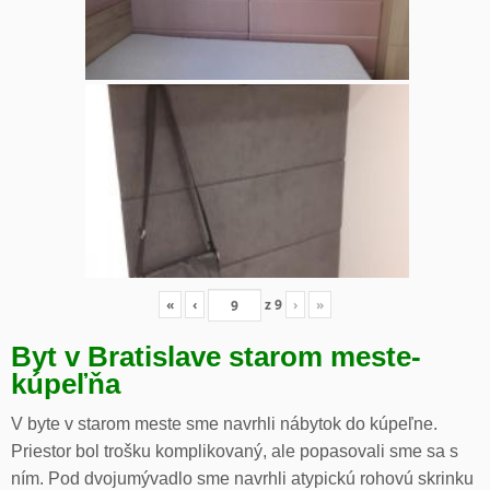
«
‹
z
9
›
»
Byt v Bratislave starom meste-
kúpeľňa
V byte v starom meste sme navrhli nábytok do kúpeľne.
Priestor bol trošku komplikovaný, ale popasovali sme sa s
ním. Pod dvojumývadlo sme navrhli atypickú rohovú skrinku