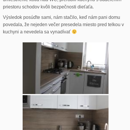
priestoru schodov kvôli bezpečnosti dieťaťa.
Výsledok posúďte sami, nám stačilo, keď nám pani domu
povedala, že nejeden večer presedela miesto pred telkou v
kuchyni a nevedela sa vynadívať