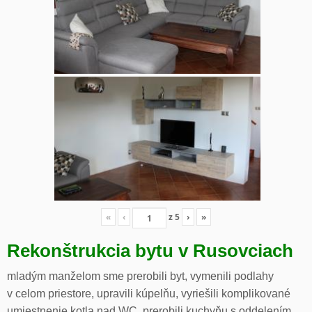
«
‹
z
5
›
»
Rekonštrukcia bytu v Rusovciach
mladým manželom sme prerobili byt, vymenili podlahy
v celom priestore, upravili kúpelňu, vyriešili komplikované
umiestnenie kotla nad WC, prerobili kuchyňu s oddelením