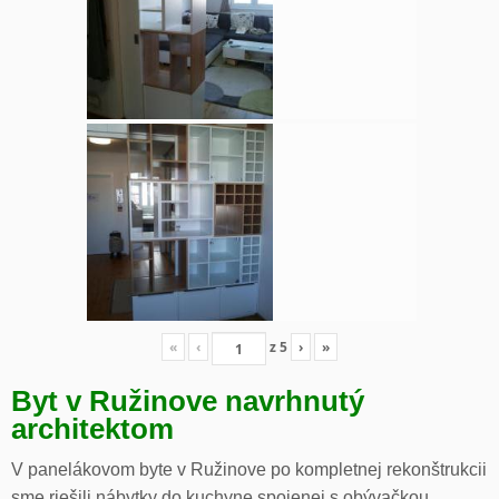
«
‹
z
5
›
»
Byt v Ružinove navrhnutý
architektom
V panelákovom byte v Ružinove po kompletnej rekonštrukcii
sme riešili nábytky do kuchyne spojenej s obývačkou,