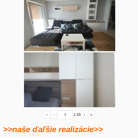
«
‹
z
20
›
»
>>naše ďaľšie realizácie>>