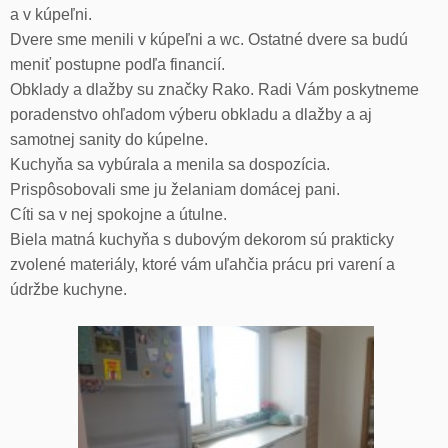
a v kúpeľni.
Dvere sme menili v kúpeľni a wc. Ostatné dvere sa budú
meniť postupne podľa financií.
Obklady a dlažby su značky Rako. Radi Vám poskytneme
poradenstvo ohľadom výberu obkladu a dlažby a aj
samotnej sanity do kúpelne.
Kuchyňa sa vybúrala a menila sa dospozícia.
Prispôsobovali sme ju želaniam domácej pani.
Cíti sa v nej spokojne a útulne.
Biela matná kuchyňa s dubovým dekorom sú prakticky
zvolené materiály, ktoré vám uľahčia prácu pri varení a
údržbe kuchyne.