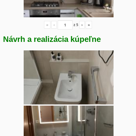
«
‹
z
5
›
»
Návrh a realizácia kúpeľne