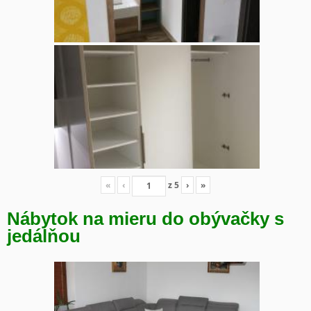
«
‹
z
5
›
»
Nábytok na mieru do obývačky s
jedálňou