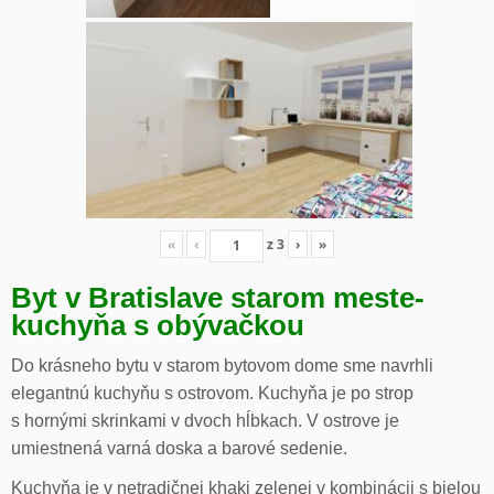
«
‹
z
3
›
»
Byt v Bratislave starom meste-
kuchyňa s obývačkou
Do krásneho bytu v starom bytovom dome sme navrhli
elegantnú kuchyňu s ostrovom. Kuchyňa je po strop
s hornými skrinkami v dvoch hĺbkach. V ostrove je
umiestnená varná doska a barové sedenie.
Kuchyňa je v netradičnej khaki zelenej v kombinácii s bielou