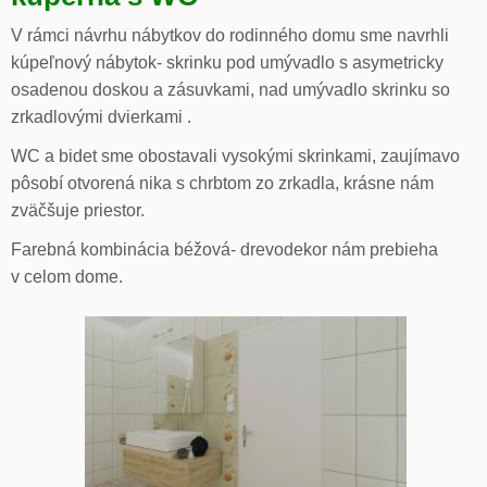
V rámci návrhu nábytkov do rodinného domu sme navrhli
kúpeľnový nábytok- skrinku pod umývadlo s asymetricky
osadenou doskou a zásuvkami, nad umývadlo skrinku so
zrkadlovými dvierkami .
WC a bidet sme obostavali vysokými skrinkami, zaujímavo
pôsobí otvorená nika s chrbtom zo zrkadla, krásne nám
zväčšuje priestor.
Farebná kombinácia béžová- drevodekor nám prebieha
v celom dome.