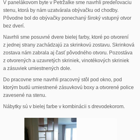
V panelákovom byte v Petržalke sme navrhli predeľovaciu
stenu, ktorá by nám uzatvárala obývačku od chodby.
Pôvodne bol do obývačky ponechaný široký vstupný otvor
bez dverí.
Navrhli sme posuvné dvere bielej farby, ktoré po otvorení
z jednej strany zachádzajú za skrinkovú zostavu. Skrinková
zostava nám zabrala aj časť pôvodného otvoru. Pozostáva
z otvorených a uzavretých skriniek, vinotékových skriniek
a zásuviek umiestnených dole.
Do pracovne sme navrhli pracovný stôl pod okno, pod
ktorým budú umiestnené zásuvkovú boxy a otvorené police
zavesené na stenu.
Nábytky sú v bielej farbe v kombinácii s drevodekorom.