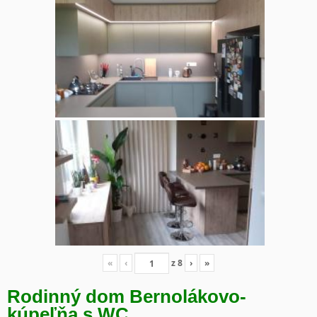
«
‹
z
8
›
»
Rodinný dom Bernolákovo-
kúpeľňa s WC