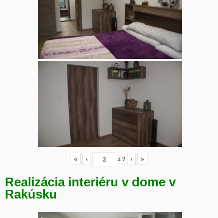
«
‹
z
7
›
»
Realizácia interiéru v dome v
Rakúsku