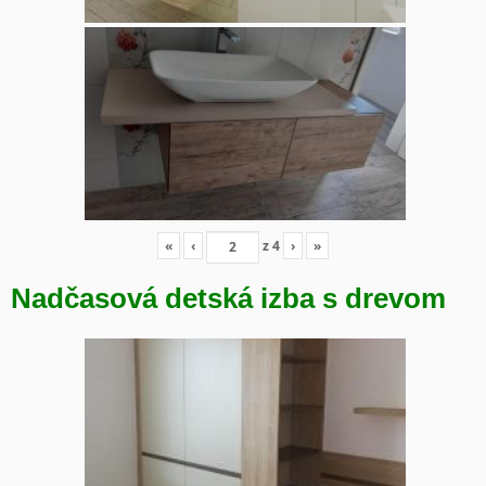
«
‹
z
4
›
»
Nadčasová detská izba s drevom