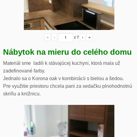
«
‹
z
7
›
»
Nábytok na mieru do celého domu
Materiál sme ladili k stávajúcej kuchyni, ktorá mala už
zadefinované farby.
Jednalo sa o Korona oak v kombinácii s bielou a šedou.
Pre využitie priestoru chcela pani za sedačku plnohodnotnú
skriňu a knižnicu.