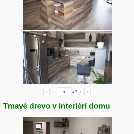
«
‹
z
7
›
»
Tmavé drevo v interiéri domu