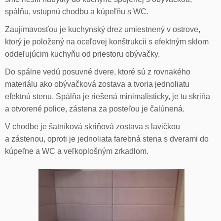
spálňu, vstupnú chodbu a kúpeľňu s WC.
Zaujímavosťou je kuchynský drez umiestnený v ostrove,
ktorý je položený na oceľovej konštrukcii s efektným sklom
oddeľujúcim kuchyňu od priestoru obývačky.
Do spálne vedú posuvné dvere, ktoré sú z rovnakého
materiálu ako obývačková zostava a tvoria jednoliatu
efektnú stenu. Spálňa je riešená minimalisticky, je tu skriňa
a otvorené police, zástena za posteľou je čalúnená.
V chodbe je šatníková skriňová zostava s lavičkou
a zástenou, oproti je jednoliata farebná stena s dverami do
kúpeľne a WC a veľkoplošným zrkadlom.