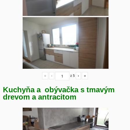
«
‹
z
5
›
»
Kuchyňa a obývačka s tmavým
drevom a antracitom