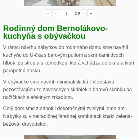
«
‹
z
8
›
»
Rodinný dom Bernolákovo-
kuchyňa s obývačkou
V rámci návrhu nábytkov do rodinného domu sme navrhli
kuchyňu do U-čka s barovým pultom a skrinkami dvoch
hĺbok po strop a s komodkou, ktorá vchádza do okna a tvorí
parapetnú dosku.
V obývačke sme navrhli minimalistickú TV zostavu
pozostávajúcu zo zavesených skriniek a barovú skrinku na
nožičkách s efektným zrkadlom.
Celý dom sme zjednotili dekoračnými zvislými lamelami.
Nábytky sú v netradičnej farebnej kombinácii khaki zelená-
béžová- drevodekor.