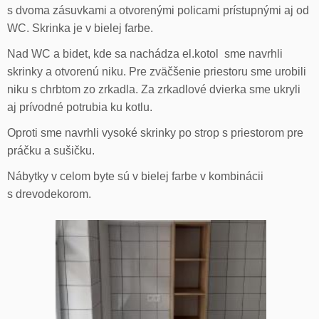
s dvoma zásuvkami a otvorenými policami prístupnými aj od
WC. Skrinka je v bielej farbe.
Nad WC a bidet, kde sa nachádza el.kotol sme navrhli
skrinky a otvorenú niku. Pre zväčšenie priestoru sme urobili
niku s chrbtom zo zrkadla. Za zrkadlové dvierka sme ukryli
aj prívodné potrubia ku kotlu.
Oproti sme navrhli vysoké skrinky po strop s priestorom pre
práčku a sušičku.
Nábytky v celom byte sú v bielej farbe v kombinácii
s drevodekorom.