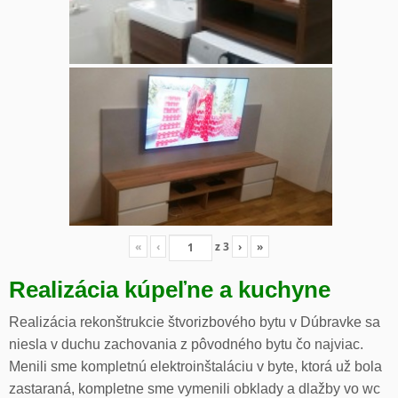
«
‹
z
3
›
»
Realizácia kúpeľne a kuchyne
Realizácia rekonštrukcie štvorizbového bytu v Dúbravke sa
niesla v duchu zachovania z pôvodného bytu čo najviac.
Menili sme kompletnú elektroinštaláciu v byte, ktorá už bola
zastaraná, kompletne sme vymenili obklady a dlažby vo wc