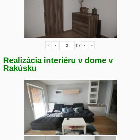
«
‹
z
7
›
»
Realizácia interiéru v dome v
Rakúsku