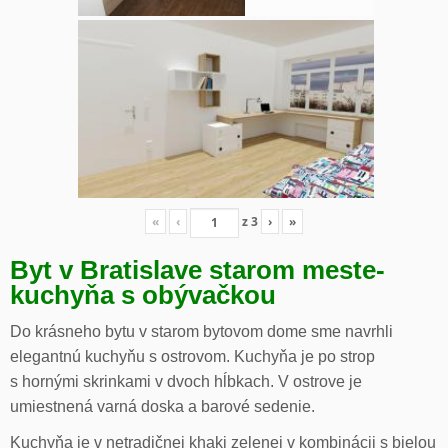
«
‹
z
3
›
»
Byt v Bratislave starom meste-
kuchyňa s obývačkou
Do krásneho bytu v starom bytovom dome sme navrhli
elegantnú kuchyňu s ostrovom. Kuchyňa je po strop
s hornými skrinkami v dvoch hĺbkach. V ostrove je
umiestnená varná doska a barové sedenie.
Kuchyňa je v netradičnej khaki zelenej v kombinácii s bielou