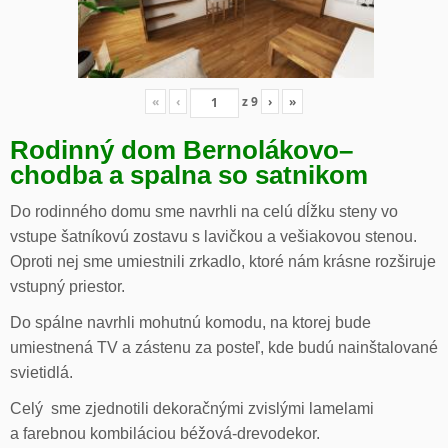
«
‹
z
9
›
»
Rodinný dom Bernolákovo
–
chodba a spalna so satnikom
Do rodinného domu sme navrhli na celú dĺžku steny vo
vstupe šatníkovú zostavu s lavičkou a vešiakovou stenou.
Oproti nej sme umiestnili zrkadlo, ktoré nám krásne rozširuje
vstupný priestor.
Do spálne navrhli mohutnú komodu, na ktorej bude
umiestnená TV a zástenu za posteľ, kde budú nainštalované
svietidlá.
Celý sme zjednotili dekoračnými zvislými lamelami
a farebnou kombiláciou béžová-drevodekor.