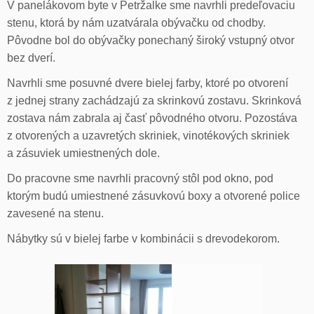
V panelákovom byte v Petržalke sme navrhli predeľovaciu
stenu, ktorá by nám uzatvárala obývačku od chodby.
Pôvodne bol do obývačky ponechaný široký vstupný otvor
bez dverí.
Navrhli sme posuvné dvere bielej farby, ktoré po otvorení
z jednej strany zachádzajú za skrinkovú zostavu. Skrinková
zostava nám zabrala aj časť pôvodného otvoru. Pozostáva
z otvorených a uzavretých skriniek, vinotékových skriniek
a zásuviek umiestnených dole.
Do pracovne sme navrhli pracovný stôl pod okno, pod
ktorým budú umiestnené zásuvkovú boxy a otvorené police
zavesené na stenu.
Nábytky sú v bielej farbe v kombinácii s drevodekorom.