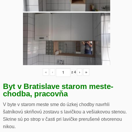
«
‹
z
4
›
»
Byt v Bratislave starom meste-
chodba, pracovňa
V byte v starom meste sme do úzkej chodby navrhli
šatníkovú skriňovú zostavu s lavičkou a vešiakovou stenou.
Skrine sú po strop v časti pri lavičke prerušené otvorenou
nikou.