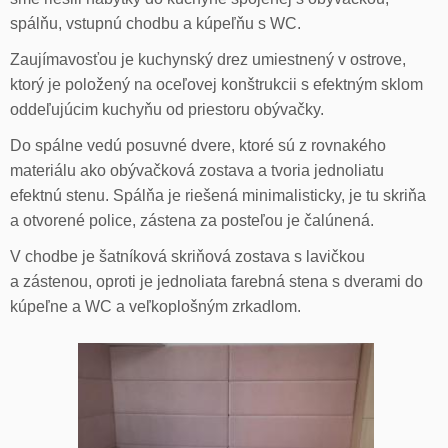
spálňu, vstupnú chodbu a kúpeľňu s WC.
Zaujímavosťou je kuchynský drez umiestnený v ostrove,
ktorý je položený na oceľovej konštrukcii s efektným sklom
oddeľujúcim kuchyňu od priestoru obývačky.
Do spálne vedú posuvné dvere, ktoré sú z rovnakého
materiálu ako obývačková zostava a tvoria jednoliatu
efektnú stenu. Spálňa je riešená minimalisticky, je tu skriňa
a otvorené police, zástena za posteľou je čalúnená.
V chodbe je šatníková skriňová zostava s lavičkou
a zástenou, oproti je jednoliata farebná stena s dverami do
kúpeľne a WC a veľkoplošným zrkadlom.