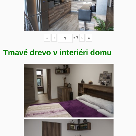
«
‹
z
7
›
»
Tmavé drevo v interiéri domu