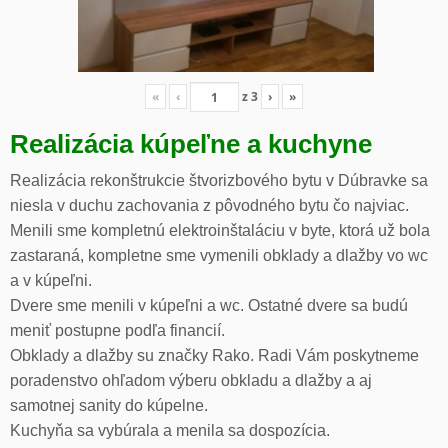
«
‹
z
3
›
»
Realizácia kúpeľne a kuchyne
Realizácia rekonštrukcie štvorizbového bytu v Dúbravke sa
niesla v duchu zachovania z pôvodného bytu čo najviac.
Menili sme kompletnú elektroinštaláciu v byte, ktorá už bola
zastaraná, kompletne sme vymenili obklady a dlažby vo wc
a v kúpeľni.
Dvere sme menili v kúpeľni a wc. Ostatné dvere sa budú
meniť postupne podľa financií.
Obklady a dlažby su značky Rako. Radi Vám poskytneme
poradenstvo ohľadom výberu obkladu a dlažby a aj
samotnej sanity do kúpelne.
Kuchyňa sa vybúrala a menila sa dospozícia.