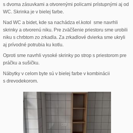
s dvoma zásuvkami a otvorenými policami prístupnými aj od
WC. Skrinka je v bielej farbe.
Nad WC a bidet, kde sa nachádza el.kotol sme navrhli
skrinky a otvorenú niku. Pre zväčšenie priestoru sme urobili
niku s chrbtom zo zrkadla. Za zrkadlové dvierka sme ukryli
aj prívodné potrubia ku kotlu.
Oproti sme navrhli vysoké skrinky po strop s priestorom pre
práčku a sušičku.
Nábytky v celom byte sú v bielej farbe v kombinácii
s drevodekorom.