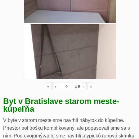
«
‹
z
9
›
»
Byt v Bratislave starom meste-
kúpeľňa
V byte v starom meste sme navrhli nábytok do kúpeľne.
Priestor bol trošku komplikovaný, ale popasovali sme sa s
ním. Pod dvojumývadlo sme navrhli atypickú rohovú skrinku