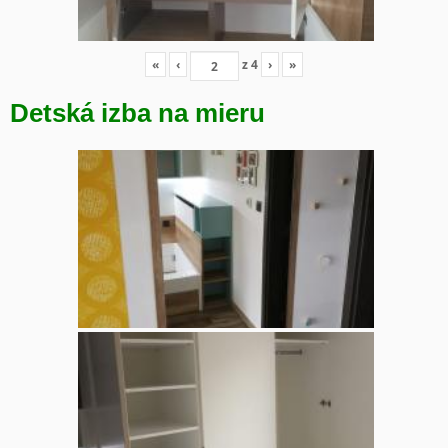
«
‹
z
4
›
»
Detská izba na mieru