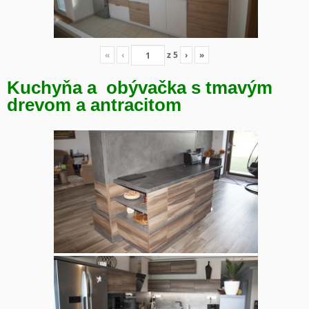
«
‹
z
5
›
»
Kuchyňa a obývačka s tmavým
drevom a antracitom