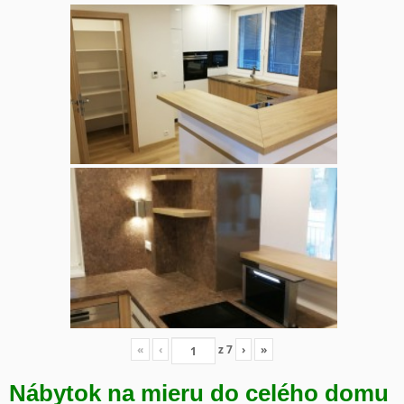
«
‹
z
7
›
»
Nábytok na mieru do celého domu