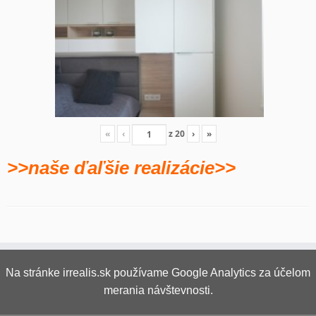
«
‹
z
20
›
»
>>naše ďaľšie realizácie>>
Na stránke irrealis.sk používame Google Analytics za účelom
merania návštevnosti.