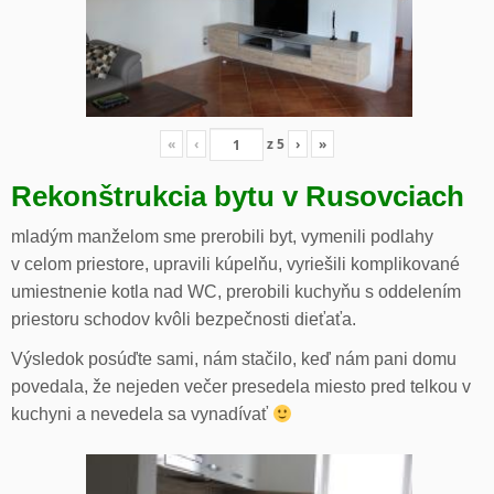
«
‹
z
5
›
»
Rekonštrukcia bytu v Rusovciach
mladým manželom sme prerobili byt, vymenili podlahy
v celom priestore, upravili kúpelňu, vyriešili komplikované
umiestnenie kotla nad WC, prerobili kuchyňu s oddelením
priestoru schodov kvôli bezpečnosti dieťaťa.
Výsledok posúďte sami, nám stačilo, keď nám pani domu
povedala, že nejeden večer presedela miesto pred telkou v
kuchyni a nevedela sa vynadívať