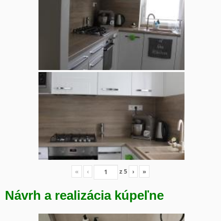
«
‹
z
5
›
»
Návrh a realizácia kúpeľne