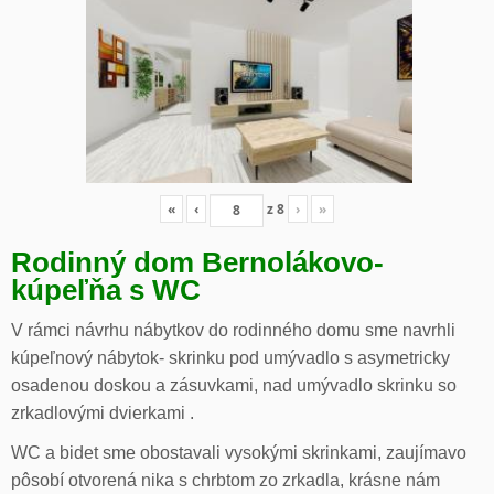
«
‹
z
8
›
»
Rodinný dom Bernolákovo-
kúpeľňa s WC
V rámci návrhu nábytkov do rodinného domu sme navrhli
kúpeľnový nábytok- skrinku pod umývadlo s asymetricky
osadenou doskou a zásuvkami, nad umývadlo skrinku so
zrkadlovými dvierkami .
WC a bidet sme obostavali vysokými skrinkami, zaujímavo
pôsobí otvorená nika s chrbtom zo zrkadla, krásne nám