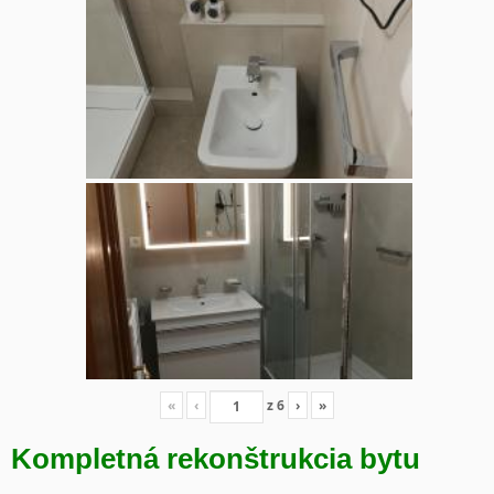
«
‹
z
6
›
»
Kompletná rekonštrukcia bytu