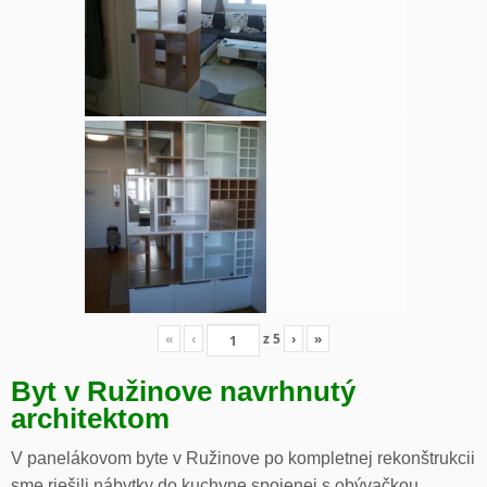
«
‹
z
5
›
»
Byt v Ružinove navrhnutý
architektom
V panelákovom byte v Ružinove po kompletnej rekonštrukcii
sme riešili nábytky do kuchyne spojenej s obývačkou,