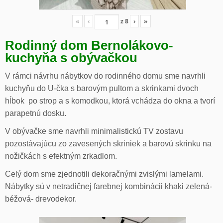
«
‹
z
8
›
»
Rodinný dom Bernolákovo-
kuchyňa s obývačkou
V rámci návrhu nábytkov do rodinného domu sme navrhli
kuchyňu do U-čka s barovým pultom a skrinkami dvoch
hĺbok po strop a s komodkou, ktorá vchádza do okna a tvorí
parapetnú dosku.
V obývačke sme navrhli minimalistickú TV zostavu
pozostávajúcu zo zavesených skriniek a barovú skrinku na
nožičkách s efektným zrkadlom.
Celý dom sme zjednotili dekoračnými zvislými lamelami.
Nábytky sú v netradičnej farebnej kombinácii khaki zelená-
béžová- drevodekor.