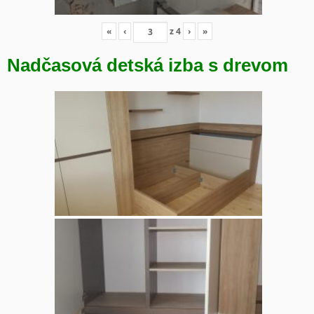
«
‹
z
4
›
»
Nadčasová detská izba s drevom