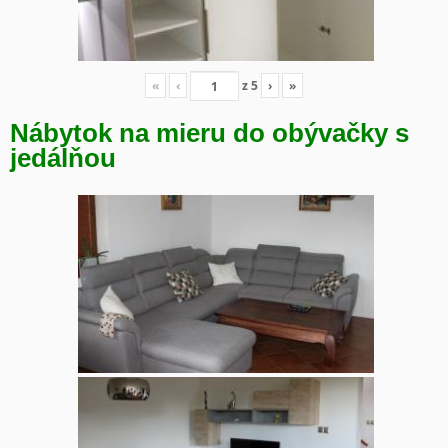
«
‹
z
5
›
»
Nábytok na mieru do obývačky s
jedálňou