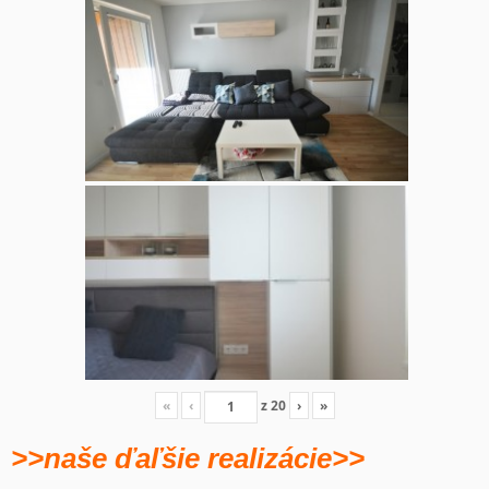
«
‹
z
20
›
»
>>naše ďaľšie realizácie>>