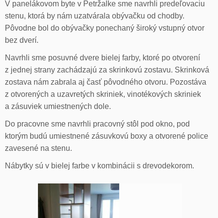
V panelákovom byte v Petržalke sme navrhli predeľovaciu
stenu, ktorá by nám uzatvárala obývačku od chodby.
Pôvodne bol do obývačky ponechaný široký vstupný otvor
bez dverí.
Navrhli sme posuvné dvere bielej farby, ktoré po otvorení
z jednej strany zachádzajú za skrinkovú zostavu. Skrinková
zostava nám zabrala aj časť pôvodného otvoru. Pozostáva
z otvorených a uzavretých skriniek, vinotékových skriniek
a zásuviek umiestnených dole.
Do pracovne sme navrhli pracovný stôl pod okno, pod
ktorým budú umiestnené zásuvkovú boxy a otvorené police
zavesené na stenu.
Nábytky sú v bielej farbe v kombinácii s drevodekorom.