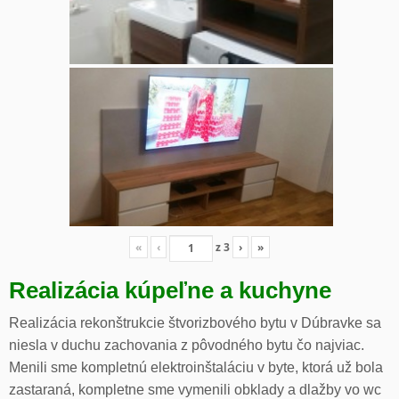
«
‹
z
3
›
»
Realizácia kúpeľne a kuchyne
Realizácia rekonštrukcie štvorizbového bytu v Dúbravke sa
niesla v duchu zachovania z pôvodného bytu čo najviac.
Menili sme kompletnú elektroinštaláciu v byte, ktorá už bola
zastaraná, kompletne sme vymenili obklady a dlažby vo wc