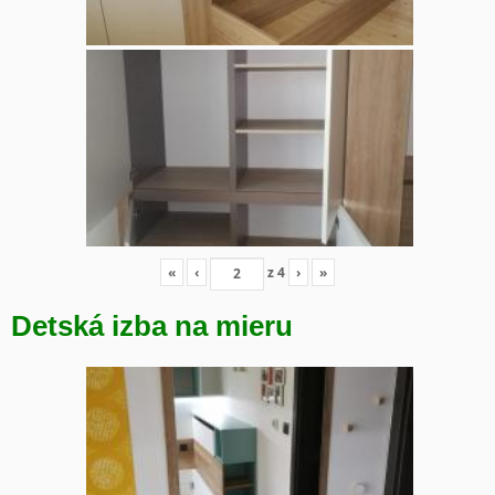
«
‹
z
4
›
»
Detská izba na mieru