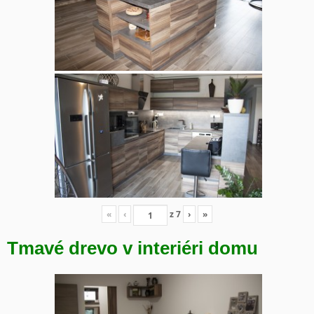
«
‹
z
7
›
»
Tmavé drevo v interiéri domu