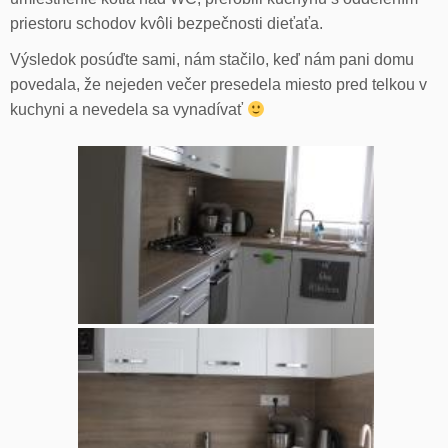
priestoru schodov kvôli bezpečnosti dieťaťa.
Výsledok posúďte sami, nám stačilo, keď nám pani domu
povedala, že nejeden večer presedela miesto pred telkou v
kuchyni a nevedela sa vynadívať