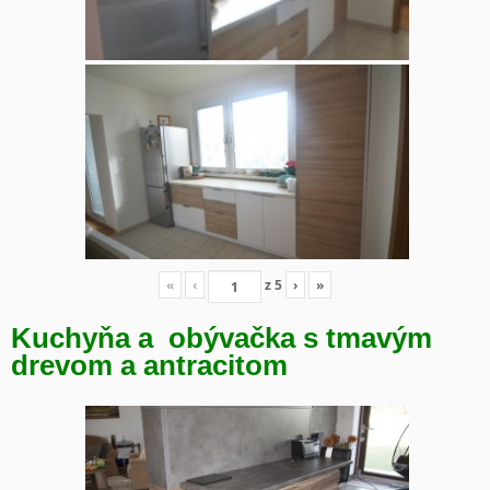
«
‹
z
5
›
»
Kuchyňa a obývačka s tmavým
drevom a antracitom