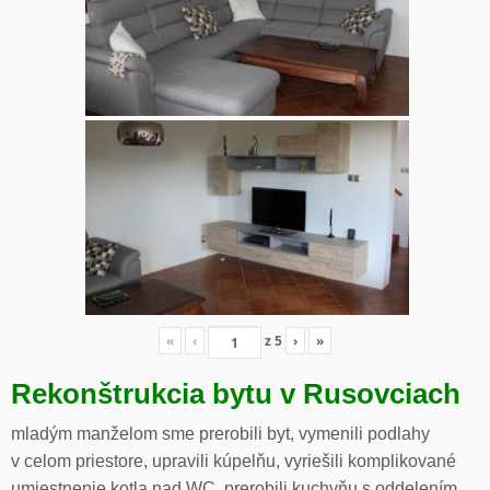
«
‹
z
5
›
»
Rekonštrukcia bytu v Rusovciach
mladým manželom sme prerobili byt, vymenili podlahy
v celom priestore, upravili kúpelňu, vyriešili komplikované
umiestnenie kotla nad WC, prerobili kuchyňu s oddelením