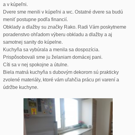
a v kúpeľni.
Dvere sme menili v kúpeľni a wc. Ostatné dvere sa budú
meniť postupne podľa financií.
Obklady a dlažby su značky Rako. Radi Vám poskytneme
poradenstvo ohľadom výberu obkladu a dlažby a aj
samotnej sanity do kúpelne.
Kuchyňa sa vybúrala a menila sa dospozícia.
Prispôsobovali sme ju želaniam domácej pani.
Cíti sa v nej spokojne a útulne.
Biela matná kuchyňa s dubovým dekorom sú prakticky
zvolené materiály, ktoré vám uľahčia prácu pri varení a
údržbe kuchyne.