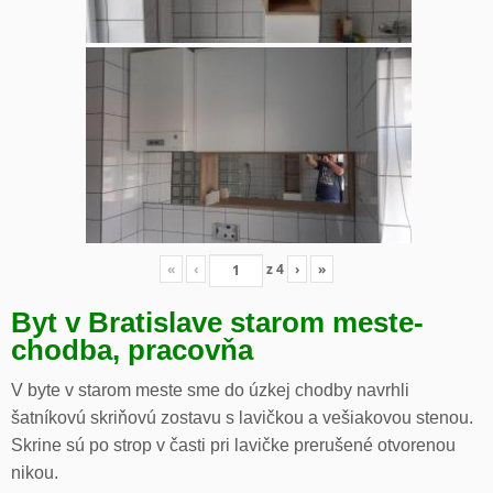
«
‹
z
4
›
»
Byt v Bratislave starom meste-
chodba, pracovňa
V byte v starom meste sme do úzkej chodby navrhli
šatníkovú skriňovú zostavu s lavičkou a vešiakovou stenou.
Skrine sú po strop v časti pri lavičke prerušené otvorenou
nikou.