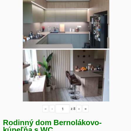
«
‹
z
8
›
»
Rodinný dom Bernolákovo-
kúpeľňa s WC