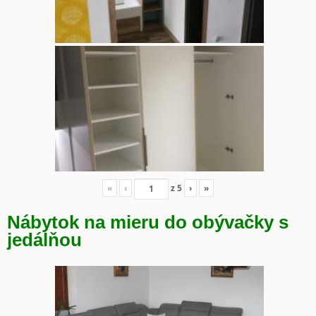
«
‹
z
5
›
»
Nábytok na mieru do obývačky s
jedálňou