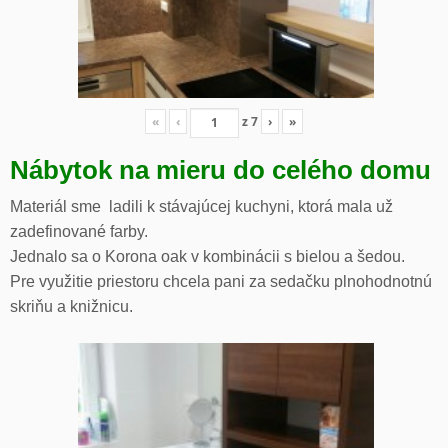
«
‹
z
7
›
»
Nábytok na mieru do celého domu
Materiál sme ladili k stávajúcej kuchyni, ktorá mala už
zadefinované farby.
Jednalo sa o Korona oak v kombinácii s bielou a šedou.
Pre využitie priestoru chcela pani za sedačku plnohodnotnú
skriňu a knižnicu.