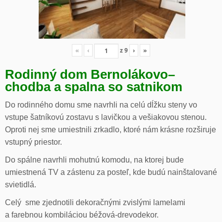
«
‹
z
9
›
»
Rodinný dom Bernolákovo
–
chodba a spalna so satnikom
Do rodinného domu sme navrhli na celú dĺžku steny vo
vstupe šatníkovú zostavu s lavičkou a vešiakovou stenou.
Oproti nej sme umiestnili zrkadlo, ktoré nám krásne rozširuje
vstupný priestor.
Do spálne navrhli mohutnú komodu, na ktorej bude
umiestnená TV a zástenu za posteľ, kde budú nainštalované
svietidlá.
Celý sme zjednotili dekoračnými zvislými lamelami
a farebnou kombiláciou béžová-drevodekor.