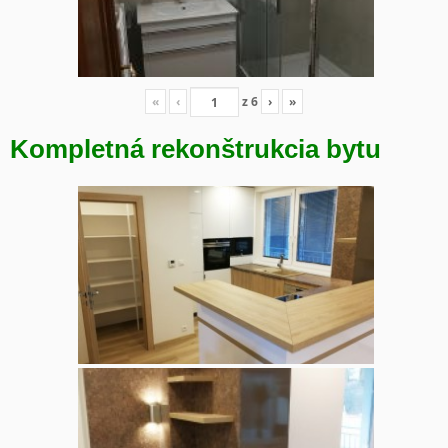
«
‹
z
6
›
»
Kompletná rekonštrukcia bytu