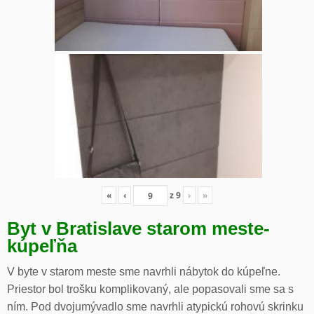
«
‹
z
9
›
»
Byt v Bratislave starom meste-
kúpeľňa
V byte v starom meste sme navrhli nábytok do kúpeľne.
Priestor bol trošku komplikovaný, ale popasovali sme sa s
ním. Pod dvojumývadlo sme navrhli atypickú rohovú skrinku