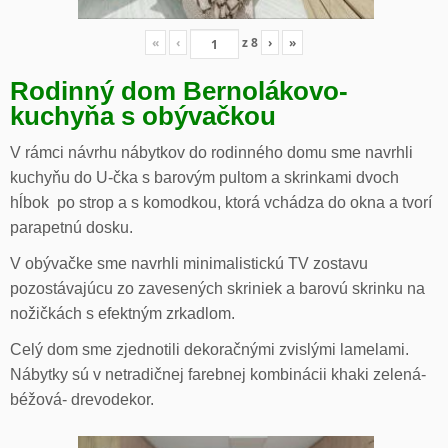
«
‹
z
8
›
»
Rodinný dom Bernolákovo-
kuchyňa s obývačkou
V rámci návrhu nábytkov do rodinného domu sme navrhli
kuchyňu do U-čka s barovým pultom a skrinkami dvoch
hĺbok po strop a s komodkou, ktorá vchádza do okna a tvorí
parapetnú dosku.
V obývačke sme navrhli minimalistickú TV zostavu
pozostávajúcu zo zavesených skriniek a barovú skrinku na
nožičkách s efektným zrkadlom.
Celý dom sme zjednotili dekoračnými zvislými lamelami.
Nábytky sú v netradičnej farebnej kombinácii khaki zelená-
béžová- drevodekor.