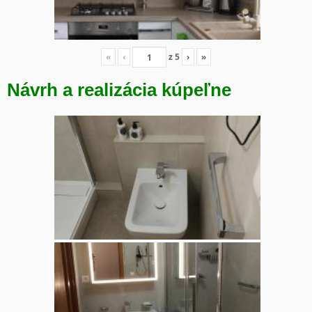
«
‹
z
5
›
»
Návrh a realizácia kúpeľne