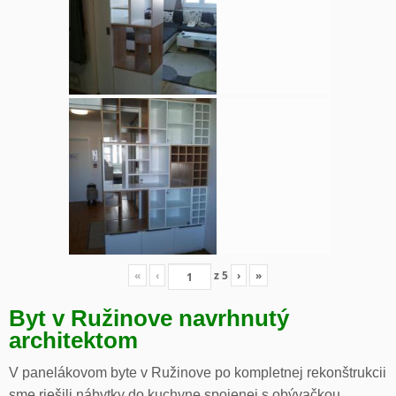
«
‹
z
5
›
»
Byt v Ružinove navrhnutý
architektom
V panelákovom byte v Ružinove po kompletnej rekonštrukcii
sme riešili nábytky do kuchyne spojenej s obývačkou,