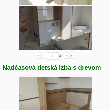
«
‹
z
4
›
»
Nadčasová detská izba s drevom