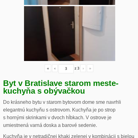
«
‹
z
3
›
»
Byt v Bratislave starom meste-
kuchyňa s obývačkou
Do krásneho bytu v starom bytovom dome sme navrhli
elegantnú kuchyňu s ostrovom. Kuchyňa je po strop
s hornými skrinkami v dvoch hĺbkach. V ostrove je
umiestnená varná doska a barové sedenie.
Kuchyňa je v netradičnej khaki zelenej v kombinácii s bielou