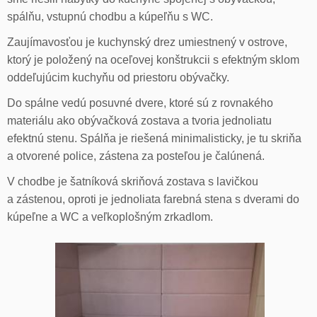
spálňu, vstupnú chodbu a kúpeľňu s WC.
Zaujímavosťou je kuchynský drez umiestnený v ostrove,
ktorý je položený na oceľovej konštrukcii s efektným sklom
oddeľujúcim kuchyňu od priestoru obývačky.
Do spálne vedú posuvné dvere, ktoré sú z rovnakého
materiálu ako obývačková zostava a tvoria jednoliatu
efektnú stenu. Spálňa je riešená minimalisticky, je tu skriňa
a otvorené police, zástena za posteľou je čalúnená.
V chodbe je šatníková skriňová zostava s lavičkou
a zástenou, oproti je jednoliata farebná stena s dverami do
kúpeľne a WC a veľkoplošným zrkadlom.