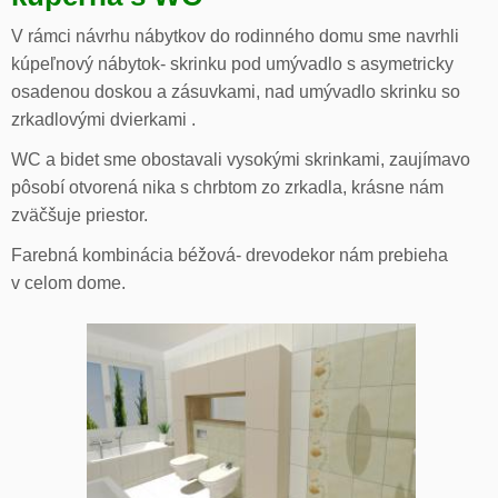
V rámci návrhu nábytkov do rodinného domu sme navrhli
kúpeľnový nábytok- skrinku pod umývadlo s asymetricky
osadenou doskou a zásuvkami, nad umývadlo skrinku so
zrkadlovými dvierkami .
WC a bidet sme obostavali vysokými skrinkami, zaujímavo
pôsobí otvorená nika s chrbtom zo zrkadla, krásne nám
zväčšuje priestor.
Farebná kombinácia béžová- drevodekor nám prebieha
v celom dome.