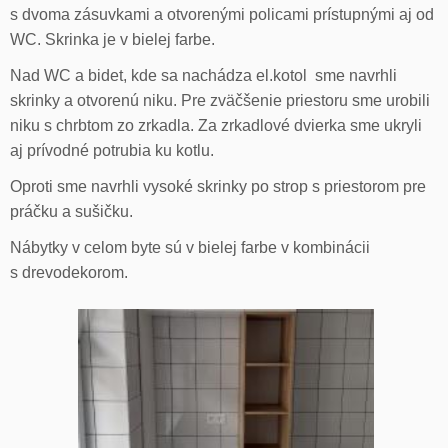
s dvoma zásuvkami a otvorenými policami prístupnými aj od
WC. Skrinka je v bielej farbe.
Nad WC a bidet, kde sa nachádza el.kotol sme navrhli
skrinky a otvorenú niku. Pre zväčšenie priestoru sme urobili
niku s chrbtom zo zrkadla. Za zrkadlové dvierka sme ukryli
aj prívodné potrubia ku kotlu.
Oproti sme navrhli vysoké skrinky po strop s priestorom pre
práčku a sušičku.
Nábytky v celom byte sú v bielej farbe v kombinácii
s drevodekorom.