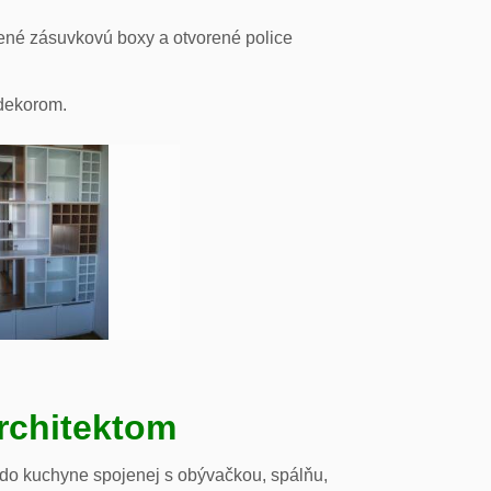
ené zásuvkovú boxy a otvorené police
odekorom.
rchitektom
 do kuchyne spojenej s obývačkou, spálňu,