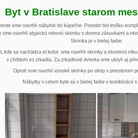
Byt v Bratislave starom me
meste sme navrhli nábytok do kúpeľne. Priestor bol trošku komp
 sme navrhli atypickú rohovú skrinku s dvoma zásuvkami a otv
Skrinka je v bielej farbe.
 kde sa nachádza el.kotol sme navrhli skrinky a otvorenú niku.
s chrbtom zo zrkadla. Za zrkadlové dvierka sme ukryli aj prív
Oproti sme navrhli vysoké skrinky po strop s priestorom p
Nábytky v celom byte sú v bielej farbe v kombinácii 