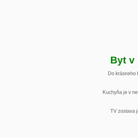
Byt v
Do krásneho b
Kuchyňa je v net
TV zostava j