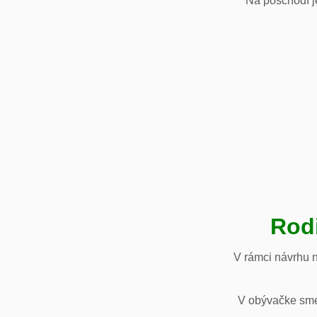
Na poschodí je
Rod
V rámci návrhu 
V obývačke sme 