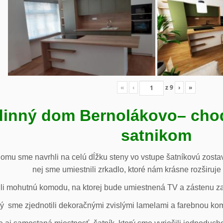
«
‹
z
9
›
»
inný dom Bernolákovo
– cho
satnikom
omu sme navrhli na celú dĺžku steny vo vstupe šatníkovú zostav
nej sme umiestnili zrkadlo, ktoré nám krásne rozširuje 
li mohutnú komodu, na ktorej bude umiestnená TV a zástenu za 
ý sme zjednotili dekoračnými zvislými lamelami a farebnou ko