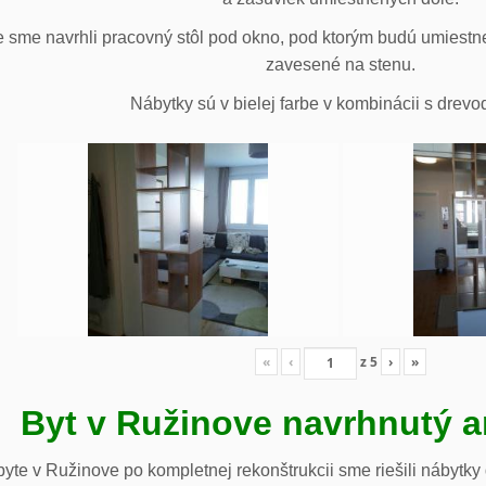
 sme navrhli pracovný stôl pod okno, pod ktorým budú umiestn
zavesené na stenu.
Nábytky sú v bielej farbe v kombinácii s drev
«
‹
z
5
›
»
Byt v Ružinove navrhnutý a
te v Ružinove po kompletnej rekonštrukcii sme riešili nábytky