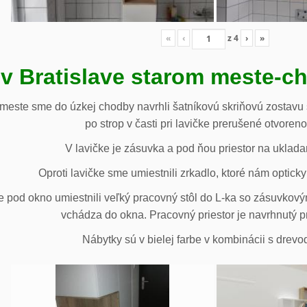
«
‹
z
4
›
»
 v Bratislave starom meste-c
 meste sme do úzkej chodby navrhli šatníkovú skriňovú zostavu 
po strop v časti pri lavičke prerušené otvoren
V lavičke je zásuvka a pod ňou priestor na uklada
Oproti lavičke sme umiestnili zrkadlo, ktoré nám opticky 
e pod okno umiestnili veľký pracovný stôl do L-ka so zásuvko
vchádza do okna. Pracovný priestor je navrhnutý p
Nábytky sú v bielej farbe v kombinácii s drev