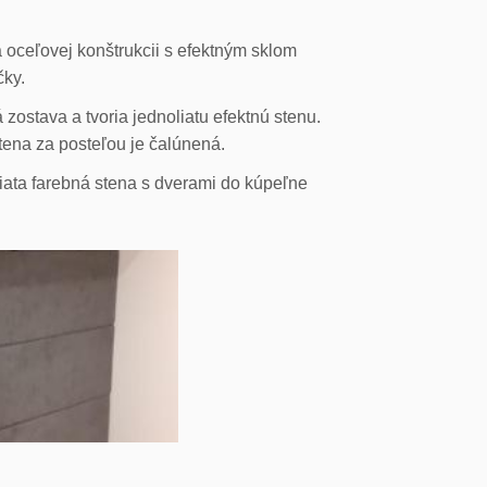
 oceľovej konštrukcii s efektným sklom
čky.
ostava a tvoria jednoliatu efektnú stenu.
stena za posteľou je čalúnená.
liata farebná stena s dverami do kúpeľne