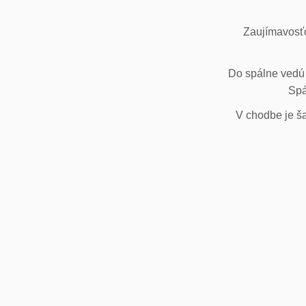
Zaujímavosťo
Do spálne vedú 
Spá
V chodbe je ša