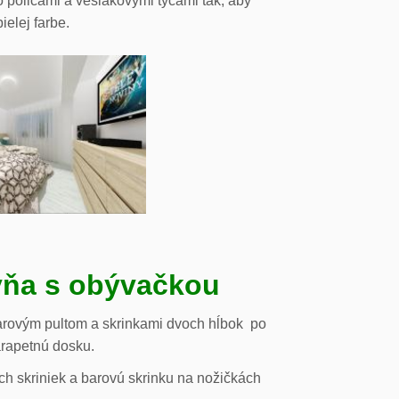
o policami a vešiakovými tyčami tak, aby
ielej farbe.
ňa s obývačkou
arovým pultom a skrinkami dvoch hĺbok po
arapetnú dosku.
h skriniek a barovú skrinku na nožičkách