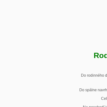
Rod
Do rodinného d
Do spálne navrh
Cel