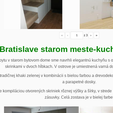
«
‹
z
3
›
»
 Bratislave starom meste-ku
ytu v starom bytovom dome sme navrhli elegantnú kuchyňu s o
skrinkami v dvoch hĺbkach. V ostrove je umiestnená varná d
radičnej khaki zelenej v kombinácii s bielou farbou a drevodek
a parapetné dosky.
e kompiláciou otvorených skriniek rôznej výšky a šírky, v stre
zásuvky. Celá zostava je v bielej farbe