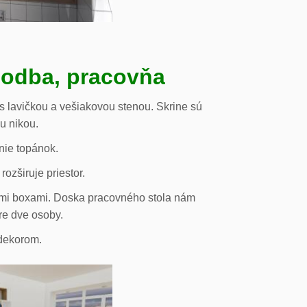
hodba, pracovňa
s lavičkou a vešiakovou stenou. Skrine sú
ou nikou.
nie topánok.
rozširuje priestor.
vými boxami. Doska pracovného stola nám
re dve osoby.
odekorom.