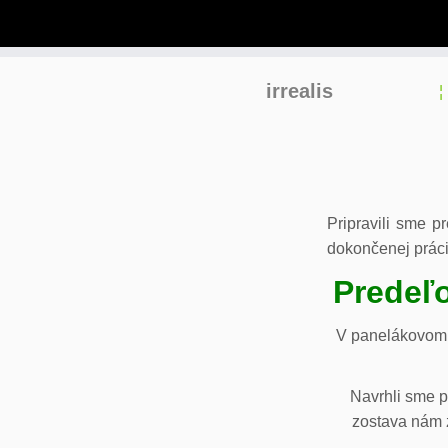
Skip
irrealis
to
content
Pripravili sme p
dokončenej práci
Predeľo
V panelákovom 
Navrhli sme p
zostava nám z