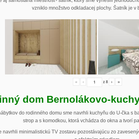
 aj samostaná miestnosť- šatník, ktorý sme vyriešili jednoduch
vzniklo množstvo odkladacej plochy. Šatník je v b
«
‹
z
8
›
»
inný dom Bernolákovo-kuchy
nábytkov do rodinného domu sme navrhli kuchyňu do U-čka s b
strop a s komodkou, ktorá vchádza do okna a tvorí p
navrhli minimalistickú TV zostavu pozostávajúcu zo zavesenýc