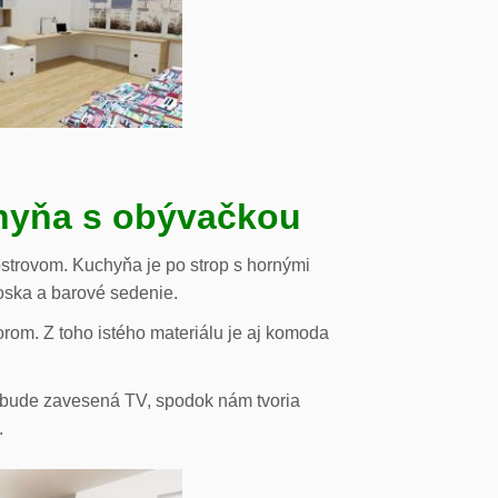
chyňa s obývačkou
strovom. Kuchyňa je po strop s hornými
oska a barové sedenie.
orom. Z toho istého materiálu je aj komoda
de bude zavesená TV, spodok nám tvoria
.