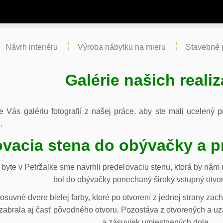
Návrh interiéru
Výroba nábytku na mieru
Stavebné 
Galérie našich realiz
re Vás galériu fotografií z našej práce, aby ste mali ucelený
.
vacia stena do obývačky a p
byte v Petržalke sme navrhli predeľovaciu stenu, ktorá by ná
bol do obývačky ponechaný široký vstupný otvor
osuvné dvere bielej farby, ktoré po otvorení z jednej strany za
abrala aj časť pôvodného otvoru. Pozostáva z otvorených a uza
a zásuviek umiestnených dole.