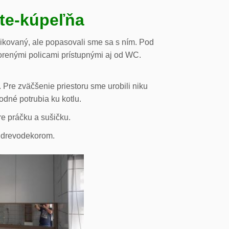
ste-kúpeľňa
likovaný, ale popasovali sme sa s ním. Pod
orenými policami prístupnými aj od WC.
 Pre zväčšenie priestoru sme urobili niku
odné potrubia ku kotlu.
re práčku a sušičku.
s drevodekorom.