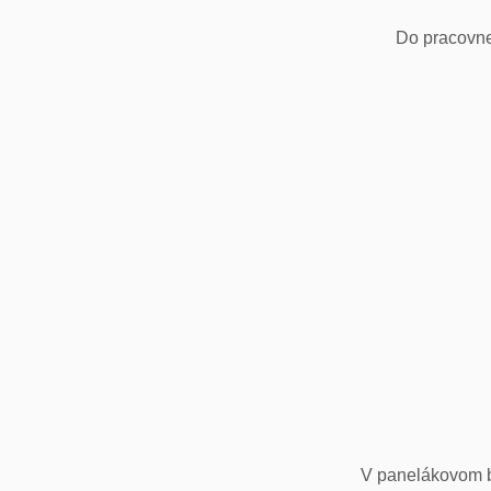
Do pracovne
V panelákovom by