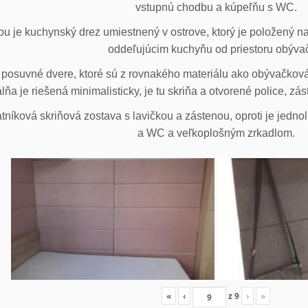
vstupnú chodbu a kúpeľňu s WC.
u je kuchynský drez umiestnený v ostrove, ktorý je položený na
oddeľujúcim kuchyňu od priestoru obýva
posuvné dvere, ktoré sú z rovnakého materiálu ako obývačková z
lňa je riešená minimalisticky, je tu skriňa a otvorené police, zá
tníková skriňová zostava s lavičkou a zástenou, oproti je jedno
a WC a veľkoplošným zrkadlom.
«
‹
z
9
›
»