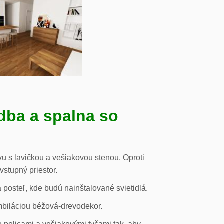
dba a spalna so
u s lavičkou a vešiakovou stenou. Oproti
vstupný priestor.
posteľ, kde budú nainštalované svietidlá.
mbiláciou béžová-drevodekor.