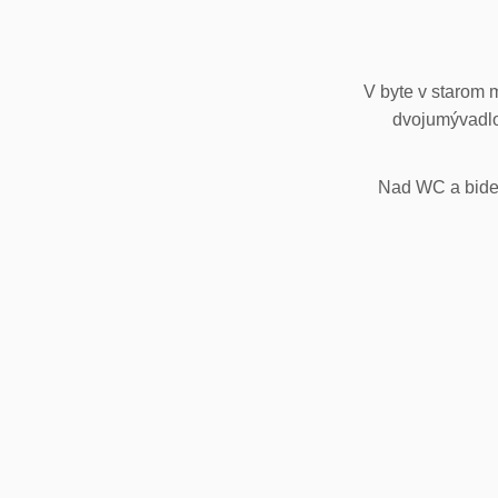
V byte v starom 
dvojumývadlo
Nad WC a bidet,