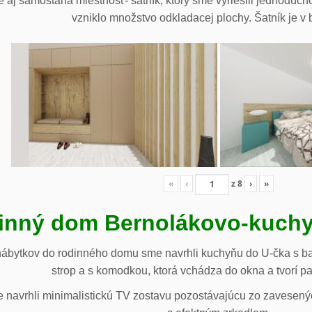
 aj samostaná miestnosť- šatník, ktorý sme vyriešili jednoduch
vzniklo množstvo odkladacej plochy. Šatník je v b
«
‹
z
8
›
»
inný dom Bernolákovo-kuchy
nábytkov do rodinného domu sme navrhli kuchyňu do U-čka s b
strop a s komodkou, ktorá vchádza do okna a tvorí p
navrhli minimalistickú TV zostavu pozostávajúcu zo zavesenýc