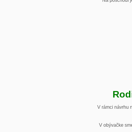
Na poschodí je
Rod
V rámci návrhu 
V obývačke sme 