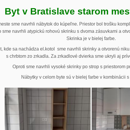
Byt v Bratislave starom me
meste sme navrhli nábytok do kúpeľne. Priestor bol trošku komp
 sme navrhli atypickú rohovú skrinku s dvoma zásuvkami a otv
Skrinka je v bielej farbe.
 kde sa nachádza el.kotol sme navrhli skrinky a otvorenú niku.
s chrbtom zo zrkadla. Za zrkadlové dvierka sme ukryli aj prív
Oproti sme navrhli vysoké skrinky po strop s priestorom p
Nábytky v celom byte sú v bielej farbe v kombinácii 