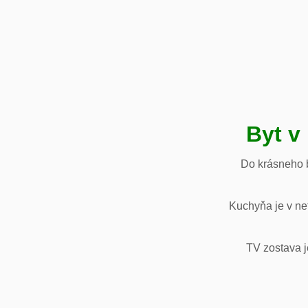
Byt v
Do krásneho b
Kuchyňa je v net
TV zostava j