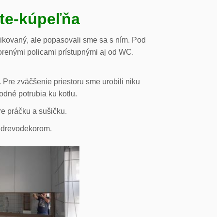
ste-kúpeľňa
likovaný, ale popasovali sme sa s ním. Pod
orenými policami prístupnými aj od WC.
 Pre zväčšenie priestoru sme urobili niku
odné potrubia ku kotlu.
re práčku a sušičku.
s drevodekorom.