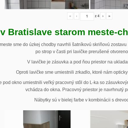
«
‹
z
4
›
»
 v Bratislave starom meste-c
 meste sme do úzkej chodby navrhli šatníkovú skriňovú zostavu 
po strop v časti pri lavičke prerušené otvoren
V lavičke je zásuvka a pod ňou priestor na uklada
Oproti lavičke sme umiestnili zrkadlo, ktoré nám opticky 
e pod okno umiestnili veľký pracovný stôl do L-ka so zásuvko
vchádza do okna. Pracovný priestor je navrhnutý p
Nábytky sú v bielej farbe v kombinácii s drev