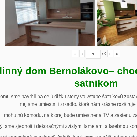
«
‹
z
9
›
»
inný dom Bernolákovo
– cho
satnikom
omu sme navrhli na celú dĺžku steny vo vstupe šatníkovú zostav
nej sme umiestnili zrkadlo, ktoré nám krásne rozširuje 
li mohutnú komodu, na ktorej bude umiestnená TV a zástenu za 
ý sme zjednotili dekoračnými zvislými lamelami a farebnou ko