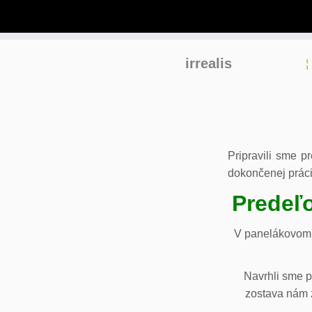
Skip
irrealis
to
content
Pripravili sme p
dokončenej práci
Predeľo
V panelákovom 
Navrhli sme p
zostava nám z