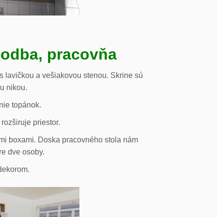
hodba, pracovňa
s lavičkou a vešiakovou stenou. Skrine sú
ou nikou.
nie topánok.
rozširuje priestor.
vými boxami. Doska pracovného stola nám
re dve osoby.
odekorom.