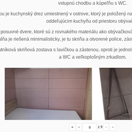
vstupnú chodbu a kúpeľňu s WC.
u je kuchynský drez umiestnený v ostrove, ktorý je položený na
oddeľujúcim kuchyňu od priestoru obýva
posuvné dvere, ktoré sú z rovnakého materiálu ako obývačková z
lňa je riešená minimalisticky, je tu skriňa a otvorené police, zá
tníková skriňová zostava s lavičkou a zástenou, oproti je jedno
a WC a veľkoplošným zrkadlom.
«
‹
z
9
›
»