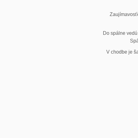
Zaujímavosťo
Do spálne vedú 
Spá
V chodbe je ša