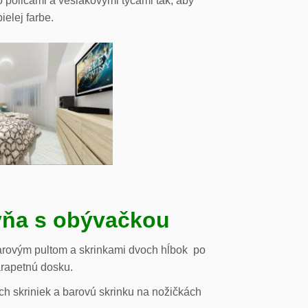
o policami a vešiakovými tyčami tak, aby
ielej farbe.
ňa s obývačkou
arovým pultom a skrinkami dvoch hĺbok po
arapetnú dosku.
h skriniek a barovú skrinku na nožičkách