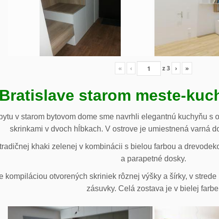
«
‹
z
3
›
»
 Bratislave starom meste-ku
ytu v starom bytovom dome sme navrhli elegantnú kuchyňu s o
skrinkami v dvoch hĺbkach. V ostrove je umiestnená varná d
radičnej khaki zelenej v kombinácii s bielou farbou a drevodek
a parapetné dosky.
e kompiláciou otvorených skriniek rôznej výšky a šírky, v stre
zásuvky. Celá zostava je v bielej farbe