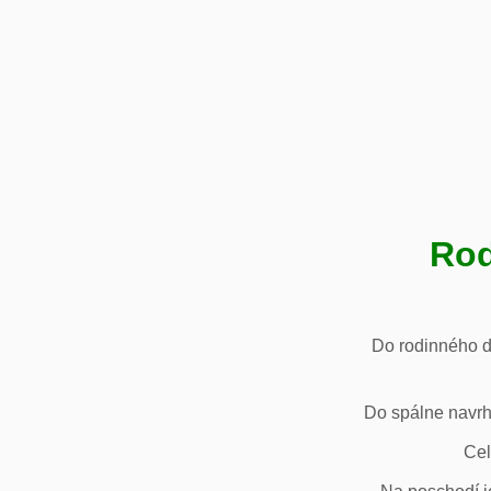
Rod
Do rodinného d
Do spálne navrh
Cel