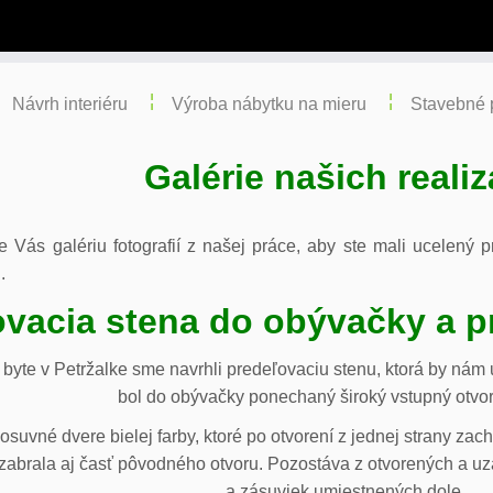
Návrh interiéru
Výroba nábytku na mieru
Stavebné 
Galérie našich realiz
re Vás galériu fotografií z našej práce, aby ste mali ucelený
.
vacia stena do obývačky a p
byte v Petržalke sme navrhli predeľovaciu stenu, ktorá by ná
bol do obývačky ponechaný široký vstupný otvor
osuvné dvere bielej farby, ktoré po otvorení z jednej strany za
abrala aj časť pôvodného otvoru. Pozostáva z otvorených a uza
a zásuviek umiestnených dole.