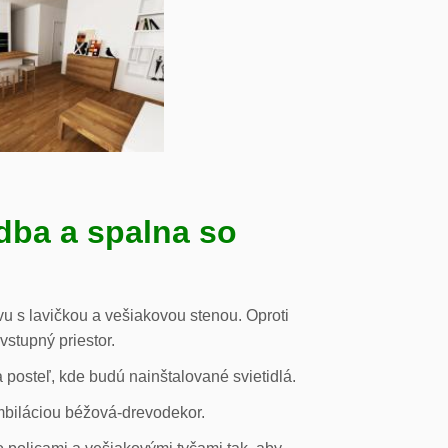
dba a spalna so
u s lavičkou a vešiakovou stenou. Oproti
vstupný priestor.
posteľ, kde budú nainštalované svietidlá.
mbiláciou béžová-drevodekor.