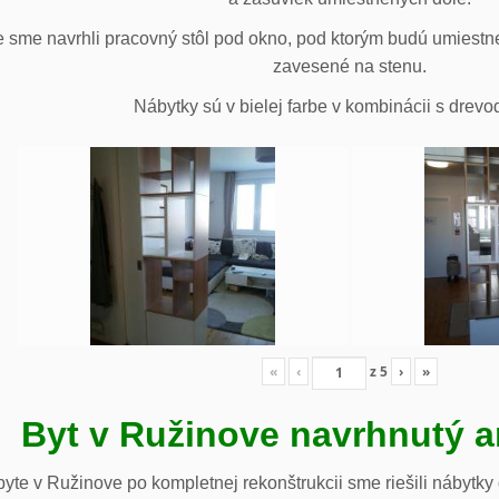
 sme navrhli pracovný stôl pod okno, pod ktorým budú umiestn
zavesené na stenu.
Nábytky sú v bielej farbe v kombinácii s drev
«
‹
z
5
›
»
Byt v Ružinove navrhnutý a
te v Ružinove po kompletnej rekonštrukcii sme riešili nábytky