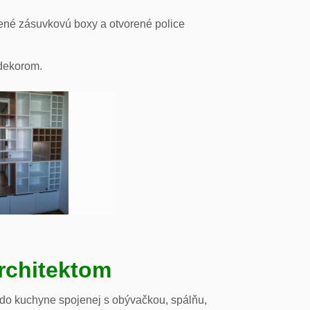
ené zásuvkovú boxy a otvorené police
odekorom.
rchitektom
 do kuchyne spojenej s obývačkou, spálňu,