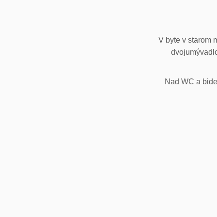
V byte v starom 
dvojumývadlo
Nad WC a bidet,