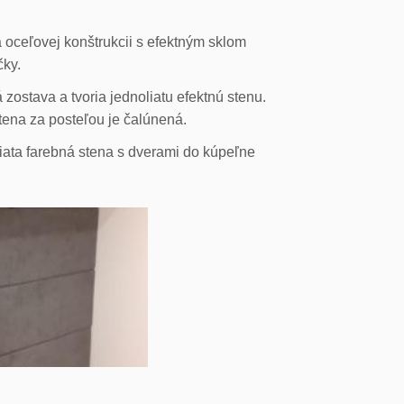
 oceľovej konštrukcii s efektným sklom
čky.
ostava a tvoria jednoliatu efektnú stenu.
stena za posteľou je čalúnená.
liata farebná stena s dverami do kúpeľne