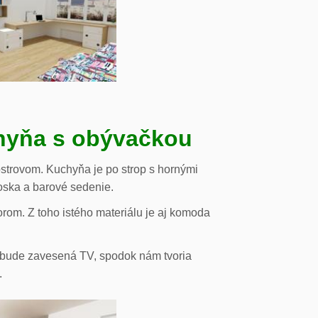
chyňa s obývačkou
strovom. Kuchyňa je po strop s hornými
oska a barové sedenie.
orom. Z toho istého materiálu je aj komoda
de bude zavesená TV, spodok nám tvoria
.