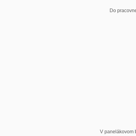
Do pracovne
V panelákovom by