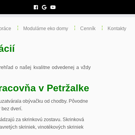
práce
Modulárne eko domy
Cenník
Kontakty
ácií
 prehľad o našej kvalitne odvedenej a vždy
racovňa v Petržalke
m uzatvárala obývačku od chodby. Pôvodne
 bez dverí.
chádzajú za skrinkovú zostavu. Skrinková
vretých skriniek, vinotékových skriniek