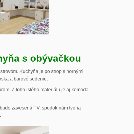
chyňa s obývačkou
strovom. Kuchyňa je po strop s hornými
oska a barové sedenie.
orom. Z toho istého materiálu je aj komoda
de bude zavesená TV, spodok nám tvoria
.