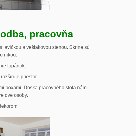
hodba, pracovňa
s lavičkou a vešiakovou stenou. Skrine sú
ou nikou.
nie topánok.
rozširuje priestor.
vými boxami. Doska pracovného stola nám
re dve osoby.
odekorom.