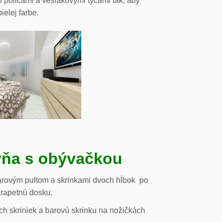
o policami a vešiakovými tyčami tak, aby
ielej farbe.
ňa s obývačkou
arovým pultom a skrinkami dvoch hĺbok po
arapetnú dosku.
h skriniek a barovú skrinku na nožičkách