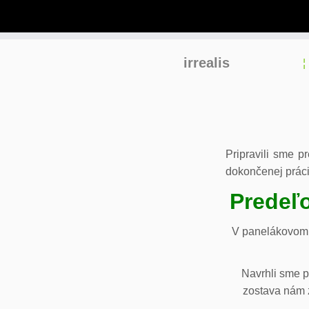
Skip
irrealis
to
content
Pripravili sme p
dokončenej práci
Predeľo
V panelákovom 
Navrhli sme p
zostava nám z