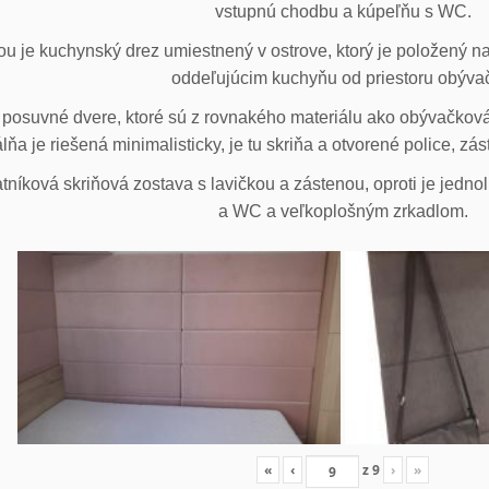
vstupnú chodbu a kúpeľňu s WC.
u je kuchynský drez umiestnený v ostrove, ktorý je položený na
oddeľujúcim kuchyňu od priestoru obýva
posuvné dvere, ktoré sú z rovnakého materiálu ako obývačková z
lňa je riešená minimalisticky, je tu skriňa a otvorené police, zá
tníková skriňová zostava s lavičkou a zástenou, oproti je jedno
a WC a veľkoplošným zrkadlom.
«
‹
z
9
›
»