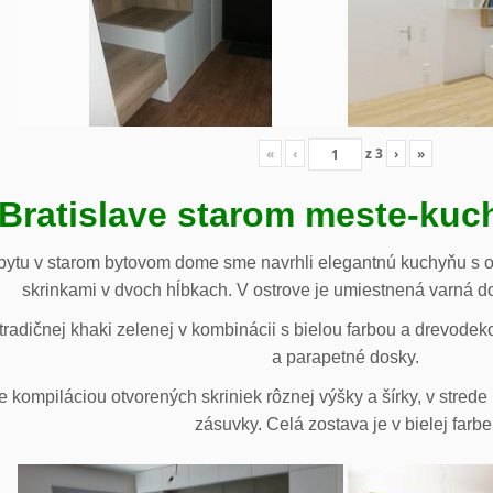
«
‹
z
3
›
»
 Bratislave starom meste-ku
ytu v starom bytovom dome sme navrhli elegantnú kuchyňu s o
skrinkami v dvoch hĺbkach. V ostrove je umiestnená varná d
radičnej khaki zelenej v kombinácii s bielou farbou a drevodek
a parapetné dosky.
e kompiláciou otvorených skriniek rôznej výšky a šírky, v stre
zásuvky. Celá zostava je v bielej farbe