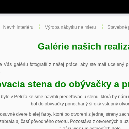
Návrh interiéru
Výroba nábytku na mieru
Stavebné 
Galérie našich realiz
re Vás galériu fotografií z našej práce, aby ste mali ucelený
.
vacia stena do obývačky a p
byte v Petržalke sme navrhli predeľovaciu stenu, ktorá by ná
bol do obývačky ponechaný široký vstupný otvor
osuvné dvere bielej farby, ktoré po otvorení z jednej strany za
abrala aj časť pôvodného otvoru. Pozostáva z otvorených a uza
a zásuviek umiestnených dole.