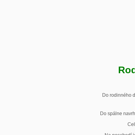
Rod
Do rodinného d
Do spálne navrh
Cel