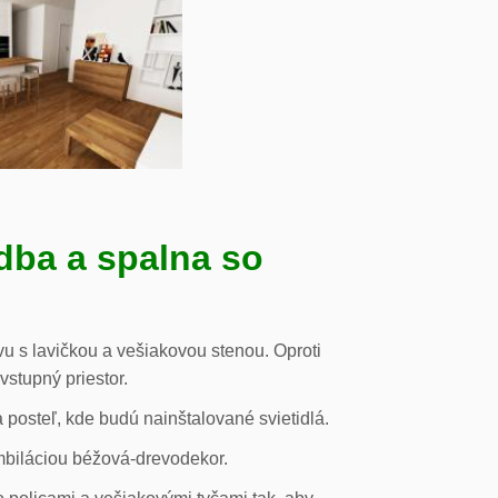
dba a spalna so
u s lavičkou a vešiakovou stenou. Oproti
vstupný priestor.
posteľ, kde budú nainštalované svietidlá.
mbiláciou béžová-drevodekor.