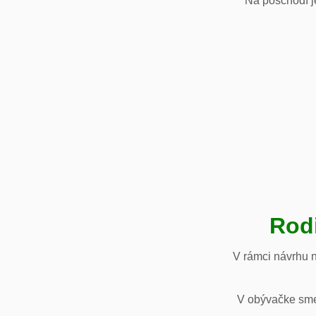
Na poschodí je
Rod
V rámci návrhu 
V obývačke sme 