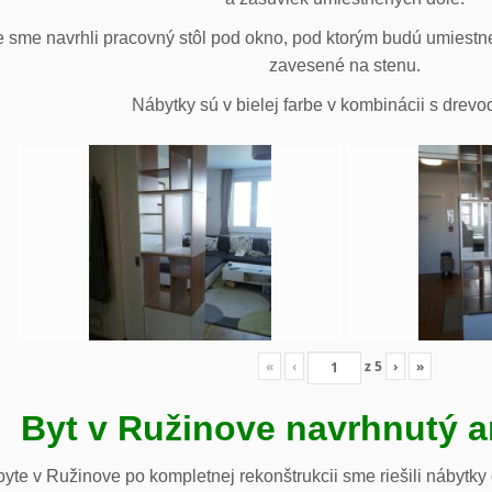
 sme navrhli pracovný stôl pod okno, pod ktorým budú umiestn
zavesené na stenu.
Nábytky sú v bielej farbe v kombinácii s drev
«
‹
z
5
›
»
Byt v Ružinove navrhnutý a
te v Ružinove po kompletnej rekonštrukcii sme riešili nábytky