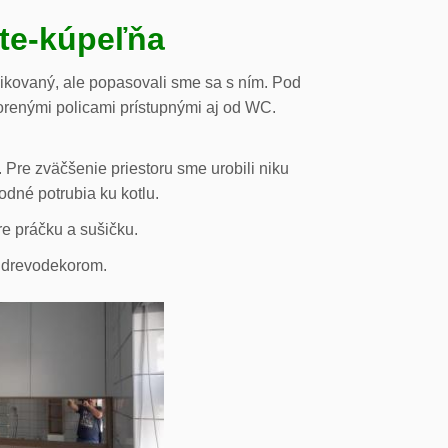
ste-kúpeľňa
likovaný, ale popasovali sme sa s ním. Pod
orenými policami prístupnými aj od WC.
 Pre zväčšenie priestoru sme urobili niku
odné potrubia ku kotlu.
re práčku a sušičku.
s drevodekorom.