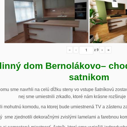
«
‹
z
9
›
»
inný dom Bernolákovo
– cho
satnikom
omu sme navrhli na celú dĺžku steny vo vstupe šatníkovú zostav
nej sme umiestnili zrkadlo, ktoré nám krásne rozširuje 
li mohutnú komodu, na ktorej bude umiestnená TV a zástenu za 
ý sme zjednotili dekoračnými zvislými lamelami a farebnou ko