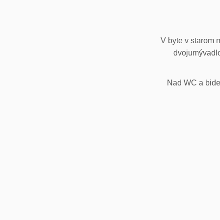
V byte v starom 
dvojumývadlo
Nad WC a bidet,