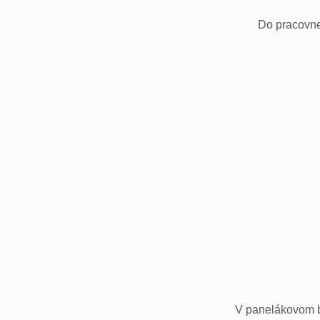
Do pracovne
V panelákovom by