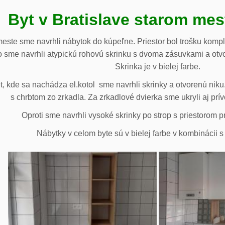
Byt v Bratislave starom me
meste sme navrhli nábytok do kúpeľne. Priestor bol trošku komp
 sme navrhli atypickú rohovú skrinku s dvoma zásuvkami a otv
Skrinka je v bielej farbe.
 kde sa nachádza el.kotol sme navrhli skrinky a otvorenú niku.
s chrbtom zo zrkadla. Za zrkadlové dvierka sme ukryli aj prív
Oproti sme navrhli vysoké skrinky po strop s priestorom p
Nábytky v celom byte sú v bielej farbe v kombinácii 