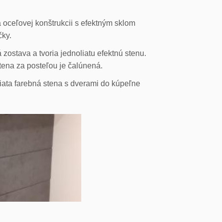
 oceľovej konštrukcii s efektným sklom
čky.
ostava a tvoria jednoliatu efektnú stenu.
stena za posteľou je čalúnená.
liata farebná stena s dverami do kúpeľne