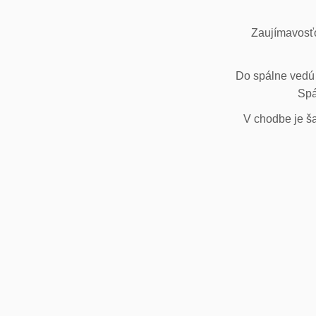
Zaujímavosťo
Do spálne vedú 
Spá
V chodbe je ša