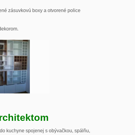
ené zásuvkovú boxy a otvorené police
odekorom.
rchitektom
 do kuchyne spojenej s obývačkou, spálňu,