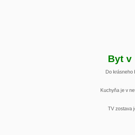
Byt v
Do krásneho b
Kuchyňa je v net
TV zostava j