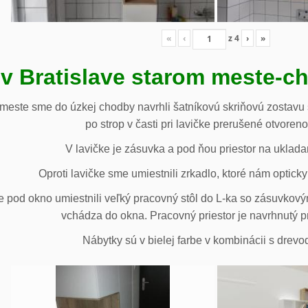
«
‹
z
4
›
»
 v Bratislave starom meste-c
 meste sme do úzkej chodby navrhli šatníkovú skriňovú zostavu 
po strop v časti pri lavičke prerušené otvoren
V lavičke je zásuvka a pod ňou priestor na uklada
Oproti lavičke sme umiestnili zrkadlo, ktoré nám opticky 
e pod okno umiestnili veľký pracovný stôl do L-ka so zásuvko
vchádza do okna. Pracovný priestor je navrhnutý p
Nábytky sú v bielej farbe v kombinácii s drev