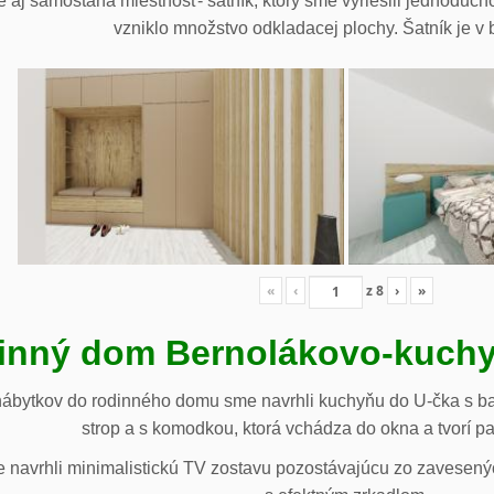
 aj samostaná miestnosť- šatník, ktorý sme vyriešili jednoduch
vzniklo množstvo odkladacej plochy. Šatník je v b
«
‹
z
8
›
»
inný dom Bernolákovo-kuchy
nábytkov do rodinného domu sme navrhli kuchyňu do U-čka s b
strop a s komodkou, ktorá vchádza do okna a tvorí p
navrhli minimalistickú TV zostavu pozostávajúcu zo zavesenýc