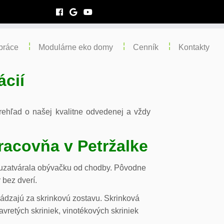
práce
Modulárne eko domy
Cenník
Kontakty
ácií
 prehľad o našej kvalitne odvedenej a vždy
racovňa v Petržalke
m uzatvárala obývačku od chodby. Pôvodne
 bez dverí.
chádzajú za skrinkovú zostavu. Skrinková
vretých skriniek, vinotékových skriniek