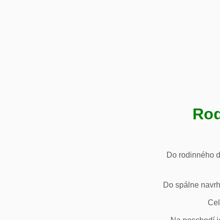
Rod
Do rodinného d
Do spálne navrh
Cel