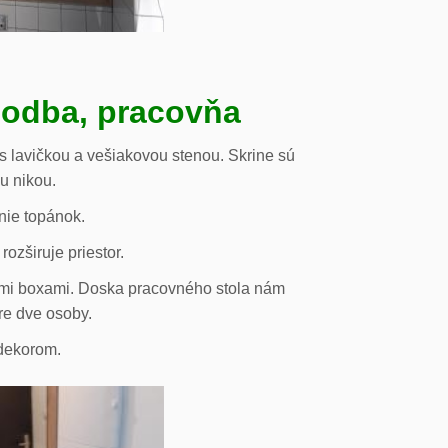
hodba, pracovňa
s lavičkou a vešiakovou stenou. Skrine sú
ou nikou.
nie topánok.
rozširuje priestor.
vými boxami. Doska pracovného stola nám
re dve osoby.
odekorom.