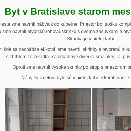
Byt v Bratislave starom me
meste sme navrhli nábytok do kúpeľne. Priestor bol trošku komp
 sme navrhli atypickú rohovú skrinku s dvoma zásuvkami a otv
Skrinka je v bielej farbe.
 kde sa nachádza el.kotol sme navrhli skrinky a otvorenú niku.
s chrbtom zo zrkadla. Za zrkadlové dvierka sme ukryli aj prív
Oproti sme navrhli vysoké skrinky po strop s priestorom p
Nábytky v celom byte sú v bielej farbe v kombinácii 