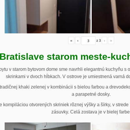
«
‹
z
3
›
»
 Bratislave starom meste-ku
ytu v starom bytovom dome sme navrhli elegantnú kuchyňu s o
skrinkami v dvoch hĺbkach. V ostrove je umiestnená varná d
radičnej khaki zelenej v kombinácii s bielou farbou a drevodek
a parapetné dosky.
e kompiláciou otvorených skriniek rôznej výšky a šírky, v stre
zásuvky. Celá zostava je v bielej farbe