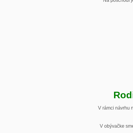
Na poschodí je
Rod
V rámci návrhu 
V obývačke sme 