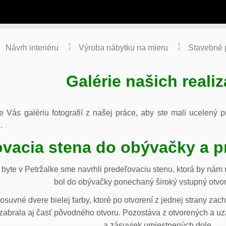
Návrh interiéru
Výroba nábytku na mieru
Stavebné 
Galérie našich realiz
re Vás galériu fotografií z našej práce, aby ste mali ucelený
.
vacia stena do obývačky a p
byte v Petržalke sme navrhli predeľovaciu stenu, ktorá by ná
bol do obývačky ponechaný široký vstupný otvor
osuvné dvere bielej farby, ktoré po otvorení z jednej strany za
abrala aj časť pôvodného otvoru. Pozostáva z otvorených a uza
a zásuviek umiestnených dole.