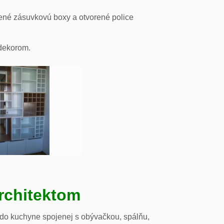
ené zásuvkovú boxy a otvorené police
odekorom.
rchitektom
 do kuchyne spojenej s obývačkou, spálňu,