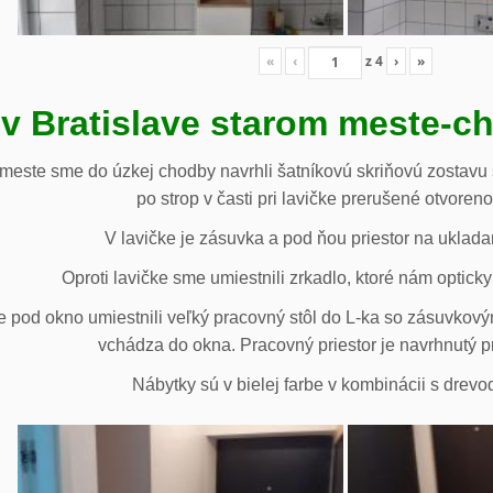
«
‹
z
4
›
»
 v Bratislave starom meste-c
 meste sme do úzkej chodby navrhli šatníkovú skriňovú zostavu 
po strop v časti pri lavičke prerušené otvoren
V lavičke je zásuvka a pod ňou priestor na uklada
Oproti lavičke sme umiestnili zrkadlo, ktoré nám opticky 
e pod okno umiestnili veľký pracovný stôl do L-ka so zásuvko
vchádza do okna. Pracovný priestor je navrhnutý p
Nábytky sú v bielej farbe v kombinácii s drev