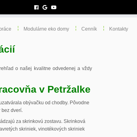
práce
Modulárne eko domy
Cenník
Kontakty
ácií
 prehľad o našej kvalitne odvedenej a vždy
racovňa v Petržalke
m uzatvárala obývačku od chodby. Pôvodne
 bez dverí.
chádzajú za skrinkovú zostavu. Skrinková
vretých skriniek, vinotékových skriniek