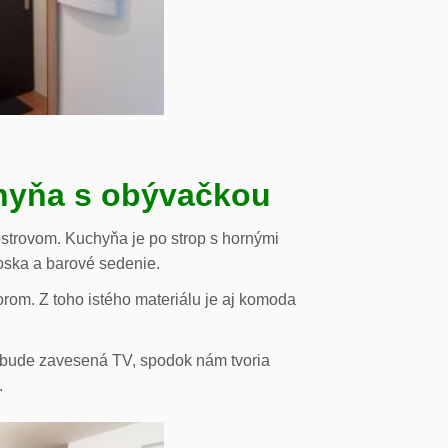
chyňa s obývačkou
strovom. Kuchyňa je po strop s hornými
oska a barové sedenie.
orom. Z toho istého materiálu je aj komoda
de bude zavesená TV, spodok nám tvoria
.