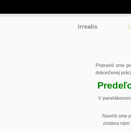
Skip
irrealis
to
content
Pripravili sme p
dokončenej práci
Predeľo
V panelákovom 
Navrhli sme p
zostava nám z