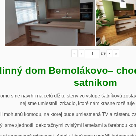
«
‹
z
9
›
»
inný dom Bernolákovo
– cho
satnikom
omu sme navrhli na celú dĺžku steny vo vstupe šatníkovú zostav
nej sme umiestnili zrkadlo, ktoré nám krásne rozširuje 
li mohutnú komodu, na ktorej bude umiestnená TV a zástenu za 
ý sme zjednotili dekoračnými zvislými lamelami a farebnou ko