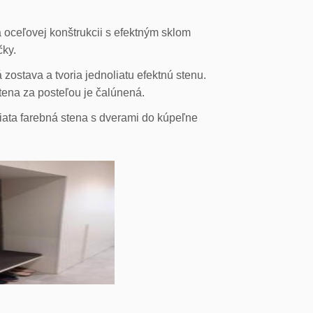
 oceľovej konštrukcii s efektným sklom
čky.
ostava a tvoria jednoliatu efektnú stenu.
stena za posteľou je čalúnená.
liata farebná stena s dverami do kúpeľne