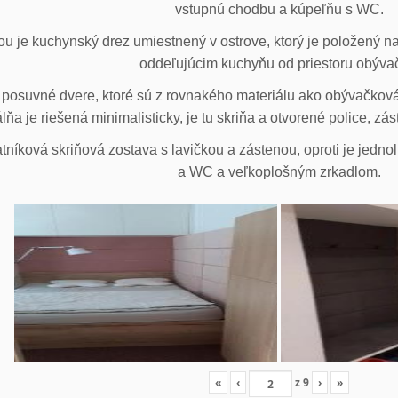
vstupnú chodbu a kúpeľňu s WC.
u je kuchynský drez umiestnený v ostrove, ktorý je položený na
oddeľujúcim kuchyňu od priestoru obýva
posuvné dvere, ktoré sú z rovnakého materiálu ako obývačková z
lňa je riešená minimalisticky, je tu skriňa a otvorené police, zá
tníková skriňová zostava s lavičkou a zástenou, oproti je jedno
a WC a veľkoplošným zrkadlom.
«
‹
z
9
›
»