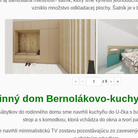
 aj samostaná miestnosť- šatník, ktorý sme vyriešili jednoduch
vzniklo množstvo odkladacej plochy. Šatník je v b
«
‹
z
8
›
»
inný dom Bernolákovo-kuchy
nábytkov do rodinného domu sme navrhli kuchyňu do U-čka s b
strop a s komodkou, ktorá vchádza do okna a tvorí p
navrhli minimalistickú TV zostavu pozostávajúcu zo zavesenýc