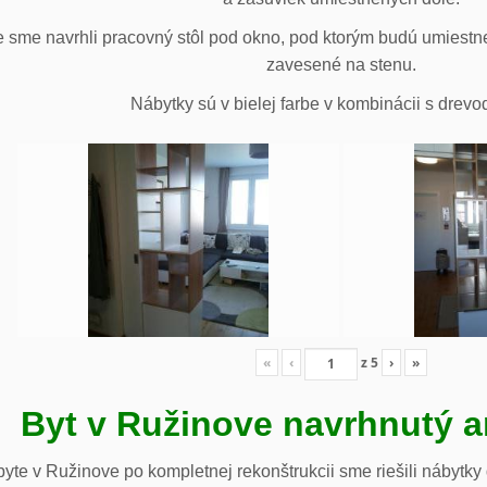
 sme navrhli pracovný stôl pod okno, pod ktorým budú umiestn
zavesené na stenu.
Nábytky sú v bielej farbe v kombinácii s drev
«
‹
z
5
›
»
Byt v Ružinove navrhnutý a
te v Ružinove po kompletnej rekonštrukcii sme riešili nábytky