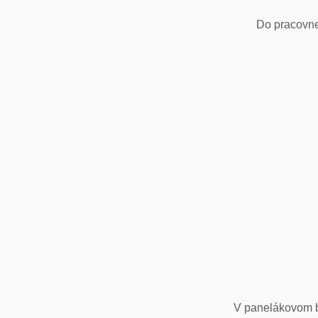
Do pracovne
V panelákovom by