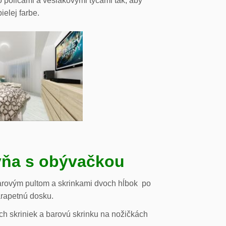
o policami a vešiakovými tyčami tak, aby
ielej farbe.
ňa s obývačkou
arovým pultom a skrinkami dvoch hĺbok po
arapetnú dosku.
h skriniek a barovú skrinku na nožičkách