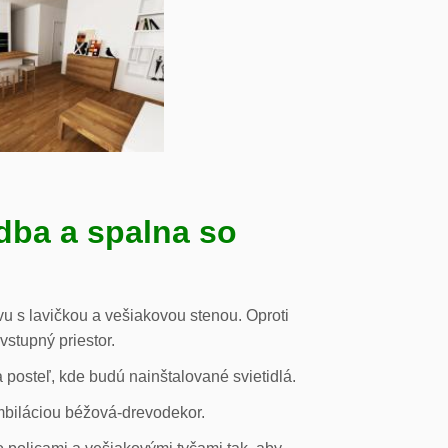
dba a spalna so
u s lavičkou a vešiakovou stenou. Oproti
vstupný priestor.
posteľ, kde budú nainštalované svietidlá.
mbiláciou béžová-drevodekor.