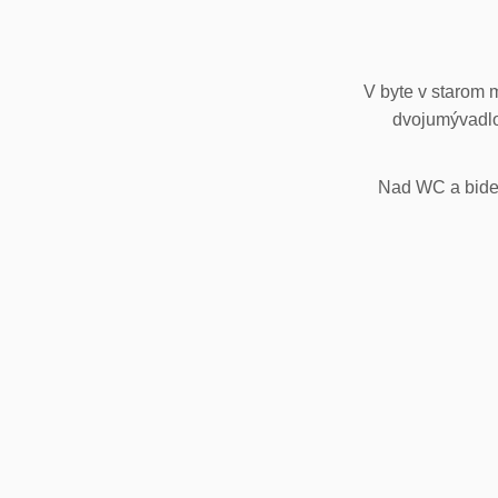
V byte v starom 
dvojumývadlo
Nad WC a bidet,