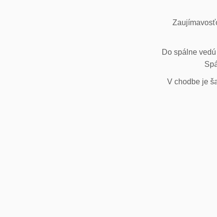
Zaujímavosťo
Do spálne vedú 
Spá
V chodbe je ša