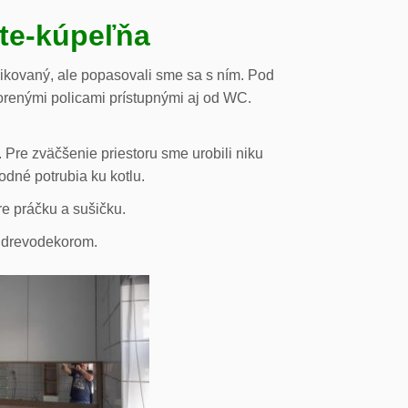
ste-kúpeľňa
likovaný, ale popasovali sme sa s ním. Pod
orenými policami prístupnými aj od WC.
 Pre zväčšenie priestoru sme urobili niku
odné potrubia ku kotlu.
re práčku a sušičku.
s drevodekorom.