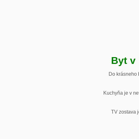
Byt v
Do krásneho b
Kuchyňa je v net
TV zostava j