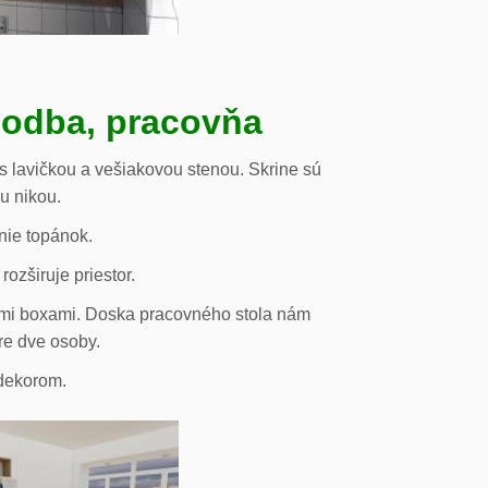
hodba, pracovňa
s lavičkou a vešiakovou stenou. Skrine sú
ou nikou.
nie topánok.
rozširuje priestor.
vými boxami. Doska pracovného stola nám
re dve osoby.
odekorom.