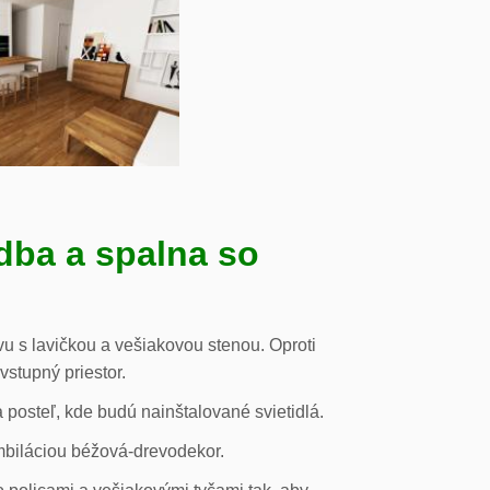
dba a spalna so
u s lavičkou a vešiakovou stenou. Oproti
vstupný priestor.
posteľ, kde budú nainštalované svietidlá.
mbiláciou béžová-drevodekor.