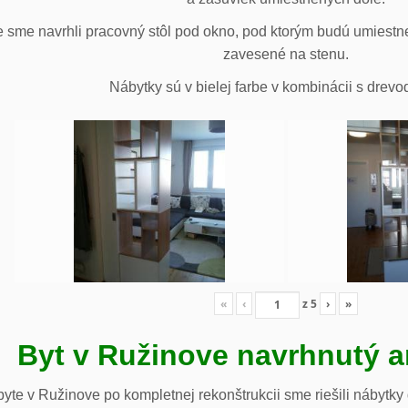
 sme navrhli pracovný stôl pod okno, pod ktorým budú umiestn
zavesené na stenu.
Nábytky sú v bielej farbe v kombinácii s drev
«
‹
z
5
›
»
Byt v Ružinove navrhnutý a
te v Ružinove po kompletnej rekonštrukcii sme riešili nábytky