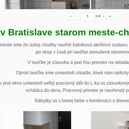
«
‹
z
4
›
»
 v Bratislave starom meste-c
 meste sme do úzkej chodby navrhli šatníkovú skriňovú zostavu 
po strop v časti pri lavičke prerušené otvoren
V lavičke je zásuvka a pod ňou priestor na uklada
Oproti lavičke sme umiestnili zrkadlo, ktoré nám opticky 
e pod okno umiestnili veľký pracovný stôl do L-ka so zásuvko
vchádza do okna. Pracovný priestor je navrhnutý p
Nábytky sú v bielej farbe v kombinácii s drev