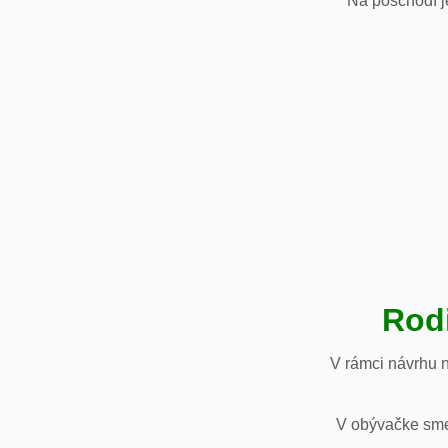
Na poschodí je
Rod
V rámci návrhu 
V obývačke sme 