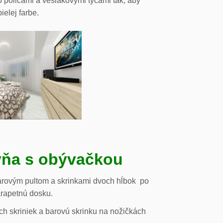
o policami a vešiakovými tyčami tak, aby
ielej farbe.
ňa s obývačkou
arovým pultom a skrinkami dvoch hĺbok po
arapetnú dosku.
h skriniek a barovú skrinku na nožičkách