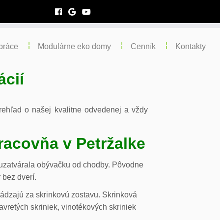
práce
Modulárne eko domy
Cenník
Kontakty
ácií
 prehľad o našej kvalitne odvedenej a vždy
racovňa v Petržalke
m uzatvárala obývačku od chodby. Pôvodne
 bez dverí.
chádzajú za skrinkovú zostavu. Skrinková
vretých skriniek, vinotékových skriniek