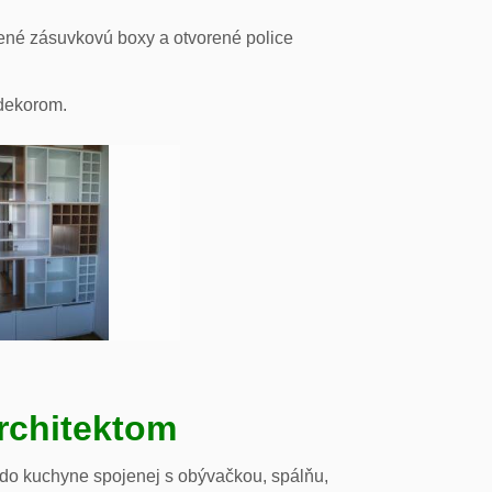
ené zásuvkovú boxy a otvorené police
odekorom.
rchitektom
 do kuchyne spojenej s obývačkou, spálňu,