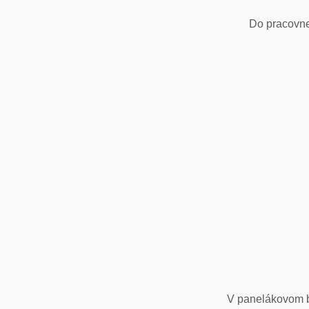
Do pracovne
V panelákovom by