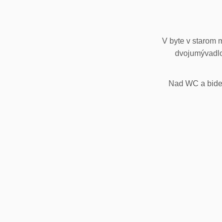
V byte v starom 
dvojumývadlo
Nad WC a bidet,