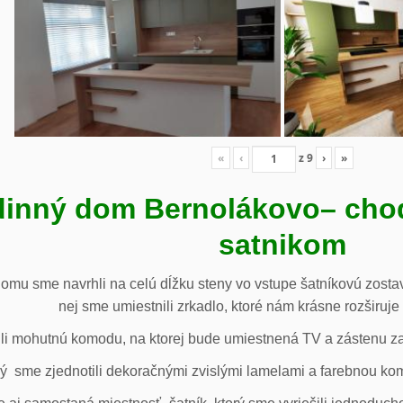
«
‹
z
9
›
»
inný dom Bernolákovo
– cho
satnikom
omu sme navrhli na celú dĺžku steny vo vstupe šatníkovú zostav
nej sme umiestnili zrkadlo, ktoré nám krásne rozširuje 
li mohutnú komodu, na ktorej bude umiestnená TV a zástenu za 
ý sme zjednotili dekoračnými zvislými lamelami a farebnou ko