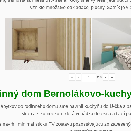
 aj samostaná miestnosť- šatník, ktorý sme vyriešili jednoduch
vzniklo množstvo odkladacej plochy. Šatník je v b
«
‹
z
8
›
»
inný dom Bernolákovo-kuchy
nábytkov do rodinného domu sme navrhli kuchyňu do U-čka s b
strop a s komodkou, ktorá vchádza do okna a tvorí p
navrhli minimalistickú TV zostavu pozostávajúcu zo zavesenýc