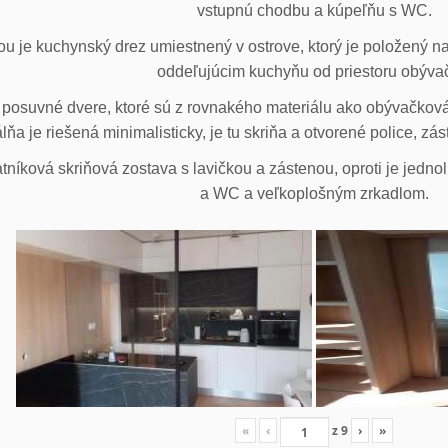
vstupnú chodbu a kúpeľňu s WC.
u je kuchynský drez umiestnený v ostrove, ktorý je položený na
oddeľujúcim kuchyňu od priestoru obýva
posuvné dvere, ktoré sú z rovnakého materiálu ako obývačková z
lňa je riešená minimalisticky, je tu skriňa a otvorené police, zá
tníková skriňová zostava s lavičkou a zástenou, oproti je jedno
a WC a veľkoplošným zrkadlom.
«
‹
z
9
›
»