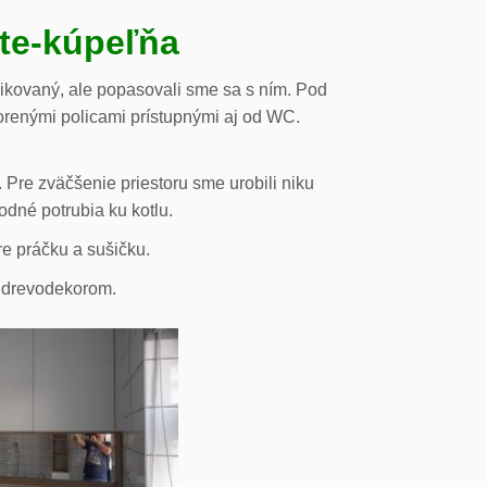
ste-kúpeľňa
likovaný, ale popasovali sme sa s ním. Pod
orenými policami prístupnými aj od WC.
 Pre zväčšenie priestoru sme urobili niku
odné potrubia ku kotlu.
re práčku a sušičku.
s drevodekorom.