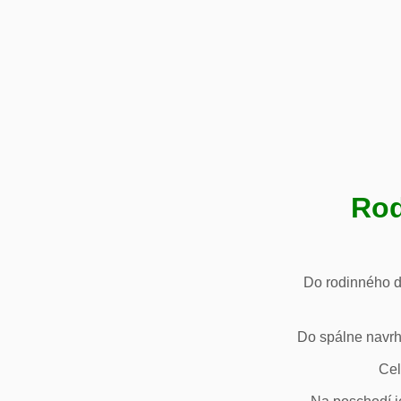
Rod
Do rodinného d
Do spálne navrh
Cel