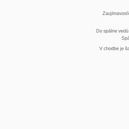
Zaujímavosťo
Do spálne vedú 
Spá
V chodbe je ša