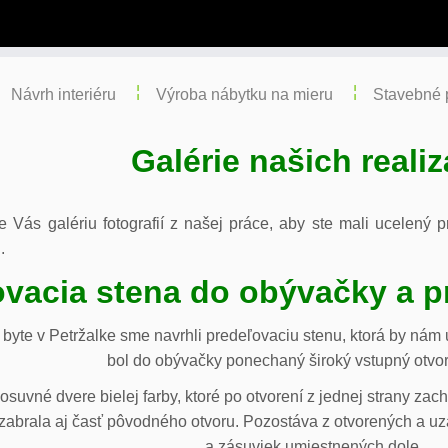
Návrh interiéru
Výroba nábytku na mieru
Stavebné 
Galérie našich realiz
re Vás galériu fotografií z našej práce, aby ste mali ucelený
.
vacia stena do obývačky a p
byte v Petržalke sme navrhli predeľovaciu stenu, ktorá by ná
bol do obývačky ponechaný široký vstupný otvor
osuvné dvere bielej farby, ktoré po otvorení z jednej strany za
abrala aj časť pôvodného otvoru. Pozostáva z otvorených a uza
a zásuviek umiestnených dole.