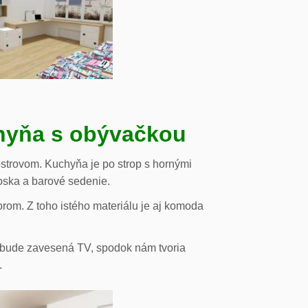
chyňa s obývačkou
strovom. Kuchyňa je po strop s hornými
oska a barové sedenie.
orom. Z toho istého materiálu je aj komoda
de bude zavesená TV, spodok nám tvoria
.