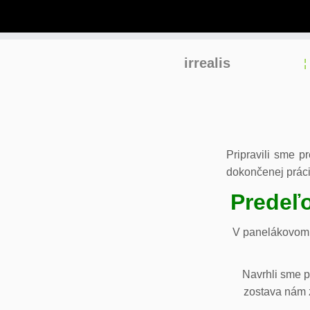
Skip
irrealis
to
content
Pripravili sme p
dokončenej práci
Predeľo
V panelákovom 
Navrhli sme p
zostava nám z