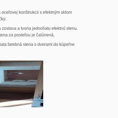
 oceľovej konštrukcii s efektným sklom
čky.
ostava a tvoria jednoliatu efektnú stenu.
stena za posteľou je čalúnená.
liata farebná stena s dverami do kúpeľne