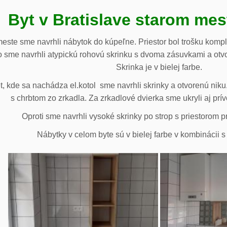
Byt v Bratislave starom me
meste sme navrhli nábytok do kúpeľne. Priestor bol trošku komp
 sme navrhli atypickú rohovú skrinku s dvoma zásuvkami a otv
Skrinka je v bielej farbe.
 kde sa nachádza el.kotol sme navrhli skrinky a otvorenú niku.
s chrbtom zo zrkadla. Za zrkadlové dvierka sme ukryli aj prív
Oproti sme navrhli vysoké skrinky po strop s priestorom p
Nábytky v celom byte sú v bielej farbe v kombinácii 