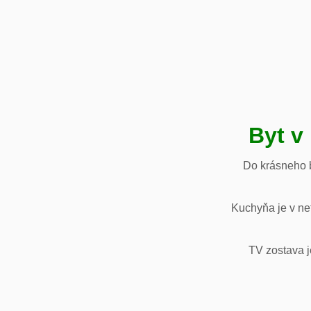
Byt v
Do krásneho b
Kuchyňa je v net
TV zostava j