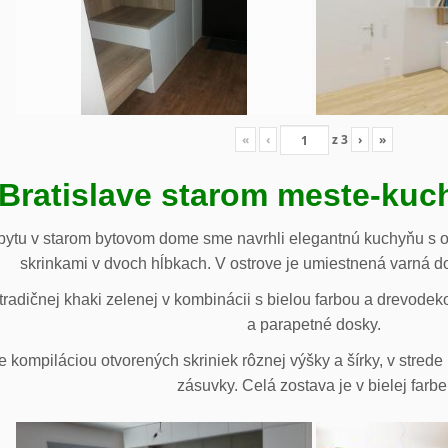
«
‹
z
3
›
»
 Bratislave starom meste-ku
ytu v starom bytovom dome sme navrhli elegantnú kuchyňu s o
skrinkami v dvoch hĺbkach. V ostrove je umiestnená varná d
radičnej khaki zelenej v kombinácii s bielou farbou a drevodek
a parapetné dosky.
e kompiláciou otvorených skriniek rôznej výšky a šírky, v stre
zásuvky. Celá zostava je v bielej farbe