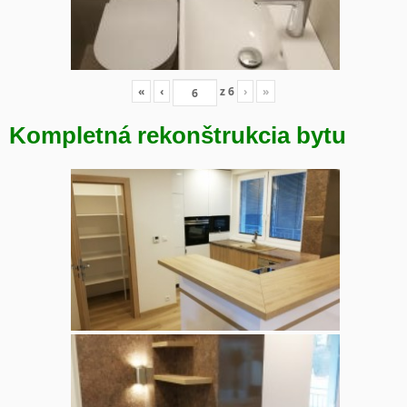
«
‹
z
6
›
»
Kompletná rekonštrukcia bytu