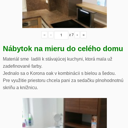
«
‹
z
7
›
»
Nábytok na mieru do celého domu
Materiál sme ladili k stávajúcej kuchyni, ktorá mala už
zadefinované farby.
Jednalo sa o Korona oak v kombinácii s bielou a šedou.
Pre využitie priestoru chcela pani za sedačku plnohodnotnú
skriňu a knižnicu.