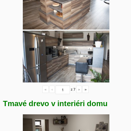
«
‹
z
7
›
»
Tmavé drevo v interiéri domu