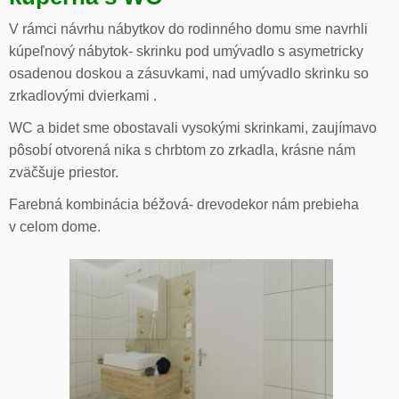
V rámci návrhu nábytkov do rodinného domu sme navrhli
kúpeľnový nábytok- skrinku pod umývadlo s asymetricky
osadenou doskou a zásuvkami, nad umývadlo skrinku so
zrkadlovými dvierkami .
WC a bidet sme obostavali vysokými skrinkami, zaujímavo
pôsobí otvorená nika s chrbtom zo zrkadla, krásne nám
zväčšuje priestor.
Farebná kombinácia béžová- drevodekor nám prebieha
v celom dome.