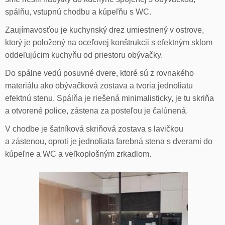
spálňu, vstupnú chodbu a kúpeľňu s WC.
Zaujímavosťou je kuchynský drez umiestnený v ostrove,
ktorý je položený na oceľovej konštrukcii s efektným sklom
oddeľujúcim kuchyňu od priestoru obývačky.
Do spálne vedú posuvné dvere, ktoré sú z rovnakého
materiálu ako obývačková zostava a tvoria jednoliatu
efektnú stenu. Spálňa je riešená minimalisticky, je tu skriňa
a otvorené police, zástena za posteľou je čalúnená.
V chodbe je šatníková skriňová zostava s lavičkou
a zástenou, oproti je jednoliata farebná stena s dverami do
kúpeľne a WC a veľkoplošným zrkadlom.