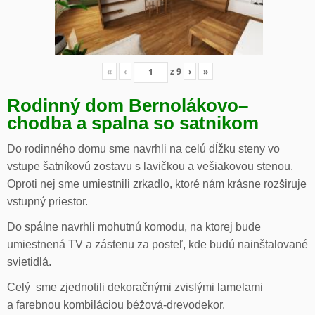
«
‹
z
9
›
»
Rodinný dom Bernolákovo
–
chodba a spalna so satnikom
Do rodinného domu sme navrhli na celú dĺžku steny vo
vstupe šatníkovú zostavu s lavičkou a vešiakovou stenou.
Oproti nej sme umiestnili zrkadlo, ktoré nám krásne rozširuje
vstupný priestor.
Do spálne navrhli mohutnú komodu, na ktorej bude
umiestnená TV a zástenu za posteľ, kde budú nainštalované
svietidlá.
Celý sme zjednotili dekoračnými zvislými lamelami
a farebnou kombiláciou béžová-drevodekor.