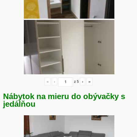
«
‹
z
5
›
»
Nábytok na mieru do obývačky s
jedálňou