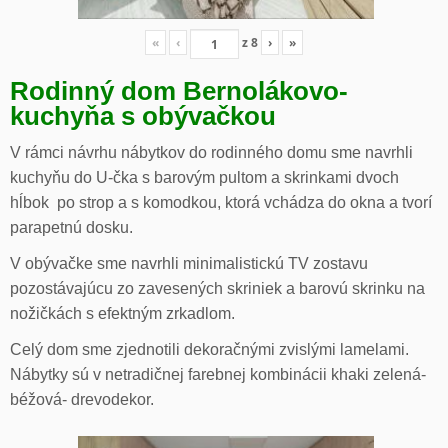
«
‹
z
8
›
»
Rodinný dom Bernolákovo-
kuchyňa s obývačkou
V rámci návrhu nábytkov do rodinného domu sme navrhli
kuchyňu do U-čka s barovým pultom a skrinkami dvoch
hĺbok po strop a s komodkou, ktorá vchádza do okna a tvorí
parapetnú dosku.
V obývačke sme navrhli minimalistickú TV zostavu
pozostávajúcu zo zavesených skriniek a barovú skrinku na
nožičkách s efektným zrkadlom.
Celý dom sme zjednotili dekoračnými zvislými lamelami.
Nábytky sú v netradičnej farebnej kombinácii khaki zelená-
béžová- drevodekor.