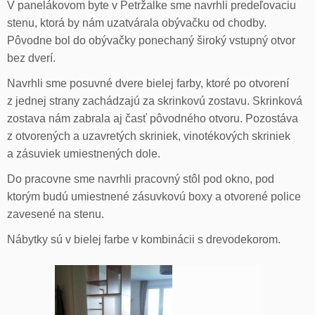
V panelákovom byte v Petržalke sme navrhli predeľovaciu
stenu, ktorá by nám uzatvárala obývačku od chodby.
Pôvodne bol do obývačky ponechaný široký vstupný otvor
bez dverí.
Navrhli sme posuvné dvere bielej farby, ktoré po otvorení
z jednej strany zachádzajú za skrinkovú zostavu. Skrinková
zostava nám zabrala aj časť pôvodného otvoru. Pozostáva
z otvorených a uzavretých skriniek, vinotékových skriniek
a zásuviek umiestnených dole.
Do pracovne sme navrhli pracovný stôl pod okno, pod
ktorým budú umiestnené zásuvkovú boxy a otvorené police
zavesené na stenu.
Nábytky sú v bielej farbe v kombinácii s drevodekorom.