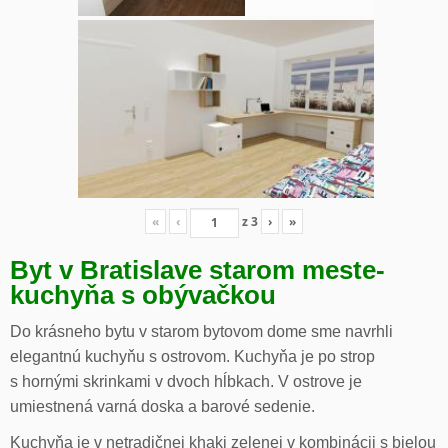
«
‹
z
3
›
»
Byt v Bratislave starom meste-
kuchyňa s obývačkou
Do krásneho bytu v starom bytovom dome sme navrhli
elegantnú kuchyňu s ostrovom. Kuchyňa je po strop
s hornými skrinkami v dvoch hĺbkach. V ostrove je
umiestnená varná doska a barové sedenie.
Kuchyňa je v netradičnej khaki zelenej v kombinácii s bielou