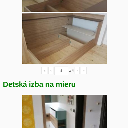
«
‹
z
4
›
»
Detská izba na mieru