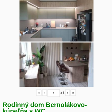
«
‹
z
8
›
»
Rodinný dom Bernolákovo-
kúpeľňa s WC