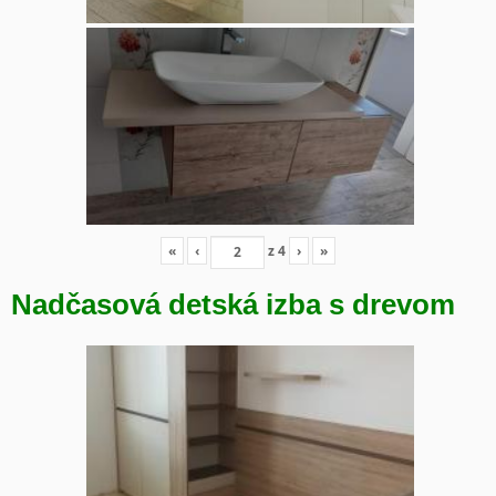
«
‹
z
4
›
»
Nadčasová detská izba s drevom