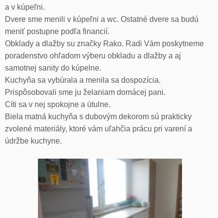
a v kúpeľni.
Dvere sme menili v kúpeľni a wc. Ostatné dvere sa budú
meniť postupne podľa financií.
Obklady a dlažby su značky Rako. Radi Vám poskytneme
poradenstvo ohľadom výberu obkladu a dlažby a aj
samotnej sanity do kúpelne.
Kuchyňa sa vybúrala a menila sa dospozícia.
Prispôsobovali sme ju želaniam domácej pani.
Cíti sa v nej spokojne a útulne.
Biela matná kuchyňa s dubovým dekorom sú prakticky
zvolené materiály, ktoré vám uľahčia prácu pri varení a
údržbe kuchyne.