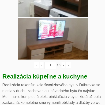
«
‹
z
3
›
»
Realizácia kúpeľne a kuchyne
Realizácia rekonštrukcie štvorizbového bytu v Dúbravke sa
niesla v duchu zachovania z pôvodného bytu čo najviac.
Menili sme kompletnú elektroinštaláciu v byte, ktorá už bola
zastaraná, kompletne sme vymenili obklady a dlažby vo wc