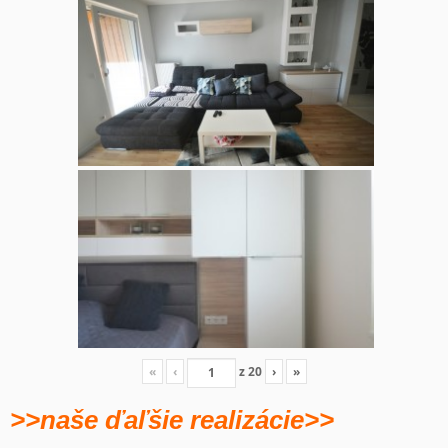
«
‹
z
20
›
»
>>naše ďaľšie realizácie>>