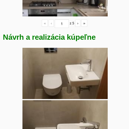
«
‹
z
5
›
»
Návrh a realizácia kúpeľne