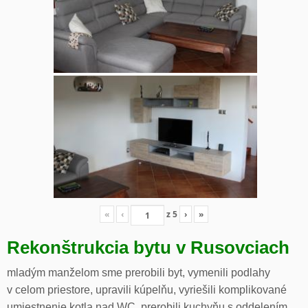
«
‹
z
5
›
»
Rekonštrukcia bytu v Rusovciach
mladým manželom sme prerobili byt, vymenili podlahy
v celom priestore, upravili kúpelňu, vyriešili komplikované
umiestnenie kotla nad WC, prerobili kuchyňu s oddelením