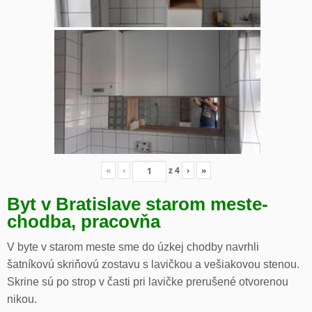
«
‹
z
4
›
»
Byt v Bratislave starom meste-
chodba, pracovňa
V byte v starom meste sme do úzkej chodby navrhli
šatníkovú skriňovú zostavu s lavičkou a vešiakovou stenou.
Skrine sú po strop v časti pri lavičke prerušené otvorenou
nikou.