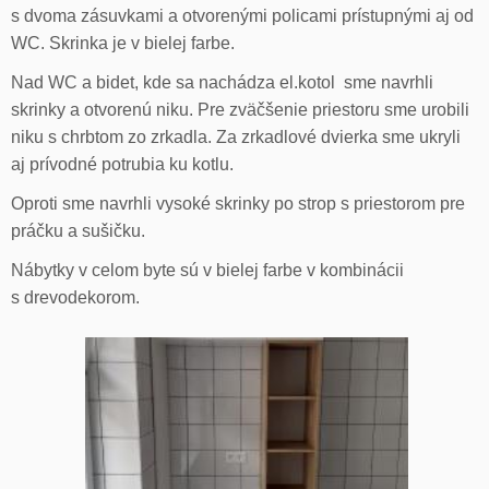
s dvoma zásuvkami a otvorenými policami prístupnými aj od
WC. Skrinka je v bielej farbe.
Nad WC a bidet, kde sa nachádza el.kotol sme navrhli
skrinky a otvorenú niku. Pre zväčšenie priestoru sme urobili
niku s chrbtom zo zrkadla. Za zrkadlové dvierka sme ukryli
aj prívodné potrubia ku kotlu.
Oproti sme navrhli vysoké skrinky po strop s priestorom pre
práčku a sušičku.
Nábytky v celom byte sú v bielej farbe v kombinácii
s drevodekorom.