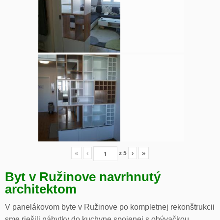
«
‹
z
5
›
»
Byt v Ružinove navrhnutý
architektom
V panelákovom byte v Ružinove po kompletnej rekonštrukcii
sme riešili nábytky do kuchyne spojenej s obývačkou,