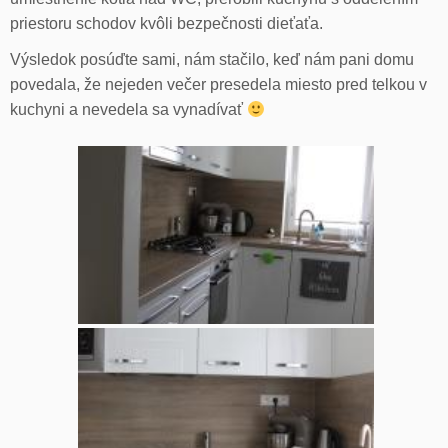
priestoru schodov kvôli bezpečnosti dieťaťa.
Výsledok posúďte sami, nám stačilo, keď nám pani domu
povedala, že nejeden večer presedela miesto pred telkou v
kuchyni a nevedela sa vynadívať