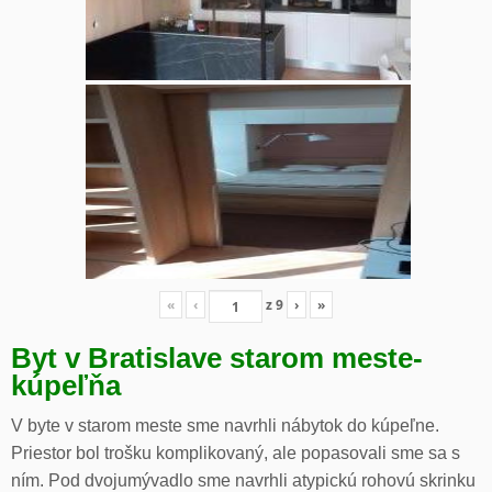
«
‹
z
9
›
»
Byt v Bratislave starom meste-
kúpeľňa
V byte v starom meste sme navrhli nábytok do kúpeľne.
Priestor bol trošku komplikovaný, ale popasovali sme sa s
ním. Pod dvojumývadlo sme navrhli atypickú rohovú skrinku