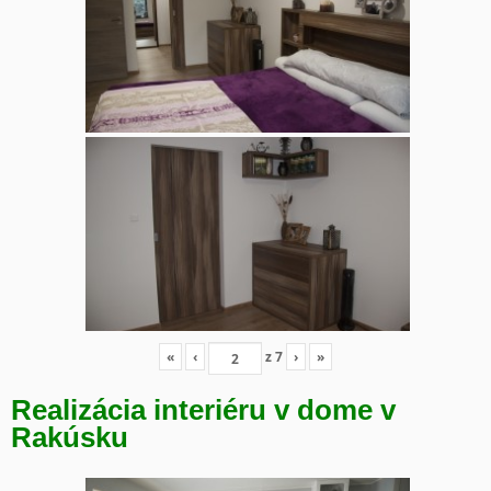
«
‹
z
7
›
»
Realizácia interiéru v dome v
Rakúsku