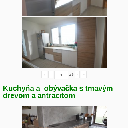
«
‹
z
5
›
»
Kuchyňa a obývačka s tmavým
drevom a antracitom