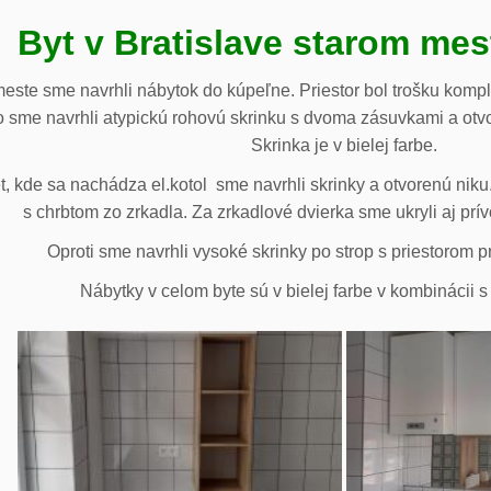
Byt v Bratislave starom me
meste sme navrhli nábytok do kúpeľne. Priestor bol trošku komp
 sme navrhli atypickú rohovú skrinku s dvoma zásuvkami a otv
Skrinka je v bielej farbe.
 kde sa nachádza el.kotol sme navrhli skrinky a otvorenú niku.
s chrbtom zo zrkadla. Za zrkadlové dvierka sme ukryli aj prív
Oproti sme navrhli vysoké skrinky po strop s priestorom p
Nábytky v celom byte sú v bielej farbe v kombinácii 