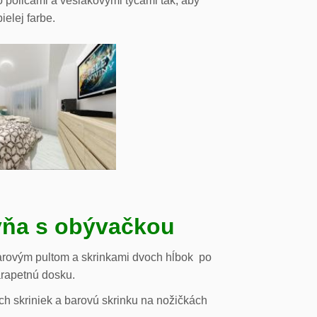
o policami a vešiakovými tyčami tak, aby
ielej farbe.
ňa s obývačkou
arovým pultom a skrinkami dvoch hĺbok po
arapetnú dosku.
h skriniek a barovú skrinku na nožičkách