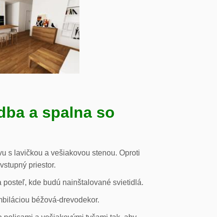
dba a spalna so
u s lavičkou a vešiakovou stenou. Oproti
vstupný priestor.
posteľ, kde budú nainštalované svietidlá.
mbiláciou béžová-drevodekor.