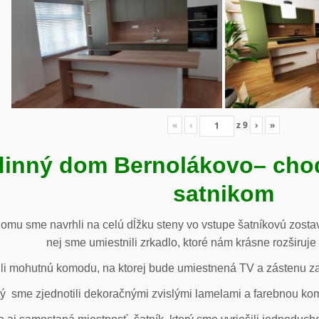
«
‹
z
9
›
»
inný dom Bernolákovo
– cho
satnikom
omu sme navrhli na celú dĺžku steny vo vstupe šatníkovú zostav
nej sme umiestnili zrkadlo, ktoré nám krásne rozširuje 
li mohutnú komodu, na ktorej bude umiestnená TV a zástenu za 
ý sme zjednotili dekoračnými zvislými lamelami a farebnou ko