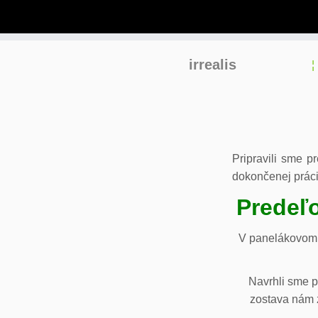
Skip
irrealis
to
content
Pripravili sme p
dokončenej práci
Predeľo
V panelákovom 
Navrhli sme p
zostava nám z