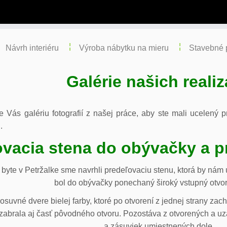
Návrh interiéru
Výroba nábytku na mieru
Stavebné 
Galérie našich realiz
re Vás galériu fotografií z našej práce, aby ste mali ucelený
.
vacia stena do obývačky a p
byte v Petržalke sme navrhli predeľovaciu stenu, ktorá by ná
bol do obývačky ponechaný široký vstupný otvor
osuvné dvere bielej farby, ktoré po otvorení z jednej strany za
abrala aj časť pôvodného otvoru. Pozostáva z otvorených a uza
a zásuviek umiestnených dole.