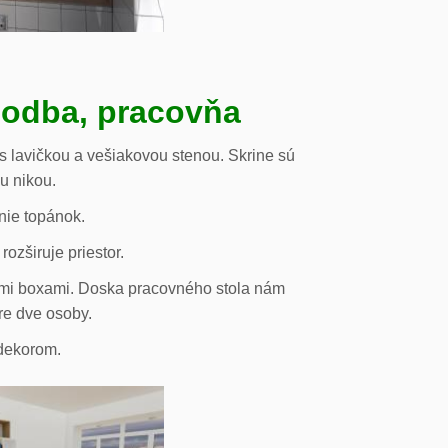
hodba, pracovňa
s lavičkou a vešiakovou stenou. Skrine sú
ou nikou.
nie topánok.
rozširuje priestor.
vými boxami. Doska pracovného stola nám
re dve osoby.
odekorom.