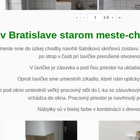
«
‹
z
4
›
»
 v Bratislave starom meste-c
 meste sme do úzkej chodby navrhli šatníkovú skriňovú zostavu 
po strop v časti pri lavičke prerušené otvoren
V lavičke je zásuvka a pod ňou priestor na uklada
Oproti lavičke sme umiestnili zrkadlo, ktoré nám opticky 
e pod okno umiestnili veľký pracovný stôl do L-ka so zásuvko
vchádza do okna. Pracovný priestor je navrhnutý p
Nábytky sú v bielej farbe v kombinácii s drev