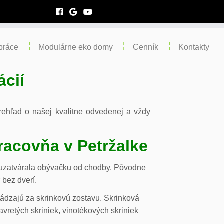
práce
Modulárne eko domy
Cenník
Kontakty
ácií
 prehľad o našej kvalitne odvedenej a vždy
racovňa v Petržalke
m uzatvárala obývačku od chodby. Pôvodne
 bez dverí.
chádzajú za skrinkovú zostavu. Skrinková
vretých skriniek, vinotékových skriniek