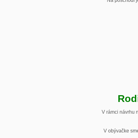
Na poschodí je
Rod
V rámci návrhu 
V obývačke sme 