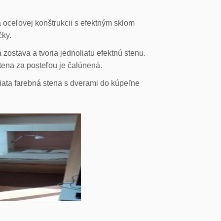
 oceľovej konštrukcii s efektným sklom
čky.
ostava a tvoria jednoliatu efektnú stenu.
stena za posteľou je čalúnená.
liata farebná stena s dverami do kúpeľne