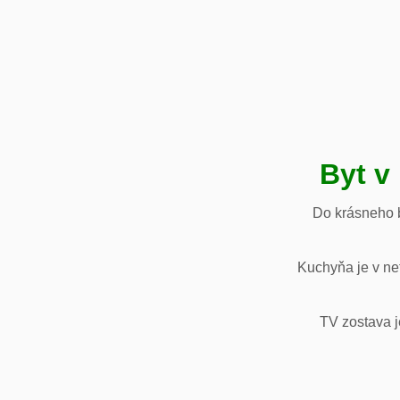
Byt v
Do krásneho b
Kuchyňa je v net
TV zostava j