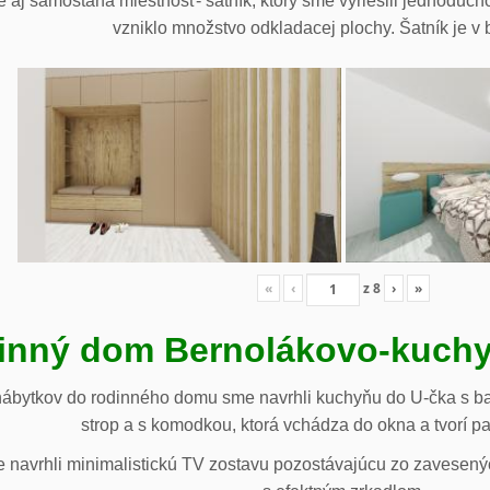
 aj samostaná miestnosť- šatník, ktorý sme vyriešili jednoduch
vzniklo množstvo odkladacej plochy. Šatník je v b
«
‹
z
8
›
»
inný dom Bernolákovo-kuchy
nábytkov do rodinného domu sme navrhli kuchyňu do U-čka s b
strop a s komodkou, ktorá vchádza do okna a tvorí p
navrhli minimalistickú TV zostavu pozostávajúcu zo zavesenýc