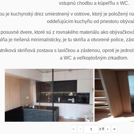
vstupnú chodbu a kúpeľňu s WC.
u je kuchynský drez umiestnený v ostrove, ktorý je položený na
oddeľujúcim kuchyňu od priestoru obýva
posuvné dvere, ktoré sú z rovnakého materiálu ako obývačková z
lňa je riešená minimalisticky, je tu skriňa a otvorené police, zá
tníková skriňová zostava s lavičkou a zástenou, oproti je jedno
a WC a veľkoplošným zrkadlom.
«
‹
z
9
›
»