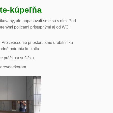
ste-kúpeľňa
likovaný, ale popasovali sme sa s ním. Pod
orenými policami prístupnými aj od WC.
 Pre zväčšenie priestoru sme urobili niku
odné potrubia ku kotlu.
re práčku a sušičku.
s drevodekorom.