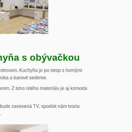
chyňa s obývačkou
strovom. Kuchyňa je po strop s hornými
oska a barové sedenie.
orom. Z toho istého materiálu je aj komoda
de bude zavesená TV, spodok nám tvoria
.