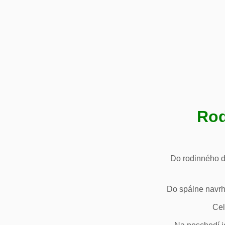
Rod
Do rodinného d
Do spálne navrh
Cel