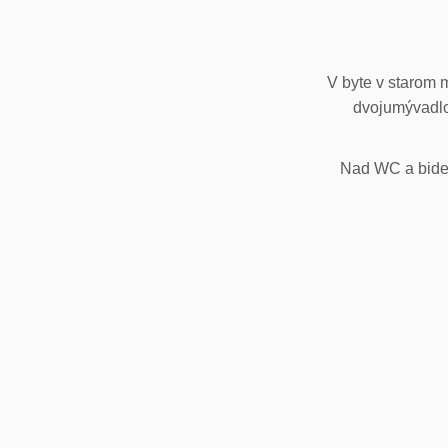
V byte v starom 
dvojumývadlo
Nad WC a bidet,