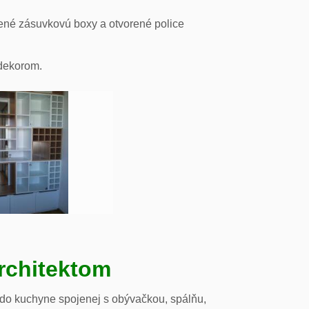
ené zásuvkovú boxy a otvorené police
odekorom.
rchitektom
 do kuchyne spojenej s obývačkou, spálňu,