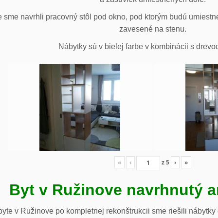
 sme navrhli pracovný stôl pod okno, pod ktorým budú umiestn
zavesené na stenu.
Nábytky sú v bielej farbe v kombinácii s drev
«
‹
z
5
›
»
Byt v Ružinove navrhnutý a
te v Ružinove po kompletnej rekonštrukcii sme riešili nábytky