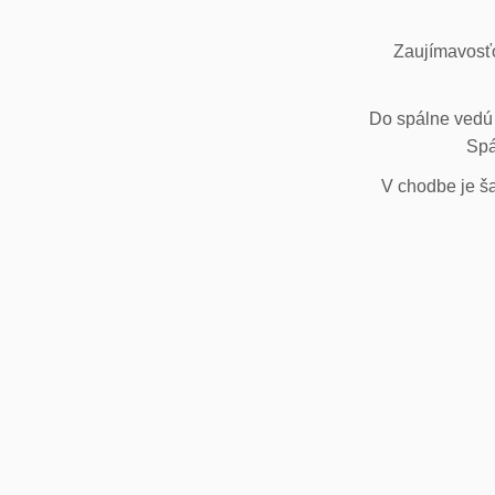
Zaujímavosťo
Do spálne vedú 
Spá
V chodbe je ša