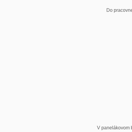
Do pracovne
V panelákovom by