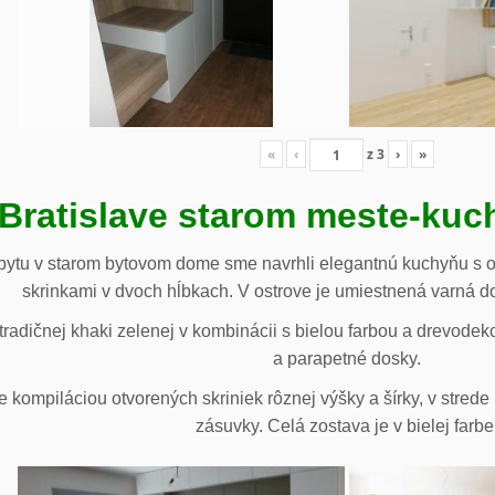
«
‹
z
3
›
»
 Bratislave starom meste-ku
ytu v starom bytovom dome sme navrhli elegantnú kuchyňu s o
skrinkami v dvoch hĺbkach. V ostrove je umiestnená varná d
radičnej khaki zelenej v kombinácii s bielou farbou a drevodek
a parapetné dosky.
e kompiláciou otvorených skriniek rôznej výšky a šírky, v stre
zásuvky. Celá zostava je v bielej farbe