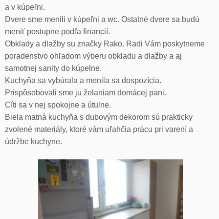
a v kúpeľni.
Dvere sme menili v kúpeľni a wc. Ostatné dvere sa budú
meniť postupne podľa financií.
Obklady a dlažby su značky Rako. Radi Vám poskytneme
poradenstvo ohľadom výberu obkladu a dlažby a aj
samotnej sanity do kúpelne.
Kuchyňa sa vybúrala a menila sa dospozícia.
Prispôsobovali sme ju želaniam domácej pani.
Cíti sa v nej spokojne a útulne.
Biela matná kuchyňa s dubovým dekorom sú prakticky
zvolené materiály, ktoré vám uľahčia prácu pri varení a
údržbe kuchyne.