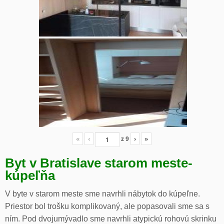
«
‹
z
9
›
»
Byt v Bratislave starom meste-
kúpeľňa
V byte v starom meste sme navrhli nábytok do kúpeľne.
Priestor bol trošku komplikovaný, ale popasovali sme sa s
ním. Pod dvojumývadlo sme navrhli atypickú rohovú skrinku