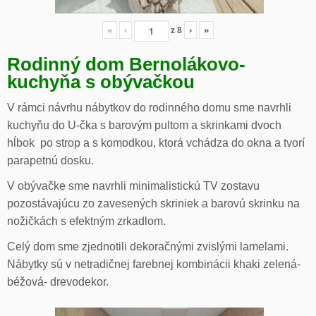
«
‹
z
8
›
»
Rodinný dom Bernolákovo-
kuchyňa s obývačkou
V rámci návrhu nábytkov do rodinného domu sme navrhli
kuchyňu do U-čka s barovým pultom a skrinkami dvoch
hĺbok po strop a s komodkou, ktorá vchádza do okna a tvorí
parapetnú dosku.
V obývačke sme navrhli minimalistickú TV zostavu
pozostávajúcu zo zavesených skriniek a barovú skrinku na
nožičkách s efektným zrkadlom.
Celý dom sme zjednotili dekoračnými zvislými lamelami.
Nábytky sú v netradičnej farebnej kombinácii khaki zelená-
béžová- drevodekor.