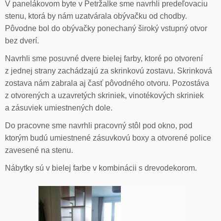
V panelákovom byte v Petržalke sme navrhli predeľovaciu
stenu, ktorá by nám uzatvárala obývačku od chodby.
Pôvodne bol do obývačky ponechaný široký vstupný otvor
bez dverí.
Navrhli sme posuvné dvere bielej farby, ktoré po otvorení
z jednej strany zachádzajú za skrinkovú zostavu. Skrinková
zostava nám zabrala aj časť pôvodného otvoru. Pozostáva
z otvorených a uzavretých skriniek, vinotékových skriniek
a zásuviek umiestnených dole.
Do pracovne sme navrhli pracovný stôl pod okno, pod
ktorým budú umiestnené zásuvkovú boxy a otvorené police
zavesené na stenu.
Nábytky sú v bielej farbe v kombinácii s drevodekorom.