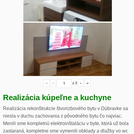
«
‹
z
3
›
»
Realizácia kúpeľne a kuchyne
Realizácia rekonštrukcie štvorizbového bytu v Dúbravke sa
niesla v duchu zachovania z pôvodného bytu čo najviac.
Menili sme kompletnú elektroinštaláciu v byte, ktorá už bola
zastaraná, kompletne sme vymenili obklady a dlažby vo wc