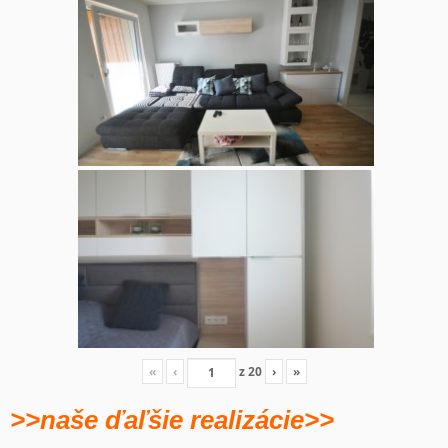
«
‹
z
20
›
»
>>naše ďaľšie realizácie>>