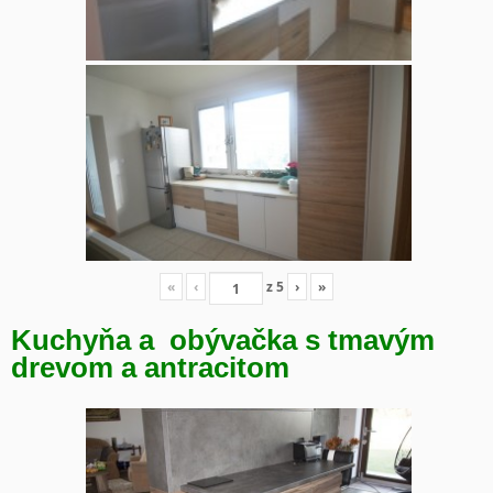
«
‹
z
5
›
»
Kuchyňa a obývačka s tmavým
drevom a antracitom