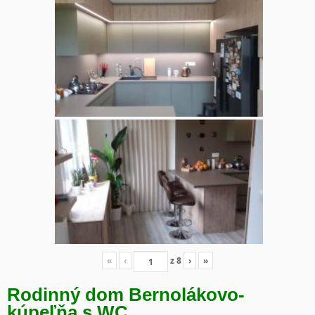
«
‹
z
8
›
»
Rodinný dom Bernolákovo-
kúpeľňa s WC