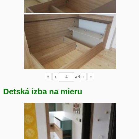
«
‹
z
4
›
»
Detská izba na mieru