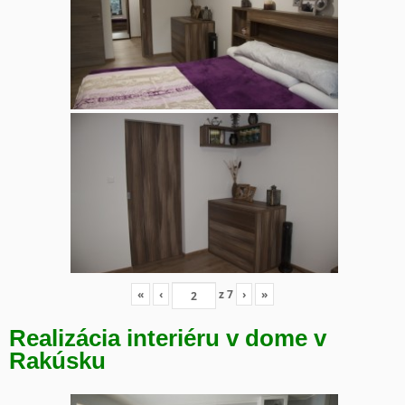
«
‹
z
7
›
»
Realizácia interiéru v dome v
Rakúsku