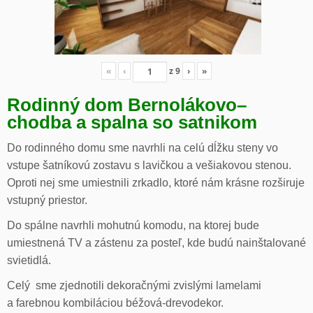
«
‹
z
9
›
»
Rodinný dom Bernolákovo
–
chodba a spalna so satnikom
Do rodinného domu sme navrhli na celú dĺžku steny vo
vstupe šatníkovú zostavu s lavičkou a vešiakovou stenou.
Oproti nej sme umiestnili zrkadlo, ktoré nám krásne rozširuje
vstupný priestor.
Do spálne navrhli mohutnú komodu, na ktorej bude
umiestnená TV a zástenu za posteľ, kde budú nainštalované
svietidlá.
Celý sme zjednotili dekoračnými zvislými lamelami
a farebnou kombiláciou béžová-drevodekor.