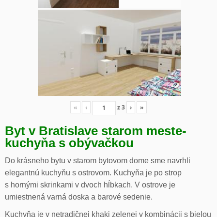
«
‹
z
3
›
»
Byt v Bratislave starom meste-
kuchyňa s obývačkou
Do krásneho bytu v starom bytovom dome sme navrhli
elegantnú kuchyňu s ostrovom. Kuchyňa je po strop
s hornými skrinkami v dvoch hĺbkach. V ostrove je
umiestnená varná doska a barové sedenie.
Kuchyňa je v netradičnej khaki zelenej v kombinácii s bielou