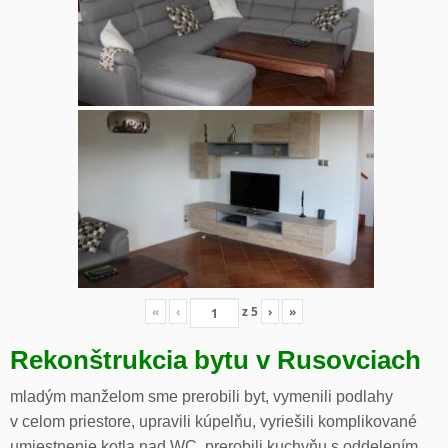
«
‹
z
5
›
»
Rekonštrukcia bytu v Rusovciach
mladým manželom sme prerobili byt, vymenili podlahy
v celom priestore, upravili kúpelňu, vyriešili komplikované
umiestnenie kotla nad WC, prerobili kuchyňu s oddelením