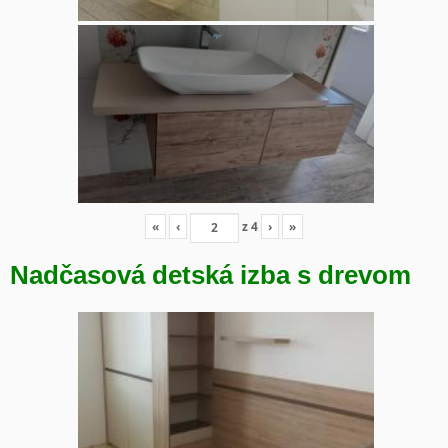
«
‹
z
4
›
»
Nadčasová detská izba s drevom