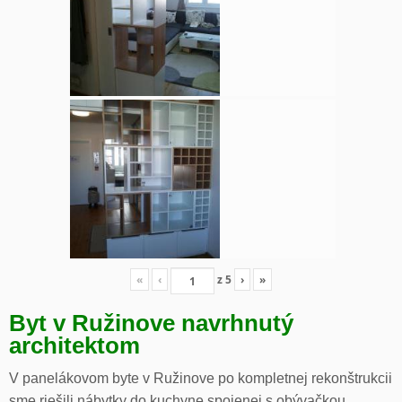
«
‹
z
5
›
»
Byt v Ružinove navrhnutý
architektom
V panelákovom byte v Ružinove po kompletnej rekonštrukcii
sme riešili nábytky do kuchyne spojenej s obývačkou,