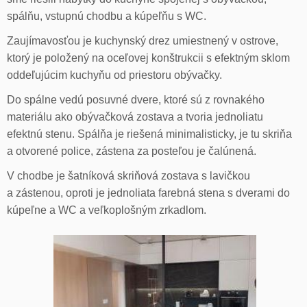
spálňu, vstupnú chodbu a kúpeľňu s WC.
Zaujímavosťou je kuchynský drez umiestnený v ostrove,
ktorý je položený na oceľovej konštrukcii s efektným sklom
oddeľujúcim kuchyňu od priestoru obývačky.
Do spálne vedú posuvné dvere, ktoré sú z rovnakého
materiálu ako obývačková zostava a tvoria jednoliatu
efektnú stenu. Spálňa je riešená minimalisticky, je tu skriňa
a otvorené police, zástena za posteľou je čalúnená.
V chodbe je šatníková skriňová zostava s lavičkou
a zástenou, oproti je jednoliata farebná stena s dverami do
kúpeľne a WC a veľkoplošným zrkadlom.