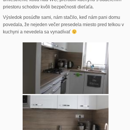
priestoru schodov kvôli bezpečnosti dieťaťa.
Výsledok posúďte sami, nám stačilo, keď nám pani domu
povedala, že nejeden večer presedela miesto pred telkou v
kuchyni a nevedela sa vynadívať