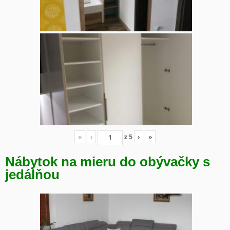
«
‹
z
5
›
»
Nábytok na mieru do obývačky s
jedálňou