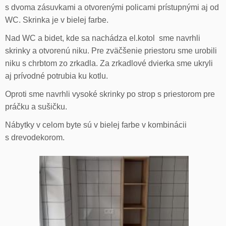
s dvoma zásuvkami a otvorenými policami prístupnými aj od
WC. Skrinka je v bielej farbe.
Nad WC a bidet, kde sa nachádza el.kotol sme navrhli
skrinky a otvorenú niku. Pre zväčšenie priestoru sme urobili
niku s chrbtom zo zrkadla. Za zrkadlové dvierka sme ukryli
aj prívodné potrubia ku kotlu.
Oproti sme navrhli vysoké skrinky po strop s priestorom pre
práčku a sušičku.
Nábytky v celom byte sú v bielej farbe v kombinácii
s drevodekorom.