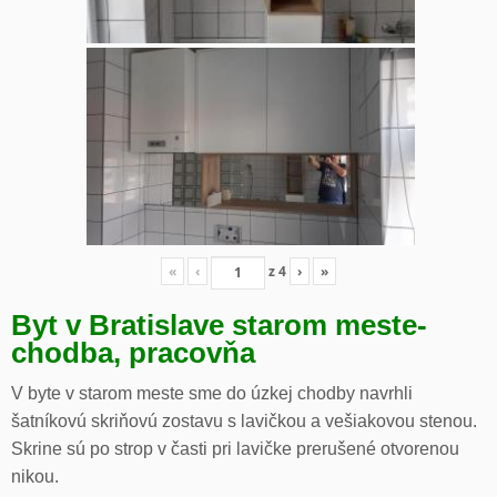
«
‹
z
4
›
»
Byt v Bratislave starom meste-
chodba, pracovňa
V byte v starom meste sme do úzkej chodby navrhli
šatníkovú skriňovú zostavu s lavičkou a vešiakovou stenou.
Skrine sú po strop v časti pri lavičke prerušené otvorenou
nikou.