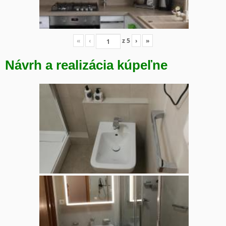
«
‹
z
5
›
»
Návrh a realizácia kúpeľne