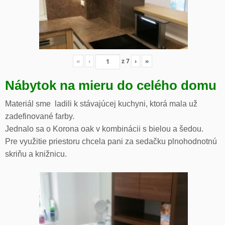
«
‹
z
7
›
»
Nábytok na mieru do celého domu
Materiál sme ladili k stávajúcej kuchyni, ktorá mala už
zadefinované farby.
Jednalo sa o Korona oak v kombinácii s bielou a šedou.
Pre využitie priestoru chcela pani za sedačku plnohodnotnú
skriňu a knižnicu.