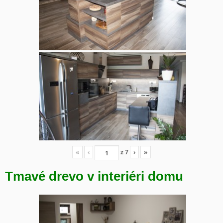
«
‹
z
7
›
»
Tmavé drevo v interiéri domu