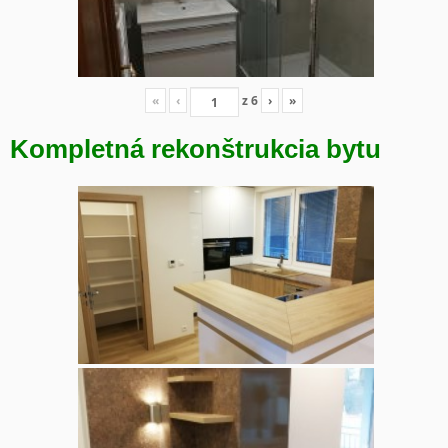
«
‹
z
6
›
»
Kompletná rekonštrukcia bytu