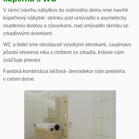
V rámci návrhu nábytkov do rodinného domu sme navrhli
kúpeľnový nábytok- skrinku pod umývadlo s asymetricky
osadenou doskou a zásuvkami, nad umývadlo skrinku so
zrkadlovými dvierkami .
WC a bidet sme obostavali vysokými skrinkami, zaujímavo
pôsobí otvorená nika s chrbtom zo zrkadla, krásne nám
zväčšuje priestor.
Farebná kombinácia béžová- drevodekor nám prebieha
v celom dome.