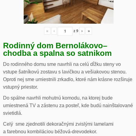
«
‹
z
9
›
»
Rodinný dom Bernolákovo
–
chodba a spalna so satnikom
Do rodinného domu sme navrhli na celú dĺžku steny vo
vstupe šatníkovú zostavu s lavičkou a vešiakovou stenou.
Oproti nej sme umiestnili zrkadlo, ktoré nám krásne rozširuje
vstupný priestor.
Do spálne navrhli mohutnú komodu, na ktorej bude
umiestnená TV a zástenu za posteľ, kde budú nainštalované
svietidlá.
Celý sme zjednotili dekoračnými zvislými lamelami
a farebnou kombiláciou béžová-drevodekor.