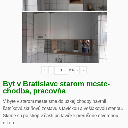
«
‹
z
4
›
»
Byt v Bratislave starom meste-
chodba, pracovňa
V byte v starom meste sme do úzkej chodby navrhli
šatníkovú skriňovú zostavu s lavičkou a vešiakovou stenou.
Skrine sú po strop v časti pri lavičke prerušené otvorenou
nikou.