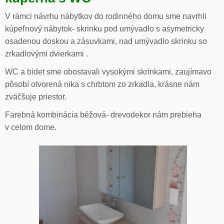
V rámci návrhu nábytkov do rodinného domu sme navrhli
kúpeľnový nábytok- skrinku pod umývadlo s asymetricky
osadenou doskou a zásuvkami, nad umývadlo skrinku so
zrkadlovými dvierkami .
WC a bidet sme obostavali vysokými skrinkami, zaujímavo
pôsobí otvorená nika s chrbtom zo zrkadla, krásne nám
zväčšuje priestor.
Farebná kombinácia béžová- drevodekor nám prebieha
v celom dome.