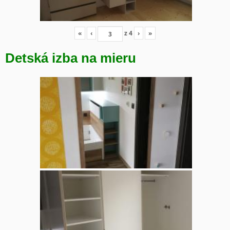
«
‹
z
4
›
»
Detská izba na mieru