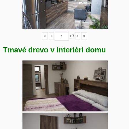
«
‹
z
7
›
»
Tmavé drevo v interiéri domu