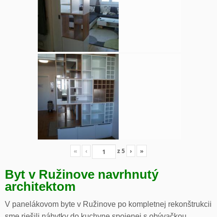
«
‹
z
5
›
»
Byt v Ružinove navrhnutý
architektom
V panelákovom byte v Ružinove po kompletnej rekonštrukcii
sme riešili nábytky do kuchyne spojenej s obývačkou,