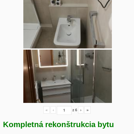
«
‹
z
6
›
»
Kompletná rekonštrukcia bytu