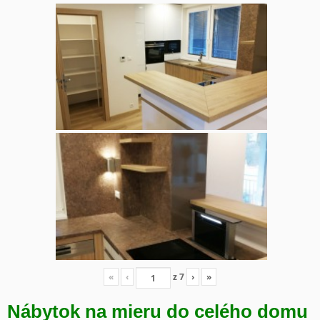
«
‹
z
7
›
»
Nábytok na mieru do celého domu