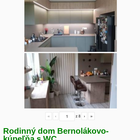
«
‹
z
8
›
»
Rodinný dom Bernolákovo-
kúpeľňa s WC