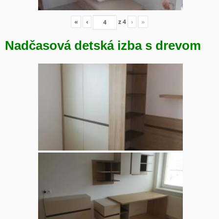
«
‹
z
4
›
»
Nadčasová detská izba s drevom