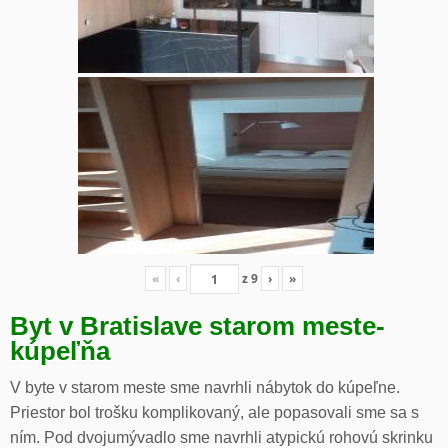
«
‹
z
9
›
»
Byt v Bratislave starom meste-
kúpeľňa
V byte v starom meste sme navrhli nábytok do kúpeľne.
Priestor bol trošku komplikovaný, ale popasovali sme sa s
ním. Pod dvojumývadlo sme navrhli atypickú rohovú skrinku