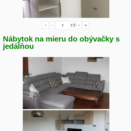
«
‹
z
5
›
»
Nábytok na mieru do obývačky s
jedálňou