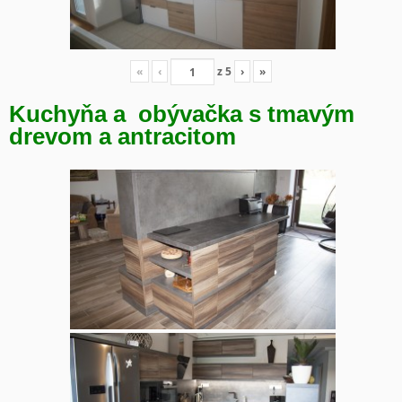
«
‹
z
5
›
»
Kuchyňa a obývačka s tmavým
drevom a antracitom