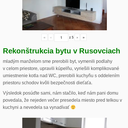
«
‹
z
5
›
»
Rekonštrukcia bytu v Rusovciach
mladým manželom sme prerobili byt, vymenili podlahy
v celom priestore, upravili kúpelňu, vyriešili komplikované
umiestnenie kotla nad WC, prerobili kuchyňu s oddelením
priestoru schodov kvôli bezpečnosti dieťaťa.
Výsledok posúďte sami, nám stačilo, keď nám pani domu
povedala, že nejeden večer presedela miesto pred telkou v
kuchyni a nevedela sa vynadívať