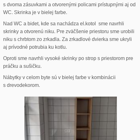
s dvoma zásuvkami a otvorenými policami prístupnými aj od
WC. Skrinka je v bielej farbe.
Nad WC a bidet, kde sa nachádza el.kotol sme navrhli
skrinky a otvorenú niku. Pre zväčšenie priestoru sme urobili
niku s chrbtom zo zrkadla. Za zrkadlové dvierka sme ukryli
aj prívodné potrubia ku kotlu.
Oproti sme navrhli vysoké skrinky po strop s priestorom pre
práčku a sušičku.
Nábytky v celom byte sú v bielej farbe v kombinácii
s drevodekorom.