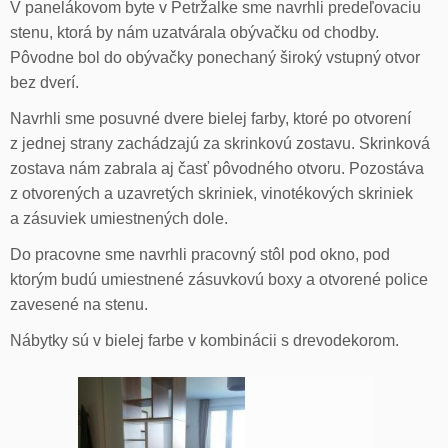
V panelákovom byte v Petržalke sme navrhli predeľovaciu
stenu, ktorá by nám uzatvárala obývačku od chodby.
Pôvodne bol do obývačky ponechaný široký vstupný otvor
bez dverí.
Navrhli sme posuvné dvere bielej farby, ktoré po otvorení
z jednej strany zachádzajú za skrinkovú zostavu. Skrinková
zostava nám zabrala aj časť pôvodného otvoru. Pozostáva
z otvorených a uzavretých skriniek, vinotékových skriniek
a zásuviek umiestnených dole.
Do pracovne sme navrhli pracovný stôl pod okno, pod
ktorým budú umiestnené zásuvkovú boxy a otvorené police
zavesené na stenu.
Nábytky sú v bielej farbe v kombinácii s drevodekorom.