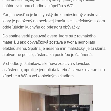
spálňu, vstupnú chodbu a kúpeľňu s WC.
Zaujímavosťou je kuchynský drez umiestnený v ostrove,
ktorý je položený na oceľovej konštrukcii s efektným sklom
oddeľujúcim kuchyňu od priestoru obývačky.
Do spálne vedú posuvné dvere, ktoré sú z rovnakého
materiálu ako obývačková zostava a tvoria jednoliatu
efektnú stenu. Spálňa je riešená minimalisticky, je tu skriňa
a otvorené police, zástena za posteľou je čalúnená.
V chodbe je šatníková skriňová zostava s lavičkou
a zástenou, oproti je jednoliata farebná stena s dverami do
kúpeľne a WC a veľkoplošným zrkadlom.