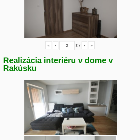
«
‹
z
7
›
»
Realizácia interiéru v dome v
Rakúsku