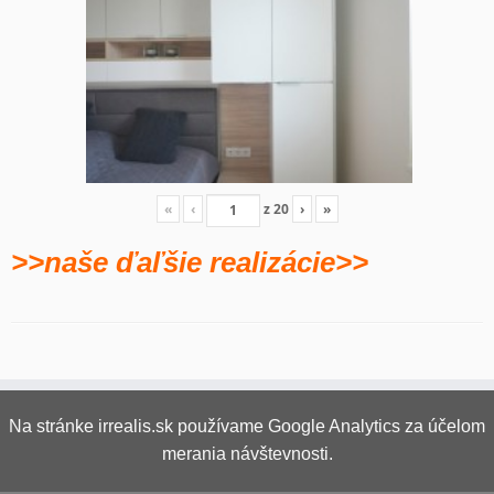
«
‹
z
20
›
»
>>naše ďaľšie realizácie>>
Na stránke irrealis.sk používame Google Analytics za účelom
merania návštevnosti.