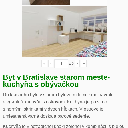
«
‹
z
3
›
»
Byt v Bratislave starom meste-
kuchyňa s obývačkou
Do krásneho bytu v starom bytovom dome sme navrhli
elegantnú kuchyňu s ostrovom. Kuchyňa je po strop
s hornými skrinkami v dvoch hĺbkach. V ostrove je
umiestnená varná doska a barové sedenie.
Kuchyňa je v netradičnej khaki zelenej v kombinácii s bielou