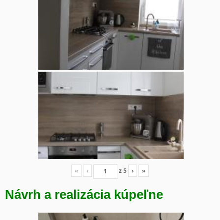
«
‹
z
5
›
»
Návrh a realizácia kúpeľne