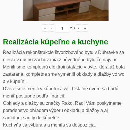
«
‹
z
3
›
»
Realizácia kúpeľne a kuchyne
Realizácia rekonštrukcie štvorizbového bytu v Dúbravke sa
niesla v duchu zachovania z pôvodného bytu čo najviac.
Menili sme kompletnú elektroinštaláciu v byte, ktorá už bola
zastaraná, kompletne sme vymenili obklady a dlažby vo wc
a v kúpeľni.
Dvere sme menili v kúpeľni a wc. Ostatné dvere sa budú
meniť postupne podľa financií.
Obklady a dlažby su značky Rako. Radi Vám poskytneme
poradenstvo ohľadom výberu obkladu a dlažby a aj
samotnej sanity do kúpelne.
Kuchyňa sa vybúrala a menila sa dospozícia.