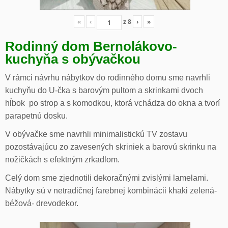
«
‹
z
8
›
»
Rodinný dom Bernolákovo-
kuchyňa s obývačkou
V rámci návrhu nábytkov do rodinného domu sme navrhli
kuchyňu do U-čka s barovým pultom a skrinkami dvoch
hĺbok po strop a s komodkou, ktorá vchádza do okna a tvorí
parapetnú dosku.
V obývačke sme navrhli minimalistickú TV zostavu
pozostávajúcu zo zavesených skriniek a barovú skrinku na
nožičkách s efektným zrkadlom.
Celý dom sme zjednotili dekoračnými zvislými lamelami.
Nábytky sú v netradičnej farebnej kombinácii khaki zelená-
béžová- drevodekor.