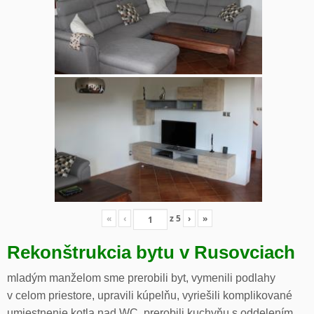
«
‹
z
5
›
»
Rekonštrukcia bytu v Rusovciach
mladým manželom sme prerobili byt, vymenili podlahy
v celom priestore, upravili kúpelňu, vyriešili komplikované
umiestnenie kotla nad WC, prerobili kuchyňu s oddelením