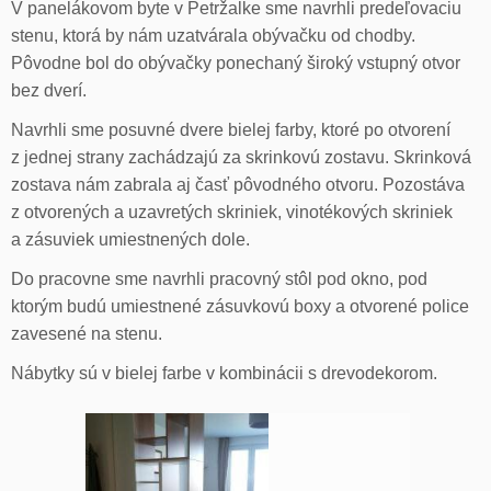
V panelákovom byte v Petržalke sme navrhli predeľovaciu
stenu, ktorá by nám uzatvárala obývačku od chodby.
Pôvodne bol do obývačky ponechaný široký vstupný otvor
bez dverí.
Navrhli sme posuvné dvere bielej farby, ktoré po otvorení
z jednej strany zachádzajú za skrinkovú zostavu. Skrinková
zostava nám zabrala aj časť pôvodného otvoru. Pozostáva
z otvorených a uzavretých skriniek, vinotékových skriniek
a zásuviek umiestnených dole.
Do pracovne sme navrhli pracovný stôl pod okno, pod
ktorým budú umiestnené zásuvkovú boxy a otvorené police
zavesené na stenu.
Nábytky sú v bielej farbe v kombinácii s drevodekorom.