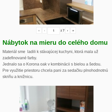
«
‹
z
7
›
»
Nábytok na mieru do celého domu
Materiál sme ladili k stávajúcej kuchyni, ktorá mala už
zadefinované farby.
Jednalo sa o Korona oak v kombinácii s bielou a šedou.
Pre využitie priestoru chcela pani za sedačku plnohodnotnú
skriňu a knižnicu.