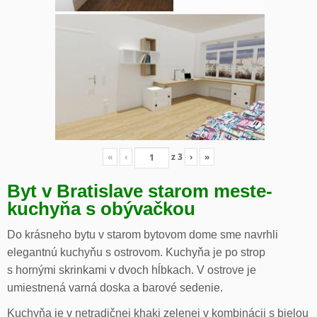
«
‹
z
3
›
»
Byt v Bratislave starom meste-
kuchyňa s obývačkou
Do krásneho bytu v starom bytovom dome sme navrhli
elegantnú kuchyňu s ostrovom. Kuchyňa je po strop
s hornými skrinkami v dvoch hĺbkach. V ostrove je
umiestnená varná doska a barové sedenie.
Kuchyňa je v netradičnej khaki zelenej v kombinácii s bielou