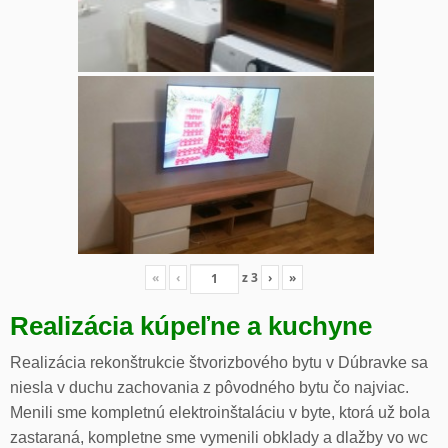
«
‹
z
3
›
»
Realizácia kúpeľne a kuchyne
Realizácia rekonštrukcie štvorizbového bytu v Dúbravke sa
niesla v duchu zachovania z pôvodného bytu čo najviac.
Menili sme kompletnú elektroinštaláciu v byte, ktorá už bola
zastaraná, kompletne sme vymenili obklady a dlažby vo wc