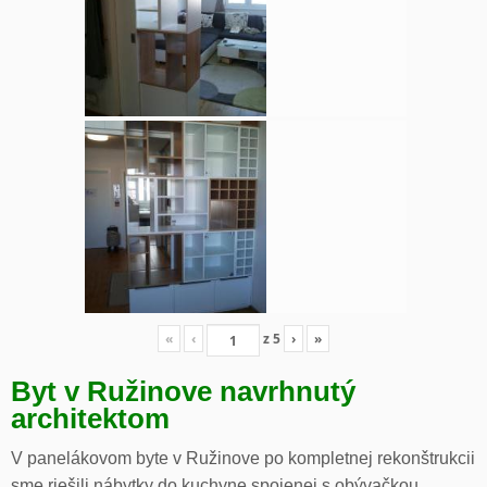
«
‹
z
5
›
»
Byt v Ružinove navrhnutý
architektom
V panelákovom byte v Ružinove po kompletnej rekonštrukcii
sme riešili nábytky do kuchyne spojenej s obývačkou,