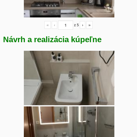
«
‹
z
5
›
»
Návrh a realizácia kúpeľne