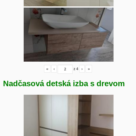
«
‹
z
4
›
»
Nadčasová detská izba s drevom