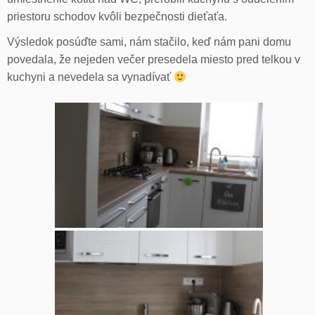
priestoru schodov kvôli bezpečnosti dieťaťa.
Výsledok posúďte sami, nám stačilo, keď nám pani domu
povedala, že nejeden večer presedela miesto pred telkou v
kuchyni a nevedela sa vynadívať