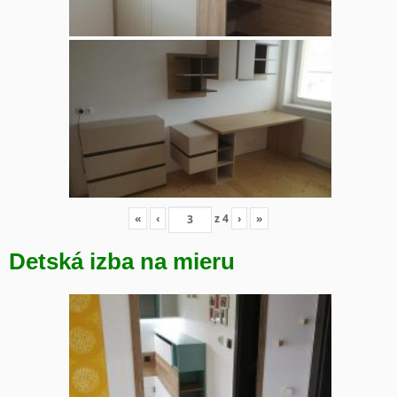
«
‹
z
4
›
»
Detská izba na mieru