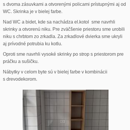
s dvoma zásuvkami a otvorenými policami prístupnými aj od
WC. Skrinka je v bielej farbe.
Nad WC a bidet, kde sa nachádza el.kotol sme navrhli
skrinky a otvorenú niku. Pre zväčšenie priestoru sme urobili
niku s chrbtom zo zrkadla. Za zrkadlové dvierka sme ukryli
aj prívodné potrubia ku kotlu.
Oproti sme navrhli vysoké skrinky po strop s priestorom pre
práčku a sušičku.
Nábytky v celom byte sú v bielej farbe v kombinácii
s drevodekorom.