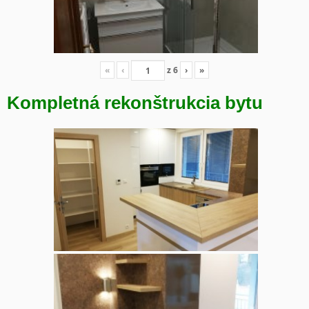
«
‹
z
6
›
»
Kompletná rekonštrukcia bytu