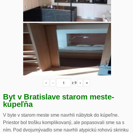
«
‹
z
9
›
»
Byt v Bratislave starom meste-
kúpeľňa
V byte v starom meste sme navrhli nábytok do kúpeľne.
Priestor bol trošku komplikovaný, ale popasovali sme sa s
ním. Pod dvojumývadlo sme navrhli atypickú rohovú skrinku