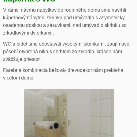
V rámci návrhu nábytkov do rodinného domu sme navrhli
kúpeľnový nábytok- skrinku pod umývadlo s asymetricky
osadenou doskou a zásuvkami, nad umývadlo skrinku so
zrkadlovými dvierkami .
WC a bidet sme obostavali vysokými skrinkami, zaujímavo
pôsobí otvorená nika s chrbtom zo zrkadla, krásne nám
zväčšuje priestor.
Farebná kombinácia béžová- drevodekor nám prebieha
v celom dome.