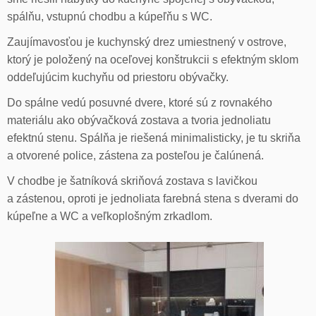
spálňu, vstupnú chodbu a kúpeľňu s WC.
Zaujímavosťou je kuchynský drez umiestnený v ostrove,
ktorý je položený na oceľovej konštrukcii s efektným sklom
oddeľujúcim kuchyňu od priestoru obývačky.
Do spálne vedú posuvné dvere, ktoré sú z rovnakého
materiálu ako obývačková zostava a tvoria jednoliatu
efektnú stenu. Spálňa je riešená minimalisticky, je tu skriňa
a otvorené police, zástena za posteľou je čalúnená.
V chodbe je šatníková skriňová zostava s lavičkou
a zástenou, oproti je jednoliata farebná stena s dverami do
kúpeľne a WC a veľkoplošným zrkadlom.