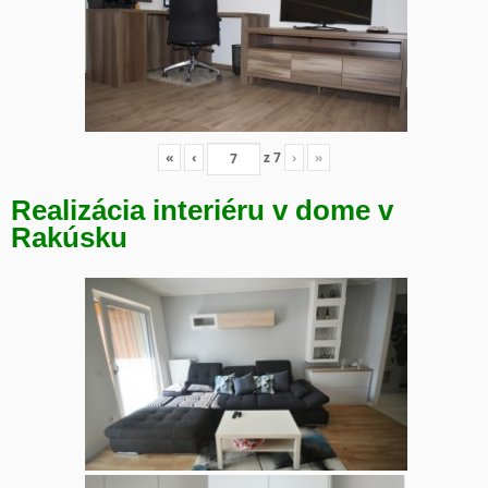
«
‹
z
7
›
»
Realizácia interiéru v dome v
Rakúsku