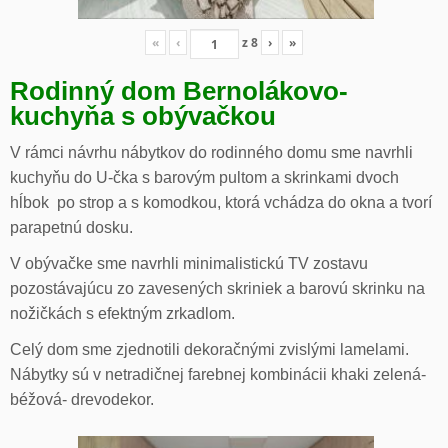
«
‹
z
8
›
»
Rodinný dom Bernolákovo-
kuchyňa s obývačkou
V rámci návrhu nábytkov do rodinného domu sme navrhli
kuchyňu do U-čka s barovým pultom a skrinkami dvoch
hĺbok po strop a s komodkou, ktorá vchádza do okna a tvorí
parapetnú dosku.
V obývačke sme navrhli minimalistickú TV zostavu
pozostávajúcu zo zavesených skriniek a barovú skrinku na
nožičkách s efektným zrkadlom.
Celý dom sme zjednotili dekoračnými zvislými lamelami.
Nábytky sú v netradičnej farebnej kombinácii khaki zelená-
béžová- drevodekor.