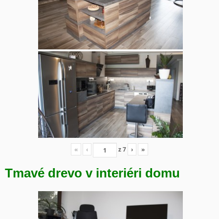
«
‹
z
7
›
»
Tmavé drevo v interiéri domu