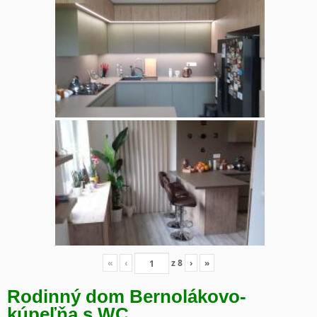
«
‹
z
8
›
»
Rodinný dom Bernolákovo-
kúpeľňa s WC