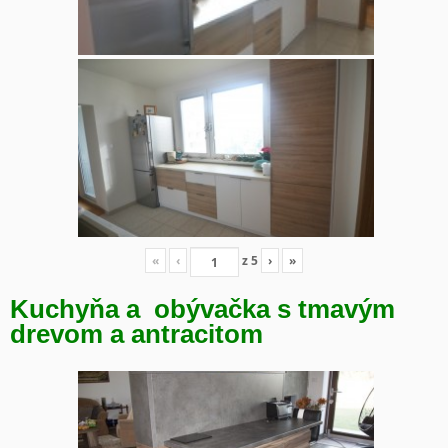
«
‹
z
5
›
»
Kuchyňa a obývačka s tmavým
drevom a antracitom