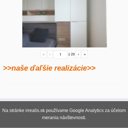
«
‹
z
20
›
»
>>naše ďaľšie realizácie>>
Na stránke irrealis.sk používame Google Analytics za účelom
merania návštevnosti.