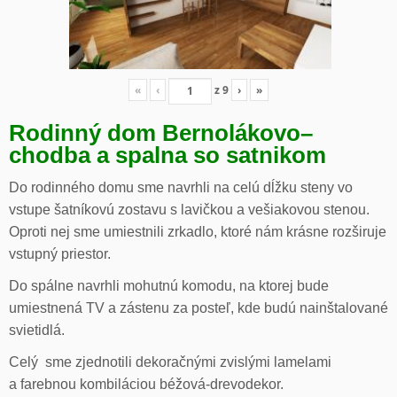
«
‹
z
9
›
»
Rodinný dom Bernolákovo
–
chodba a spalna so satnikom
Do rodinného domu sme navrhli na celú dĺžku steny vo
vstupe šatníkovú zostavu s lavičkou a vešiakovou stenou.
Oproti nej sme umiestnili zrkadlo, ktoré nám krásne rozširuje
vstupný priestor.
Do spálne navrhli mohutnú komodu, na ktorej bude
umiestnená TV a zástenu za posteľ, kde budú nainštalované
svietidlá.
Celý sme zjednotili dekoračnými zvislými lamelami
a farebnou kombiláciou béžová-drevodekor.