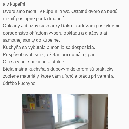
a v kúpeľni.
Dvere sme menili v kúpeľni a wc. Ostatné dvere sa budú
meniť postupne podľa financií.
Obklady a dlažby su značky Rako. Radi Vám poskytneme
poradenstvo ohľadom výberu obkladu a dlažby a aj
samotnej sanity do kúpelne.
Kuchyňa sa vybúrala a menila sa dospozícia.
Prispôsobovali sme ju želaniam domácej pani.
Cíti sa v nej spokojne a útulne.
Biela matná kuchyňa s dubovým dekorom sú prakticky
zvolené materiály, ktoré vám uľahčia prácu pri varení a
údržbe kuchyne.