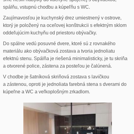
spálňu, vstupnú chodbu a kúpeľňu s WC.
Zaujímavosťou je kuchynský drez umiestnený v ostrove,
ktorý je položený na oceľovej konštrukcii s efektným sklom
oddeľujúcim kuchyňu od priestoru obývačky.
Do spálne vedú posuvné dvere, ktoré sú z rovnakého
materiálu ako obývačková zostava a tvoria jednoliatu
efektnú stenu. Spálňa je riešená minimalisticky, je tu skriňa
a otvorené police, zástena za posteľou je čalúnená.
V chodbe je šatníková skriňová zostava s lavičkou
a zástenou, oproti je jednoliata farebná stena s dverami do
kúpeľne a WC a veľkoplošným zrkadlom.