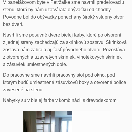
V panelákovom byte v Petržalke sme navrhli predeľovaciu
stenu, ktorá by nám uzatvárala obývačku od chodby.
Pôvodne bol do obývačky ponechaný široký vstupný otvor
bez dverí.
Navrhli sme posuvné dvere bielej farby, ktoré po otvorení
z jednej strany zachádzajú za skrinkovú zostavu. Skrinková
zostava nám zabrala aj časť pôvodného otvoru. Pozostáva
z otvorených a uzavretých skriniek, vinotékových skriniek
a zásuviek umiestnených dole.
Do pracovne sme navrhli pracovný stôl pod okno, pod
ktorým budú umiestnené zásuvkovú boxy a otvorené police
zavesené na stenu.
Nábytky sú v bielej farbe v kombinácii s drevodekorom.