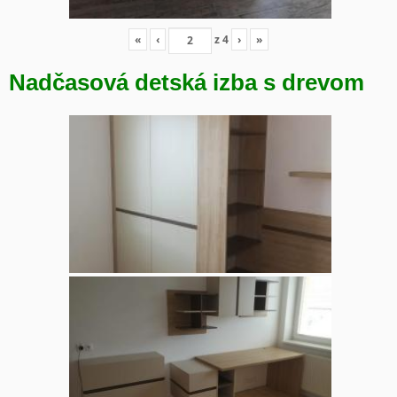
«
‹
z
4
›
»
Nadčasová detská izba s drevom