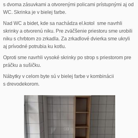
s dvoma zásuvkami a otvorenými policami prístupnými aj od
WC. Skrinka je v bielej farbe.
Nad WC a bidet, kde sa nachádza el.kotol sme navrhli
skrinky a otvorenú niku. Pre zväčšenie priestoru sme urobili
niku s chrbtom zo zrkadla. Za zrkadlové dvierka sme ukryli
aj prívodné potrubia ku kotlu.
Oproti sme navrhli vysoké skrinky po strop s priestorom pre
práčku a sušičku.
Nábytky v celom byte sú v bielej farbe v kombinácii
s drevodekorom.