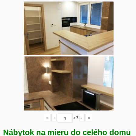
«
‹
z
7
›
»
Nábytok na mieru do celého domu