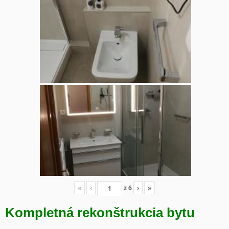
«
‹
z
6
›
»
Kompletná rekonštrukcia bytu