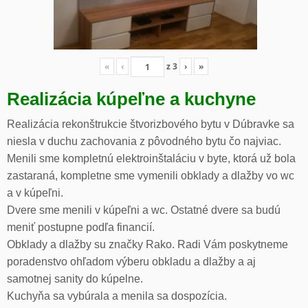
«
‹
z
3
›
»
Realizácia kúpeľne a kuchyne
Realizácia rekonštrukcie štvorizbového bytu v Dúbravke sa
niesla v duchu zachovania z pôvodného bytu čo najviac.
Menili sme kompletnú elektroinštaláciu v byte, ktorá už bola
zastaraná, kompletne sme vymenili obklady a dlažby vo wc
a v kúpeľni.
Dvere sme menili v kúpeľni a wc. Ostatné dvere sa budú
meniť postupne podľa financií.
Obklady a dlažby su značky Rako. Radi Vám poskytneme
poradenstvo ohľadom výberu obkladu a dlažby a aj
samotnej sanity do kúpelne.
Kuchyňa sa vybúrala a menila sa dospozícia.