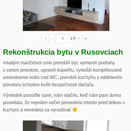
«
‹
z
5
›
»
Rekonštrukcia bytu v Rusovciach
mladým manželom sme prerobili byt, vymenili podlahy
v celom priestore, upravili kúpelňu, vyriešili komplikované
umiestnenie kotla nad WC, prerobili kuchyňu s oddelením
priestoru schodov kvôli bezpečnosti dieťaťa.
Výsledok posúďte sami, nám stačilo, keď nám pani domu
povedala, že nejeden večer presedela miesto pred telkou v
kuchyni a nevedela sa vynadívať