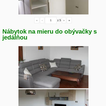
«
‹
z
5
›
»
Nábytok na mieru do obývačky s
jedálňou