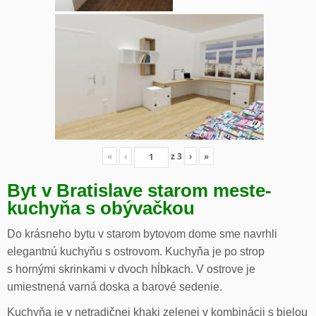
«
‹
z
3
›
»
Byt v Bratislave starom meste-
kuchyňa s obývačkou
Do krásneho bytu v starom bytovom dome sme navrhli
elegantnú kuchyňu s ostrovom. Kuchyňa je po strop
s hornými skrinkami v dvoch hĺbkach. V ostrove je
umiestnená varná doska a barové sedenie.
Kuchyňa je v netradičnej khaki zelenej v kombinácii s bielou