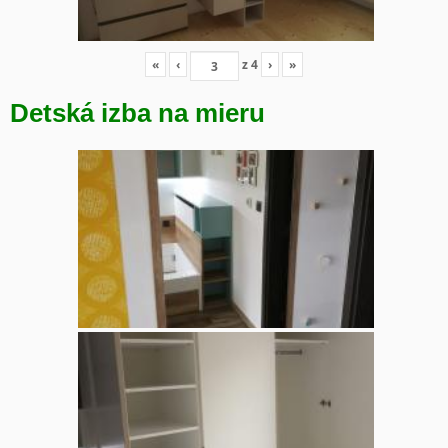
«
‹
z
4
›
»
Detská izba na mieru