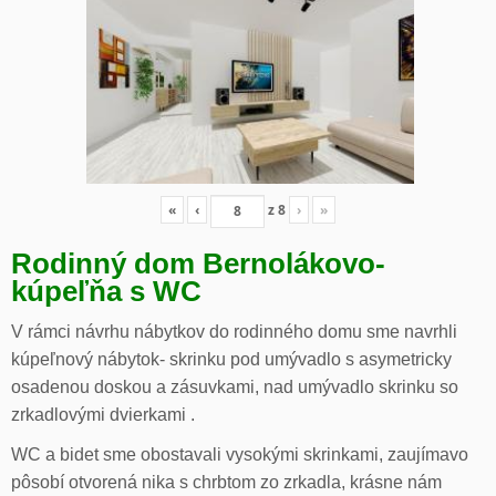
«
‹
z
8
›
»
Rodinný dom Bernolákovo-
kúpeľňa s WC
V rámci návrhu nábytkov do rodinného domu sme navrhli
kúpeľnový nábytok- skrinku pod umývadlo s asymetricky
osadenou doskou a zásuvkami, nad umývadlo skrinku so
zrkadlovými dvierkami .
WC a bidet sme obostavali vysokými skrinkami, zaujímavo
pôsobí otvorená nika s chrbtom zo zrkadla, krásne nám