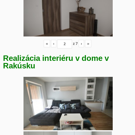
«
‹
z
7
›
»
Realizácia interiéru v dome v
Rakúsku