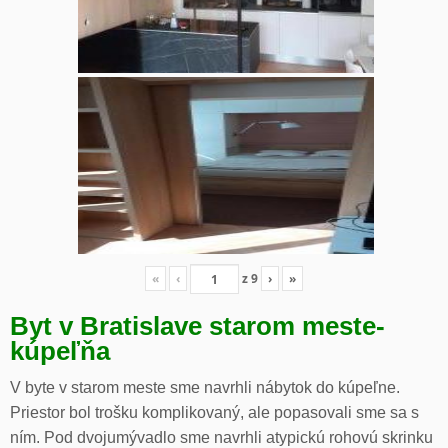
«
‹
z
9
›
»
Byt v Bratislave starom meste-
kúpeľňa
V byte v starom meste sme navrhli nábytok do kúpeľne.
Priestor bol trošku komplikovaný, ale popasovali sme sa s
ním. Pod dvojumývadlo sme navrhli atypickú rohovú skrinku