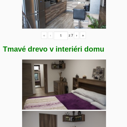
«
‹
z
7
›
»
Tmavé drevo v interiéri domu