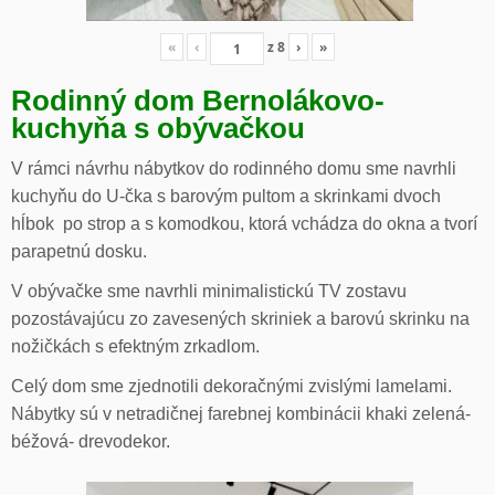
«
‹
z
8
›
»
Rodinný dom Bernolákovo-
kuchyňa s obývačkou
V rámci návrhu nábytkov do rodinného domu sme navrhli
kuchyňu do U-čka s barovým pultom a skrinkami dvoch
hĺbok po strop a s komodkou, ktorá vchádza do okna a tvorí
parapetnú dosku.
V obývačke sme navrhli minimalistickú TV zostavu
pozostávajúcu zo zavesených skriniek a barovú skrinku na
nožičkách s efektným zrkadlom.
Celý dom sme zjednotili dekoračnými zvislými lamelami.
Nábytky sú v netradičnej farebnej kombinácii khaki zelená-
béžová- drevodekor.