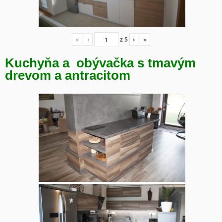
«
‹
z
5
›
»
Kuchyňa a obývačka s tmavým
drevom a antracitom