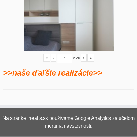
«
‹
z
20
›
»
>>naše ďaľšie realizácie>>
Na stránke irrealis.sk používame Google Analytics za účelom
merania návštevnosti.