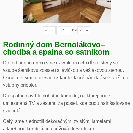
«
‹
z
9
›
»
Rodinný dom Bernolákovo
–
chodba a spalna so satnikom
Do rodinného domu sme navrhli na celú dĺžku steny vo
vstupe šatníkovú zostavu s lavičkou a vešiakovou stenou.
Oproti nej sme umiestnili zrkadlo, ktoré nám krásne rozširuje
vstupný priestor.
Do spálne navrhli mohutnú komodu, na ktorej bude
umiestnená TV a zástenu za posteľ, kde budú nainštalované
svietidlá.
Celý sme zjednotili dekoračnými zvislými lamelami
a farebnou kombiláciou béžová-drevodekor.