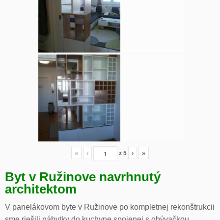
«
‹
z
5
›
»
Byt v Ružinove navrhnutý
architektom
V panelákovom byte v Ružinove po kompletnej rekonštrukcii
sme riešili nábytky do kuchyne spojenej s obývačkou,