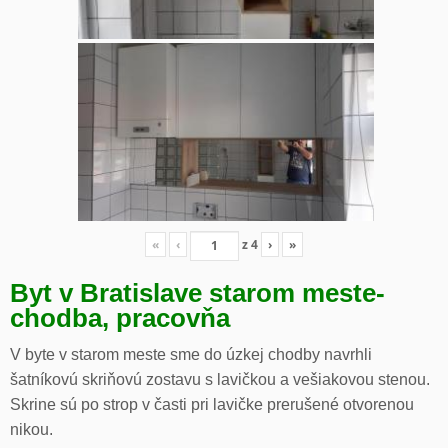
«
‹
z
4
›
»
Byt v Bratislave starom meste-
chodba, pracovňa
V byte v starom meste sme do úzkej chodby navrhli
šatníkovú skriňovú zostavu s lavičkou a vešiakovou stenou.
Skrine sú po strop v časti pri lavičke prerušené otvorenou
nikou.