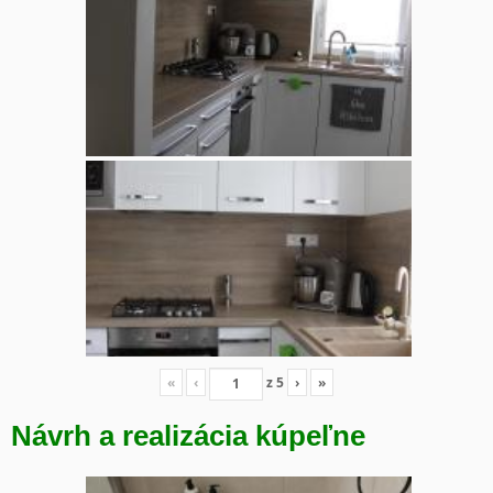
«
‹
z
5
›
»
Návrh a realizácia kúpeľne