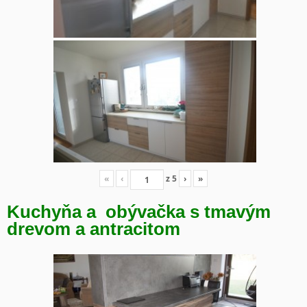
«
‹
z
5
›
»
Kuchyňa a obývačka s tmavým
drevom a antracitom