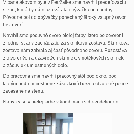
V panelákovom byte v Petržalke sme navrhli predeľovaciu
stenu, ktorá by nám uzatvárala obývačku od chodby.
Pôvodne bol do obývačky ponechaný široký vstupný otvor
bez dverí.
Navrhli sme posuvné dvere bielej farby, ktoré po otvorení
z jednej strany zachádzajú za skrinkovú zostavu. Skrinková
zostava nám zabrala aj časť pôvodného otvoru. Pozostáva
z otvorených a uzavretých skriniek, vinotékových skriniek
a zásuviek umiestnených dole.
Do pracovne sme navrhli pracovný stôl pod okno, pod
ktorým budú umiestnené zásuvkovú boxy a otvorené police
zavesené na stenu.
Nábytky sú v bielej farbe v kombinácii s drevodekorom.