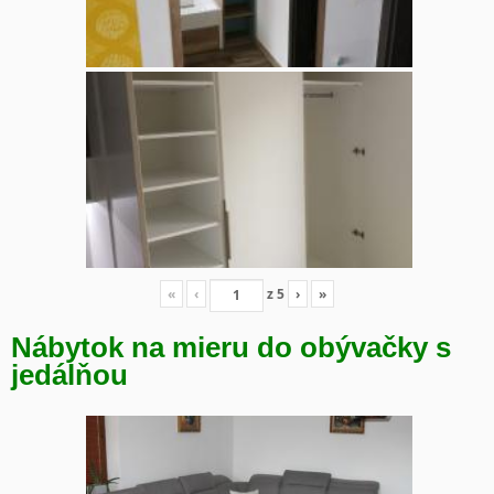
«
‹
z
5
›
»
Nábytok na mieru do obývačky s
jedálňou