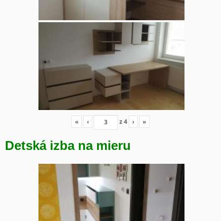
«
‹
z
4
›
»
Detská izba na mieru