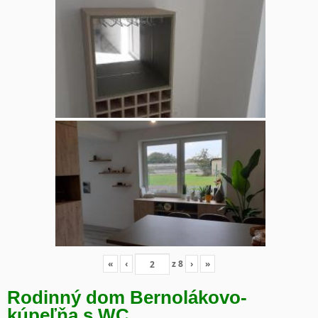
«
‹
z
8
›
»
Rodinný dom Bernolákovo-
kúpeľňa s WC