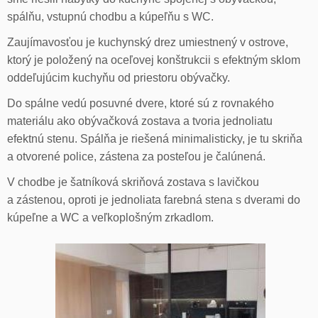
spálňu, vstupnú chodbu a kúpeľňu s WC.
Zaujímavosťou je kuchynský drez umiestnený v ostrove,
ktorý je položený na oceľovej konštrukcii s efektným sklom
oddeľujúcim kuchyňu od priestoru obývačky.
Do spálne vedú posuvné dvere, ktoré sú z rovnakého
materiálu ako obývačková zostava a tvoria jednoliatu
efektnú stenu. Spálňa je riešená minimalisticky, je tu skriňa
a otvorené police, zástena za posteľou je čalúnená.
V chodbe je šatníková skriňová zostava s lavičkou
a zástenou, oproti je jednoliata farebná stena s dverami do
kúpeľne a WC a veľkoplošným zrkadlom.