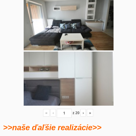
«
‹
z
20
›
»
>>naše ďaľšie realizácie>>