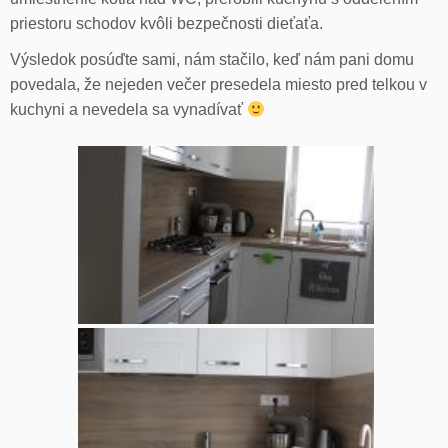
priestoru schodov kvôli bezpečnosti dieťaťa.
Výsledok posúďte sami, nám stačilo, keď nám pani domu
povedala, že nejeden večer presedela miesto pred telkou v
kuchyni a nevedela sa vynadívať