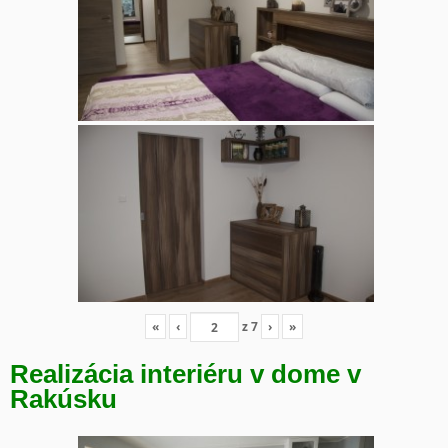
«
‹
z
7
›
»
Realizácia interiéru v dome v
Rakúsku