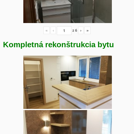
«
‹
z
6
›
»
Kompletná rekonštrukcia bytu