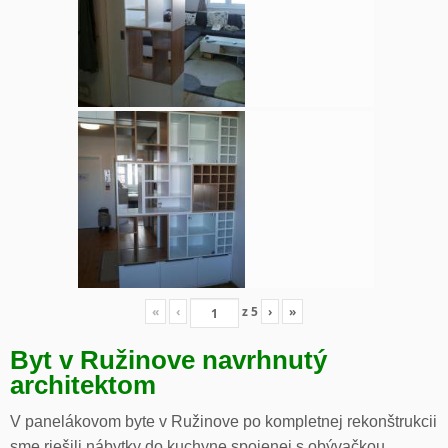
«
‹
z
5
›
»
Byt v Ružinove navrhnutý
architektom
V panelákovom byte v Ružinove po kompletnej rekonštrukcii
sme riešili nábytky do kuchyne spojenej s obývačkou,