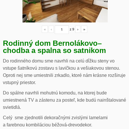
«
‹
z
9
›
»
Rodinný dom Bernolákovo
–
chodba a spalna so satnikom
Do rodinného domu sme navrhli na celú dĺžku steny vo
vstupe šatníkovú zostavu s lavičkou a vešiakovou stenou.
Oproti nej sme umiestnili zrkadlo, ktoré nám krásne rozširuje
vstupný priestor.
Do spálne navrhli mohutnú komodu, na ktorej bude
umiestnená TV a zástenu za posteľ, kde budú nainštalované
svietidlá.
Celý sme zjednotili dekoračnými zvislými lamelami
a farebnou kombiláciou béžová-drevodekor.