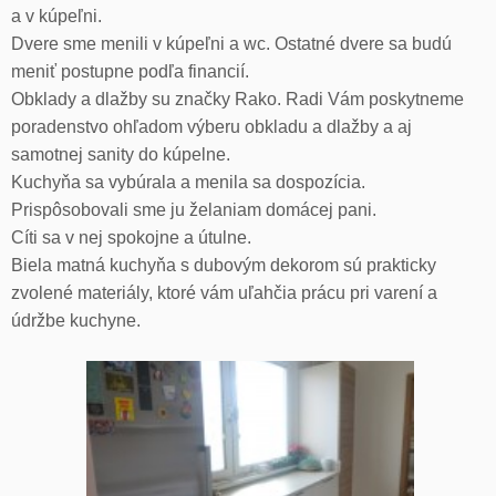
a v kúpeľni.
Dvere sme menili v kúpeľni a wc. Ostatné dvere sa budú
meniť postupne podľa financií.
Obklady a dlažby su značky Rako. Radi Vám poskytneme
poradenstvo ohľadom výberu obkladu a dlažby a aj
samotnej sanity do kúpelne.
Kuchyňa sa vybúrala a menila sa dospozícia.
Prispôsobovali sme ju želaniam domácej pani.
Cíti sa v nej spokojne a útulne.
Biela matná kuchyňa s dubovým dekorom sú prakticky
zvolené materiály, ktoré vám uľahčia prácu pri varení a
údržbe kuchyne.