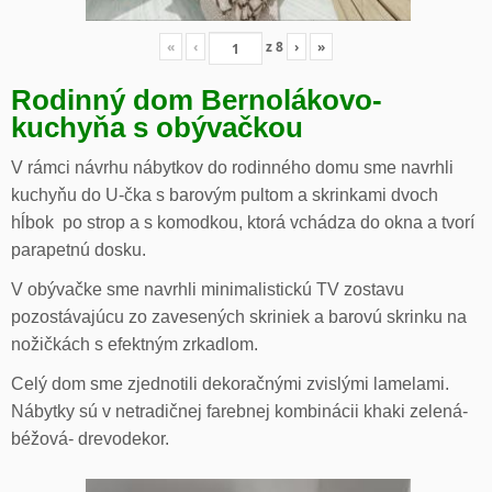
«
‹
z
8
›
»
Rodinný dom Bernolákovo-
kuchyňa s obývačkou
V rámci návrhu nábytkov do rodinného domu sme navrhli
kuchyňu do U-čka s barovým pultom a skrinkami dvoch
hĺbok po strop a s komodkou, ktorá vchádza do okna a tvorí
parapetnú dosku.
V obývačke sme navrhli minimalistickú TV zostavu
pozostávajúcu zo zavesených skriniek a barovú skrinku na
nožičkách s efektným zrkadlom.
Celý dom sme zjednotili dekoračnými zvislými lamelami.
Nábytky sú v netradičnej farebnej kombinácii khaki zelená-
béžová- drevodekor.