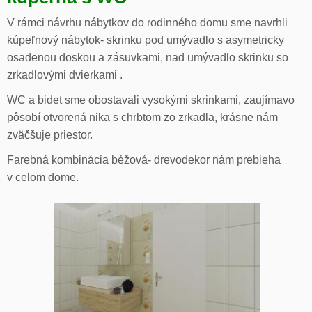
V rámci návrhu nábytkov do rodinného domu sme navrhli
kúpeľnový nábytok- skrinku pod umývadlo s asymetricky
osadenou doskou a zásuvkami, nad umývadlo skrinku so
zrkadlovými dvierkami .
WC a bidet sme obostavali vysokými skrinkami, zaujímavo
pôsobí otvorená nika s chrbtom zo zrkadla, krásne nám
zväčšuje priestor.
Farebná kombinácia béžová- drevodekor nám prebieha
v celom dome.