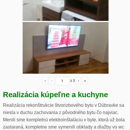
«
‹
z
3
›
»
Realizácia kúpeľne a kuchyne
Realizácia rekonštrukcie štvorizbového bytu v Dúbravke sa
niesla v duchu zachovania z pôvodného bytu čo najviac.
Menili sme kompletnú elektroinštaláciu v byte, ktorá už bola
zastaraná, kompletne sme vymenili obklady a dlažby vo wc