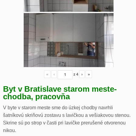
«
‹
z
4
›
»
Byt v Bratislave starom meste-
chodba, pracovňa
V byte v starom meste sme do úzkej chodby navrhli
šatníkovú skriňovú zostavu s lavičkou a vešiakovou stenou.
Skrine sú po strop v časti pri lavičke prerušené otvorenou
nikou.