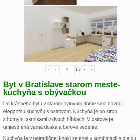
«
‹
z
3
›
»
Byt v Bratislave starom meste-
kuchyňa s obývačkou
Do krásneho bytu v starom bytovom dome sme navrhli
elegantnú kuchyňu s ostrovom. Kuchyňa je po strop
s hornými skrinkami v dvoch hĺbkach. V ostrove je
umiestnená varná doska a barové sedenie.
Kuchyňa je v netradičnej khaki zelenej v kombinácii s bielou