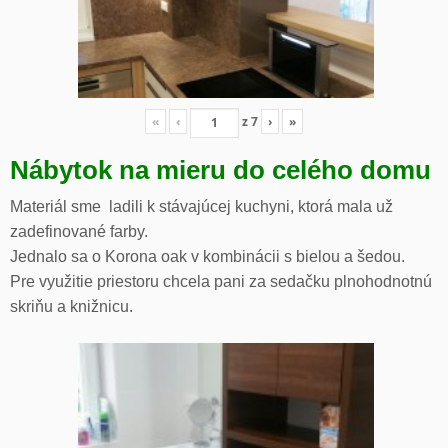
«
‹
z
7
›
»
Nábytok na mieru do celého domu
Materiál sme ladili k stávajúcej kuchyni, ktorá mala už
zadefinované farby.
Jednalo sa o Korona oak v kombinácii s bielou a šedou.
Pre využitie priestoru chcela pani za sedačku plnohodnotnú
skriňu a knižnicu.