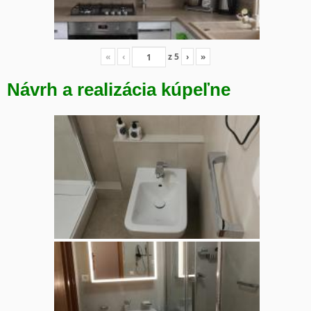
«
‹
z
5
›
»
Návrh a realizácia kúpeľne