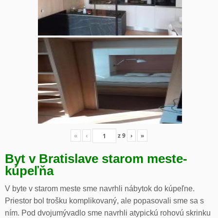
«
‹
z
9
›
»
Byt v Bratislave starom meste-
kúpeľňa
V byte v starom meste sme navrhli nábytok do kúpeľne.
Priestor bol trošku komplikovaný, ale popasovali sme sa s
ním. Pod dvojumývadlo sme navrhli atypickú rohovú skrinku