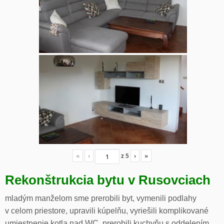
«
‹
z
5
›
»
Rekonštrukcia bytu v Rusovciach
mladým manželom sme prerobili byt, vymenili podlahy
v celom priestore, upravili kúpelňu, vyriešili komplikované
umiestnenie kotla nad WC, prerobili kuchyňu s oddelením