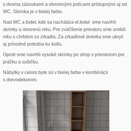
s dvoma zásuvkami a otvorenými policami prístupnými aj od
WC. Skrinka je v bielej farbe.
Nad WC a bidet, kde sa nachádza el.kotol sme navrhli
skrinky a otvorenú niku. Pre zväčšenie priestoru sme urobili
niku s chrbtom zo zrkadla. Za zrkadlové dvierka sme ukryli
aj prívodné potrubia ku kotlu.
Oproti sme navrhli vysoké skrinky po strop s priestorom pre
práčku a sušičku.
Nábytky v celom byte sú v bielej farbe v kombinácii
s drevodekorom.