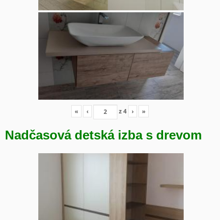
«
‹
z
4
›
»
Nadčasová detská izba s drevom