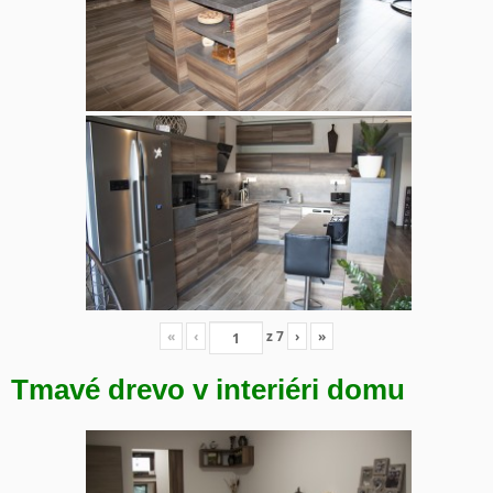
«
‹
z
7
›
»
Tmavé drevo v interiéri domu