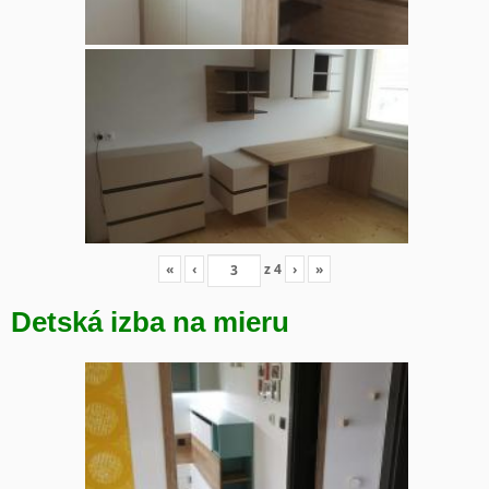
«
‹
z
4
›
»
Detská izba na mieru