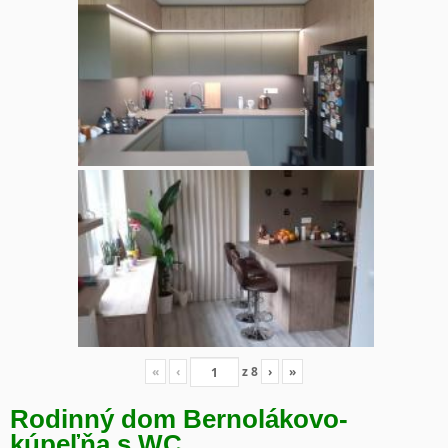
«
‹
z
8
›
»
Rodinný dom Bernolákovo-
kúpeľňa s WC