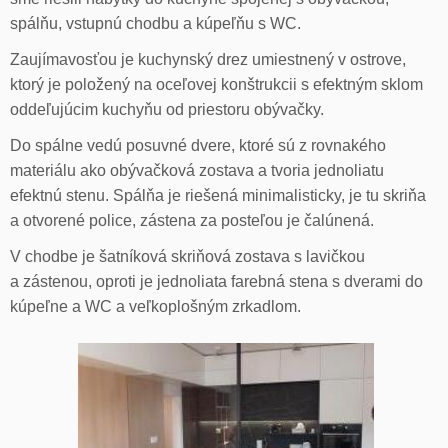
spálňu, vstupnú chodbu a kúpeľňu s WC.
Zaujímavosťou je kuchynský drez umiestnený v ostrove,
ktorý je položený na oceľovej konštrukcii s efektným sklom
oddeľujúcim kuchyňu od priestoru obývačky.
Do spálne vedú posuvné dvere, ktoré sú z rovnakého
materiálu ako obývačková zostava a tvoria jednoliatu
efektnú stenu. Spálňa je riešená minimalisticky, je tu skriňa
a otvorené police, zástena za posteľou je čalúnená.
V chodbe je šatníková skriňová zostava s lavičkou
a zástenou, oproti je jednoliata farebná stena s dverami do
kúpeľne a WC a veľkoplošným zrkadlom.