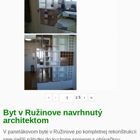
«
‹
z
5
›
»
Byt v Ružinove navrhnutý
architektom
V panelákovom byte v Ružinove po kompletnej rekonštrukcii
sme riešili nábytky do kuchyne spojenej s obývačkou,