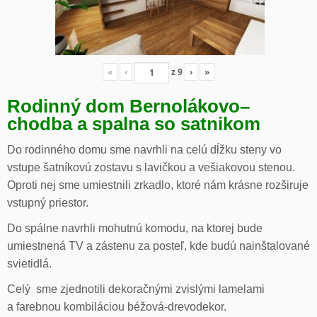
«
‹
z
9
›
»
Rodinný dom Bernolákovo
–
chodba a spalna so satnikom
Do rodinného domu sme navrhli na celú dĺžku steny vo
vstupe šatníkovú zostavu s lavičkou a vešiakovou stenou.
Oproti nej sme umiestnili zrkadlo, ktoré nám krásne rozširuje
vstupný priestor.
Do spálne navrhli mohutnú komodu, na ktorej bude
umiestnená TV a zástenu za posteľ, kde budú nainštalované
svietidlá.
Celý sme zjednotili dekoračnými zvislými lamelami
a farebnou kombiláciou béžová-drevodekor.