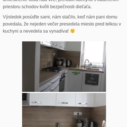
priestoru schodov kvôli bezpečnosti dieťaťa.
Výsledok posúďte sami, nám stačilo, keď nám pani domu
povedala, že nejeden večer presedela miesto pred telkou v
kuchyni a nevedela sa vynadívať