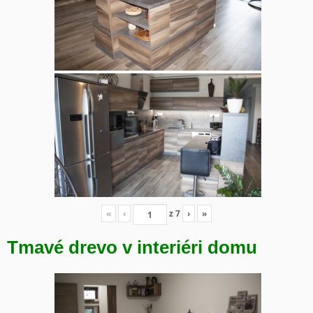
«
‹
z
7
›
»
Tmavé drevo v interiéri domu