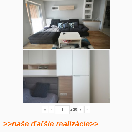
«
‹
z
20
›
»
>>naše ďaľšie realizácie>>