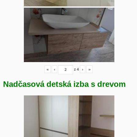
«
‹
z
4
›
»
Nadčasová detská izba s drevom