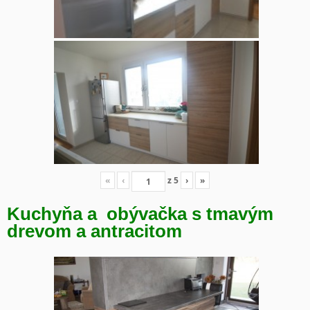
«
‹
z
5
›
»
Kuchyňa a obývačka s tmavým
drevom a antracitom