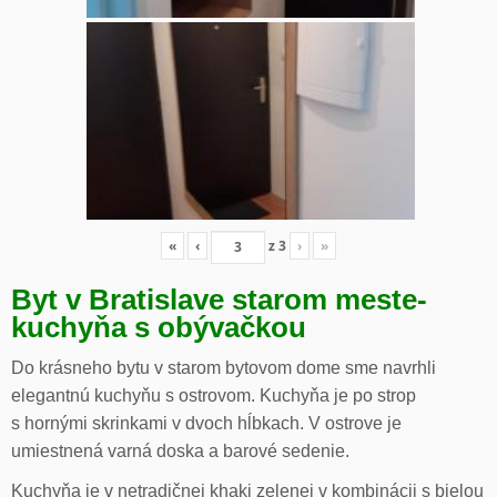
«
‹
z
3
›
»
Byt v Bratislave starom meste-
kuchyňa s obývačkou
Do krásneho bytu v starom bytovom dome sme navrhli
elegantnú kuchyňu s ostrovom. Kuchyňa je po strop
s hornými skrinkami v dvoch hĺbkach. V ostrove je
umiestnená varná doska a barové sedenie.
Kuchyňa je v netradičnej khaki zelenej v kombinácii s bielou