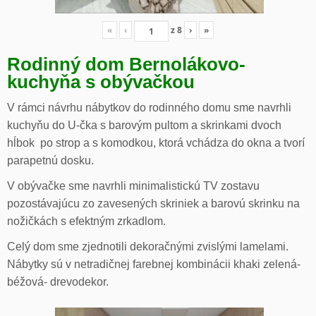
«
‹
z
8
›
»
Rodinný dom Bernolákovo-
kuchyňa s obývačkou
V rámci návrhu nábytkov do rodinného domu sme navrhli
kuchyňu do U-čka s barovým pultom a skrinkami dvoch
hĺbok po strop a s komodkou, ktorá vchádza do okna a tvorí
parapetnú dosku.
V obývačke sme navrhli minimalistickú TV zostavu
pozostávajúcu zo zavesených skriniek a barovú skrinku na
nožičkách s efektným zrkadlom.
Celý dom sme zjednotili dekoračnými zvislými lamelami.
Nábytky sú v netradičnej farebnej kombinácii khaki zelená-
béžová- drevodekor.