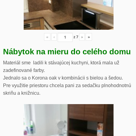
«
‹
z
7
›
»
Nábytok na mieru do celého domu
Materiál sme ladili k stávajúcej kuchyni, ktorá mala už
zadefinované farby.
Jednalo sa o Korona oak v kombinácii s bielou a šedou.
Pre využitie priestoru chcela pani za sedačku plnohodnotnú
skriňu a knižnicu.