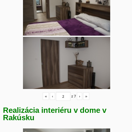
«
‹
z
7
›
»
Realizácia interiéru v dome v
Rakúsku