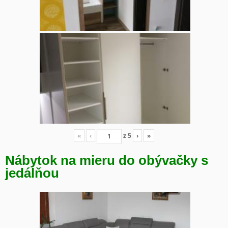
«
‹
z
5
›
»
Nábytok na mieru do obývačky s
jedálňou