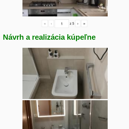
«
‹
z
5
›
»
Návrh a realizácia kúpeľne