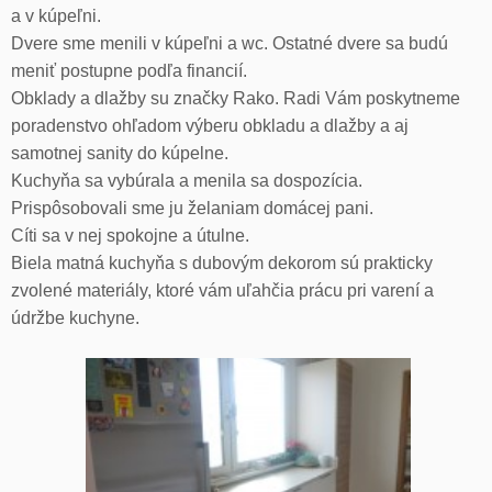
a v kúpeľni.
Dvere sme menili v kúpeľni a wc. Ostatné dvere sa budú
meniť postupne podľa financií.
Obklady a dlažby su značky Rako. Radi Vám poskytneme
poradenstvo ohľadom výberu obkladu a dlažby a aj
samotnej sanity do kúpelne.
Kuchyňa sa vybúrala a menila sa dospozícia.
Prispôsobovali sme ju želaniam domácej pani.
Cíti sa v nej spokojne a útulne.
Biela matná kuchyňa s dubovým dekorom sú prakticky
zvolené materiály, ktoré vám uľahčia prácu pri varení a
údržbe kuchyne.