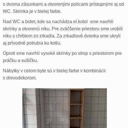
s dvoma zásuvkami a otvorenými policami prístupnými aj od
WC. Skrinka je v bielej farbe.
Nad WC a bidet, kde sa nachádza el.kotol sme navrhli
skrinky a otvorenú niku. Pre zväčšenie priestoru sme urobili
niku s chrbtom zo zrkadla. Za zrkadlové dvierka sme ukryli
aj prívodné potrubia ku kotlu.
Oproti sme navrhli vysoké skrinky po strop s priestorom pre
práčku a sušičku.
Nábytky v celom byte sú v bielej farbe v kombinácii
s drevodekorom.