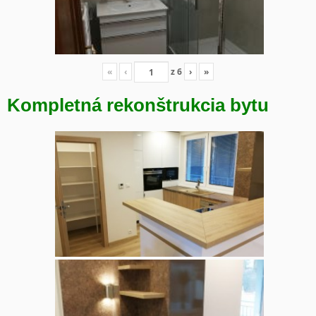
«
‹
z
6
›
»
Kompletná rekonštrukcia bytu