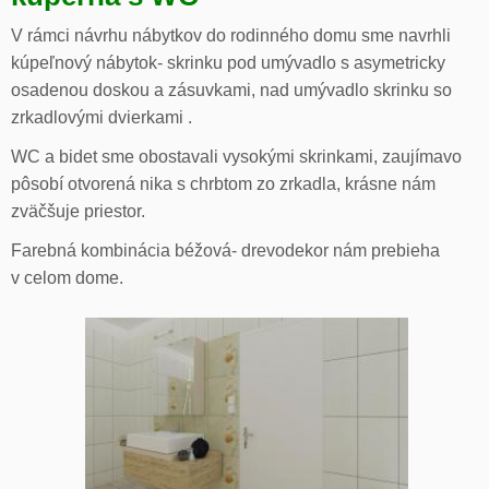
V rámci návrhu nábytkov do rodinného domu sme navrhli
kúpeľnový nábytok- skrinku pod umývadlo s asymetricky
osadenou doskou a zásuvkami, nad umývadlo skrinku so
zrkadlovými dvierkami .
WC a bidet sme obostavali vysokými skrinkami, zaujímavo
pôsobí otvorená nika s chrbtom zo zrkadla, krásne nám
zväčšuje priestor.
Farebná kombinácia béžová- drevodekor nám prebieha
v celom dome.