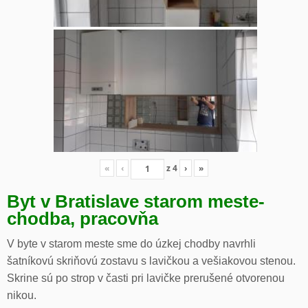
«
‹
z
4
›
»
Byt v Bratislave starom meste-
chodba, pracovňa
V byte v starom meste sme do úzkej chodby navrhli
šatníkovú skriňovú zostavu s lavičkou a vešiakovou stenou.
Skrine sú po strop v časti pri lavičke prerušené otvorenou
nikou.