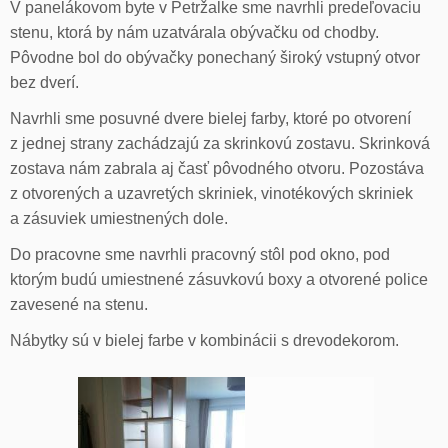
V panelákovom byte v Petržalke sme navrhli predeľovaciu
stenu, ktorá by nám uzatvárala obývačku od chodby.
Pôvodne bol do obývačky ponechaný široký vstupný otvor
bez dverí.
Navrhli sme posuvné dvere bielej farby, ktoré po otvorení
z jednej strany zachádzajú za skrinkovú zostavu. Skrinková
zostava nám zabrala aj časť pôvodného otvoru. Pozostáva
z otvorených a uzavretých skriniek, vinotékových skriniek
a zásuviek umiestnených dole.
Do pracovne sme navrhli pracovný stôl pod okno, pod
ktorým budú umiestnené zásuvkovú boxy a otvorené police
zavesené na stenu.
Nábytky sú v bielej farbe v kombinácii s drevodekorom.