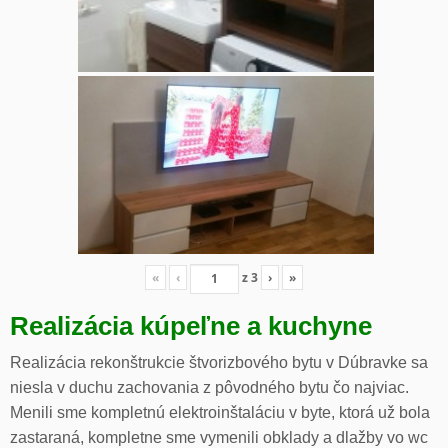
«
‹
z
3
›
»
Realizácia kúpeľne a kuchyne
Realizácia rekonštrukcie štvorizbového bytu v Dúbravke sa
niesla v duchu zachovania z pôvodného bytu čo najviac.
Menili sme kompletnú elektroinštaláciu v byte, ktorá už bola
zastaraná, kompletne sme vymenili obklady a dlažby vo wc