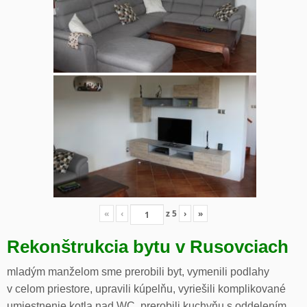
«
‹
z
5
›
»
Rekonštrukcia bytu v Rusovciach
mladým manželom sme prerobili byt, vymenili podlahy
v celom priestore, upravili kúpelňu, vyriešili komplikované
umiestnenie kotla nad WC, prerobili kuchyňu s oddelením