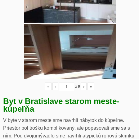
«
‹
z
9
›
»
Byt v Bratislave starom meste-
kúpeľňa
V byte v starom meste sme navrhli nábytok do kúpeľne.
Priestor bol trošku komplikovaný, ale popasovali sme sa s
ním. Pod dvojumývadlo sme navrhli atypickú rohovú skrinku