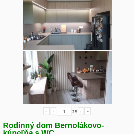
«
‹
z
8
›
»
Rodinný dom Bernolákovo-
kúpeľňa s WC