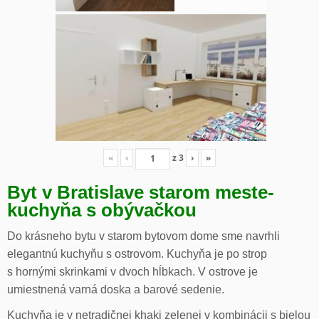
«
‹
z
3
›
»
Byt v Bratislave starom meste-
kuchyňa s obývačkou
Do krásneho bytu v starom bytovom dome sme navrhli
elegantnú kuchyňu s ostrovom. Kuchyňa je po strop
s hornými skrinkami v dvoch hĺbkach. V ostrove je
umiestnená varná doska a barové sedenie.
Kuchyňa je v netradičnej khaki zelenej v kombinácii s bielou