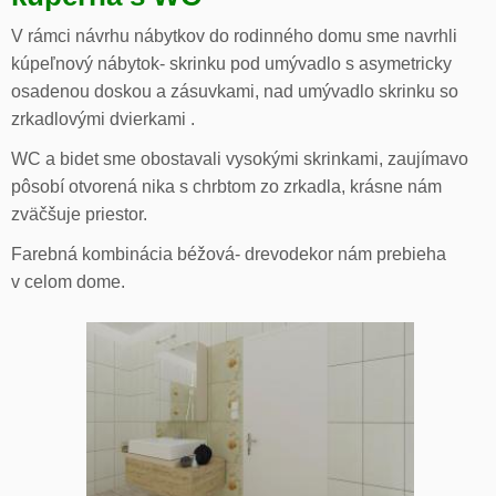
V rámci návrhu nábytkov do rodinného domu sme navrhli
kúpeľnový nábytok- skrinku pod umývadlo s asymetricky
osadenou doskou a zásuvkami, nad umývadlo skrinku so
zrkadlovými dvierkami .
WC a bidet sme obostavali vysokými skrinkami, zaujímavo
pôsobí otvorená nika s chrbtom zo zrkadla, krásne nám
zväčšuje priestor.
Farebná kombinácia béžová- drevodekor nám prebieha
v celom dome.