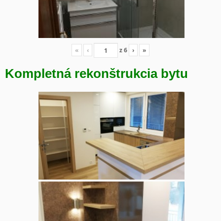
«
‹
z
6
›
»
Kompletná rekonštrukcia bytu