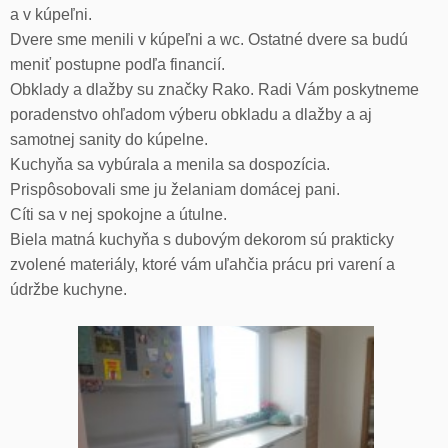
a v kúpeľni.
Dvere sme menili v kúpeľni a wc. Ostatné dvere sa budú
meniť postupne podľa financií.
Obklady a dlažby su značky Rako. Radi Vám poskytneme
poradenstvo ohľadom výberu obkladu a dlažby a aj
samotnej sanity do kúpelne.
Kuchyňa sa vybúrala a menila sa dospozícia.
Prispôsobovali sme ju želaniam domácej pani.
Cíti sa v nej spokojne a útulne.
Biela matná kuchyňa s dubovým dekorom sú prakticky
zvolené materiály, ktoré vám uľahčia prácu pri varení a
údržbe kuchyne.