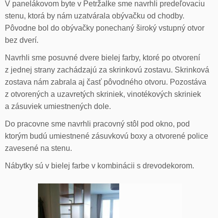
V panelákovom byte v Petržalke sme navrhli predeľovaciu
stenu, ktorá by nám uzatvárala obývačku od chodby.
Pôvodne bol do obývačky ponechaný široký vstupný otvor
bez dverí.
Navrhli sme posuvné dvere bielej farby, ktoré po otvorení
z jednej strany zachádzajú za skrinkovú zostavu. Skrinková
zostava nám zabrala aj časť pôvodného otvoru. Pozostáva
z otvorených a uzavretých skriniek, vinotékových skriniek
a zásuviek umiestnených dole.
Do pracovne sme navrhli pracovný stôl pod okno, pod
ktorým budú umiestnené zásuvkovú boxy a otvorené police
zavesené na stenu.
Nábytky sú v bielej farbe v kombinácii s drevodekorom.