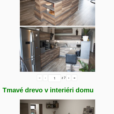
«
‹
z
7
›
»
Tmavé drevo v interiéri domu