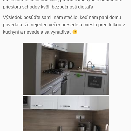
priestoru schodov kvôli bezpečnosti dieťaťa.
Výsledok posúďte sami, nám stačilo, keď nám pani domu
povedala, že nejeden večer presedela miesto pred telkou v
kuchyni a nevedela sa vynadívať