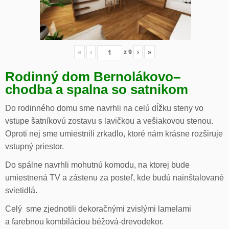
«
‹
z
9
›
»
Rodinný dom Bernolákovo
–
chodba a spalna so satnikom
Do rodinného domu sme navrhli na celú dĺžku steny vo
vstupe šatníkovú zostavu s lavičkou a vešiakovou stenou.
Oproti nej sme umiestnili zrkadlo, ktoré nám krásne rozširuje
vstupný priestor.
Do spálne navrhli mohutnú komodu, na ktorej bude
umiestnená TV a zástenu za posteľ, kde budú nainštalované
svietidlá.
Celý sme zjednotili dekoračnými zvislými lamelami
a farebnou kombiláciou béžová-drevodekor.