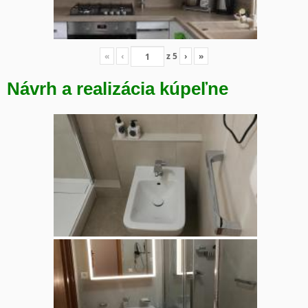
«
‹
z
5
›
»
Návrh a realizácia kúpeľne