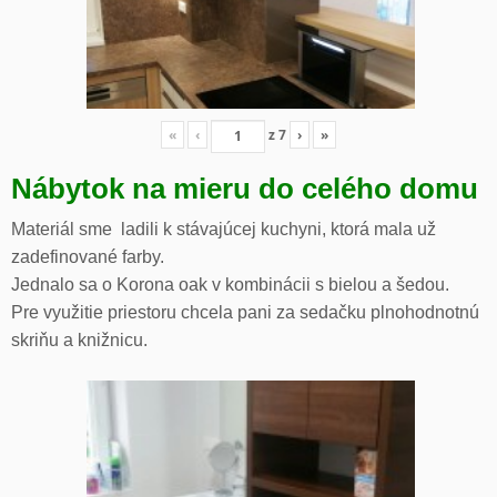
«
‹
z
7
›
»
Nábytok na mieru do celého domu
Materiál sme ladili k stávajúcej kuchyni, ktorá mala už
zadefinované farby.
Jednalo sa o Korona oak v kombinácii s bielou a šedou.
Pre využitie priestoru chcela pani za sedačku plnohodnotnú
skriňu a knižnicu.