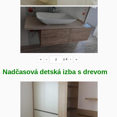
«
‹
z
4
›
»
Nadčasová detská izba s drevom