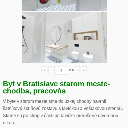
«
‹
z
4
›
»
Byt v Bratislave starom meste-
chodba, pracovňa
V byte v starom meste sme do úzkej chodby navrhli
šatníkovú skriňovú zostavu s lavičkou a vešiakovou stenou.
Skrine sú po strop v časti pri lavičke prerušené otvorenou
nikou.