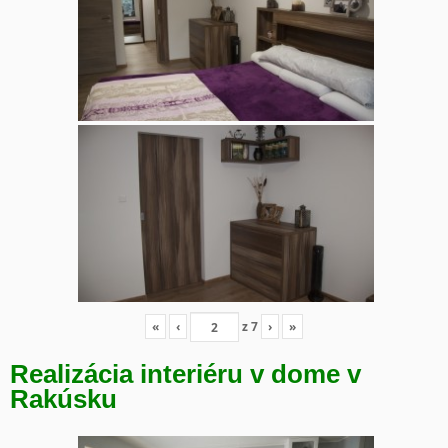
«
‹
z
7
›
»
Realizácia interiéru v dome v
Rakúsku