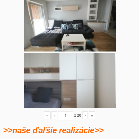
«
‹
z
20
›
»
>>naše ďaľšie realizácie>>