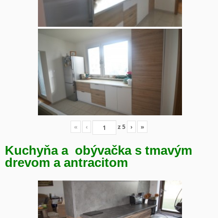
«
‹
z
5
›
»
Kuchyňa a obývačka s tmavým
drevom a antracitom