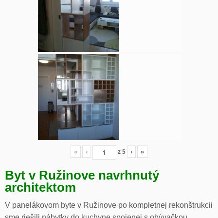
«
‹
z
5
›
»
Byt v Ružinove navrhnutý
architektom
V panelákovom byte v Ružinove po kompletnej rekonštrukcii
sme riešili nábytky do kuchyne spojenej s obývačkou,