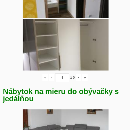
«
‹
z
5
›
»
Nábytok na mieru do obývačky s
jedálňou