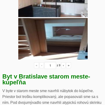
«
‹
z
9
›
»
Byt v Bratislave starom meste-
kúpeľňa
V byte v starom meste sme navrhli nábytok do kúpeľne.
Priestor bol trošku komplikovaný, ale popasovali sme sa s
ním. Pod dvojumývadlo sme navrhli atypickú rohovú skrinku