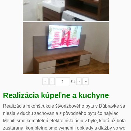
«
‹
z
3
›
»
Realizácia kúpeľne a kuchyne
Realizácia rekonštrukcie štvorizbového bytu v Dúbravke sa
niesla v duchu zachovania z pôvodného bytu čo najviac.
Menili sme kompletnú elektroinštaláciu v byte, ktorá už bola
zastaraná, kompletne sme vymenili obklady a dlažby vo wc