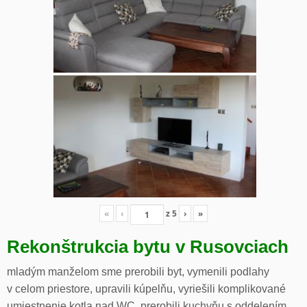
«
‹
z
5
›
»
Rekonštrukcia bytu v Rusovciach
mladým manželom sme prerobili byt, vymenili podlahy
v celom priestore, upravili kúpelňu, vyriešili komplikované
umiestnenie kotla nad WC, prerobili kuchyňu s oddelením