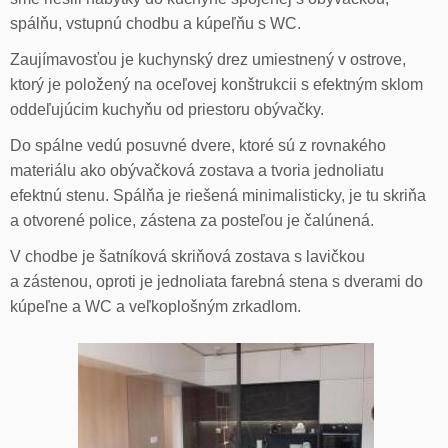
spálňu, vstupnú chodbu a kúpeľňu s WC.
Zaujímavosťou je kuchynský drez umiestnený v ostrove,
ktorý je položený na oceľovej konštrukcii s efektným sklom
oddeľujúcim kuchyňu od priestoru obývačky.
Do spálne vedú posuvné dvere, ktoré sú z rovnakého
materiálu ako obývačková zostava a tvoria jednoliatu
efektnú stenu. Spálňa je riešená minimalisticky, je tu skriňa
a otvorené police, zástena za posteľou je čalúnená.
V chodbe je šatníková skriňová zostava s lavičkou
a zástenou, oproti je jednoliata farebná stena s dverami do
kúpeľne a WC a veľkoplošným zrkadlom.