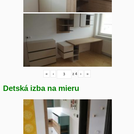
«
‹
z
4
›
»
Detská izba na mieru