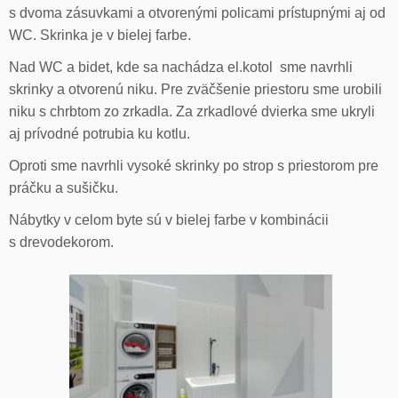
s dvoma zásuvkami a otvorenými policami prístupnými aj od
WC. Skrinka je v bielej farbe.
Nad WC a bidet, kde sa nachádza el.kotol sme navrhli
skrinky a otvorenú niku. Pre zväčšenie priestoru sme urobili
niku s chrbtom zo zrkadla. Za zrkadlové dvierka sme ukryli
aj prívodné potrubia ku kotlu.
Oproti sme navrhli vysoké skrinky po strop s priestorom pre
práčku a sušičku.
Nábytky v celom byte sú v bielej farbe v kombinácii
s drevodekorom.