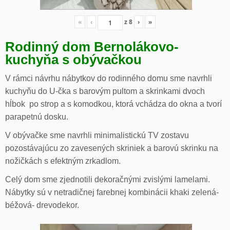
«
‹
z
8
›
»
Rodinný dom Bernolákovo-
kuchyňa s obývačkou
V rámci návrhu nábytkov do rodinného domu sme navrhli
kuchyňu do U-čka s barovým pultom a skrinkami dvoch
hĺbok po strop a s komodkou, ktorá vchádza do okna a tvorí
parapetnú dosku.
V obývačke sme navrhli minimalistickú TV zostavu
pozostávajúcu zo zavesených skriniek a barovú skrinku na
nožičkách s efektným zrkadlom.
Celý dom sme zjednotili dekoračnými zvislými lamelami.
Nábytky sú v netradičnej farebnej kombinácii khaki zelená-
béžová- drevodekor.