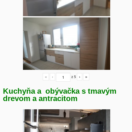
«
‹
z
5
›
»
Kuchyňa a obývačka s tmavým
drevom a antracitom