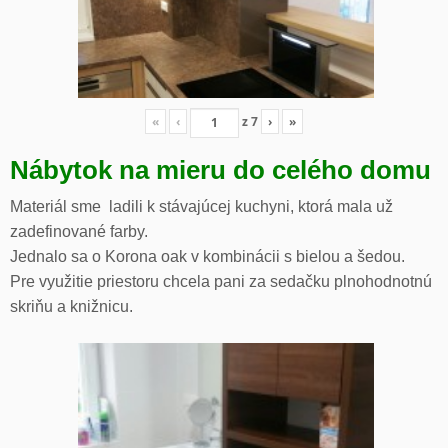
«
‹
z
7
›
»
Nábytok na mieru do celého domu
Materiál sme ladili k stávajúcej kuchyni, ktorá mala už
zadefinované farby.
Jednalo sa o Korona oak v kombinácii s bielou a šedou.
Pre využitie priestoru chcela pani za sedačku plnohodnotnú
skriňu a knižnicu.