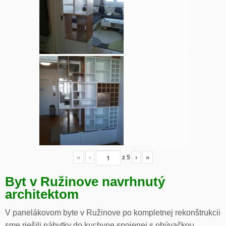
«
‹
z
5
›
»
Byt v Ružinove navrhnutý
architektom
V panelákovom byte v Ružinove po kompletnej rekonštrukcii
sme riešili nábytky do kuchyne spojenej s obývačkou,