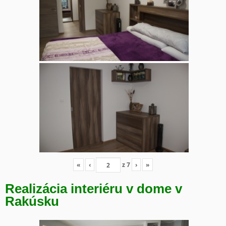
«
‹
z
7
›
»
Realizácia interiéru v dome v
Rakúsku