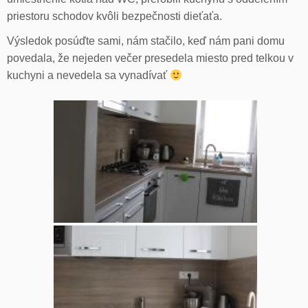
priestoru schodov kvôli bezpečnosti dieťaťa.
Výsledok posúďte sami, nám stačilo, keď nám pani domu
povedala, že nejeden večer presedela miesto pred telkou v
kuchyni a nevedela sa vynadívať