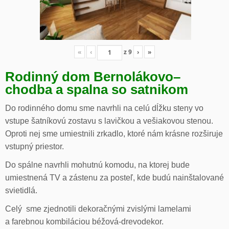
«
‹
z
9
›
»
Rodinný dom Bernolákovo
–
chodba a spalna so satnikom
Do rodinného domu sme navrhli na celú dĺžku steny vo
vstupe šatníkovú zostavu s lavičkou a vešiakovou stenou.
Oproti nej sme umiestnili zrkadlo, ktoré nám krásne rozširuje
vstupný priestor.
Do spálne navrhli mohutnú komodu, na ktorej bude
umiestnená TV a zástenu za posteľ, kde budú nainštalované
svietidlá.
Celý sme zjednotili dekoračnými zvislými lamelami
a farebnou kombiláciou béžová-drevodekor.