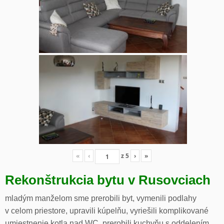
«
‹
z
5
›
»
Rekonštrukcia bytu v Rusovciach
mladým manželom sme prerobili byt, vymenili podlahy
v celom priestore, upravili kúpelňu, vyriešili komplikované
umiestnenie kotla nad WC, prerobili kuchyňu s oddelením