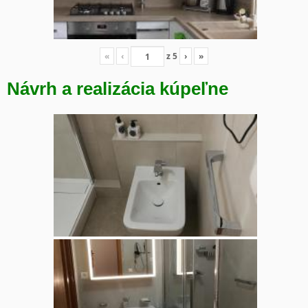
«
‹
z
5
›
»
Návrh a realizácia kúpeľne