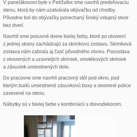
V panelákovom byte v Petržalke sme navrhli predeľovaciu
stenu, ktorá by nám uzatvárala obývačku od chodby.
Pôvodne bol do obývačky ponechaný široký vstupný otvor
bez dverí.
Navrhli sme posuvné dvere bielej farby, ktoré po otvorení
z jednej strany zachádzajú za skrinkovú zostavu. Skrinková
zostava nám zabrala aj časť pôvodného otvoru. Pozostáva
z otvorených a uzavretých skriniek, vinotékových skriniek
a zásuviek umiestnených dole.
Do pracovne sme navrhli pracovný stôl pod okno, pod
ktorým budú umiestnené zásuvkovú boxy a otvorené police
zavesené na stenu.
Nábytky sú v bielej farbe v kombinácii s drevodekorom.