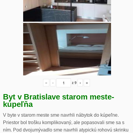
«
‹
z
9
›
»
Byt v Bratislave starom meste-
kúpeľňa
V byte v starom meste sme navrhli nábytok do kúpeľne.
Priestor bol trošku komplikovaný, ale popasovali sme sa s
ním. Pod dvojumývadlo sme navrhli atypickú rohovú skrinku