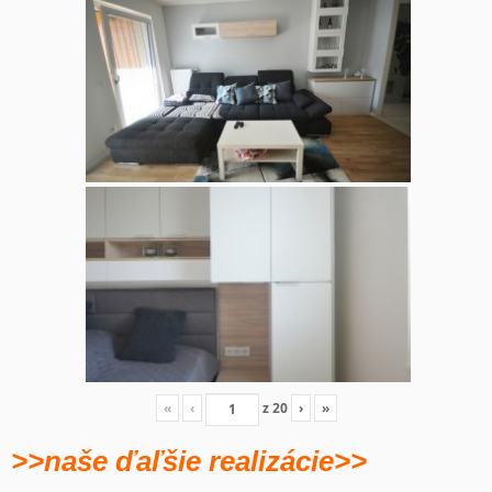
«
‹
z
20
›
»
>>naše ďaľšie realizácie>>