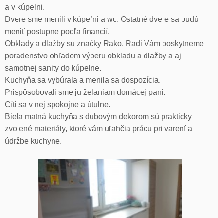
a v kúpeľni.
Dvere sme menili v kúpeľni a wc. Ostatné dvere sa budú
meniť postupne podľa financií.
Obklady a dlažby su značky Rako. Radi Vám poskytneme
poradenstvo ohľadom výberu obkladu a dlažby a aj
samotnej sanity do kúpelne.
Kuchyňa sa vybúrala a menila sa dospozícia.
Prispôsobovali sme ju želaniam domácej pani.
Cíti sa v nej spokojne a útulne.
Biela matná kuchyňa s dubovým dekorom sú prakticky
zvolené materiály, ktoré vám uľahčia prácu pri varení a
údržbe kuchyne.