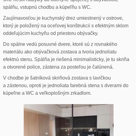
spálňu, vstupnú chodbu a kúpeľňu s WC.
Zaujímavosťou je kuchynský drez umiestnený v ostrove,
ktorý je položený na oceľovej konštrukcii s efektným sklom
oddeľujúcim kuchyňu od priestoru obývačky.
Do spálne vedú posuvné dvere, ktoré sú z rovnakého
materiálu ako obývačková zostava a tvoria jednoliatu
efektnú stenu. Spálňa je riešená minimalisticky, je tu skriňa
a otvorené police, zástena za posteľou je čalúnená.
V chodbe je šatníková skriňová zostava s lavičkou
a zástenou, oproti je jednoliata farebná stena s dverami do
kúpeľne a WC a veľkoplošným zrkadlom.