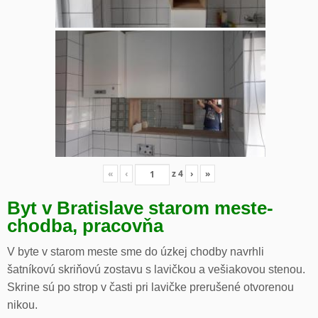
«
‹
z
4
›
»
Byt v Bratislave starom meste-
chodba, pracovňa
V byte v starom meste sme do úzkej chodby navrhli
šatníkovú skriňovú zostavu s lavičkou a vešiakovou stenou.
Skrine sú po strop v časti pri lavičke prerušené otvorenou
nikou.