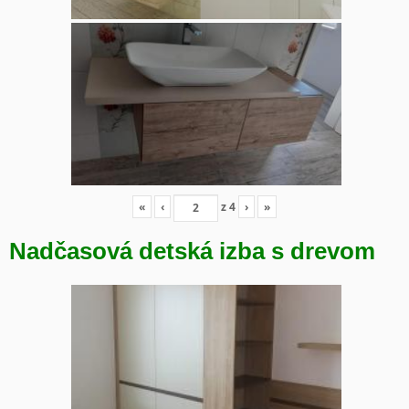
«
‹
z
4
›
»
Nadčasová detská izba s drevom