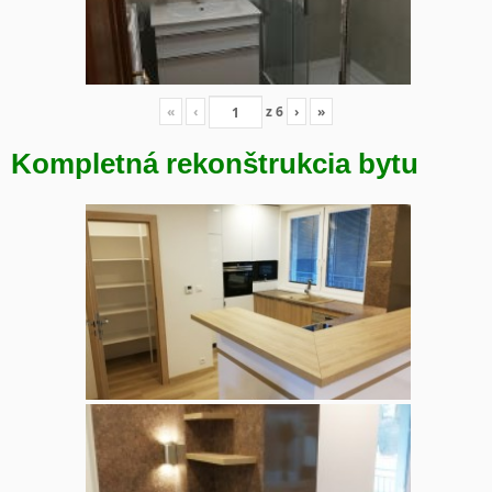
«
‹
z
6
›
»
Kompletná rekonštrukcia bytu