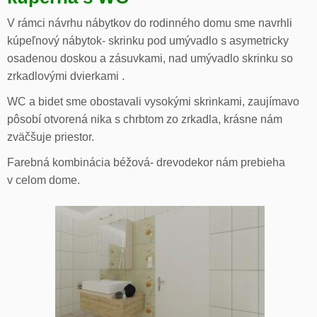
V rámci návrhu nábytkov do rodinného domu sme navrhli
kúpeľnový nábytok- skrinku pod umývadlo s asymetricky
osadenou doskou a zásuvkami, nad umývadlo skrinku so
zrkadlovými dvierkami .
WC a bidet sme obostavali vysokými skrinkami, zaujímavo
pôsobí otvorená nika s chrbtom zo zrkadla, krásne nám
zväčšuje priestor.
Farebná kombinácia béžová- drevodekor nám prebieha
v celom dome.