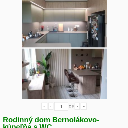
«
‹
z
8
›
»
Rodinný dom Bernolákovo-
kúpeľňa s WC