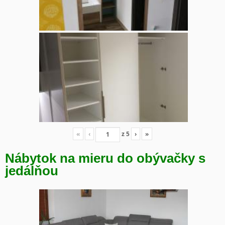
«
‹
z
5
›
»
Nábytok na mieru do obývačky s
jedálňou