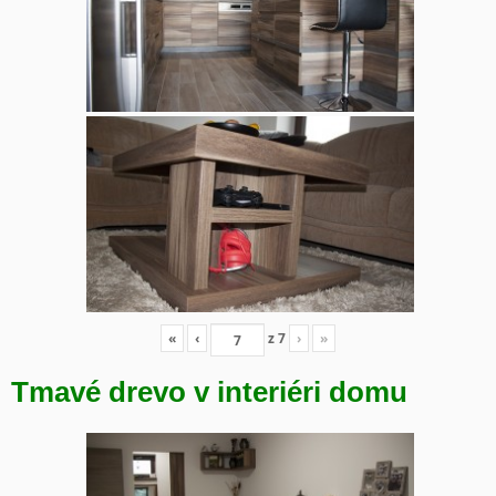
«
‹
z
7
›
»
Tmavé drevo v interiéri domu