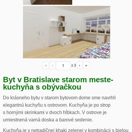
«
‹
z
3
›
»
Byt v Bratislave starom meste-
kuchyňa s obývačkou
Do krásneho bytu v starom bytovom dome sme navrhli
elegantnú kuchyňu s ostrovom. Kuchyňa je po strop
s hornými skrinkami v dvoch hĺbkach. V ostrove je
umiestnená varná doska a barové sedenie.
Kuchyňa je v netradičnej khaki zelenej v kombinácii s bielou