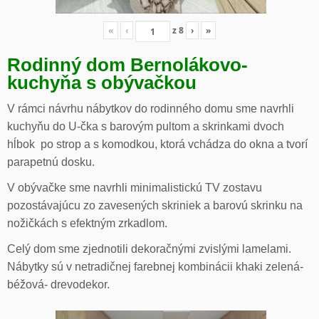
«
‹
z
8
›
»
Rodinný dom Bernolákovo-
kuchyňa s obývačkou
V rámci návrhu nábytkov do rodinného domu sme navrhli
kuchyňu do U-čka s barovým pultom a skrinkami dvoch
hĺbok po strop a s komodkou, ktorá vchádza do okna a tvorí
parapetnú dosku.
V obývačke sme navrhli minimalistickú TV zostavu
pozostávajúcu zo zavesených skriniek a barovú skrinku na
nožičkách s efektným zrkadlom.
Celý dom sme zjednotili dekoračnými zvislými lamelami.
Nábytky sú v netradičnej farebnej kombinácii khaki zelená-
béžová- drevodekor.