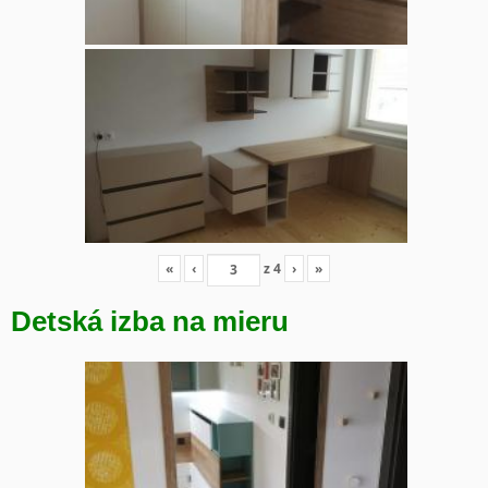
«
‹
z
4
›
»
Detská izba na mieru