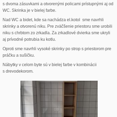
s dvoma zásuvkami a otvorenými policami prístupnými aj od
WC. Skrinka je v bielej farbe.
Nad WC a bidet, kde sa nachádza el.kotol sme navrhli
skrinky a otvorenú niku. Pre zväčšenie priestoru sme urobili
niku s chrbtom zo zrkadla. Za zrkadlové dvierka sme ukryli
aj prívodné potrubia ku kotlu.
Oproti sme navrhli vysoké skrinky po strop s priestorom pre
práčku a sušičku.
Nábytky v celom byte sú v bielej farbe v kombinácii
s drevodekorom.