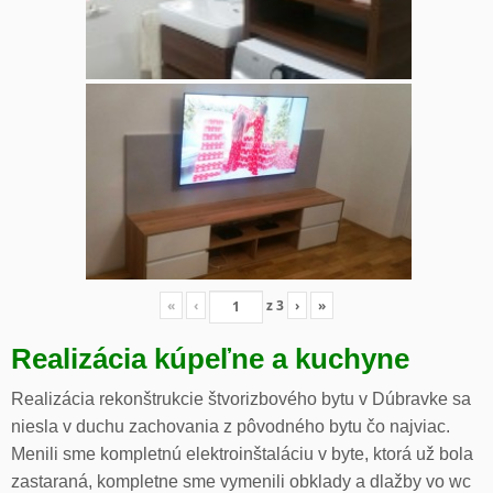
«
‹
z
3
›
»
Realizácia kúpeľne a kuchyne
Realizácia rekonštrukcie štvorizbového bytu v Dúbravke sa
niesla v duchu zachovania z pôvodného bytu čo najviac.
Menili sme kompletnú elektroinštaláciu v byte, ktorá už bola
zastaraná, kompletne sme vymenili obklady a dlažby vo wc